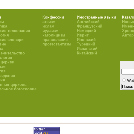
я
Конфессии
Иностранные языки
Катал
фы
атеизм
Английский
Новые
тика
ислам
Французский
Имен
кие толкования
иудаизм
Немецкий
Хроно
огия
католицизм
Иврит
Авто
кие словари
православие
Японский
вие
протестантизм
Турецкий
ка
Испанский
ечительство
Китайский
ология
 церкви
изм
гия
ведение
гия
We
нная церковь
ельное богословие