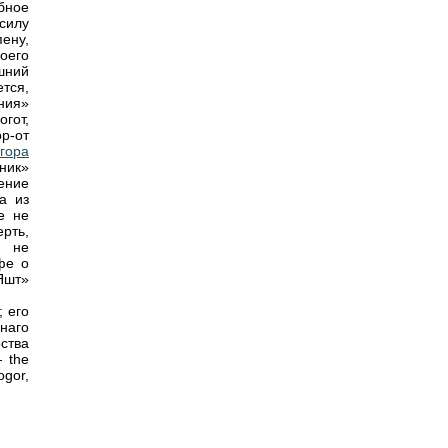
бное
силу
пену,
воего
шний
тся,
ния»
гот,
р-от
гора
ник»
ение
а из
е не
рть,
, не
фе о
«Яшт»
; его
инаго
ства
 the
ogor,