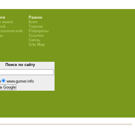
оги
Разное
 книги
Блог
ной
Туризм
логический
Рефераты
ры
Ссылки
Связь
Site Map
Поиск по сайту
b
www.gumer.info