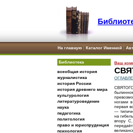
Библиоте
На главную
Каталог Именной
Ав
Библиотека
Ваш ком
СВЯ
всеобщая история
журналистика
ОГЛАВЛ
история России
СВЯТОГ
история древнего мира
былинном
культурология
превозмо
литературоведение
ногами 
первая в
наука
— типичн
педагогика
на гибел
политология
впору С
право и юриспруденция
передаё
великанск
психология