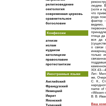
реконстр
религиоведение
людям. В
сектология
(хотя и п
что прив
современная церковь
рода пок
сравнительное
фактор —
богословие
видимо
первона
принадл
Конфессии
птица да
вся да в
атеизм
(существ
ислам
о связи
иудаизм
инкарнац
католицизм
только и
связан
православие
поддавше
протестантизм
каменном
XIX 43—4
Лит.: Мил
Иностранные языки
же, Очер
С. К., 
Английский
народног
Французский
name of 
Немецкий
«Wissen-sc
Иврит
В. В. Ива
Японский
Ваш ком
Турецкий