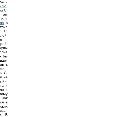
ю» и
млю
,
ом С.
 тем
е
или
лю
в
ать с
: С.
лой,
ия —
рей,
кулы
Илья
к бы
шает
ан к
яин,
ы С.
 и не
ный»,
та и
еля и
 тому
 как
ся в
ских
зван
м. В