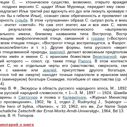
укции С. — хтоническое существо, возможно, открыто вражде
 поздних версиях С. щадит Илью Муромца, передает ему свою 
редлагает Илье третий раз вдохнуть его дух или лизнуть кровавую 
ело бы к гибели Ильи), сознает свою обреченность и проявляет с
орность
судьбе
. В этом «улучшении» образа С. сыграл роль и вне
 эпитет «святой». Но сам этот эпитет, как и все имя С, являе
, результатом народно-этимологического «выпрямле
чального имени, близкому названиям типа Вострогор, Востро
ежащим мифологической птице, связанной с
горами
(«Вострого
 всем птицам птица»; «Вострогот птица вострепещется, а Фаорот
осколеблется» и т. п.). Другие формы, типа русского «верет
о птицезмеиной природы,
вампир
), делают возможным предполож
 этих имён и имени С. с иранским божеством
Веретрагной
, одн
ий которого — сокол; ср. также птицу
Рарога
. В этом контекст
мя С, но и отдельные черты его (хвастовство, сверхсила, сме
ная с камнем или
землёй
, присутствие другого богатыря
гося той же смерти) находят точные параллели в иранском ми
 (камнеруком) богатыре Снавидке, погибшем от хвастовства (ср. 
4).
лер В. Ф., Экскурсы в область русского народного эпоса, М., 1892
ки русской народной словесности, т. 1—3, М., 1897 — 1924; Шамб
Старины о
Святогоре
и поэма о
Калевипоэге
, «Журнал Министер
о просвещения», 1902, № 1, отдел 2; Rudnyckyj J., Svjatogor —
the hero of bylina, «Names», v. 10, 1962; его же, Zur Name Svjat
hatliche Zeitschrift der Ernst-Moritz-Arndt-Universitдt», 1964, Bd 13.
нов, В. Н. Топоров.
ментарий о книге