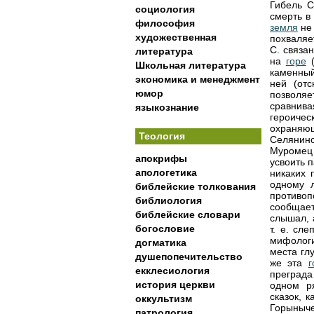
Гибель С
социология
смерть в
философия
земля
не 
художественная
похваляе
С. связа
литература
на
горе
(
Школьная литература
каменный
экономика и менеджмент
ней (от
юмор
позволя
сравнива
языкознание
героиче
охраняю
Теология
Селянин
Муромец 
апокрифы
усвоить 
апологетика
никаких 
одному 
библейские толкования
противоп
библиология
сообщает
библейские словари
слышал, 
богословие
т. е. сл
мифологи
догматика
места гл
душепопечительство
же эта
г
екклесиология
преград
история церкви
одном р
сказок, 
оккультизм
Горыныч
патрология