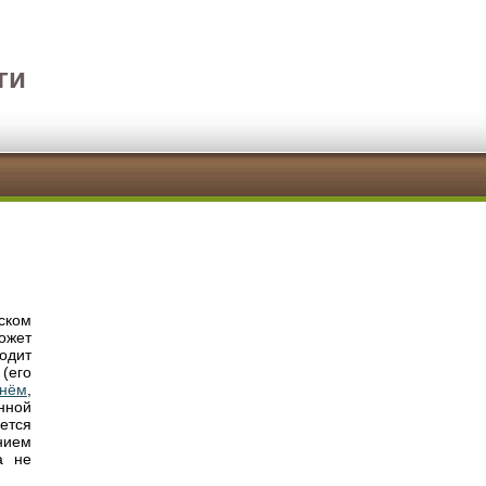
ги
ском
может
ходит
(его
онём
,
нной
ается
нием
а не