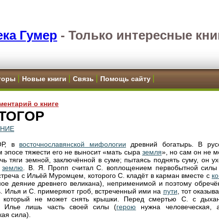
ка Гумер
-
Только интересные кни
торы
Новые книги
Связь
Помощь сайту
ментарий о книге
ТОГОР
ЕНИЕ
ОР, в
восточнославянской мифологии
древний богатырь. В рус
 эпосе тяжести его не выносит «мать сыра
земля
», но сам он не 
чь тяги земной, заключённой в суме; пытаясь поднять суму, он у
в
землю
. В. Я. Пропп считал С. воплощением первобытной силы 
стреча с Ильёй Муромцем, которого С. кладёт в карман вместе с
к
ое деяние древнего великана), неприменимой и поэтому обречё
ь. Илья и С. примеряют гроб, встреченный ими на
пути
, тот оказыв
, который не может снять крышки. Перед смертью С. с дыха
т Илье лишь часть своей силы (
герою
нужна человеческая, 
ая сила).