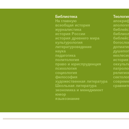
Библиотека
Теологи
На главную
апокри
всеобщая история
апологе
журналистика
библейс
история России
библиол
история древнего мира
библейс
культурология
богосло
литературоведение
догмати
наука
душепоп
педагогика
екклеси
политология
история
право и юриспруденция
оккульт
психология
патроло
социология
религио
философия
сектоло
художественная литература
совреме
Школьная литература
сравнит
экономика и менеджмент
юмор
языкознание