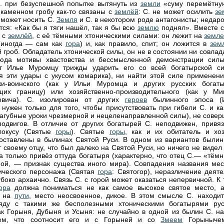
. при безуспешной попытке вытянуть из
земли
«суму перемётну
 каменном гробу как-то связаны с
землёй
: С. не может осилить
зе
может носить С.
Земля
и С. в некотором роде антагонисты; недар
тся: «Как бы я тяги нашёл, так я бы всю
землю
поднял». Вместе с
н с
землёй
, с её тёмными хтоническими силами: он лежит на
земл
иногда — сам как
гора
) и, как правило, спит; он ложится в
зем
 гроб. Обладатель хтонической силы, он не в состоянии ни совлад
сюда мотивы хвастовства и бессмысленной демонстрации силы
ет Илье Муромцу трижды ударить его со всей богатырской си
я эти удары с укусом комарика), ни найти этой силе применен
ски-воинского (как у Ильи Муромца и других русских богаты
щих границу) или хозяйственно-производительного (как у Ми
овича). С. изолирован от других
героев
былинного эпоса (
нужен только для того, чтобы присутствовать при гибели С. и ка
пагубные уроки чрезмерной и нецеленаправленной силы), не совер
подвигов. В отличие от других богатырей С. неподвижен, привяз
локусу (Святые
горы
). Святые
горы
, как и их обитатель и хоз
оставлены в былинах Святой Руси. В одном из вариантов былин
 своему отцу, что был далеко на Святой Руси, но ничего не видел
а только привёз оттуда богатыря (характерно, что отец С.— «тём
епой, — признак существа иного мира). Совпадения названия мес
ческого персонажа (Святая
гора
: Святогор), неразличение деят
убоко архаично. Связь С. с горой может оказаться непервичной. К
ора
должна пониматься не как самое высокое святое место, а
а на
пути
, место неосвоенное, дикое. В этом смысле С. находит
яду с такими же бесполезными хтоническими богатырями рус
как Горыня, Дубыня и Усыня: не случайно в одной из былин С. на
ем, что соотносит его и с Горыней и со
Змеем
Горыныче