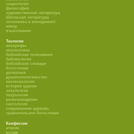
социология
философия
художественная литература
Школьная литература
экономика и менеджмент
юмор
языкознание
Теология
апокрифы
апологетика
библейские толкования
библиология
библейские словари
богословие
догматика
душепопечительство
екклесиология
история церкви
оккультизм
патрология
религиоведение
сектология
современная церковь
сравнительное богословие
Конфессии
атеизм
ислам