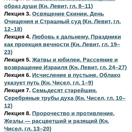
образ души (Кн. Левит, гл. 8–11)
Лекция 3.
Освящение Скинии. День
Очищения и Страшный суд (Кн. Левит, гл.
12–18)
Лекция 4.
Любовь к дальнему. Праздники
как проекция вечности (Кн. Левит, гл. 19–
23)
Лекция 5.
Жатвы и юбилеи. Рассеяние и
возвращение Израиля (Кн. Левит, гл. 24–27)
Лекция 6.
Исчисление в пустыне. Облако
указует путь (Кн. Чисел, гл. 1–9)
Лекция 7.
Семьдесят старейшин.
Серебряные трубы духа (Кн. Чисел, гл. 10–
12)
Лекция 8.
Пророчество и противление.
Жезлы — расцветший и разящий (Кн.
Чисел, гл. 13–20)