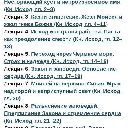
Несгорающий куст и непроизносимое имя
(Кн. Исход, гл. 2–3)
Лекция 3.
Казни египетские. Жезл Моисея и
жезл гнева Божия (Кн. Исход, гл. 4–11)
Лекция 4.
Исход из страны рабства. Пасха
как преодоление смерти (Кн. Исход, гл. 12–
13)
Лекция 5.
Переход через Чермное море.
Страх и надежда (Кн. Исход, гл. 14–16)
Лекция 6.
Закон и заповеди. Обновление
сердца (Кн. Исход, гл. 17–19)
Лекция 7.
Моисей на вершине Синая. Мрак
над горой и неприступный свет (Кн. Исход,
гл. 20)
Лекция 8.
Разъяснение заповедей.
Предписания Закона и стремление сердца
(Кн. Исход, гл. 21–22)