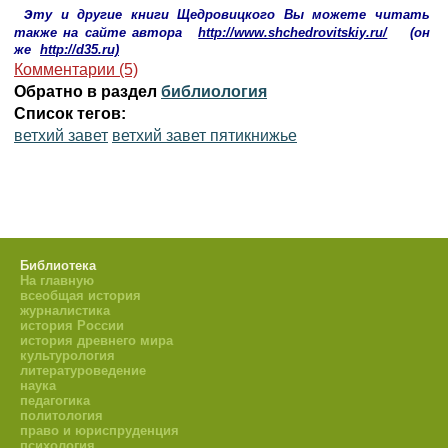
э
ту и другие книги Щедровицкого Вы можете читать
также на сайте автора
http://www.shchedrovitskiy.ru/
(он
же
http://d35.ru)
Комментарии (5)
Обратно в раздел
библиология
Список тегов:
ветхий завет
ветхий завет пятикнижье
Библиотека
На главную
всеобщая история
журналистика
история России
история древнего мира
культурология
литературоведение
наука
педагогика
политология
право и юриспруденция
психология