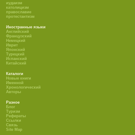
иудаизм
католицизм
православие
протестантизм
Иностранные языки
Английский
Французский
Немецкий
Иврит
Японский
Турецкий
Испанский
Китайский
Каталоги
Новые книги
Именной
Хронологический
Авторы
Разное
Блог
Туризм
Рефераты
Ссылки
Связь
Site Map