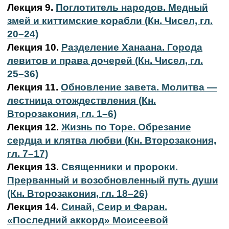
Лекция 9.
Поглотитель народов. Медный
змей и киттимские корабли (Кн. Чисел, гл.
20–24)
Лекция 10.
Разделение Ханаана. Города
левитов и права дочерей (Кн. Чисел, гл.
25–36)
Лекция 11.
Обновление завета. Молитва —
лестница отождествления (Кн.
Второзакония, гл. 1–6)
Лекция 12.
Жизнь по Торе. Обрезание
сердца и клятва любви (Кн. Второзакония,
гл. 7–17)
Лекция 13.
Священники и пророки.
Прерванный и возобновленный путь души
(Кн. Второзакония, гл. 18–26)
Лекция 14.
Синай, Сеир и Фаран.
«Последний аккорд» Моисеевой