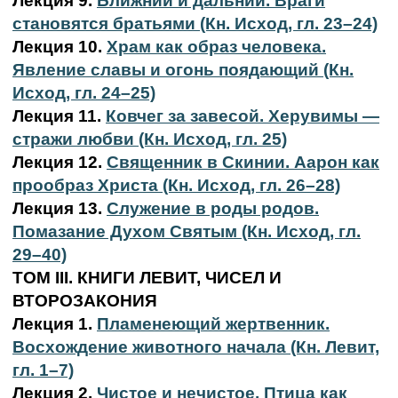
Лекция 9.
Ближний и дальний. Враги
становятся братьями (Кн. Исход, гл. 23–24)
Лекция 10.
Храм как образ человека.
Явление славы и огонь поядающий (Кн.
Исход, гл. 24–25)
Лекция 11.
Ковчег за завесой. Херувимы —
стражи любви (Кн. Исход, гл. 25)
Лекция 12.
Священник в Скинии. Аарон как
прообраз Христа (Кн. Исход, гл. 26–28)
Лекция 13.
Служение в роды родов.
Помазание Духом Святым (Кн. Исход, гл.
29–40)
ТОМ III. КНИГИ ЛЕВИТ, ЧИСЕЛ И
ВТОРОЗАКОНИЯ
Лекция 1.
Пламенеющий жертвенник.
Восхождение животного начала (Кн. Левит,
гл. 1–7)
Лекция 2.
Чистое и нечистое. Птица как