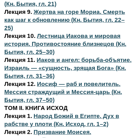
(Кн. Бытия, гл. 21)
Лекция 9.
Жертва на горе Мориа. Смерть
как шаг к обновлению (Кн. Бытия, гл. 22–
25)
Лекция 10.
Лестница Иакова и мировая
история. Противостояние близнецов (Кн.
Бытия, гл. 25–30)
Лекция 11.
Иаков и ангел: борьба-объятие.
Израиль — «сущность, зрящая Бога» (Кн.
Бытия, гл. 31–36)
Лекция 12.
Иосиф — раб и повелитель.
Мессия страждущий и Мессия-царь (Кн.
Бытия, гл. 37–50)
ТОМ II. КНИГА ИСХОД
Лекция 1.
Народ Божий в Египте. Дух в
рабстве у плоти (Кн. Исход, гл. 1–2)
Лекция 2.
Призвание Моисея.