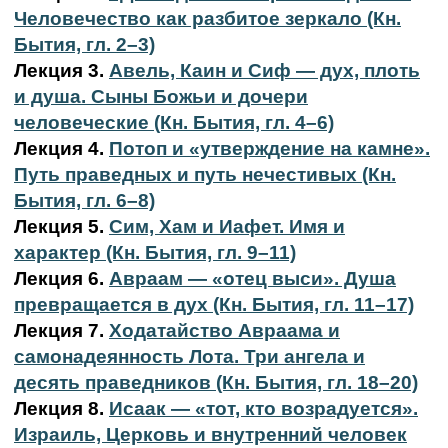
Человечество как разбитое зеркало (Кн.
Бытия, гл. 2–3)
Лекция 3.
Авель, Каин и Сиф — дух, плоть
и душа. Сыны Божьи и дочери
человеческие (Кн. Бытия, гл. 4–6)
Лекция 4.
Потоп и «утверждение на камне».
Путь праведных и путь нечестивых (Кн.
Бытия, гл. 6–8)
Лекция 5.
Сим, Хам и Иафет. Имя и
характер (Кн. Бытия, гл. 9–11)
Лекция 6.
Авраам — «отец выси». Душа
превращается в дух (Кн. Бытия, гл. 11–17)
Лекция 7.
Ходатайство Авраама и
самонадеянность Лота. Три ангела и
десять праведников (Кн. Бытия, гл. 18–20)
Лекция 8.
Исаак — «тот, кто возрадуется».
Израиль, Церковь и внутренний человек