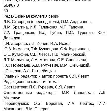
ББК87.3
60
Редакционная коллегия серии:
Л.В. Скворцов (председатель); О.М. Андрианов,
Л.М. Брагина, И.Л. Галинская, М.П. Гапочка,
?.?. Гращенков, В.Д. Губин, П.С. Гуревич, Ю.Н.
Давыдов
Г.И. Зверева, Л.Г. Ионин, И.А. Исаев,
Ю.А. Кимелев, Т.Ф. Кузнецова, О.Ф. Кудрявцев,
O.E. Кутафин, C.B. Лёзов, П.В, Малиновский,
Л.Т. Мильская, Л.А. Мостова, O.E. Савельева,
Г.С. Померанц, A.M. Руткевич, М.М. Скибицкий,
. Соколов, А.Л. Ястребицкая
Главный редактор и автор проекта С.Я. Левит
Редакционная коллегия тома:
Составители: П.С. Гуревич, С.Я. Левит
Ответственные редакторы: М.Р. Лановская, A.B.
Матешук
Переводчики: O.S. Боровая, И.А. Лейтес, И.И.
Маханьков, В.М. Ошеров