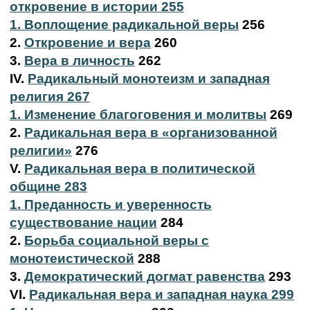
откровение в истории 255
1. Воплощение радикальной веры
256
2.
Откровение и вера
260
3.
Вера в личность
262
IV.
Радикальный монотеизм и западная
религия 267
1. Изменение благоговения и молитвы
269
2.
Радикальная вера в «организованной
религии»
276
V.
Радикальная вера в политической
общине 283
1. Преданность и уверенность
существование нации
284
2.
Борьба социальной веры с
монотеистической
288
3.
Демократический догмат равенства
293
VI.
Радикальная вера и западная наука 299