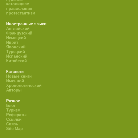
католицизм
православие
протестантизм
Иностранные языки
Английский
Французский
Немецкий
Иврит
Японский
Турецкий
Испанский
Китайский
Каталоги
Новые книги
Именной
Хронологический
Авторы
Разное
Блог
Туризм
Рефераты
Ссылки
Связь
Site Map