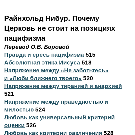
_ _ _ _ _ _ _ _ _ _ _ _ _ _ _ _ _ _ _ _ _ _ _ _ _ _
_ _ _ _ _ _ _ _ _ _ _ _ _ _ _ _ _ _ _ _ _
Райнхольд Нибур. Почему
Церковь не стоит на позициях
пацифизма
Перевод О.В. Боровой
Правда и ересь пацифизма
515
Абсолютная этика Иисуса
518
Напряжение между «Не заботьтесь»
и «Люби ближнего твоего»
520
Напряжение между тиранией и анархией
521
Напряжение между праведностью и
милостью
524
Любовь как универсальный критерий
оценки
526
Любовь как критерии различения
528