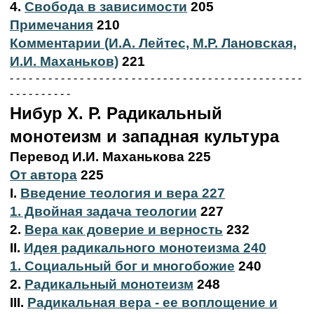
4.
Свобода в зависимости
205
Примечания
210
Комментарии (И.А. Лейтес, М.Р. Лановская,
И.И. Маханьков)
221
- - - - - - - - - - - - - - - - - - - - - - - - - - - - - - - - - - - - - - - - - - - - - -
- - - - - - - - - -
Нибур X. Р. Радикальный
монотеизм и западная культура
Перевод И.И. Маханькова 225
От автора
225
I.
Введение теология и вера 227
1. Двойная задача теологии
227
2.
Вера как доверие и верность
232
II.
Идея радикального монотеизма 240
1. Социальный бог и многобожие
240
2.
Радикальный монотеизм
248
III.
Радикальная вера - ее воплощение и