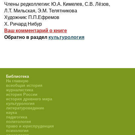
Члены редколлегии: Ю.А. Кимелев, C.B. Лёзов,
Л.Т. Мильская, Э.М. Телятникова
Художник: П.П.Ефремов
X. Ричард Нибур
Ваш комментарий о книге
Обратно в раздел
культурология
Библиотека
На главную
всеобщая история
журналистика
история России
история древнего мира
культурология
литературоведение
наука
педагогика
политология
право и юриспруденция
психология