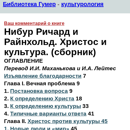
Библиотека Гумер
-
культурология
Ваш комментарий о книге
Нибур Ричард и
Райнхольд. Христос и
культура. (сборник)
ОГЛАВЛЕНИЕ
Перевод И.И. Маханькова и И.А. Лейтес
Изъявление благодарности
7
Глава I. Вечная проблема 9
1.
Постановка вопроса
9
2.
К определению Христа
18
3.
К определению культуры
33
4.
Типичные варианты ответа
41
Глава II.
Христос против культуры 45
1. Новые люди и «мир»
45