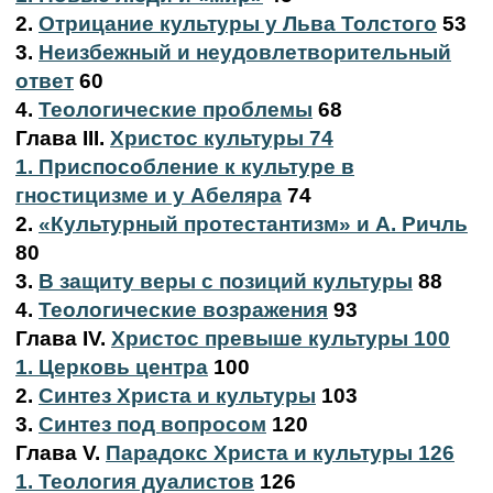
2.
Отрицание культуры у Льва Толстого
53
3.
Неизбежный и неудовлетворительный
ответ
60
4.
Теологические проблемы
68
Глава III.
Христос культуры 74
1. Приспособление к культуре в
гностицизме и у Абеляра
74
2.
«Культурный протестантизм» и А. Ричль
80
3.
В защиту веры с позиций культуры
88
4.
Теологические возражения
93
Глава IV.
Христос превыше культуры 100
1. Церковь центра
100
2.
Синтез Христа и культуры
103
3.
Синтез под вопросом
120
Глава V.
Парадокс Христа и культуры 126
1. Теология дуалистов
126