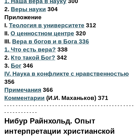
1. Наша вера в науку
300
2.
Веры науки
304
Приложение
I.
Теология в университете
312
II.
О ценностном центре
320
III.
Вера в богов и в Бога 336
1. Что есть вера?
338
2.
Кто такой Бог?
342
3.
Бог
346
IV. Наука в конфликте с нравственностью
356
Примечания
366
Комментарии
(И.И. Маханьков) З71
- - - - - - - - - - - - - - - - - - - - - - - - - - - - - - - - - - - - - - - - - - - - - -
- - - - - - - - - - - -
Нибур Райнхольд. Опыт
интерпретации христианской