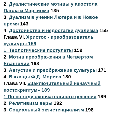
2.
Дуалистические мотивы у апостола
Павла и Маркиома
135
3.
Дуализм в учении Лютера и в Новое
время
143
4.
Достоинства и недостатки дуализма
155
Глава VI.
Христос - преобразователь
культуры 159
1. Теологические постулаты
159
2.
Мотив преображения в Четвертом
Евангелии
163
3.
Августин и преображение культуры
171
4.
Взгляды Ф.Д. Мориса
180
Глава VII.
«Заключительный ненаучный
постскриптум» 189
1 По поводу окончательного решения
189
2.
Релятивизм веры
192
3.
Социальный экзистенциализм
198