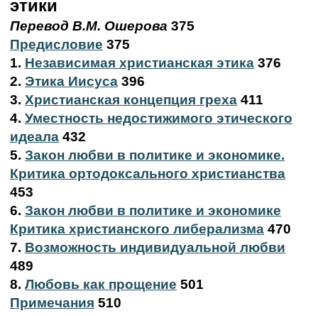
этики
Перевод В.M. Ошерова
375
Предисловие
375
1.
Независимая христианская этика
376
2.
Этика Иисуса
396
3.
Христианская концепция греха
411
4.
Уместность недостижимого этического
идеала
432
5.
Закон любви в политике и экономике.
Критика ортодоксального христианства
453
6.
Закон любви в политике и экономике
Критика христианского либерализма
470
7.
Возможность индивидуальной любви
489
8.
Любовь как прощение
501
Примечания
510