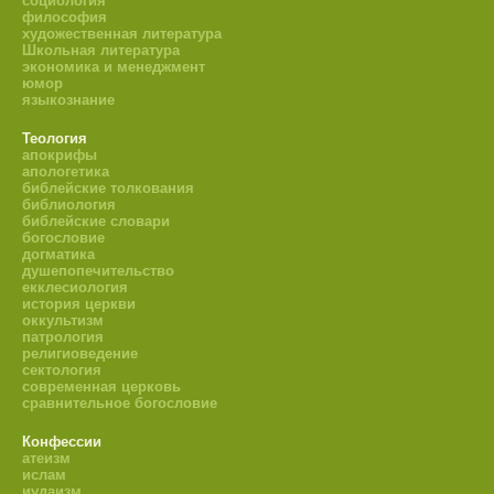
социология
философия
художественная литература
Школьная литература
экономика и менеджмент
юмор
языкознание
Теология
апокрифы
апологетика
библейские толкования
библиология
библейские словари
богословие
догматика
душепопечительство
екклесиология
история церкви
оккультизм
патрология
религиоведение
сектология
современная церковь
сравнительное богословие
Конфессии
атеизм
ислам
иудаизм