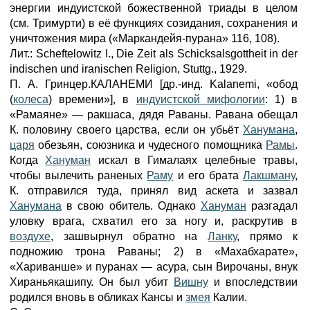
энергии индуистской божественной триады в целом
(см. Тримурти) в её функциях созидания, сохранения и
уничтожения мира («Маркандейя-пурана» 116, 108).
Лит.: Scheftelowitz I., Die Zeit als Schicksalsgottheit in der
indischen und iranischen Religion, Stuttg., 1929.
П. А. Гринцер.КАЛАНЕМИ [др.-инд. Kalanemi, «обод
(
колеса
) времени»], в
индуистской мифологии
: 1) в
«Рамаяне» — ракшаса, дядя Раваны. Равана обещал
К. половину своего царства, если он убьёт
Ханумана
,
царя
обезьян, союзника и чудесного помощника
Рамы
.
Когда
Хануман
искал в Гималаях целебные травы,
чтобы вылечить раненых
Раму
и его брата
Лакшману
,
К. отправился туда, принял вид аскета и зазвал
Ханумана
в свою обитель. Однако
Хануман
разгадал
уловку врага, схватил его за ногу и, раскрутив в
воздухе
, зашвырнул обратно на
Ланку
, прямо к
подножию трона Раваны; 2) в «Махабхарате»,
«Хариванше» и пуранах — асура, сын Вирочаны, внук
Хираньякашипу. Он был убит
Вишну
и впоследствии
родился вновь в обликах Кансы и
змея
Калии.