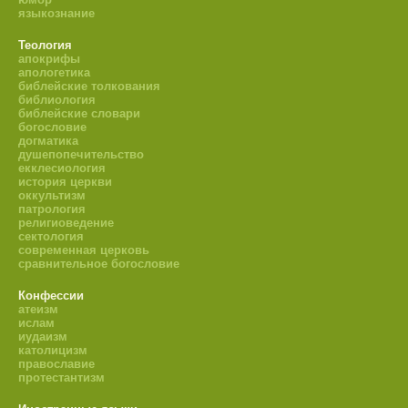
языкознание
Теология
апокрифы
апологетика
библейские толкования
библиология
библейские словари
богословие
догматика
душепопечительство
екклесиология
история церкви
оккультизм
патрология
религиоведение
сектология
современная церковь
сравнительное богословие
Конфессии
атеизм
ислам
иудаизм
католицизм
православие
протестантизм