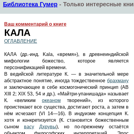
Библиотека Гумер
-
Только интересные кни
Ваш комментарий о книге
КАЛА
ОГЛАВЛЕНИЕ
КАЛА (др.-инд. Kala, «время»), в древнеиндийской
мифологии божество, которое является
персонификацией времени.
В ведийской литературе К. — в значительной мере
абстрактное понятие, иногда тождественное
брахману
и заключающее в себе космогонический принцип (AB
XIII 2; XIX 53, 54 и др.). «Майтри-упанишада» называет
К. «великим
океаном
творений», из которого
проистекают все существа, достигают роста, а затем в
нём исчезают (VI 14—16). В индуизме концепция К.
хотя и конкретизуется (К. становится божественным
сыном
васу
Дхрувы
), но по-прежнему остаётся
объектом философских интерпретаций. Эпос