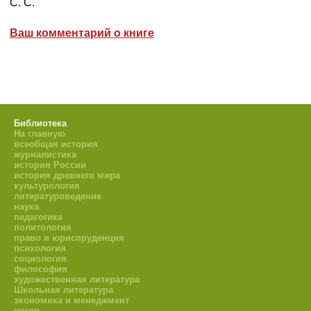
С. С.
Ваш комментарий о книге
Библиотека
На главную
всеобщая история
журналистика
история России
история древнего мира
культурология
литературоведение
наука
педагогика
политология
право и юриспруденция
психология
социология
философия
художественная литература
Школьная литература
экономика и менеджмент
юмор