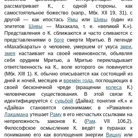
рассматривает К., с одной стороны, как
самостоятельное божество (напр., Мбх. XII 19, 31), с
другой — как ипостась
Ямы
или
Шивы
(один из
эпитетов
Шивы
— Махакала, т. е. «великий К.»).
Представления о К. сближаются и часто сливаются с
представлениями о
боге
смерти Мритью. В легенде
«Махабхараты» о человеке, умершем от укуса
змеи
,
змея
настаивает на своей невиновности, объявляя
себя орудием Мритью, а Мритью перекладывает
ответственность на К., воле которого он повинуется
(Мбх. XIII 1). К. обычно описывается как состоящий из
дней и ночей, месяцев и
времён года
, поглощающих в
своей бесконечной чреде (вращении
колеса
К.)
человеческие существования. В этой связи К.
идентифицируется с
судьбой
(Дайва); понятия «К.» и
«Дайва» становятся синонимами; в «Рамаяне»
Лакшмана
утешает
Раму
в его несчастьях ссылками на
непреложность законов К. (
Рам
. VII 106,2).
Философское осмысление К. ведёт в пуранах к
пониманию его как воплощения энергии
Вишну
или