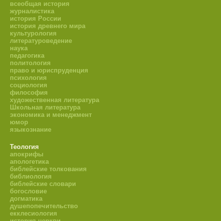
всеобщая история
журналистика
история России
история древнего мира
культурология
литературоведение
наука
педагогика
политология
право и юриспруденция
психология
социология
философия
художественная литература
Школьная литература
экономика и менеджмент
юмор
языкознание
Теология
апокрифы
апологетика
библейские толкования
библиология
библейские словари
богословие
догматика
душепопечительство
екклесиология
история церкви