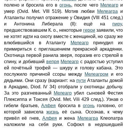
полено и бросила его в
огонь
, после чего
Мелеагр
и
умер (Ovid. Met. VIII 519). Мотив любви
Мелеагра
и
Аталанты получил отражение у Овидия (VIII 451 след.)
и Антонина Либерала (II): ещё на
пиру
,
предшествовавшем К. о., некоторые
герои
заявили, что
не хотят идти на охоту вместе с женщиной, но сразу же
влюбившийся в Аталанту
Мелеагр
принудил их
примириться с приглашением прекрасной аркадянки.
Охотница первой ранила зверя, поразив его стрелой в
спину, и добивший
вепря
Мелеагр
с радостью уступил
ей почётный трофей — шкуру и голову кабана. Это
послужило причиной ссоры между
Мелеагром
и его
дядьями. Они сразу (вариант: на
пути
Аталанты домой
в Аркадию, Diod. IV 34) отобрали у охотницы добычу.
За это разгневанный
Мелеагр
убил сыновей Фестия
Плексиппа и Токсея (Ovid. Met. Vili 429 след.). Узнав о
гибели братьев,
Алфея
бросила в
огонь
головню, от
которой зависела
жизнь
её сына. Осознав, к чему
привёл её гнев,
Алфея
и жена
Мелеагра
Клеопатра
наложили на себя руки. Софокл в недошедшей