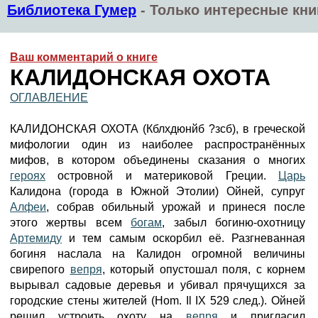
Библиотека Гумер
-
Только интересные кни
Ваш комментарий о книге
КАЛИДОНСКАЯ ОХОТА
ОГЛАВЛЕНИЕ
КАЛИДОНСКАЯ ОХОТА (Кблхдюнйб ?зсб), в греческой
мифологии один из наиболее распространённых
мифов, в котором объединены сказания о многих
героях
островной и материковой Греции.
Царь
Калидона (города в Южной Этолии) Ойней, супруг
Алфеи
, собрав обильный урожай и принеся после
этого жертвы всем
богам
, забыл богиню-охотницу
Артемиду
и тем самым оскорбил её. Разгневанная
богиня наслала на Калидон огромной величины
свирепого
вепря
, который опустошал поля, с корнем
вырывал садовые деревья и убивал прячущихся за
городские стены жителей (Hom. Il IX 529 след.). Ойней
решил устроить охоту на
вепря
и пригласил