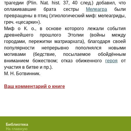
трагедии (Plin. Nat. hist. 37, 40 след.) добавил, что
оплакивавшие брата сестры
Мелеагра
были
превращены в птиц (этиологический миф: мелеагриды,
греч. «цесарки»).
Миф о К. о., в основе которого лежали события
древнейшего прошлого Этолии (войны между
городами, пережитки матриархата), благодаря своей
популярности непрерывно пополнялся новыми
мотивами (бедствие, посылаемое обойдённым
вниманием божеством; отказ обиженного
героя
от
участия в битве и пр.).
М. Н. Ботвинник.
Ваш комментарий о книге
Библиотека
На главную