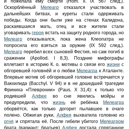
и пожелала ему смерти (Hom. Il. IX 567 след.).
Оскорблённый
Мелеагр
отказался участвовать в
дальнейших битвах, и куреты стали одерживать
победы. Когда они были уже на стенах Калидона,
раскаявшаяся мать, отец и все жители стали
уговаривать
героя
встать на защиту родного города, но
Мелеагр
отказывался, пока жена Клеопатра не
попросила его взяться за оружие (IX 592 след.).
Мелеагр
перебил всех сыновей Фестия, но сам погиб в
сражении (Apollod. I 8,3). Поздние мифографы
вплетают в историю К. о. мотивы о связи его
жизни
с
обгоревшей головнёй и о любви
Мелеагра
к Аталанте.
Впервые мотив об обгоревшей головне встречается у
Вакхилида (Bacchyl. V 94) и в не дошедшей трагедии
Фриниха «Плевронии» (Paus. X 31,4): к только что
родившей
Алфее
во сне явились мойры и
предупредили, что
жизнь
её ребёнка
Мелеагра
оборвётся, как только догорит пылавшее в очаге
полено. Обжигая руки,
Алфея
выхватила головню из
огня
и спрятала её. После гибели убитого
Мелеагром
брата (вариант: братьев)
Алфея
достала спрятанное