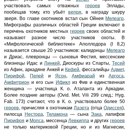
участвовать самых отважных
героев
Эллады,
пообещав тому, кто убьёт
вепря
, в награду шкуру
зверя. Во главе охотников встал сын Ойнея
Мелеагр
.
Мифографы различных областей Греции включают в
перечень охотников местных
героев
своих областей и
называют разное число участников охоты. В
«Мифологической библиотеке» Аполлодора (I 8,2)
называется свыше 20 участников: калидонцы
Мелеагр
и Дриас, плевронцы — сыновья Фестия, мессенские
близнецы Идас и
Линкей
, Диоскуры из Спарты,
Тесей
из Афин, аркадяне Анкей и
Кефей
, фессалийцы
Адмет
,
Пирифой
,
Пелей
и
Ясон
,
Амфиарай
из
Аргоса
,
Амфитрион
и его сын
Ификл
из Фив и единственная
женщина — участница К. о. Аталанта из Аркадии.
Более поздние авторы (Ovid. Met. Vili 299 след.; Hyg.
Fab. 173) считают, что в К. о. участвовало более 50
героев
, причисляя к охотникам
Лаэрта
(отца
Одиссея
),
пилосца
Нестора
,
Теламона
— сына
Эака
, лапифов
Пирифоя
и
Мопса
, мессенца
Левкиппа
и других
героев
не только материковой Греции, но и из Магнесии,