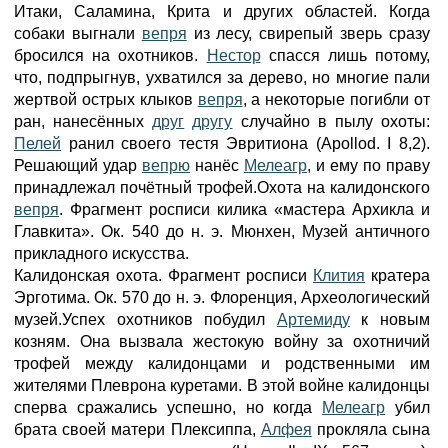
Итаки, Саламина, Крита и других областей. Когда
собаки выгнали
вепря
из лесу, свирепый зверь сразу
бросился на охотников.
Нестор
спасся лишь потому,
что, подпрыгнув, ухватился за дерево, но многие пали
жертвой острых клыков
вепря
, а некоторые погибли от
ран, нанесённых
друг
другу
случайно в пылу охоты:
Пелей
ранил своего тестя Эвритиона (Apollod. I 8,2).
Решающий удар
вепрю
нанёс
Мелеагр
, и ему по праву
принадлежал почётный трофей.Охота на калидонского
вепря
. Фрагмент росписи килика «мастера Архикла и
Главкита». Ок. 540 до н. э. Мюнхен, Музей античного
прикладного искусства.
Калидонская охота. Фрагмент росписи
Клития
кратера
Эрготима. Ок. 570 до н. э. Флоренция, Археологический
музей.Успех охотников побудил
Артемиду
к новым
козням. Она вызвала жестокую войну за охотничий
трофей между калидонцами и родственными им
жителями Плеврона куретами. В этой войне калидонцы
сперва сражались успешно, но когда
Мелеагр
убил
брата своей матери Плексиппа,
Алфея
прокляла сына