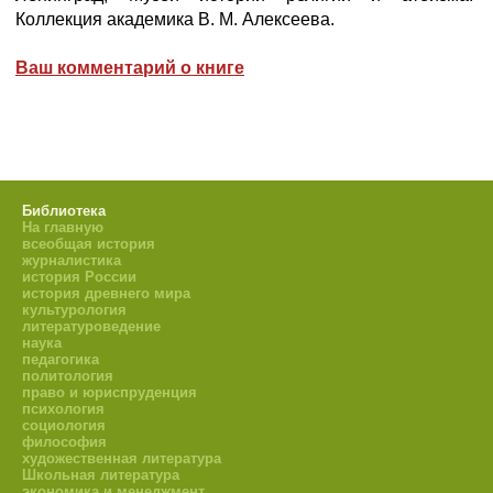
Коллекция академика В. М. Алексеева.
Ваш комментарий о книге
Библиотека
На главную
всеобщая история
журналистика
история России
история древнего мира
культурология
литературоведение
наука
педагогика
политология
право и юриспруденция
психология
социология
философия
художественная литература
Школьная литература
экономика и менеджмент