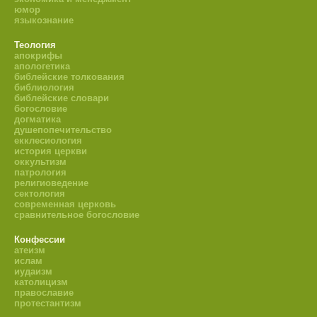
юмор
языкознание
Теология
апокрифы
апологетика
библейские толкования
библиология
библейские словари
богословие
догматика
душепопечительство
екклесиология
история церкви
оккультизм
патрология
религиоведение
сектология
современная церковь
сравнительное богословие
Конфессии
атеизм
ислам
иудаизм
католицизм
православие
протестантизм