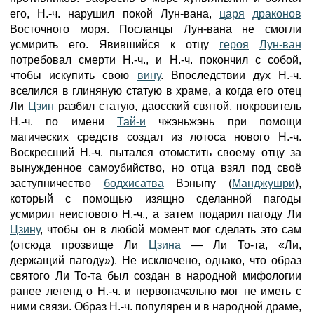
его, Н.-ч. нарушил покой Лун-вана,
царя
драконов
Восточного моря. Посланцы Лун-вана не смогли
усмирить его. Явившийся к отцу
героя
Лун-ван
потребовал смерти Н.-ч., и Н.-ч. покончил с собой,
чтобы искупить свою
вину
. Впоследствии дух Н.-ч.
вселился в глиняную статую в храме, а когда его отец
Ли
Цзин
разбил статую, даосский святой, покровитель
Н.-ч. по имени
Тай-и
чжэньжэнь при помощи
магических средств создал из лотоса нового Н.-ч.
Воскресший Н.-ч. пытался отомстить своему отцу за
вынужденное самоубийство, но отца взял под своё
заступничество
бодхисатва
Вэныпу (
Манджушри
),
который с помощью изящно сделанной пагоды
усмирил неистового Н.-ч., а затем подарил пагоду Ли
Цзину
, чтобы он в любой момент мог сделать это сам
(отсюда прозвище Ли
Цзина
— Ли То-та, «Ли,
держащий пагоду»). Не исключено, однако, что образ
святого Ли То-та был создан в народной мифологии
ранее легенд о Н.-ч. и первоначально мог не иметь с
ними связи. Образ Н.-ч. популярен и в народной драме,