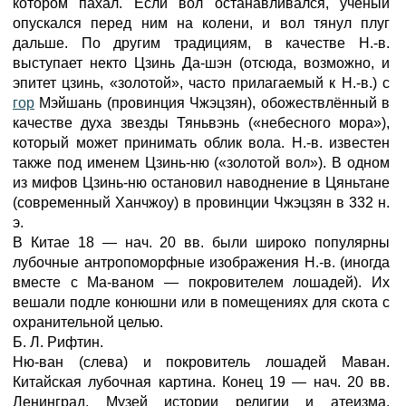
котором пахал. Если вол останавливался, учёный
опускался перед ним на колени, и вол тянул плуг
дальше. По другим традициям, в качестве Н.-в.
выступает некто Цзинь Да-шэн (отсюда, возможно, и
эпитет цзинь, «золотой», часто прилагаемый к Н.-в.) с
гор
Мэйшань (провинция Чжэцзян), обожествлённый в
качестве духа звезды Тяньвэнь («небесного мора»),
который может принимать облик вола. Н.-в. известен
также под именем Цзинь-ню («золотой вол»). В одном
из мифов Цзинь-ню остановил наводнение в Цяньтане
(современный Ханчжоу) в провинции Чжэцзян в 332 н.
э.
В Китае 18 — нач. 20 вв. были широко популярны
лубочные антропоморфные изображения Н.-в. (иногда
вместе с Ма-ваном — покровителем лошадей). Их
вешали подле конюшни или в помещениях для скота с
охранительной целью.
Б. Л. Рифтин.
Ню-ван (слева) и покровитель лошадей Маван.
Китайская лубочная картина. Конец 19 — нач. 20 вв.
Ленинград, Музей истории религии и атеизма.