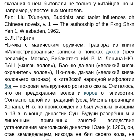
сказания о нём бытовали не только у китайцев, но и,
например, у восточных монголов.
Лит.: Liu Ts'un-yan, Buddhist and taoist influences oh
Chinese novels, v. 1 — The authorship of the Fкng Shкn
Yen 1, Wiesbaden, 1962.
Б. Л. Рифтин.
Нэ-чжа с магическим оружием. Гравюра из книги
«Иллюстрированные записки о поисках
духов
(трёх
религий)». Москва, Библиотека иМ. В. И. Ленина.НЮ-
BАH («князь волов»), Бао-ню да-ван («великий князь
охранитель волов»), Ню-лань да-ван («великий князь
воловьего загона»), в китайской народной мифологии
бог
— покровитель крупного рогатого скота. Считалось,
что он предохраняет волов и
коров
от эпизоотии.
Согласно одной из традиций (уезд Мисянь провинции
Хэнань), Н.-в. по происхождению был учёным, жившим
в 13 в. в конце династии Сун. Будучи разорённым и
лишённым привычных занятий вследствие
установления монгольской династии Юань (с 1280), он,
став земледельцем, никогда не бил своего вола, на