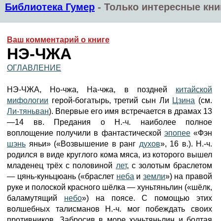
Библиотека Гумер
-
Только интересные кни
Ваш комментарий о книге
НЭ-ЧЖА
ОГЛАВЛЕНИЕ
НЭ-ЧЖА, Hо-чжа, На-чжа, в поздней
китайской
мифологии
герой-богатырь, третий сын Ли
Цзина
(см.
Ли-тяньван
). Впервые его имя встречается в драмах 13
—14 вв. Предания о Н.-ч. наиболее полное
воплощение получили в фантастической
эпопее
«Фэн
шэнь
яньи» («Возвышение в ранг
духов
», 16 в.). Н.-ч.
родился в виде круглого кома мяса, из которого вышел
младенец трёх с половиной
лет
, с золотым браслетом
— цянь-куньцюань («браслет
неба
и
земли
») на правой
руке и полоской красного шёлка — хуньтяньлин («шёлк,
баламутящий
небо
») на поясе. С помощью этих
волшебных талисманов Н.-ч. мог побеждать своих
противников. Забросив в море хуньтяньлин и болтая