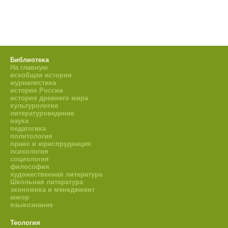
Библиотека
На главную
всеобщая история
журналистика
история России
история древнего мира
культурология
литературоведение
наука
педагогика
политология
право и юриспруденция
психология
социология
философия
художественная литература
Школьная литература
экономика и менеджмент
юмор
языкознание
Теология