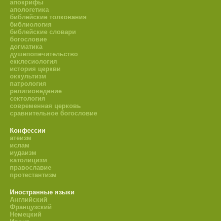
апокрифы
апологетика
библейские толкования
библиология
библейские словари
богословие
догматика
душепопечительство
екклесиология
история церкви
оккультизм
патрология
религиоведение
сектология
современная церковь
сравнительное богословие
Конфессии
атеизм
ислам
иудаизм
католицизм
православие
протестантизм
Иностранные языки
Английский
Французский
Немецкий