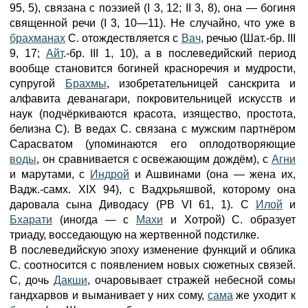
95, 5), связана с поэзией (I 3, 12; II 3, 8), она — богиня
священной речи (I 3, 10—11). Не случайно, что уже в
брахманах
С. отождествляется с
Вач
, речью (Шат.-бр. III
9, 17;
Айт
.-бр. III 1, 10), а в послеведийский период
вообще становится богиней красноречия и мудрости,
супругой
Брахмы
, изобретательницей санскрита и
алфавита деванагари, покровительницей искусств и
наук (подчёркиваются красота, изящество, простота,
белизна С). В ведах С. связана с мужским партнёром
Сарасватом (упоминаются его оплодотворяющие
воды
, он сравнивается с освежающим дождём), с
Агни
и марутами, с
Индрой
и Ашвинами (она — жена их,
Вадж.-самх. XIX 94), с Вадхрьяшвой, которому она
даровала сына Диводасу (PB VI 61, 1). С
Илой
и
Бхарати
(иногда — с
Махи
и Хотрой) С. образует
триаду, восседающую на жертвенной подстилке.
В послеведийскую эпоху изменение функций и облика
С. соотносится с появлением новых сюжетных связей.
С, дочь
Дакши
, очаровывает стражей небесной сомы
гандхарвов и выманивает у них сому,
сама
же уходит к