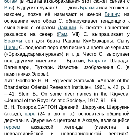
богам
(в «Шатапатха-брахмане» этот сюжет связан с
Вач
). В других случаях С. — дочь
Брахмы
или его жена;
наконец, позже её называют и женой
Вишну
, на
основании чего образ С. обнаруживает тенденцию к
смешению с образом
Лакшми
. В сюжете нашествия
ракшасов на север (
Рам
. VII) С. выпрашивает у
Брахмы
сон для брата Раваны Кумбхакарны. Сыну
Шивы
С. подносит перо для письма и цветные чернила
(«Брихаддхарма-пурана») и т. д. Часто С. выступает
под другими именами — Брахми,
Бхарати
, Шарада,
Вагишвари, Путкари. Известны изображения С. (в
памятниках Элоры).
Лит.: Godbade Н. Н., Rg-Vedic Sarasvati, «Annals of the
Bhandarkar Oriental Research Institute», 1961, v. 42, p. 1
—41; Stein Б., On some river names in the Rigveda,
«Journal of the Royal Asiatic Society», 1917, 91—99.
В. Н. Топоров.САРГОН Древний, Шаррукен, Шаррукин
(аккад.),
царь
(24 в. до н. э.), основатель обширной
державы в Двуречье с центром в Аккаде, являющийся
героем
аккадской легенды (известна в
новоассирийской и нововавилонской версиях).