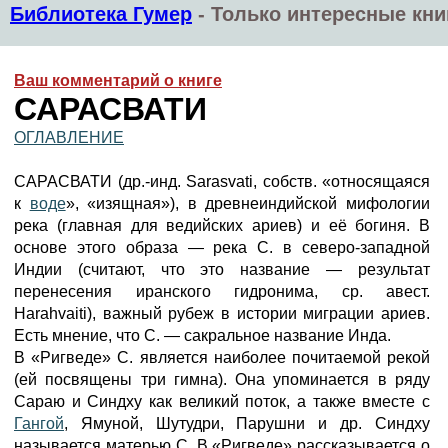
Библиотека Гумер
-
Только интересные кни
Ваш комментарий о книге
САРАСВАТИ
ОГЛАВЛЕНИЕ
САРАСВАТИ (др.-инд. Sarasvati, собств. «относящаяся
к
воде
», «изящная»), в древнеиндийской мифологии
река (главная для ведийских ариев) и её богиня. В
основе этого образа — река С. в северо-западной
Индии (считают, что это название — результат
перенесения иранского гидронима, ср. авест.
Harahvaiti), важный рубеж в истории миграции ариев.
Есть мнение, что С. — сакральное название Инда.
В «Ригведе» С. является наиболее почитаемой рекой
(ей посвящены три гимна). Она упоминается в ряду
Сараю и Синдху как великий поток, а также вместе с
Гангой
, Ямуной, Шутудри, Парушни и др. Синдху
называется матерью С. В «Ригведе» рассказывается о