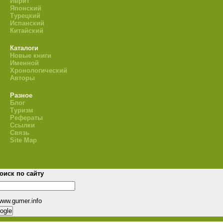
Иврит
Японский
Турецкий
Испанский
Китайский
Каталоги
Новые книги
Именной
Хронологический
Авторы
Разное
Блог
Туризм
Рефераты
Ссылки
Связь
Site Map
оиск по сайту
www.gumer.info