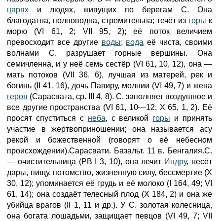
царях
и людях, живущих по берегам С. Она
благодатна, полноводна, стремительна; течёт из
горы
к
морю (VI 61, 2; VII 95, 2); её поток величием
превосходит все другие
воды
;
вода
её чиста, своими
волнами С. разрушает горные вершины. Она
семичленна, и у неё семь сестёр (VI 61, 10, 12), она —
мать потоков (VII 36, 6), лучшая из матерей, рек и
богинь (II 41, 16), дочь Павиру, молнии (VI 49, 7) и жена
героя
(Сарасвата, ср. III 4, 8). С. заполняет воздушное и
все другие пространства (VI 61, 10—12; X 65, 1, 2). Её
просят спуститься с
неба
, с великой
горы
и принять
участие в жертвоприношении; она называется асу
рекой и божественной (говорят о её небесном
происхождении).Сарасвати. Базальт. 11 в. Бенгалия.С.
— очистительница (PB I 3, 10), она лечит
Индру
, несёт
дары, пищу, потомство, жизненную силу, бессмертие (X
30, 12); упоминается её грудь и её молоко (I 164, 49; VI
61, 14); она создаёт телесный плод (X 184, 2) и она же
убийца врагов (II 1, 11 и др.). У С. золотая колесница,
она богата лошадьми, защищает певцов (VI 49, 7; VII