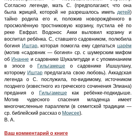
Согласно легенде, мать С. (предполагают, что она
была жрицей, которой не разрешалось иметь
детей
)
тайно родила его и, положив новорождённого в
просмолённую тростниковую корзину, пустила её по
реке Евфрат. Водонос Акки выловил корзину и
воспитал ребёнка. С, ставшего садовником, полюбила
богиня
Иштар
, которая помогла ему сделаться
царём
(мотив «садовник — богиня» ср. с шумерским мифом
об
Инанне
и садовнике Шукалитудде и с упоминанием
в эпосе о
Гильгамеше
о садовнике Ишшулану,
которому
Иштар
предлагала свою любовь). Аккадская
легенда о С. послужила, по-видимому, источником
позднего (известного из греческого сочинения Элиана)
предания о
Гильгамеше
как ребёнке-подкидыше.
Мотив чудесного спасения младенца имеет
многочисленные параллели (в семитской традиции —
ср. библейский рассказ о
Моисее
).
В. А.
Ваш комментарий о книге