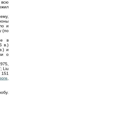
 всю
ожил
ему,
ороны
ло и
у (по
ие в
6 в.)
.) и
ки о
1975,
; Liu
. 151
роге
,
обу.