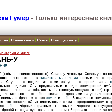
ка Гумер
-
Только интересные кни
торы
Новые книги
Связь
Помощь сайту
ментарий о книге
НЬ-У
ЕНИЕ
(«тёмная воинственность»), Сюань-y чжэнь-ди, Сюань-у шэн-цз
 юшэнь чжэньцзюнь, в
китайской мифологии
повелитель север
гии С.-у — созвездие из семи звёзд в северной части
чально, видимо, С.-у представляли в виде зооморфной эмб
света — черепаха, обвитая змеёй (совокупляющаяся с ней) (ср.
дположительно, этот образ связан с древними натурфилософс
влениями о брачном союзе
земли
и
неба
. В старинных коммента
ся, что понятие «С.-у» сложилось в связи с представлением о ц
вет
неба
— чёрный с красным оттенком) и о черепахе как сущест
-бронёй (отсюда «у», «воинственность»). Черепаха, перевитая зм