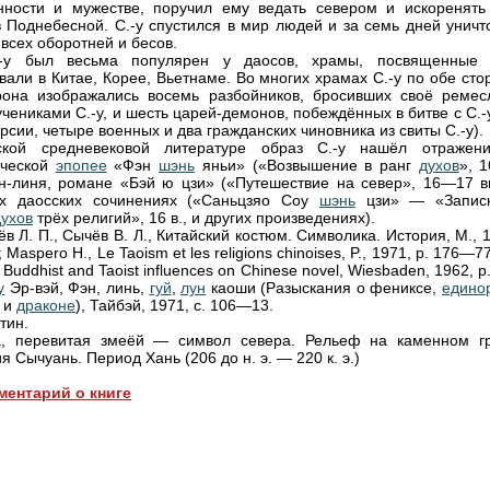
нности и мужестве, поручил ему ведать севером и искоренять
в Поднебесной. С.-у спустился в мир людей и за семь дней уничт
всех оборотней и бесов.
.-у был весьма популярен у даосов, храмы, посвященные 
вали в Китае, Корее, Вьетнаме. Во многих храмах С.-у по обе ст
рона изображались восемь разбойников, бросивших своё ремес
учениками С.-у, и шесть царей-демонов, побеждённых в битве с С.-
рсии, четыре военных и два гражданских чиновника из свиты С.-у).
ской средневековой литературе образ С.-у нашёл отражен
ической
эпопее
«Фэн
шэнь
яньи» («Возвышение в ранг
духов
», 1
-линя, романе «Бэй ю цзи» («Путешествие на север», 16—17 вв
ых даосских сочинениях («Саньцзяо Coy
шэнь
цзи» — «Запис
духов
трёх религий», 16 в., и других произведениях).
ёв Л. П., Сычёв В. Л., Китайский костюм. Символика. История, М., 
 Masреro H., Le Taoism et les religions chinoises, P., 1971, p. 176—77
 Buddhist and Taoist influences on Chinese novel, Wiesbaden, 1962, p
у
Эр-вэй, Фэн, линь,
гуй
,
лун
каоши (Разыскания о фениксе,
едино
 и
драконе
), Тайбэй, 1971, с. 106—13.
тин.
а, перевитая змеёй — символ севера. Рельеф на каменном гр
 Сычуань. Период Хань (206 до н. э. — 220 к. э.)
ментарий о книге