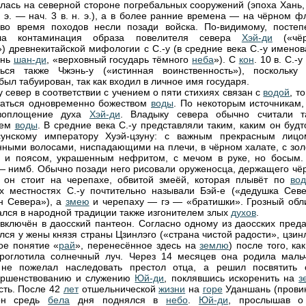
лась на северной стороне погребальных сооружений (эпоха Хань
н. э. — нач. 3 в. н. э.), а в более ранние времена — на чёрном ф
во время походов несли позади войска. По-видимому, постеп
ла контаминация образа повелителя севера
Хэй-ди
(«чёр
») древнекитайской мифологии с С.-у (в средние века С.-у имено
янь
шан-ди
, «верховный государь тёмного
неба
»). С
кон
. 10 в. С.-у
ься также Чжэнь-у («истинная воинственность»), поскольку 
был табуирован, так как входил в личное имя государя.
у север в соответствии с учением о пяти стихиях связан с
водой
, то
таться одновременно божеством
воды
. По некоторым источникам,
воплощение духа
Хэй-ди
. Владыку севера обычно считали т
лем
воды
. В средние века С.-у представляли таким, каким он буд
сунскому императору Хуэй-цзуну: с важным прекрасным лицо
ными волосами, ниспадающими на плечи, в чёрном халате, с зол
й и поясом, украшенным нефритом, с мечом в руке, но босым.
— нимб. Обычно позади него рисовали оруженосца, держащего чё
м он стоит на черепахе, обвитой змеёй, которая плывёт по
во
х местностях С.-у почтительно называли Бэй-е («дедушка Севе
н Севера»), а
змею
и черепаху — гэ — «братишки». Грозный обл
тался в народной традиции также изгонителем злых
духов
.
 включён в даосский пантеон. Согласно одному из даосских преда
ился у жены князя страны Цзинлэго («страна чистой радости», цзи
ое понятие «
рай
», перенесённое здесь на
землю
) после того, ка
роглотила солнечный луч. Через 14 месяцев она родила мальч
 не пожелал наследовать престол отца, а решил посвятить 
ершенствованию и служению
Юй-ди
, поклявшись искоренить на
з
сть. После 42
лет
отшельнической
жизни
на
горе
Уданшань (прови
он средь
бела
дня поднялся в
небо
.
Юй-ди
, прослышав о