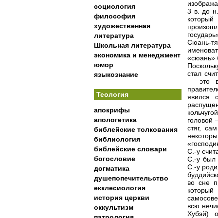
изобража
социология
3 в. до 
философия
который 
художественная
произош
государь
литература
Сюань-т
Школьная литература
именоват
экономика и менеджмент
«сюань» 
юмор
Поскольк
стал счи
языкознание
— это 
правите
Теология
явился 
распущен
апокрифы
кольчуго
апологетика
головой 
стяг, са
библейские толкования
некоторы
библиология
«господи
библейские словари
С.-у счи
богословие
С.-у был
С.-у род
догматика
буддийск
душепопечительство
во сне п
екклесиология
который
история церкви
самосов
всю нечи
оккультизм
Хубэй) 
патрология