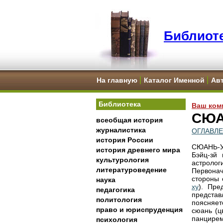
Библиоте
На главную
Каталог Именной
Ав
Библиотека
Ваш ком
СЮА
всеобщая история
журналистика
ОГЛАВЛ
история России
СЮАНЬ-У 
история древнего мира
Бэйц-зй
культурология
астроло
литературоведение
Первона
стороны 
наука
ху
). Пре
педагогика
предста
политология
поясняет
право и юриспруденция
сюань (ц
панцирем
психология