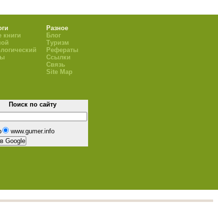
оги
Разное
 книги
Блог
ной
Туризм
логический
Рефераты
ры
Ссылки
Связь
Site Map
Поиск по сайту
b
www.gumer.info