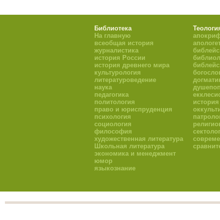
Библиотека
Теологи
На главную
апокри
всеобщая история
апологе
журналистика
библейс
история России
библиол
история древнего мира
библейс
культурология
богосло
литературоведение
догмати
наука
душепоп
педагогика
екклеси
политология
история
право и юриспруденция
оккульт
психология
патроло
социология
религио
философия
сектоло
художественная литература
совреме
Школьная литература
сравнит
экономика и менеджмент
юмор
языкознание