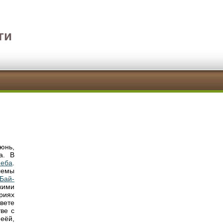
ги
юнь,
а. В
неба
.
лемы
Бай-
кими
риях
вете
ве с
еёй,