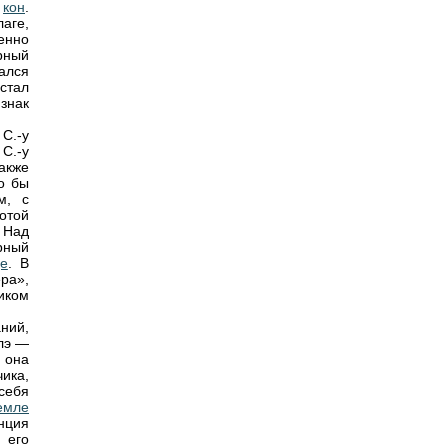
,
кон
.
лаге,
енно
ный
вался
 стал
знак
 С.-у
 С.-у
акже
то бы
м, с
отой
 Над
рный
де
. В
ра»,
иком
ний,
нлэ —
к она
ика,
себя
емле
нция
 его