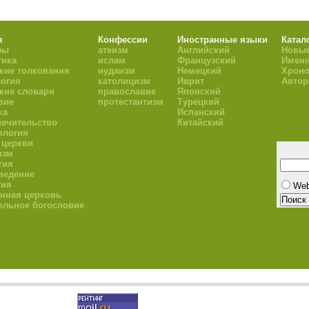
я
Конфессии
Иностранные языки
Катал
фы
атеизм
Английский
Новые
тика
ислам
Французский
Имен
кие толкования
иудаизм
Немецкий
Хроно
огия
католицизм
Иврит
Авто
кие словари
православие
Японский
вие
протестантизм
Турецкий
ка
Испанский
ечительство
Китайский
ология
 церкви
изм
гия
ведение
гия
We
нная церковь
ельное богословие