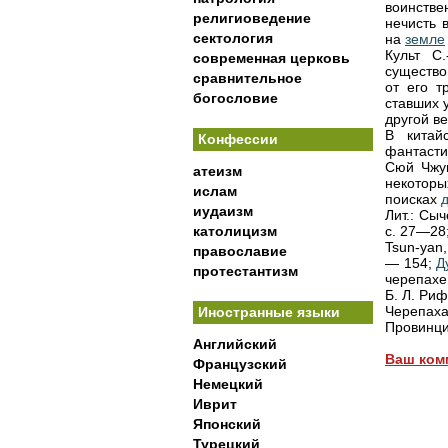
воинстве
религиоведение
нечисть 
сектология
на
земле
Культ С
современная церковь
существо
сравнительное
от его т
богословие
ставших 
другой ве
В китай
Конфессии
фантаст
Сюй Чжун
атеизм
некотор
ислам
поисках
иудаизм
Лит.: Сыч
католицизм
с. 27—28;
Tsun-yan,
православие
— 154;
Д
протестантизм
черепахе
Б. Л. Риф
Черепах
Иностранные языки
Провинция
Английский
Ваш ком
Французский
Немецкий
Иврит
Японский
Турецкий