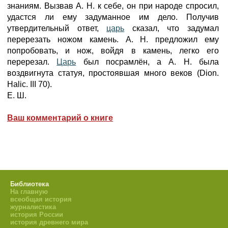
знаниям. Вызвав А. Н. к себе, он при народе спросил,
удастся ли ему задуманное им дело. Получив
утвердительный ответ,
царь
сказал, что задумал
перерезать ножом камень. А. Н. предложил ему
попробовать, и нож, войдя в камень, легко его
перерезал.
Царь
был посрамлён, а А. Н. была
воздвигнута статуя, простоявшая много веков (Dion.
Halic. III 70).
Е. Ш.
Ваш комментарий о книге
Библиотека
На главную
всеобщая история
журналистика
история России
история древнего мира