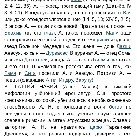
2, 4, 12, 36). А. — жрец, прогоняющий тьму (Шат.-бр. IV
3, 4, 21). Иногда указывается, что он происходит от
Вач
или даже отождествляется с нею (I 4, 5, 13; XIV 5, 2, 5).
В эпосе А. — один из сыновей Праджапати, позже —
Брахмы
(из его
глаз
); А. также порождён
Ману
ради
сотворения вселенной, он один из семи
риши
и одна из
звёзд Большой Медведицы. Его жена — дочь
Дакши
Анасуя, их сын —
Дурвасас
. В пуранах А. — отец Сомы
и аскета
Даттатреи
; иногда А. — отец
Дхармы
, но также
и его сын. В «Рамаяне» рассказыва ется о том, как
Рама
и
Сита
посетили А. и Анасую. Потомки А. —
певцы (славящие
Агни
,
Индру
,
Варуну
).
В. Т.АТТИЙ HАBИЙ (Attius Navius), в римской
мифологии учёнейший жрец-авгур. Сын простого
крестьянина, который, убедившись в необыкновенных
способностях А. Н. к толкованию воли
богов
по
поведению птиц, отдал сына учиться науке авгуров
сперва к римским, а затем этрусским жрецам. Слава и
авторитет А. Н. не нравились
царю
Тарквинию
Древнему, и тот решил подорвать доверие к его