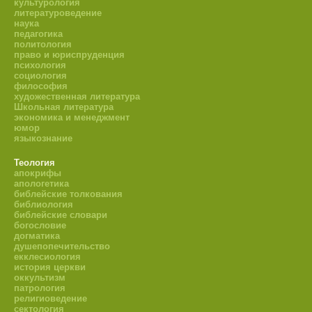
культурология
литературоведение
наука
педагогика
политология
право и юриспруденция
психология
социология
философия
художественная литература
Школьная литература
экономика и менеджмент
юмор
языкознание
Теология
апокрифы
апологетика
библейские толкования
библиология
библейские словари
богословие
догматика
душепопечительство
екклесиология
история церкви
оккультизм
патрология
религиоведение
сектология