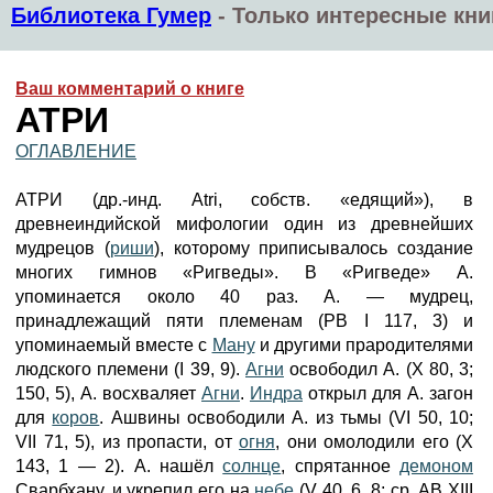
Библиотека Гумер
-
Только интересные кни
Ваш комментарий о книге
АТРИ
ОГЛАВЛЕНИЕ
АТРИ (др.-инд. Atri, собств. «едящий»), в
древнеиндийской мифологии один из древнейших
мудрецов (
риши
), которому приписывалось создание
многих гимнов «Ригведы». В «Ригведе» А.
упоминается около 40 раз. А. — мудрец,
принадлежащий пяти племенам (PB I 117, 3) и
упоминаемый вместе с
Ману
и другими прародителями
людского племени (I 39, 9).
Агни
освободил А. (X 80, 3;
150, 5), А. восхваляет
Агни
.
Индра
открыл для А. загон
для
коров
. Ашвины освободили А. из тьмы (VI 50, 10;
VII 71, 5), из пропасти, от
огня
, они омолодили его (X
143, 1 — 2). А. нашёл
солнце
, спрятанное
демоном
Сварбхану, и укрепил его на
небе
(V 40, 6, 8; ср. AB XIII