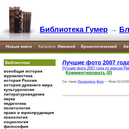
Библиотека Гумер
→
Бл
Новые книги
|
Каталоги:
Именной
|
Хронологический
|
Ав
Лучшие фото 2007 год
Библиотека
Лучшие фото 2007 года по версии Ре
всеобщая история
Комментировать (0)
журналистика
история России
См. также
Посмотреть
Фото
— Rinat 31/12/20
история древнего мира
культурология
литературоведение
наука
педагогика
политология
право и юриспруденция
психология
социология
философия