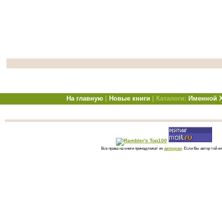
На главную
|
Новые книги
| Каталоги:
Именной
Все права на книги принадлежат их
авторам
. Если Вы автор той и