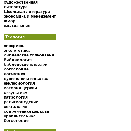
художественная
литература
Школьная литература
экономика и менеджмент
юмор
языкознание
Теология
апокрифы
апологетика
библейские толкования
библиология
библейские словари
богословие
догматика
душепопечительство
екклесиология
история церкви
оккультизм
патрология
религиоведение
сектология
современная церковь
сравнительное
богословие