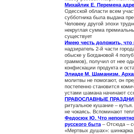
Михайлик Е. Перемена адр
Одесской области всем учас
субботника была выдана пре
Человеку другой эпохи трудн
некруглая сумма премиальны
существует
Имею честь доложить, что
надзиратель 2-й части горо
обыске у Богдановой 4 полубу
граммов), получил от нее од
конфискации продукта и ост
Элиаде М. Шаманизм. Архаи
молитвы не помогают, он пре
постепенно становится коми
устами шамана начинают ссо
ПРАВОСЛАВНЫЕ ПРАЗДНИ
ритуальное кушание – кутья.
не чокаясь. Вспоминают те
Федосюк Ю. Что непонятно
русского быта
– Отсюда – с
«Мертвых душах»: шинкарка 