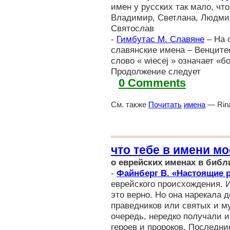
имен у русских так мало, чт
Владимир, Светлана, Людми
Святослав
-
Гимбутас М. Славяне
– На 
славянские имена – Венците
слово « wiecej » означает «
Продолжение следует
0 Comments
См. также
Почитать
имена
— Rina
что тебе в имени м
о еврейских именах в библ
-
Файнберг В. «Настоящие 
еврейского происхождения. 
это верно. Но она нарекала 
праведников или святых и му
очередь, нередко получали и
героев и пророков. Последни