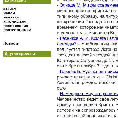
Конфессии
-
Элиаде М. Мифы современ
атеизм
мировосприятие христиан ос
ислам
типичному образцу, на литу
иудаизм
воскрешения Господа и на с
католицизм
православие
временем, которое начинает
протестантизм
и условно заканчивается Во
-
Резников А. И. Комета Гал
Новости
легенды?
– Наибольшим вни
пользуется гипотеза Иоганна
Другие проекты
“рождественской звездой” в
Юпитера с Сатурном до 1°, к
сентябре и ноябре 7 г. до н. э
-
Горелик Б. Русско-английс
рождественская ёлка – Christ
Advent star, рождественский 
carol
-
Н. Бердяев. Наука о религи
Человечество ведет свое ле
даже утеряв веру в Христа.
истории не сопровождалось 
исторической реальности, ка