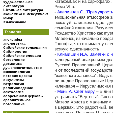
катакомбах и на саркофагах.
художественная
литература
Рима VI в.
Школьная литература
-
Аверинцев С. “Премудрость
экономика и менеджмент
эмоциональная атмосфера за
юмор
языкознание
пожалуй, слишком отдает дл
семейной идиллии. Разумеет
Теология
Рождество Христово как myst
Младенец изначально предст
апокрифы
Голгофы, что отнимает у вс
апологетика
библейские толкования
всякую однозначность
библиология
-
Климишин И.А. Заметки о 
библейские словари
календарный анахронизм де
богословие
догматика
Русской Православной Церкв
душепопечительство
и от последствий государст
екклесиология
“железного занавеса”. Ведь 
история церкви
оккультизм
лишь две Православные Цер
патрология
календаря – Иерусалимская 
религиоведение
-
Мень А. Свет миру
– В дни 
сектология
современная церковь
устраивать “Вертепы”. Так 
сравнительное
Матери Христа с маленьким
богословие
в церквах. Это радостный, в
взрослых. Праздник Царя вс