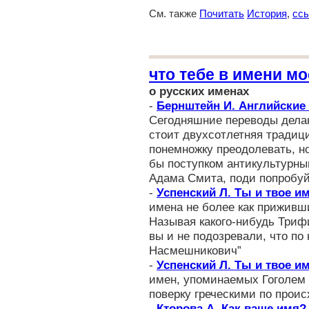
См. также
Почитать
История
,
сс
что тебе в имени мо
о русских именах
-
Бернштейн И. Английские 
Сегодняшние переводы делаю
стоит двухсотлетняя традиц
понемножку преодолевать, но
бы поступком антикультурным
Адама Смита, поди попробуй
-
Успенский Л. Ты и твое и
имена не более как приживш
Называя какого-нибудь Триф
вы и не подозревали, что по
Насмешникович”
-
Успенский Л. Ты и твое и
имен, упоминаемых Гоголем 
поверку греческими по прои
-
Кторова А. Как ваше имя?