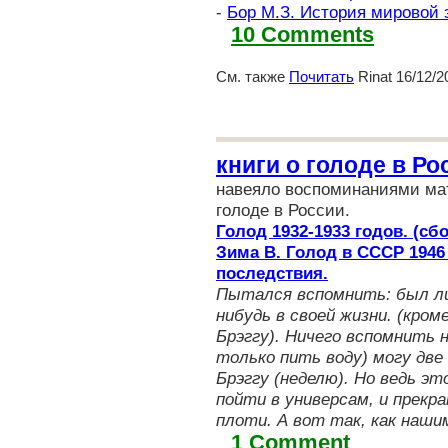
-
Бор М.З. История мировой 
10 Comments
См. также
Почитать
Rinat 16/12/2
книги о голоде в Ро
навеяло воспоминаниями мат
голоде в России.
Голод 1932-1933 годов. (сб
Зима В. Голод в СССР 1946
последствия.
Пытался вспомнить: был ли
нибудь в своей жизни. (кроме
Брэггу). Ничего вспомнить 
только пить воду) могу две 
Брэггу (неделю). Но ведь э
пойти в универсам, и прекр
плоти. А вот так, как наш
1 Comment