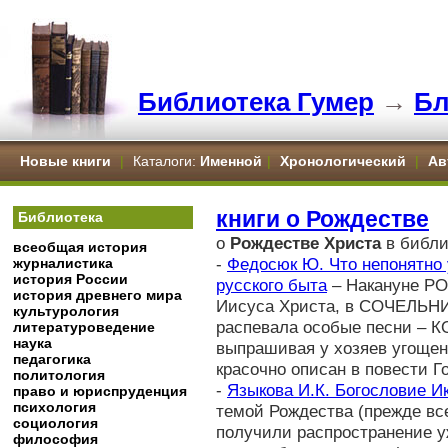
Библиотека Гумер
→
Бл
Новые книги
|
Каталоги:
Именной
|
Хронологический
|
Ав
книги о Рождестве
Библиотека
о
Рождестве Христа
в библи
всеобщая история
-
Федосюк Ю. Что непонятно 
журналистика
история России
русского быта
– Накануне РО
история древнего мира
Иисуса Христа, в СОЧЕЛЬНИ
культурология
распевала особые песни – К
литературоведение
наука
выпрашивая у хозяев угощен
педагогика
красочно описан в повести Г
политология
-
Языкова И.К. Богословие И
право и юриспруденция
психология
темой Рождества (прежде все
социология
получили распространение у
философия