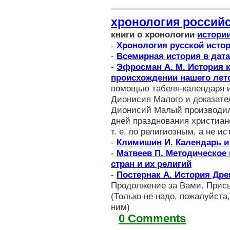
хронология российс
книги о хронологии
истори
-
Хронология русской исто
-
Всемирная история в дат
-
Эфросман А. М. История к
происхождении нашего лет
помощью табеля-календаря и
Дионисия Малого и доказател
Дионисий Малый производил
дней празднования христиан
т. е. по религиозным, а не 
-
Климишин И. Календарь и
-
Матвеев П. Методическое 
стран и их религий
-
Постернак А. История Дре
Продолжение за Вами. Присы
(Только не надо, пожалуйста
ним)
0 Comments