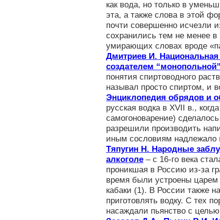
как вода, но только в умен
эта, а также слова в этой ф
почти совершенно исчезли из
сохранились тем не менее в 
умирающих словах вроде «п
Дмитриев И. Национальная
создателем “монопольной”
понятия спиртоводного раств
называл просто спиртом, и в
Энциклопедия обрядов и 
русская водка в XVII в., ког
самогоноварение) сделалось
разрешили производить напи
иным сословиям надлежало п
Тяпугин Н. Народные заблу
алкоголе
– с 16-го века ста
проникшая в Россию из-за гр
время были устроены царем
кабаки (1). В России также 
приготовлять водку. С тех п
насаждали пьянство с цель