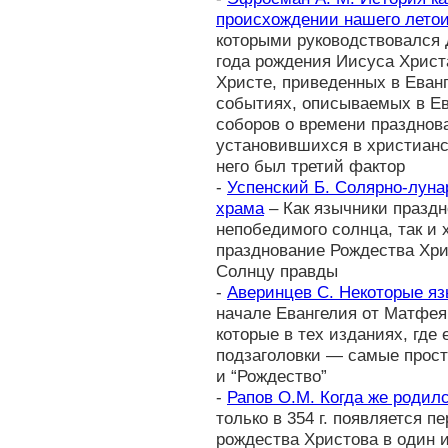
происхождении нашего лето
которыми руководствовался
года рождения Иисуса Христ
Христе, приведенных в Еван
событиях, описываемых в Ев
соборов о времени празднов
установившихся в христианс
него был третий фактор
-
Успенский Б. Солярно-луна
храма
– Как язычники праздн
непобедимого солнца, так и
празднование Рождества Хри
Солнцу правды
-
Аверинцев С. Некоторые яз
начале Евангелия от Матфея,
которые в тех изданиях, где
подзаголовки — самые прост
и “Рождество”
-
Рапов О.М. Когда же родил
только в 354 г. появляется 
рождества Христова в один 