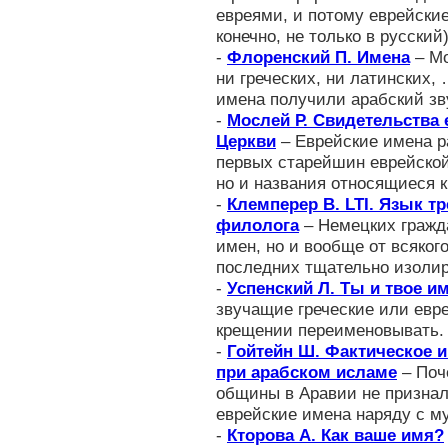
евреями, и потому еврейские
конечно, не только в русский
-
Флоренский П. Имена
– Мо
ни греческих, ни латинских,
имена получили арабский зв
-
Мослей Р. Свидетельства
Церкви
– Еврейские имена р
первых старейшин еврейско
но и названия относящиеся 
-
Клемперер В. LTI. Язык тр
филолога
– Немецких гражда
имен, но и вообще от всяког
последних тщательно изоли
-
Успенский Л. Ты и твое и
звучащие греческие или евр
крещении переименовывать. 
-
Гойтейн Ш. Фактическое 
при арабском исламе
– Поч
общины в Аравии не призна
еврейские имена наряду с 
-
Кторова А. Как ваше имя?