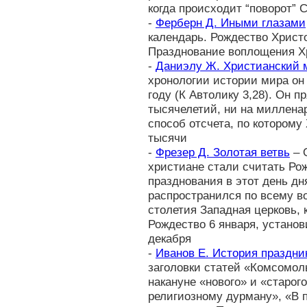
когда происходит “поворот” 
-
Ферберн Д. Иными глазами
календарь. Рождество Христо
Празднование воплощения Х
-
Даниэлу Ж. Христианский
хронологии истории мира он
году (К Автолику 3,28). Он п
тысячелетий, ни на миллена
способ отсчета, по которому
тысячи
-
Фрезер Д. Золотая ветвь
– 
христиане стали считать Ро
празднования в этот день дн
распространился по всему вос
столетия Западная церковь, 
Рождество 6 января, установ
декабря
-
Иванов Е. История праздни
заголовки статей «Комсомоль
накануне «нового» и «старог
религиозному дурману», «В 