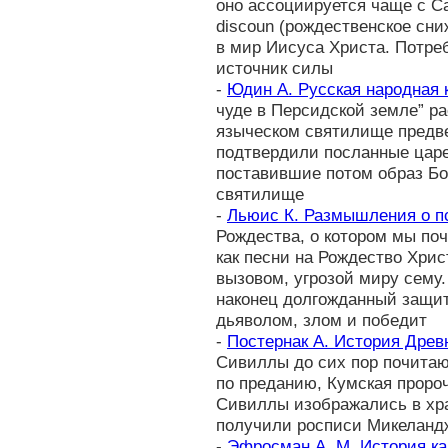
оно ассоциируется чаще с С
discoun (рождественское сни
в мир Иисуса Христа. Потр
источник силы
-
Юдин А. Русская народная 
чуде в Персидской земле” ра
языческом святилище предве
подтвердили посланные царе
поставившие потом образ Бо
святилище
-
Льюис К. Размышления о п
Рождества, о котором мы по
как песни на Рождество Хрис
вызовом, угрозой миру сему
наконец долгожданный защит
дьяволом, злом и победит
-
Постернак А. История Древ
Сивиллы до сих пор почитают
по преданию, Кумская проро
Сивиллы изображались в хр
получили росписи Микеландж
-
Эфросман А. М. История кал