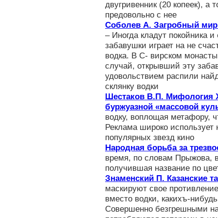
двугривенник (20 копеек), а 
предовольно с нее
Соболев А. Загробный мир
– Иногда кладут покойника и
забавушки играет на не сча
водка. В С- вирском монасты
случай, открывший эту забав
удовольствием распили най
склянку водки
Шестаков В.П. Мифология X
буржуазной «массовой кул
водку, воплощая метафору, ч
Реклама широко использует н
популярных звезд кино
Народная борьба за трезво
время, по словам Прыжова, в
получившая название по цве
Знаменский П. Казанские т
маскируют свое противление
вместо водки, какихъ-нибудь
Совершенно безгрешными на