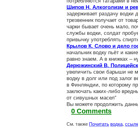
потребляются татарами в не
Шипов Н. Алкоголизм и р
задерживает раздачу водки 
трезвенник получает от това
чарки бывает очень мало, по
службы водки, солдат пробуе
привычку употреблять спирт
Крылов К. Слово и дело го
начальник водку пьёт и каки
равно знаем. А в книжках – 
Дерюжинский В. Полицейск
увеличить свои барыши не мо
водку в долг или под залог в
в Финляндии, по которому пр
заключать каких-либо вредн
от сивушных масел”
Вы можете продолжить данн
0 Comments
См. также
Почитать
водка
,
ссыл