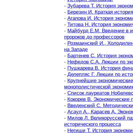
-
Зубарева Т. История эконо
-
Березин И. Краткая истори
-
Агапова И. История эконо
-
Титова Н. История экономи
-
Майбурд Е.М. Введение в 
пророков до профессоров
-
Розмаинский И., Холодилин
на Западе
-
Бартенев С. История эконо
-
Нефедов С.А. Лекции по эк
-
Пушкарева В. История фин
-
Делепляс Г. Лекции по ист
-
Крупнейшие экономические
монополистической экономи
-
Список лауреатов Нобелевс
-
Кокорев В. Экономические 
-
Введенский С. Методическ
-
Асаул А., Карасев А. Экон
-
Милов Л. Великорусский па
исторического процесса
-
Негиши Т. История экономи