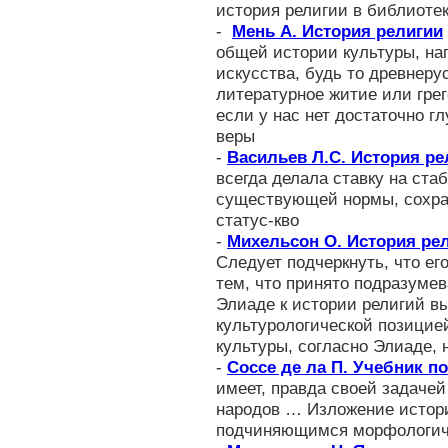
история религии в библиотек
-
Мень А. История религии
общей истории культуры, на
искусства, будь то древнеру
литературное житие или грег
если у нас нет достаточно г
веры
-
Васильев Л.С. История ре
всегда делала ставку на ста
существующей нормы, сохра
статус-кво
-
Михельсон О. История ре
Следует подчеркнуть, что ег
тем, что принято подразуме
Элиаде к истории религий вы
культурологической позицие
культуры, согласно Элиаде, 
-
Соссе де ла П. Учебник п
имеет, правда своей задачей
народов … Изложение истор
подчиняющимся морфологич