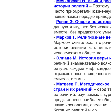
-
Мечковская Н. Язык и рел
истории религий
– Поэтому 
часто приобретали жизненну
новые языки нередко привод
-
Ренан Э. Очерки по истор
данную книгу, все без искл
вместе, без предвзятого ум
-
Марков Г. Религиозные в
Марксом считалось, что рели
история религии есть лишь 
человеческого общества
-
Элиаде М. История веры 
религий знаменательно всяк
ритуал, каждый миф, каждое
отражают опыт священного и 
смысла, истины
-
Матвеев П. Методическое 
стран и их религий
– свод т
их религий, изучаемых в кур
представлены наиболее общ
науке хронологии, сведения,
богов их религий и др.