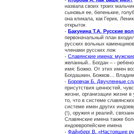
назвала своих троих мальчи
сыновья ее, беленькие, голу
она кликала, как Герик, Лени
открыток
-
Бакунина Т.А. Русские в
первоначальный план входил
русских вольных каменщиков
членами русских лож
-
Славянские имена: мужские
желанный.. Богдан – - ребен
имя: Божко. От этих имен во
Богдашкин, Божков… Влади
-
Боровчак Б. Двучленные сл
присутствия ценностей, чувс
жизни, организации жизни в
то, что в системе славянск
системе имен других индоев
(!), оружия и реалий, связа
Славянские имена также бол
индоевропейские имена
-
Файнберг В. «Настоящие р