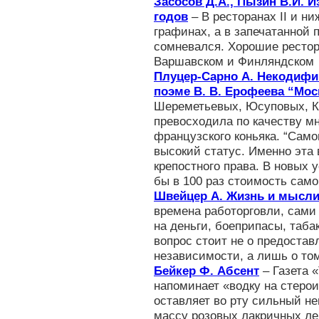
Засосов Д.А., Пызин В.И. И
годов
– В ресторанах II и ни
графинах, а в запечатанной 
сомневался. Хорошие рестор
Варшавском и Финляндском
Плуцер-Сарно А. Некодифи
поэме В. В. Ерофеева “Мо
Шереметьевых, Юсуповых, К
превосходила по качеству мн
французского коньяка. “Само
высокий статус. Именно эта
крепостного права. В новых 
бы в 100 раз стоимость само
Швейцер А. Жизнь и мысл
времена работорговли, сами
на деньги, боеприпасы, таба
вопрос стоит не о предоста
независимости, а лишь о то
Бейкер Ф. Абсент
– Газета 
напоминает «водку на стеро
оставляет во рту сильный не
массу розовых лакричных ле