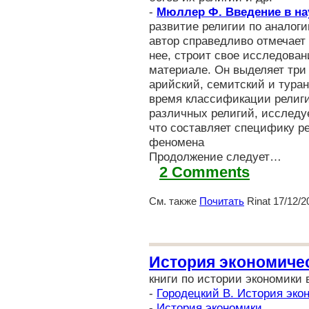
-
Мюллер Ф. Введение в на
развитие религии по аналог
автор справедливо отмечает 
нее, строит свое исследова
материале. Он выделяет три
арийский, семитский и тура
время классификации религи
различных религий, исследу
что составляет специфику ре
феномена
Продолжение следует…
2 Comments
См. также
Почитать
Rinat 17/12/2
История экономичес
книги по истории экономики 
-
Городецкий В. История эко
-
История экономики