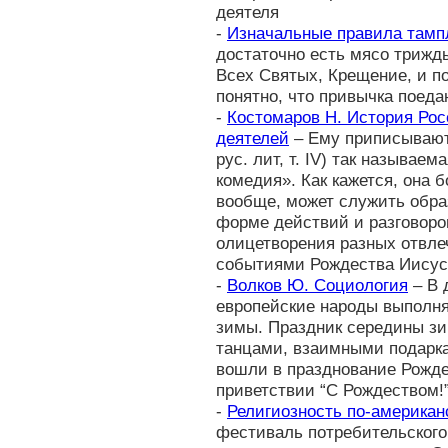
деятеля
-
Изначальные правила тамп
достаточно есть мясо трижд
Всех Святых, Крещение, и по
понятно, что привычка поеда
-
Костомаров Н. История Рос
деятелей
– Ему приписывают 
рус. лит, т. IV) так называе
комедия». Как кажется, она 
вообще, может служить обра
форме действий и разговор
олицетворения разных отвле
событиями Рождества Иисус
-
Волков Ю. Социология
– В 
европейские народы выполн
зимы. Праздник середины зи
танцами, взаимными подарк
вошли в празднование Рожде
приветствии “С Рождеством!
-
Религиозность по-американ
фестиваль потребительского 