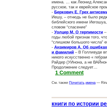
имена. … как Леонид Алекса
русское, так и еврейское пр
-
Беркович Е. Грех антисем
Иешу, – отнюдь не было ред
библейского имени Иегошуа, 
словом “спасение”
-
Уолцер М. О терпимости
– 
годы любой признак того, чт
“слишком большого числа” е
-
Анзимиров А. Об ошибках
и фамилий
– В Голливуде вп
никого искусственно « гебра
Райдер (УИнона, а не ВАЙнон
Продолжение следует…
1 Comment
См. также
Почитать
имена
— Rina
книги по истории р