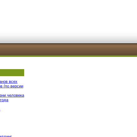
анов всех
в (по версии
зни человека
 года
в
илдинг