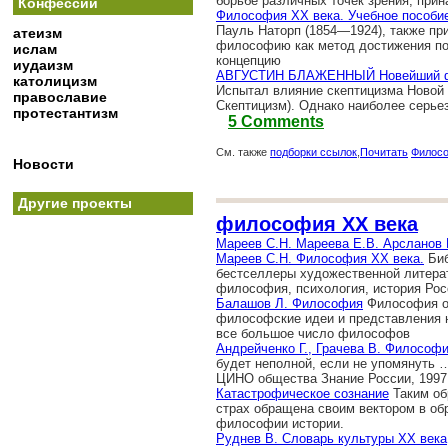
борьбе различных точек зрения, при
Конфессии
Философия XX века. Учебное пособи
Пауль Наторп (1854—1924), также пр
атеизм
философию как метод достижения поз
ислам
концепцию
иудаизм
АВГУСТИН БЛАЖЕННЫЙ Новейший ф
католицизм
Испытал влияние скептицизма Новой
православие
Скептицизм). Однако наиболее серье
протестантизм
5 Comments
См. также
подборки ссылок
,
Почитать
Филос
Новости
Другие проекты
философия XX века
Мареев С.Н. Мареева Е.В. Арсланов 
Мареев С.Н. Философия ХХ века.
Биб
бестселлеры художественной литерат
философия, психология, история Рос
Балашов Л. Философия
Философия от
философские идеи и представления н
все большое число философов
Андрейченко Г., Грачева В. Философ
будет неполной, если не упомянуть …
ЦИНО общества Знание России, 1997
Катастрофическое сознание
Таким об
страх обращена своим вектором в об
философии истории.
Руднев В. Словарь культуры XX века