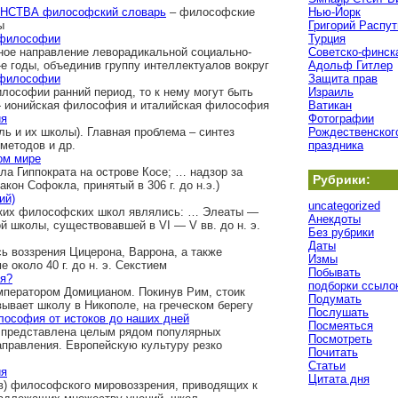
СТВА философский словарь
– философские
Нью-Йорк
ы
Григорий Распут
 философии
Турция
ное направление леворадикальной социально-
Советско-финск
 годы, объединив группу интеллектуалов вокруг
Адольф Гитлер
 философии
Защита прав
лософии ранний период, то к нему могут быть
Израиль
 ионийская философия и италийская философия
Ватикан
ия
Фотографии
ь и их школы). Главная проблема – синтез
Рождественског
методов и др.
праздника
ом мире
ла Гиппократа на острове Косе; … надзор за
Рубрики:
он Софокла, принятый в 306 г. до н.э.)
ий)
uncategorized
ских философских школ являлись: … Элеаты —
Анекдоты
 школы, существовавшей в VI — V вв. до н. э.
Без рубрики
Даты
ь воззрения Цицерона, Варрона, а также
Измы
около 40 г. до н. э. Секстием
Побывать
ия?
подборки ссыло
мператором Домицианом. Покинув Рим, стоик
Подумать
ывает школу в Никополе, на греческом берегу
Послушать
лософия от истоков до наших дней
Посмеяться
а представлена целым рядом популярных
Посмотреть
правления. Европейскую культуру резко
Почитать
Статьи
ия
Цитата дня
в) философского мировоззрения, приводящих к