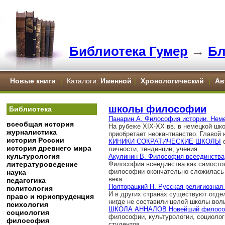
Библиотека Гумер
→
Бл
Новые книги
|
Каталоги:
Именной
|
Хронологический
|
Ав
школы философии
Библиотека
Панарин А. Философия истории. Нем
всеобщая история
На рубеже XIX-XX вв. в немецкой ш
журналистика
приобретает неокантианство. Главой 
история России
КИНИКИ СОКРАТИЧЕСКИЕ ШКОЛЫ
ф
история древнего мира
личности, тенденции, учения.
культурология
Акулинин В. Философия всеединства
литературоведение
Философия всеединства как самостоя
философии окончательно сложилась н
наука
века
педагогика
Полторацкий Н. Русская религиозна
политология
И в других странах существуют отде
право и юриспруденция
нигде не составили целой школы во
психология
ШКОЛА АННАЛОВ Новейший филосо
социология
философии, культурологии, социологи
философия
студентов