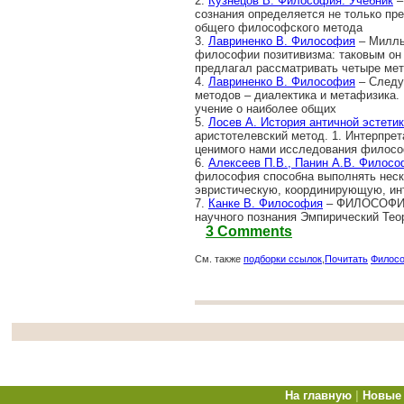
2.
Кузнецов В. Философия: Учебник
–
сознания определяется не только пр
общего философского метода
3.
Лавриненко В. Философия
– Милль
философии позитивизма: таковым он 
предлагал рассматривать четыре ме
4.
Лавриненко В. Философия
– Следу
методов – диалектика и метафизика.
учение о наиболее общих
5.
Лосев А. История античной эстети
аристотелевский метод. 1. Интерпрет
ценимого нами исследования филосо
6.
Алексеев П.В., Панин А.В. Филосо
философия способна выполнять неск
эвристическую, координирующую, и
7.
Канке В. Философия
– ФИЛОСОФИЯ 
научного познания Эмпирический Тео
3 Comments
См. также
подборки ссылок
,
Почитать
Филос
На главную
|
Новые 