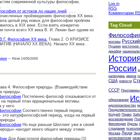
астям современной культуры философии,
Log in
,
RSS
лософия от истоков до наших дней
……
Комментарии
R
гочисленных пройзведениях философов ХХ века .
ла целый ряд новых для философии проблем
Tag Cloud
вилось в XIX веке. Если взять конкретно
 почти всего ХХ века В. И. Ленин был одним из
Философи
В.Г. Философия ХХ века.
Глава 2. О КРИЗИСЕ
Русский
москвы
ТИВ (НАЧАЛО ХХ ВЕКА). Начало XX века .
Пушкин
восточное
декабря
национали
Истори
офия
— Rinat 14/05/2009
России
р
календарь
имена
п
Ст
США
новости
ава 4. Философия природы. (Взаимодействие
СССР
Программы
ие природы.
Ис
 философии
Постепенно философ отказывается от
образование
 на первый план иррациональные мотивы.
 у него
идолопоклонство
р
Продолжительность
 философии
Соответственно первый период
Колумб
Право
Заб
 — это натурфилософский период, когда на первый
москвоведение
Пла
природы
Финляндия
Идолы
 философии
Но еще раньше Шеллинг уже в своей
страдание
психоло
рироды» находит много общего между этими
Люди
Москва
Эко
антисемитизм
назв
офии
Для Аристотеля философия природы [1]