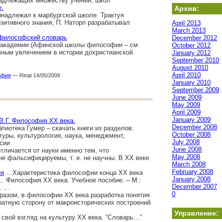
надлежащих множеству учений, школ
е.
Архив:
инадлежал к марбургской школе. Трактуя
итивного знания, П. Наторп разрабатывал
April 2013
March 2013
илософский словарь
December 2012
 академии (Афинской школы философии – см.
October 2012
зным увлечением в истории дохристианской
January 2012
September 2010
August 2010
April 2010
офия
— Rinat 14/05/2009
January 2010
September 2009
June 2009
May 2009
April 2009
January 2009
В.Г. Философия ХХ века.
December 2008
лиотека Гумер – скачать книги из разделов:
October 2008
уры, культурология, наука, менеджмент,
July 2008
сии
June 2008
личается от науки именно тем, что
May 2008
е фальсифицируемы, т. е. не научны. В ХХ веке
March 2008
February 2008
ия
…Характеристика философии конца ХХ века
January 2008
. Философия ХХ века: Учебное пособие. – М.:
December 2007
. …
0
разом, в философии ХХ века разработка понятия
ратную сторону от макроисторических построений
Управление:
свой взгляд на культуру ХХ века. “Словарь…”