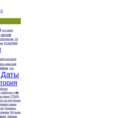
SS
я
история
 архив
 обозрение
24
ссылки
зм
я
аботорговля
апа римский
раны
топ
Даты
тория
ейтинг
 рабочего д�
астовка
СПИД
та за обучение
православие
гия
Израиль
номика
Музыка
ания
Законы