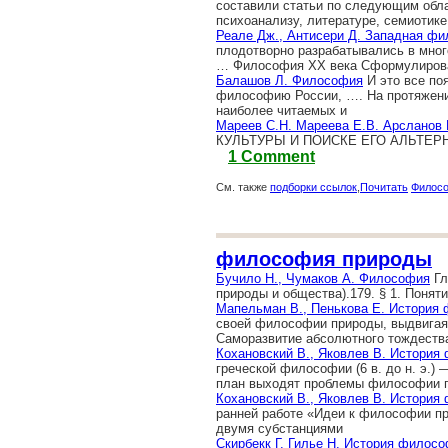
составили статьи по следующим обл
психоанализу, литературе, семиотике
Реале Дж., Антисери Д. Западная фи
плодотворно разрабатывались в мно
… Философия XX века Сформулирова
Балашов Л. Философия
И это все поя
философию России, …. На протяжении
наиболее читаемых и
Мареев С.Н. Мареева Е.В. Арсланов 
КУЛЬТУРЫ И ПОИСКЕ ЕГО АЛЬТЕРНА
1 Comment
См. также
подборки ссылок
,
Почитать
Филос
философия природы
Бучило Н., Чумаков А. Философия
Гл
природы и общества).179. § 1. Понят
Мапельман В., Пенькова Е. История
своей философии природы, выдвигая
Саморазвитие абсолютного тождества
Кохановский В., Яковлев В. История
греческой философии (6 в. до н. э.)
план выходят проблемы философии 
Кохановский В., Яковлев В. История
ранней работе «Идеи к философии п
двумя субстанциями
Скирбекк Г. Гилье Н. История филос