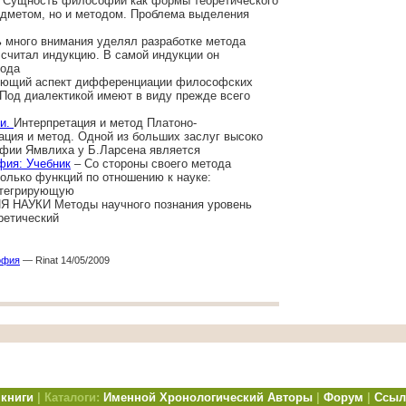
 Сущность философии как формы теоретического
едметом, но и методом. Проблема выделения
 много внимания уделял разработке метода
считал индукцию. В самой индукции он
тода
ющий аспект дифференциации философских
 Под диалектикой имеют в виду прежде всего
ки.
Интерпретация и метод Платоно-
ация и метод. Одной из больших заслуг высоко
фии Ямвлиха у Б.Ларсена является
фия: Учебник
– Со стороны своего метода
олько функций по отношению к науке:
нтегрирующую
НАУКИ Методы научного познания уровень
ретический
офия
— Rinat 14/05/2009
книги
| Каталоги:
Именной
Хронологический
Авторы
|
Форум
|
Ссыл