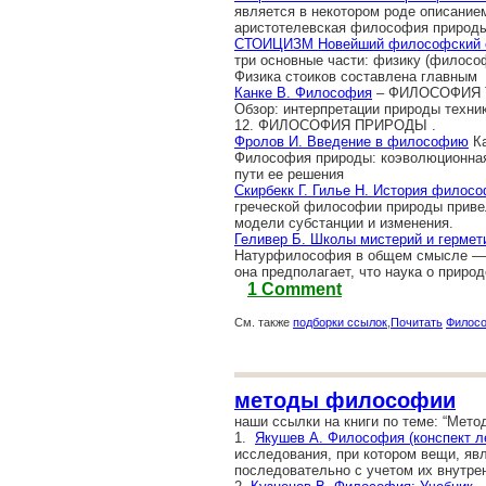
является в некотором роде описание
аристотелевская философия природы
СТОИЦИЗМ Новейший философский 
три основные части: физику (филосо
Физика стоиков составлена главным
Канке В. Философия
– ФИЛОСОФИЯ Т
Обзор: интерпретации природы техни
12. ФИЛОСОФИЯ ПРИРОДЫ .
Фролов И. Введение в философию
Ка
Философия природы: коэволюционная 
пути ее решения
Скирбекк Г. Гилье Н. История филос
греческой философии природы приве
модели субстанции и изменения.
Геливер Б. Школы мистерий и гермет
Натурфилософия в общем смысле — 
она предполагает, что наука о приро
1 Comment
См. также
подборки ссылок
,
Почитать
Филос
методы философии
наши ссылки на книги по теме: “Мет
1.
Якушев А. Философия (конспект л
исследования, при котором вещи, явл
последовательно с учетом их внутре