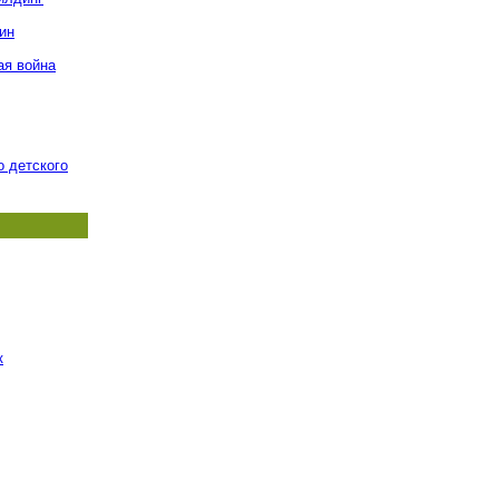
ин
ая война
о детского
к