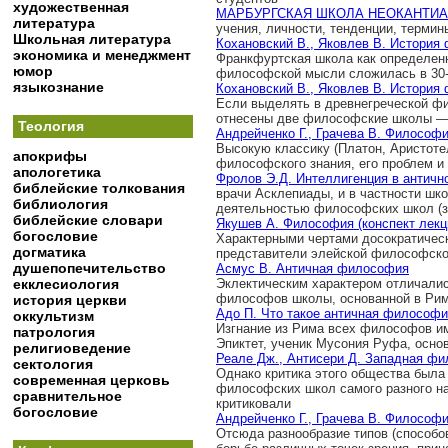
художественная
МАРБУРГСКАЯ ШКОЛА НЕОКАНТИАН
литература
учения, личности, тенденции, термин
Школьная литература
Кохановский В., Яковлев В. История
экономика и менеджмент
Франкфуртская школа как определен
юмор
философской мысли сложилась в 30-е
языкознание
Кохановский В., Яковлев В. История
Если выделять в древнегреческой фи
отнесены две философские школы —
Теология
Андрейченко Г., Грачева В. Философ
Высокую классику (Платон, Аристотел
апокрифы
философского знания, его проблем и 
апологетика
Фролов Э.Д. Интеллигенция в античн
библейские толкования
врачи Асклепиады, и в частности шко
библиология
деятельностью философских школ (зак
библейские словари
Якушев А. Философия (конспект лекц
богословие
Характерными чертами досократиче
догматика
представители элейской философской
душепопечительство
Асмус В. Античная философия
екклесиология
Эклектическим характером отличалис
философов школы, основанной в Риме 
история церкви
Адо П. Что такое античная философ
оккультизм
Изгнание из Рима всех философов и
патрология
Эпиктет, ученик Мусония Руфа, основ
религиоведение
Реале Дж., Антисери Д. Западная фи
сектология
Однако критика этого общества был
современная церковь
философских школ самого разного на
сравнительное
критиковали
богословие
Андрейченко Г., Грачева В. Философ
Отсюда разнообразие типов (способо