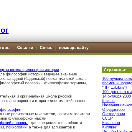
ог
торы
|
Ссылки
|
Связь
|
помощь сайту
ецкая школа философии истории
Страницы:
коле философии истории ведущее значение
юго-западной (баденской) неокантианской школы
100 лучших ром
илософский словарь – философские термины,
времен и народо
“НГ- ExLibris”)
100 фактов о жи
тельная и оригинальная школа русской
14 октября 2008
а грани первого и второго десятилетий нашего
9 июня
Названия банко
я философия
О редакторе
льные религиозные мыслители, но эти мыслители
О страдании
льной философской мысли
СССР
фский словарь
- для специалистов в области
Кока-кола
и, психологии, а также для аспирантов и
Киплинг
Эмпайр Стейт Б