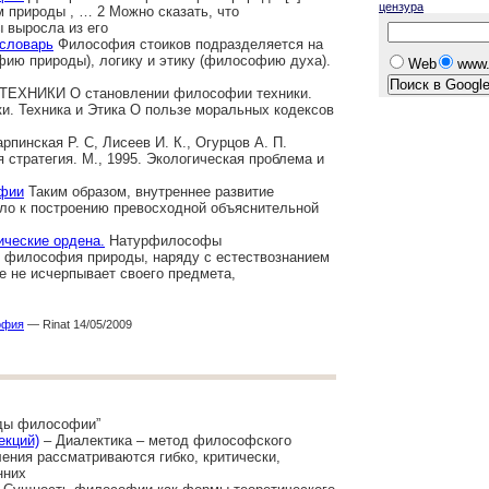
цензура
м природы , … 2 Можно сказать, что
 выросла из его
словарь
Философия стоиков подразделяется на
фию природы), логику и этику (философию духа).
Web
www.
ЕХНИКИ О становлении философии техники.
ки. Техника и Этика О пользе моральных кодексов
рпинская Р. С, Лисеев И. К., Огурцов А. П.
стратегия. М., 1995. Экологическая проблема и
офии
Таким образом, внутреннее развитие
ло к построению превосходной объяснительной
ические ордена.
Натурфилософы
философия природы, наряду с естествознанием
де не исчерпывает своего предмета,
офия
— Rinat 14/05/2009
оды философии”
екций)
– Диалектика – метод философского
ения рассматриваются гибко, критически,
нних