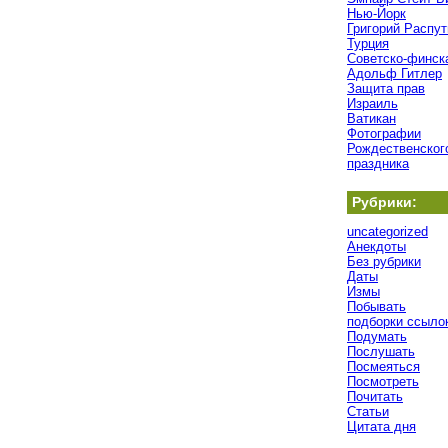
Нью-Йорк
Григорий Распут
Турция
Советско-финск
Адольф Гитлер
Защита прав
Израиль
Ватикан
Фотографии
Рождественског
праздника
Рубрики:
uncategorized
Анекдоты
Без рубрики
Даты
Измы
Побывать
подборки ссыло
Подумать
Послушать
Посмеяться
Посмотреть
Почитать
Статьи
Цитата дня