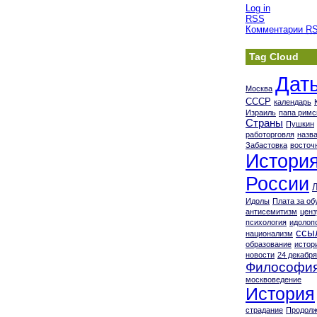
Log in
RSS
Комментарии
R
Tag Cloud
Дат
Москва
СССР
календарь
Израиль
папа римс
Страны
Пушкин
работорговля
назв
Забастовка
восточ
Истори
России
Идолы
Плата за об
антисемитизм
ценз
психология
идолоп
ссы
национализм
образование
истор
новости
24 декабря
Философи
москвоведение
История
страдание
Продолж