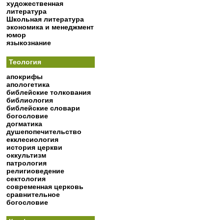
художественная
литература
Школьная литература
экономика и менеджмент
юмор
языкознание
Теология
апокрифы
апологетика
библейские толкования
библиология
библейские словари
богословие
догматика
душепопечительство
екклесиология
история церкви
оккультизм
патрология
религиоведение
сектология
современная церковь
сравнительное
богословие