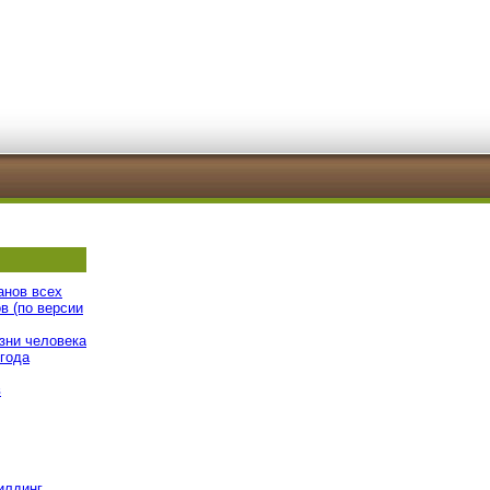
анов всех
в (по версии
зни человека
 года
в
илдинг