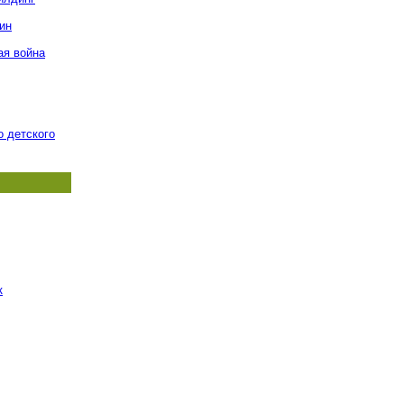
ин
ая война
о детского
к