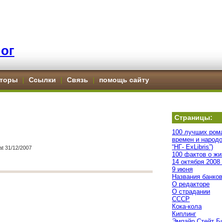
ог
торы
|
Ссылки
|
Связь
|
помощь сайту
Страницы:
100 лучших ром
времен и народо
“НГ- ExLibris”)
t 31/12/2007
100 фактов о жи
14 октября 2008
9 июня
Названия банко
О редакторе
О страдании
СССР
Кока-кола
Киплинг
Эмпайр Стейт Б