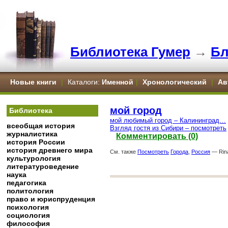
Библиотека Гумер
→
Бл
Новые книги
|
Каталоги:
Именной
|
Хронологический
|
Ав
мой город
Библиотека
мой любимый город – Калининград…
всеобщая история
Взгляд гостя из Сибири – посмотреть
журналистика
Комментировать (0)
история России
история древнего мира
См. также
Посмотреть
Города
,
Россия
— Rina
культурология
литературоведение
наука
педагогика
политология
право и юриспруденция
психология
социология
философия