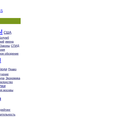
SS
ы
США
Колумб
кий
имена
Законы
СПИД
ания
ное обозрение
я
Люди
Право
учение
ура
Экономика
оклонство
лки
ия москвы
я
рейтинг
ительность