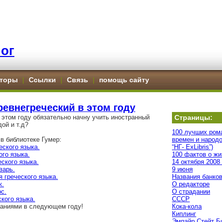
ог
торы
|
Ссылки
|
Связь
|
помощь сайту
ревнегреческий в этом году
 этом году обязательно начну учить иностранный
Страницы:
дой и т.д?
100 лучших ром
в библиотеке Гумер:
времен и народо
еского языка.
“НГ- ExLibris”)
ого языка.
100 фактов о жи
ского языка.
14 октября 2008
варь.
9 июня
 греческого языка.
Названия банко
к.
О редакторе
с.
О страдании
кого языка.
СССР
аниями в следующем году!
Кока-кола
Киплинг
Эмпайр Стейт Б