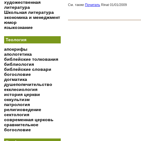
художественная
См. также
Почитать
Rinat 01/01/2009
литература
Школьная литература
экономика и менеджмент
юмор
языкознание
Теология
апокрифы
апологетика
библейские толкования
библиология
библейские словари
богословие
догматика
душепопечительство
екклесиология
история церкви
оккультизм
патрология
религиоведение
сектология
современная церковь
сравнительное
богословие