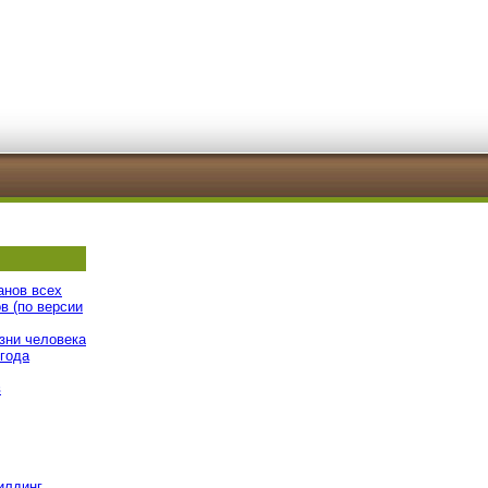
анов всех
в (по версии
зни человека
 года
в
илдинг