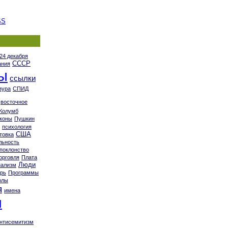
SS
24 декабря
СССР
ания
ы
ссылки
зура
СПИД
восточное
Колумб
коны
Пушкин
психология
США
товка
льность
поклонство
орговля
Плата
Люди
нализм
арь
Программы
олы
я
имена
я
нтисемитизм