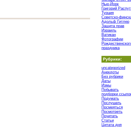
Нью-Йорк
Григорий Распут
Турция
Советско-финск
Адольф Гитлер
Защита прав
Израиль
Ватикан
Фотографии
Рождественског
праздника
Рубрики:
uncategorized
Анекдоты
Без рубрики
Даты
Измы
Побывать
подборки ссыло
Подумать
Послушать
Посмеяться
Посмотреть
Почитать
Статьи
Цитата дня