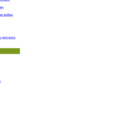
ин
ая война
о детского
к