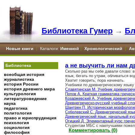
Библиотека Гумер
→
Бл
Новые книги
|
Каталоги:
Именной
|
Хронологический
|
Ав
а не выучить ли нам д
Библиотека
Сколько раз мы себе давали слово: в
всеобщая история
язык, бегать по утрам, обливаться во
журналистика
Хватит говорить, пора начинать.
история России
Учебники по древнегреческому языку 
история древнего мира
Славятинская М. Учебник древнегреч
культурология
Попов А. Краткая грамматика греческ
литературоведение
Козаржевский А. Учебник древнегрече
Древнегреческо-русский учебный сло
наука
Шантрен П. Историческая морфология
педагогика
Соболевский С. Древнегреческий язы
политология
Древнегреческий язык: начальный кур
право и юриспруденция
Огицкий Д. Элементарный курс гречес
психология
Студентам МБС с наилучшими пожел
социология
Комментировать (0)
философия