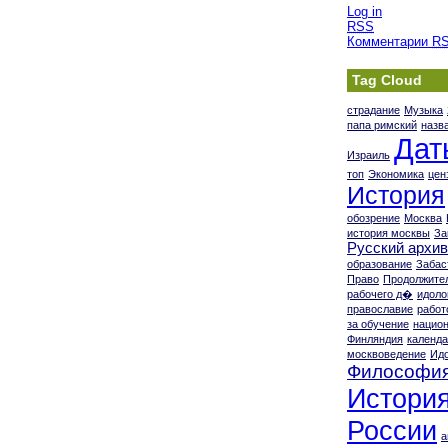
Log in
RSS
Комментарии
R
Tag Cloud
страдание
Музыка
папа римский
назв
Дат
Израиль
топ
Экономика
цен
История
обозрение
Москва
история москвы
За
Русский архив
образование
Забас
Право
Продолжите
рабочего д�
идоло
православие
работ
за обучение
нацио
Финляндия
календ
москвоведение
Ид
Философи
Истори
России
а