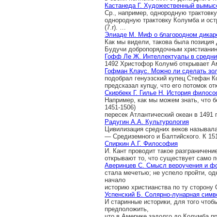
Кастанеда Г. Художественный вымыс
Ср., например, однородную трактовку 
однородную трактовку Колумба и остр
(7.r). …
Элиаде М. Миф о благородном дикар
Как мы видели, такова была позиция
Будучи добропорядочным христианин
Гофф Ле Ж. Интеллектуалы в средни
1492 Христофор Колумб открывает А
Гофман Клаус. Можно ли сделать зо
подобрал генуэзский купец Стефан 
предсказал купцу, что его потомок от
Скирбекк Г. Гилье Н. История филос
Например, как мы можем знать, что б
1451-1506)
пересек Атлантический океан в 1491 г
Радугин А.А. Культурология
Цивилизация средних веков называла
— Средиземного и Балтийского. К 15
Спиркин А.Г. Философия
И. Кант проводит такое разграничени
открывают то, что существует само 
Аверинцев С. Cмысл вероучения и ф
стала мечетью; не успело пройти, од
начало
историю христианства по ту сторону
Успенский Б. Солярно-лунарная симв
И старинные историки, для того что
предположить,
что в Америке задолго до Колумба п