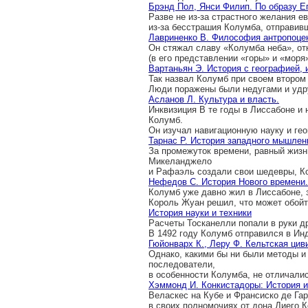
Брэнд Пол, Янси Филип. По образу Е
Разве не из-за страстного желания е
из-за бесстрашия Колумба, отправив
Лавриненко В. Философия антропоце
Он стяжал славу «Колумба неба», от
(в его представлении «горы» и «моря
Вартаньян Э. История с географией,
Так назвал Колумб при своем втором
Люди поражены были недугами и удр
Асланов Л. Культура и власть.
Инквизиция В те годы в Лиссабоне и
Колумб.
Он изучал навигационную науку и ге
Тарнас Р. История западного мышлен
За промежуток времени, равный жизн
Микеланджело
и Рафаэль создали свои шедевры, К
Нефедов С. История Нового времени
Колумб уже давно жил в Лиссабоне, 
Король Жуан решил, что может обойти
История науки и техники
Расчеты Тосканелли попали в руки д
В 1492 году Колумб отправился в Ин
Гюйонварх К., Леру Ф. Кельтская цив
Однако, какими бы ни были методы и 
последователи,
в особенности Колумба, не отличали
Хэммонд И. Конкистадоры: История и
Веласкес на Кубе и Франсиско де Га
в своих полномочиях от дона Диего 