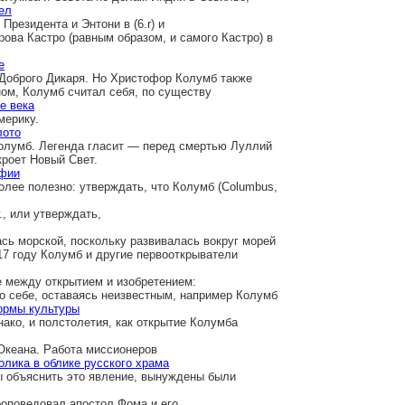
ел
Президента и Энтони в (6.r) и
ова Кастро (равным образом, и самого Кастро) в
е
 Доброго Дикаря. Но Христофор Колумб также
ом, Колумб считал себя, по существу
е века
мерику.
лото
Колумб. Легенда гласит — перед смертью Луллий
кроет Новый Свет.
офии
олее полезно: утверждать, что Колумб (Columbus,
., или утверждать,
сь морской, поскольку развивалась вокруг морей
17 году Колумб и другие первооткрыватели
е между открытием и изобретением:
по себе, оставаясь неизвестным, например Колумб
ормы культуры
нако, и полстолетия, как открытие Колумба
 Океана. Работа миссионеров
олика в облике русского храма
бы объяснить это явление, вынуждены были
роповедовал апостол Фома и его