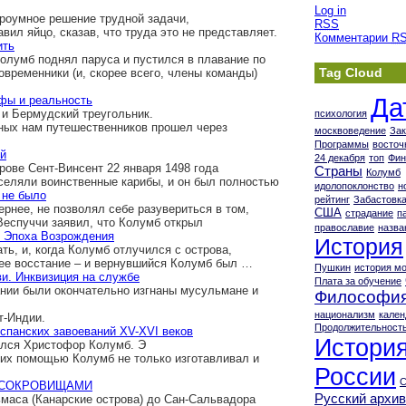
Log in
троумное решение трудной задачи,
RSS
вил яйцо, сказав, что труда это не представляет.
Комментарии
R
ить
умб поднял паруса и пустился в плавание по
Tag Cloud
овременники (и, скорее всего, члены команды)
Да
фы и реальность
и Бермудский треугольник.
психология
ных нам путешественников прошел через
москвоведение
За
Программы
восточ
ий
24 декабря
топ
Фин
ове Сент-Винсент 22 января 1498 года
Страны
Колумб
аселяли воинственные карибы, и он был полностью
идолопоклонство
н
 не было
рейтинг
Забастовк
ернее, не позволял себе разувериться в том,
США
страдание
п
еспуччи заявил, что Колумб открыл
православие
назва
. Эпоха Возрождения
История
ь, и, когда Колумб отлучился с острова,
ее восстание – и вернувшийся Колумб был …
Пушкин
история м
ви. Инквизиция на службе
Плата за обучение
спании были окончательно изгнаны мусульмане и
Философи
национализм
кален
т-Индии.
Продолжительность
спанских завоеваний XV-XVI веков
Истори
ился Христофор Колумб. Э
 их помощью Колумб не только изготавливал и
России
ЗА СОКРОВИЩАМИ
Русский архив
ьмаса (Канарские острова) до Сан-Сальвадора