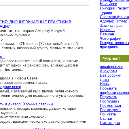
Нью-Йорк
Григорий Распут
Турция
Советско-финск
Адольф Гитлер
ССИЯ: ДИСЦИПЛИНАРНЫЕ ПРАКТИКИ В
Защита прав
АЦИИ.
Израиль
сию так, как открыл Америку Колумб,
Ватикан
Америку пуритане
Фотографии
о
Рождественског
онками, – О’Бразиль (“Счастливый остров”),
праздника
и Колумб, назвавший группу Малых Антильских
ить
Рубрики:
еди простирается новый континент, и потому
ит от одной из райских рек, вливающихся в
uncategorized
ры Чистилища.
Анекдоты
Без рубрики
адился в Новом Свете,
Даты
 территории земного шара.
Измы
редние века)
Побывать
мелый, излагаемый им с пылом религиозного
подборки ссыло
 пленительное для возвышенного ума королевы
Подумать
Послушать
ть и дьявол. Хроника старины
Посмеяться
леньких тлеющих кореньях, дымом которых
Посмотреть
и мужчины.
Почитать
емых туземцами «табакко»,
Статьи
 ноздрю, вдыхали несколько раз испускаемый ими
Цитата дня