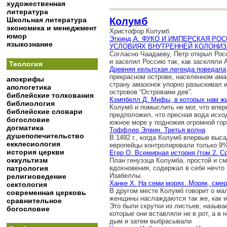
художественная
литература
Школьная литература
Колумб
экономика и менеджмент
Христофор Колумб
юмор
Эткинд А. ФУКО И ИМПЕРСКАЯ РО
языкознание
УСЛОВИЯХ ВНУТРЕННЕЙ КОЛОНИЗ
Согласно Чаадаеву, Петр открыл Рос
и заселил Россию так, как заселяли 
Теология
Древняя кельтская легенда поведала
прекрасном острове, населенном амаз
апокрифы
страну амазонок упорно разыскивал 
апологетика
островов “Островами дев”.
библейские толкования
Кэмпбелл Д. Мифы, в которых нам ж
библиология
Колумб и помыслить не мог, что впер
библейские словари
предположил, что пресная вода исход
богословие
южное море у подножия огромной го
догматика
Тоффлер Элвин. Третья волна
душепопечительство
В 1492 г., когда Колумб впервые выс
екклесиология
европейцы контролировали только 9%
история церкви
Егер О. Всемирная история (том 2. С
оккультизм
План генуэзца Колумба, простой и с
патрология
вдохновения, содержал в себе нечто
Изабеллы.
религиоведение
Ханке Х. На семи морях. Моряк, смер
сектология
В другом месте Колумб говорит о ма
современная церковь
женщины наслаждаются так же, как 
сравнительное
Это были скрутки из листьев, называ
богословие
которые они вставляли не в рот, а в
дым и затем выбрасывали