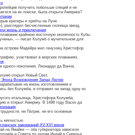
го
вропейцев получить побольше специй и не
шегося на их поиски, была открыта Америка?
нтризм
крыв кратеры и хребты на Луне
»), разглядел бесчисленные скопища звезд,
 или жизнь и приключения
 плавании крайнюю восточную оконечность Кубы .
учены», — писал Колумб о мучительном для
 на острове Мадейра жил генуэзец Христофор
ографию, участвовал в морских плаваниях,
ия
и одного поколения, Леонардо да Винчи,
олумб открыл Новый Свет,
. Эпоха Возрождения Запад Лютер
зарабатывая на жизнь изготовлением и
сь без Колумба, и отправил на запад одну из
ругого итальянца, Христофора Колумба,
дию и открыл Америку. В 1498 году Васко да
илизация
трудности, ни Патрик, ни его основные
сь мягкостью.
спанских завоеваний XV-XVI веков
рай на Ямайке — оба губернатора зависели
Колумба и Совета по делам Индий в Севилье,