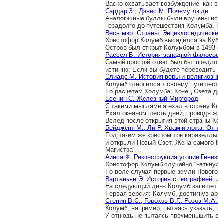
Васко охватывает возбуждение, как 
Сардар З., Дэвис М. Почему люди
Аналогичные буллы были вручены и
незадолго до путешествия Колумба. 
Весь мир. Страны. Энциклопедическ
Христофор Колумб высадился на Кубе
Остров был открыт Колумбом в 1493 
Рассел Б. История западной филосо
Самый простой ответ был бы: предло
истинно; Если вы будете переводить 
Элиаде М. История веры и религиозн
Колумб относился к своему путешеств
По расчетам Колумба, Конец Света до
Есенин С. Железный Миргород
С такими мыслями я ехал в страну К
Ехал океаном шесть дней, проводя ж
Вслед после открытия этой страны 
Бейджент М., Ли Р. Храм и ложа. От
Под таким же крестом три каравелл
и открыли Новый Свет. Жена самого
Магистра …
Аинса Ф. Реконструкция утопии Генез
Христофор Колумб случайно “наткнулс
По воле случая первые земли Новог
Вартаньян Э. История с географией,
На следующий день Колумб запишет в
Первая версия: Колумб, достигнув 
Степин В.С., Горохов В.Г., Розов М.
Колумб, например, пытаясь указать, 
И отнюдь не пытаясь преуменьшить в