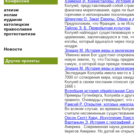
Конфессии
Хэммонд И. Конкистадоры: История и
Колумб, представлявший собой стра
атеизм
фанатика мореплавания, едва ли бы
ислам
горячими и непокорными поселенцам
Шпенглер О. Закат Европы. Образ и 
иудаизм
Предположим, что Франция, а не Ис
католицизм
Тайлор Э. Б. Первобытная культура
православие
Колумб наблюдал существовавшую на
протестантизм
церемонию, заключавшуюся в том, чт
когобы, который вдыхался через поср
ноздри
Новости
Элиаде М. История веры и религиозн
“Именно меня Бог удостоил откровени
новую землю, ту, что Господь предве
Другие проекты
самую, о которой еще прежде помина
Элиаде М. История веры и религиозн
Экспедиция Колумба имела место в 14
7000 от сотворения мира, когда ожид
Колумб в своем послании относил гр
1666 г.
Всеобщая история обработанная Сат
Примеры Гутенберга, Колумба и друг
правило. Очевидцы утверждают, что
Рамсей Р. Открытия, которых никогда
Во всяком случае, во времена Колум
считали несомненным существование 
Орсон Скотт Кард. Искупление Хрис
Вартаньян Э. История с географией,
Америка . Современная наука доказа
берегов Америки. Но датой ее открыти