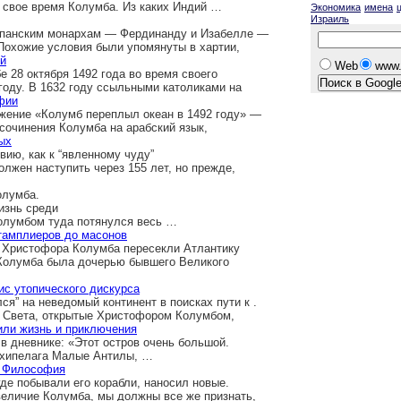
в свое время Колумба. Из каких Индий …
Экономика
имена
Израиль
спанским монархам — Фердинанду и Изабелле —
Похожие условия были упомянуты в хартии,
ий
Web
www.
 28 октября 1492 года во время своего
году. В 1632 году ссыльными католиками на
фии
жение «Колумб переплыл океан в 1492 году» —
сочинения Колумба на арабский язык,
ых
ию, как к “явленному чуду”
лжен наступить через 155 лет, но прежде,
олумба.
изнь среди
Колумбом туда потянулся весь …
 тамплиеров до масонов
ы Христофора Колумба пересекли Атлантику
 Колумба была дочерью бывшего Великого
ис утопического дискурса
я” на неведомый континент в поисках пути к .
о Света, открытые Христофором Колумбом,
 или жизнь и приключения
 дневнике: «Этот остров очень большой.
архипелага Малые Антилы, …
А. Философия
где побывали его корабли, наносил новые.
еличие Колумба, мы должны все же признать,