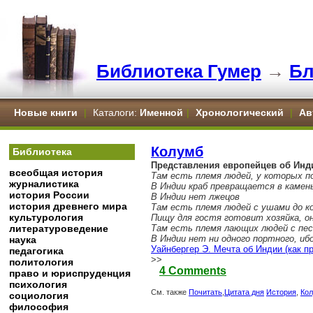
Библиотека Гумер
→
Бл
Новые книги
|
Каталоги:
Именной
|
Хронологический
|
Ав
Колумб
Библиотека
Представления европейцев об Инди
всеобщая история
Там есть племя людей, у которых по
журналистика
В Индии краб превращается в камень
история России
В Индии нет лжецов
история древнего мира
Там есть племя людей с ушами до к
культурология
Пищу для гостя готовит хозяйка, о
литературоведение
Там есть племя лающих людей с пес
В Индии нет ни одного портного, и
наука
Уайнбергер Э. Мечта об Индии (как 
педагогика
>>
политология
4 Comments
право и юриспруденция
психология
См. также
Почитать
,
Цитата дня
История
,
Ко
социология
философия