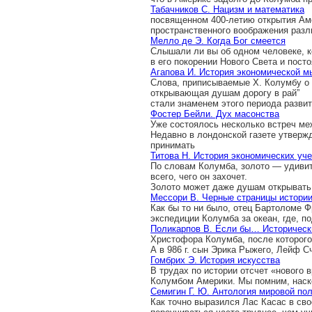
Табачников С. Нацизм и математика
посвященном 400-летию открытия Ам
пространственного воображения разл
Мелло де Э. Когда Бог смеется
Слышали ли вы об одном человеке, 
в его покорении Нового Света и пост
Агапова И. История экономическ
Слова, приписываемые Х. Колумбу о 
открывающая душам дорогу в рай”
стали знаменем этого периода разви
Фостер Бейли. Дух масонства
Уже состоялось несколько встреч м
Недавно в лондонской газете утвержд
принимать
Титова Н. История экономических уче
По словам Колумба, золото — удивит
всего, чего он захочет.
Золото может даже душам открывать 
Мессори В. Черные страницы истори
Как бы то ни было, отец Бартоломе Ф
экспедиции Колумба за океан, где, п
Поликарпов В. Если бы… Историческ
Христофора Колумба, после которог
А в 986 г. сын Эрика Рыжего, Лейф 
Гомбрих Э. История искусства
В трудах по истории отсчет «нового 
Колумбом Америки. Мы помним, наск
Семигин Г. Ю. Антология мировой по
Как точно выразился Лас Касас в св