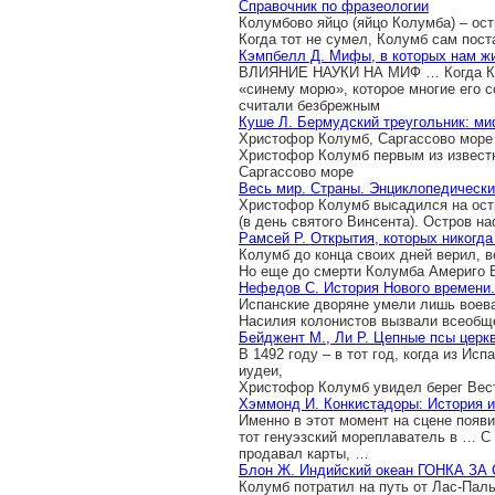
Справочник по фразеологии
Колумбово яйцо (яйцо Колумба) – ос
Когда тот не сумел, Колумб сам поста
Кэмпбелл Д. Мифы, в которых нам ж
ВЛИЯНИЕ НАУКИ НА МИФ … Когда Кол
«синему морю», которое многие его с
считали безбрежным
Куше Л. Бермудский треугольник: ми
Христофор Колумб, Саргассово море 
Христофор Колумб первым из извест
Саргассово море
Весь мир. Страны. Энциклопедическ
Христофор Колумб высадился на остр
(в день святого Винсента). Остров н
Рамсей Р. Открытия, которых никогда
Колумб до конца своих дней верил, в
Но еще до смерти Колумба Америго В
Нефедов С. История Нового времени
Испанские дворяне умели лишь воеват
Насилия колонистов вызвали всеобщ
Бейджент М., Ли Р. Цепные псы церк
В 1492 году – в тот год, когда из И
иудеи,
Христофор Колумб увидел берег Вес
Хэммонд И. Конкистадоры: История и
Именно в этот момент на сцене появ
тот генуэзский мореплаватель в … С
продавал карты, …
Блон Ж. Индийский океан ГОНКА 
Колумб потратил на путь от Лас-Пал