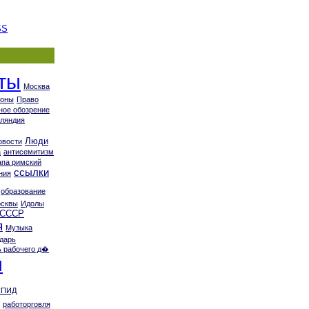
SS
ты
Москва
коны
Право
ное обозрение
ляндия
Люди
овости
а
антисемитизм
апа римский
ссылки
ния
образование
осквы
Идолы
СССР
я
Музыка
дарь
 рабочего д�
я
СПИД
работорговля