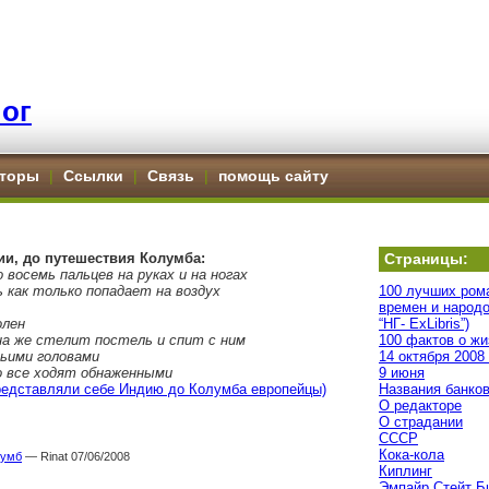
ог
торы
|
Ссылки
|
Связь
|
помощь сайту
и, до путешествия Колумба:
Страницы:
 восемь пальцев на руках и на ногах
 как только попадает на воздух
100 лучших ром
времен и народо
олен
“НГ- ExLibris”)
на же стелит постель и спит с ним
100 фактов о жи
ьими головами
14 октября 2008
бо все ходят обнаженными
9 июня
представляли себе Индию до Колумба европейцы)
Названия банко
О редакторе
О страдании
СССР
Кока-кола
лумб
— Rinat 07/06/2008
Киплинг
Эмпайр Стейт Б