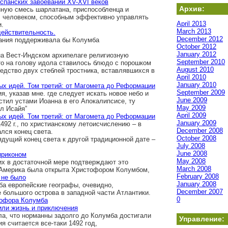
спанских завоеваний XV-XVI веков
Архив:
нную смесь шарлатана, приспособленца и
л человеком, способным эффективно управлять
April 2013
и.
March 2013
действительность.
December 2012
пания поддерживала бы Колумба
October 2012
January 2012
 Вест-Индском архипелаге религиозную
September 2010
о на голову идола ставилось блюдо с порошком
August 2010
едство двух стеблей тростника, вставлявшихся в
April 2010
January 2010
ых идей. Том третий: от Магомета до Реформации
September 2009
я, указав мне. где следует искать новое небо и
June 2009
стил устами Иоанна в его Апокалипсисе, ту
May 2009
л Исайя”
April 2009
ых идей. Том третий: от Магомета до Реформации
January 2009
92 г., по христианскому летоисчислению – в
December 2008
ался конец света.
October 2008
ядущий конец света к другой традиционной дате –
July 2008
June 2008
ириконом
May 2008
их в достаточной мере подтверждают это
March 2008
 Америка была открыта Христофором Колумбом,
February 2008
 не было
January 2008
ба европейские географы, очевидно,
December 2007
большого острова в западной части Атлантики.
0
тофора Колумба
 или жизнь и приключения
ла, что норманны задолго до Колумба достигали
Управление:
я считается все-таки 1492 год,