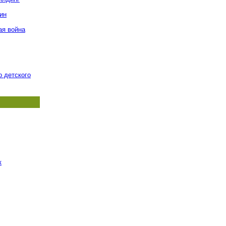
ин
ая война
о детского
к