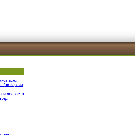
анов всех
в (по версии
зни человека
 года
в
илдинг