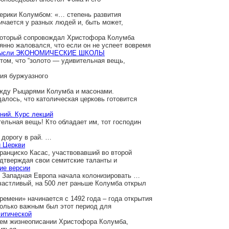
ерики Колумбом: «… степень развития
ичается у разных людей и, быть может,
который сопровождал Христофора Колумба
оянно жаловался, что если он не успеет вовремя
ой мысли ЭКОНОМИЧЕСКИЕ ШКОЛЫ
том, что “золото — удивительная вещь,
тия буржуазного
ежду Рыцарями Колумба и масонами.
алось, что католическая церковь готовится
ний. Курс лекций
ельная вещь! Кто обладает им, тот господин
дорогу в рай. …
и Церкви
ранциско Касас, участвовавший во второй
одтверждая свои семитские таланты и
ие версии
о Западная Европа начала колонизировать …
Счастливый, на 500 лет раньше Колумба открыл
времени» начинается с 1492 года – года открытия
олько важным был этот период для
литической
оем жизнеописании Христофора Колумба,