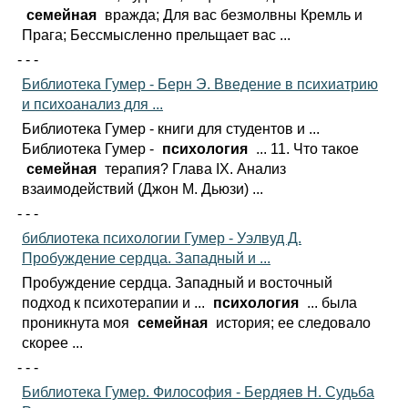
семейная
вражда; Для вас безмолвны Кремль и
Прага; Бессмысленно прельщает вас ...
- - -
Библиотека Гумер - Берн Э. Введение в психиатрию
и психоанализ для ...
Библиотека Гумер - книги для студентов и ...
Библиотека Гумер -
психология
... 11. Что такое
семейная
терапия? Глава IX. Анализ
взаимодействий (Джон М. Дьюзи) ...
- - -
библиотека психологии Гумер - Уэлвуд Д.
Пробуждение сердца. Западный и ...
Пробуждение сердца. Западный и восточный
подход к психотерапии и ...
психология
... была
проникнута моя
семейная
история; ее следовало
скорее ...
- - -
Библиотека Гумер. Философия - Бердяев Н. Судьба