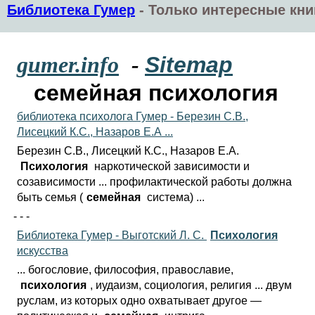
Библиотека Гумер
-
Только интересные кни
gumer.info
-
Sitemap
семейная психология
библиотека психолога Гумер - Березин С.В.,
Лисецкий К.С., Назаров Е.А ...
Березин С.В., Лисецкий К.С., Назаров Е.А.
Психология
наркотической зависимости и
созависимости ... профилактической работы должна
быть семья (
семейная
система) ...
- - -
Библиотека Гумер - Выготский Л. С.
Психология
искусства
... богословие, философия, православие,
психология
, иудаизм, социология, религия ... двум
руслам, из которых одно охватывает другое —