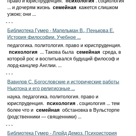
право и юриспруденция.
психология
. социология
... и дочерям жизнь
семейная
кажется слишком
узкою; они ...
- - -
Библиотека Гумер - Мапельман В., Пенькова Е.
История философии. Учебное ...
педагогика. политология. право и юриспруденция.
психология
... Такова была
семейная
среда, в
которой рос и воспитывался будущий философ и
лорд-канцлер Англии. ...
- - -
Вавилов С. Богословские и исторические работы
Ньютона и его религиозные ...
наука. педагогика. политология. право и
юриспруденция.
психология
. социология ... тем
более что и
семейная
обстановка в Вульсторпе
(родственники — священники) ...
- - -
Библиотека Гумер - Ллойд Демоз. Психоистория