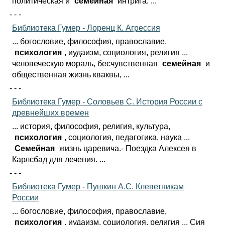
политическая и
семейная
интрига. ...
- - -
Библиотека Гумер - Лоренц К. Агрессия
... богословие, философия, православие,
психология
, иудаизм, социология, религия ...
человеческую мораль, бесчувственная
семейная
и
общественная жизнь кваквы, ...
- - -
Библиотека Гумер - Соловьев С. История России с
древнейших времен
... история, философия, религия, культура,
психология
, социология, педагогика, наука ...
Семейная
жизнь царевича.- Поездка Алексея в
Карлсбад для лечения. ...
- - -
Библиотека Гумер - Пушкин А.С. Клеветникам
России
... богословие, философия, православие,
психология
, иудаизм, социология, религия ... Сия