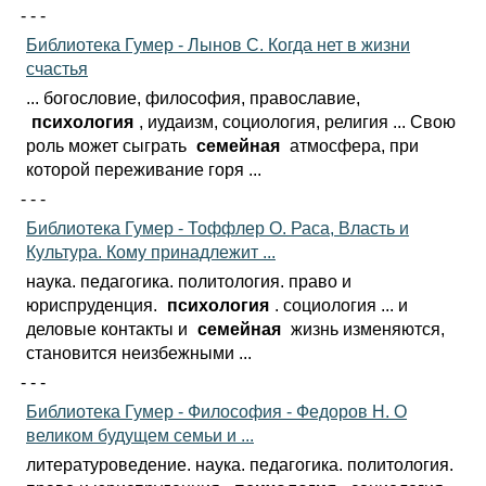
- - -
Библиотека Гумер - Лынов С. Когда нет в жизни
счастья
... богословие, философия, православие,
психология
, иудаизм, социология, религия ... Свою
роль может сыграть
семейная
атмосфера, при
которой переживание горя ...
- - -
Библиотека Гумер - Тоффлер О. Раса, Власть и
Культура. Кому принадлежит ...
наука. педагогика. политология. право и
юриспруденция.
психология
. социология ... и
деловые контакты и
семейная
жизнь изменяются,
становится неизбежными ...
- - -
Библиотека Гумер - Философия - Федоров Н. О
великом будущем семьи и ...
литературоведение. наука. педагогика. политология.