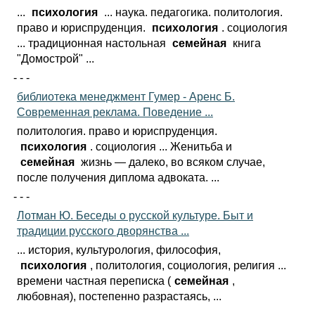
...
психология
... наука. педагогика. политология.
право и юриспруденция.
психология
. социология
... традиционная настольная
семейная
книга
"Домострой" ...
- - -
библиотека менеджмент Гумер - Аренс Б.
Современная реклама. Поведение ...
политология. право и юриспруденция.
психология
. социология ... Женитьба и
семейная
жизнь — далеко, во всяком случае,
после получения диплома адвоката. ...
- - -
Лотман Ю. Беседы о русской культуре. Быт и
традиции русского дворянства ...
... история, культурология, философия,
психология
, политология, социология, религия ...
времени частная переписка (
семейная
,
любовная), постепенно разрастаясь, ...