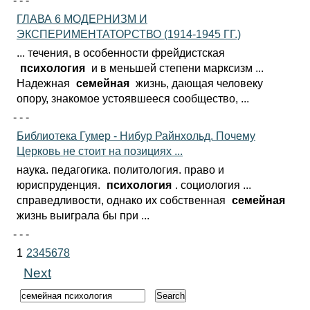
- - -
ГЛАВА 6 МОДЕРНИЗМ И
ЭКСПЕРИМЕНТАТОРСТВО (1914-1945 ГГ.)
... течения, в особенности фрейдистская
психология
и в меньшей степени марксизм ...
Надежная
семейная
жизнь, дающая человеку
опору, знакомое устоявшееся сообщество, ...
- - -
Библиотека Гумер - Нибур Райнхольд. Почему
Церковь не стоит на позициях ...
наука. педагогика. политология. право и
юриспруденция.
психология
. социология ...
справедливости, однако их собственная
семейная
жизнь выиграла бы при ...
- - -
1
2
3
4
5
6
7
8
Next