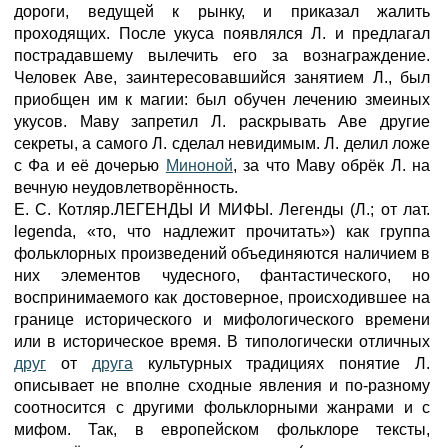
дороги, ведущей к рынку, и приказал жалить
проходящих. После укуса появлялся Л. и предлагал
пострадавшему вылечить его за вознаграждение.
Человек Аве, заинтересовавшийся занятием Л., был
приобщен им к магии: был обучен лечению змеиных
укусов. Маву запретил Л. раскрывать Аве другие
секреты, а самого Л. сделал невидимым. Л. делил ложе
с Фа и её дочерью
Миноной
, за что Маву обрёк Л. на
вечную неудовлетворённость.
Е. С. Котляр.ЛЕГЕНДЫ И МИФЫ. Легенды (Л.; от лат.
legenda, «то, что надлежит прочитать») как группа
фольклорных произведений объединяются наличием в
них элементов чудесного, фантастического, но
воспринимаемого как достоверное, происходившее на
границе исторического и мифологического времени
или в историческое время. В типологически отличных
друг
от
друга
культурных традициях понятие Л.
описывает не вполне сходные явления и по-разному
соотносится с другими фольклорными жанрами и с
мифом. Так, в европейском фольклоре тексты,