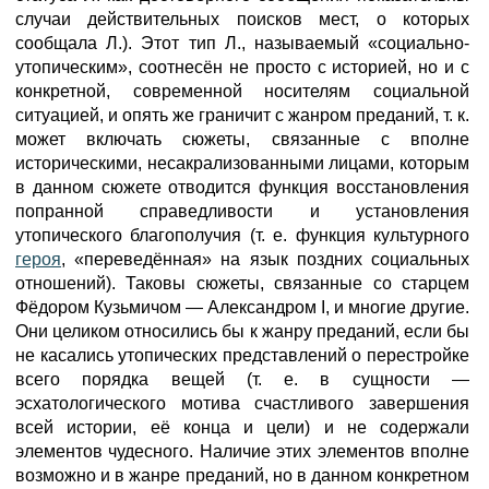
случаи действительных поисков мест, о которых
сообщала Л.). Этот тип Л., называемый «социально-
утопическим», соотнесён не просто с историей, но и с
конкретной, современной носителям социальной
ситуацией, и опять же граничит с жанром преданий, т. к.
может включать сюжеты, связанные с вполне
историческими, несакрализованными лицами, которым
в данном сюжете отводится функция восстановления
попранной справедливости и установления
утопического благополучия (т. е. функция культурного
героя
, «переведённая» на язык поздних социальных
отношений). Таковы сюжеты, связанные со старцем
Фёдором Кузьмичом — Александром I, и многие другие.
Они целиком относились бы к жанру преданий, если бы
не касались утопических представлений о перестройке
всего порядка вещей (т. е. в сущности —
эсхатологического мотива счастливого завершения
всей истории, её конца и цели) и не содержали
элементов чудесного. Наличие этих элементов вполне
возможно и в жанре преданий, но в данном конкретном