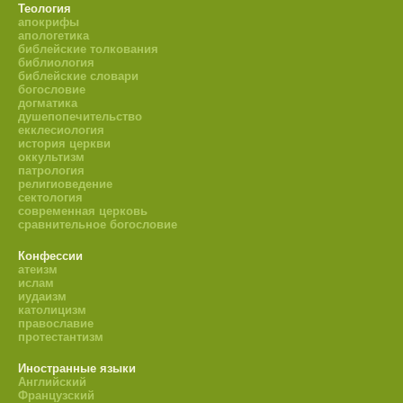
Теология
апокрифы
апологетика
библейские толкования
библиология
библейские словари
богословие
догматика
душепопечительство
екклесиология
история церкви
оккультизм
патрология
религиоведение
сектология
современная церковь
сравнительное богословие
Конфессии
атеизм
ислам
иудаизм
католицизм
православие
протестантизм
Иностранные языки
Английский
Французский