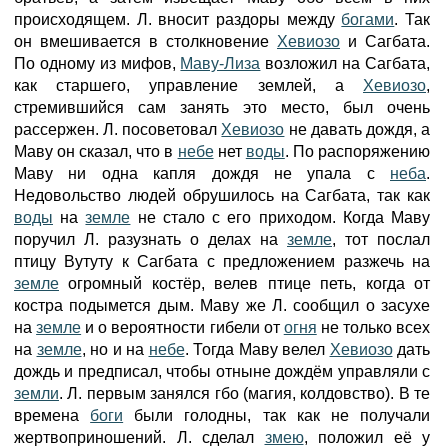
происходящем. Л. вносит раздоры между
богами
. Так
он вмешивается в столкновение
Хевиозо
и Сагбата.
По одному из мифов,
Маву-Лиза
возложил на Сагбата,
как старшего, управление землей, а
Хевиозо
,
стремившийся сам занять это место, был очень
рассержен. Л. посоветовал
Хевиозо
не давать дождя, а
Маву он сказал, что в
небе
нет
воды
. По распоряжению
Маву ни одна капля дождя не упала с
неба
.
Недовольство людей обрушилось на Сагбата, так как
воды
на
земле
не стало с его приходом. Когда Маву
поручил Л. разузнать о делах на
земле
, тот послал
птицу Вутуту к Сагбата с предложением разжечь на
земле
огромный костёр, велев птице петь, когда от
костра подымется дым. Маву же Л. сообщил о засухе
на
земле
и о вероятности гибели от
огня
не только всех
на
земле
, но и на
небе
. Тогда Маву велел
Хевиозо
дать
дождь и предписал, чтобы отныне дождём управляли с
земли
. Л. первым занялся гбо (магия, колдовство). В те
времена
боги
были голодны, так как не получали
жертвоприношений. Л. сделал
змею
, положил её у