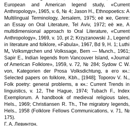
European and American legend study, «Current
Anthropology», 1965, v. 6, № 4; Jason H., Ethnopoetics: A
Multilingual Terminology, Jersalem, 1975; её же, Genre:
an Essay on Oral Literature, Tel Aviv, 1972; её же, A
multidimensional approach to Oral Literature, «Current
Anthropology», 1969, v. 10, pt 2; Krzyzanowski J., Legend
in literature and folklore, «Fabula», 1967, Bd 9, H. 1; Luthi
M„ Volksmдrchen und Volkssage, Bern — Mьnch., 1961;
Sapir E., Indian legends from Vancouver Island, «Journal
of American Folklore», 1959, v. 72, № 284; Sydow С W.
von, Kategorien der Prosa Volksdichtung, в его кн.:
Selected papers on folklore, Kbh., [1948]; Toporov V. N.,
Folk poetry: general problems, в кн.: Current Trends in
linguistics, v. 12, The Hague, 1974; Tubасh F., Index
Exemplorum. A handbook of medieval religious tales,
Hels., 1969; Christiansen R. Th., The migratory legends,
Hels., 1958 (Folklore Fellows Communications, v. 71, №
175).
Г. А. Левинтон.