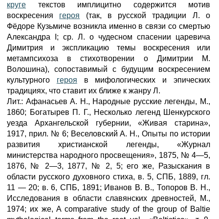
круге
текстов имплицитно содержится мотив
воскресения
героя
(так, в русской традиции Л. о
Фёдоре Кузьмиче возникла именно в связи со смертью
Александра I; ср. Л. о чудесном спасении царевича
Димитрия и экспликацию темы воскресения или
метампсихоза в стихотворении о Димитрии М.
Волошина), сопоставимый с будущим воскресением
культурного
героя
в мифологических и эпических
традициях, что ставит их ближе к жанру Л.
Лит.: Афанасьев А. Н., Народные русские легенды, М.,
1860; Богатырев П. Г., Несколько легенд Шенкурского
уезда Архангельской губернии, «Живая старина»,
1917, прил. № 6; Веселовский А. Н., Опыты по истории
развития христианской легенды, «Журнал
министерства народного просвещения», 1875, № 4—5,
1876, № 2—3, 1877, № 2, 5; его же, Разыскания в
области русского духовного стиха, в. 5, СПБ, 1889, гл.
11 — 20; в. 6, СПБ, 1891; Иванов В. В., Топоров В. Н.,
Исследования в области славянских древностей, М.,
1974; их жe, A comparative study of the group of Baltie