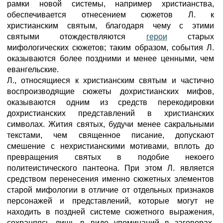
рамки новой системы, например христианства,
обеспечивается отнесением сюжетов Л. к
христианским святым, благодаря чему с этими
святыми отождествляются
герои
старых
мифологических сюжетов; таким образом, события Л.
оказываются более поздними и менее ценными, чем
евангельские.
Л., относящиеся к христианским святым и частично
воспроизводящие сюжеты дохристианских мифов,
оказываются одним из средств перекодировки
дохристианских представлений в христианских
символах. Жития святых, будучи менее сакральными
текстами, чем священное писание, допускают
смешение с нехристианскими мотивами, вплоть до
превращения святых в подобие некоего
политеистического пантеона. При этом Л. является
средством перенесения именно сюжетных элементов
старой мифологии в отличие от отдельных признаков
персонажей и представлений, которые могут не
находить в поздней системе сюжетного выражения,
сохраняясь лишь в виде упоминаний в заговорах,