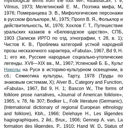
mythological terms from the root vel-, «Baltistica», т. 9,
Vilnius, 1973; Meлeтинский Е. М., Поэтика мифа, М„
1976; Померанцева Э. В., Мифологические персонажи
в русском фольклоре, М., 1975; Пропп В. Я., Фольклор и
действительность, М., 1976; Хохлов Г. Т., Путешествие
уральских казаков в «Беловодское царство», СПБ,
1903 (Записки ИРГО по отд. этнографии, т. 28, в. 1);
Чистов К. В., Проблема категорий устной народной
прозы несказочного характера, «Fabula», 1967, Bd 9, Н.
1; его же, Русские народные социально-утопические
легенды. XVII—XIX вв., М., 1967; Успенский Б. Б., Культ
Николы
на Руси в историко-культурном освещении, в
сб.: Семиотика культуры, Тарту, 1978 (Труды по
знаковым системам, X); Alver В., Category and Function,
«Fabula», 1967, Bd 9, H. 1; Вascon W., The forms of
folklore prose narratives, «Journal of American folklore»,
1965, v. 78, № 307; Вodker L., Folk literature (Germanic),
(International dictionary of regional European ethnology
and folklore), Kbh., 1966; Delehaye H., Les lйgendes
hagiographiques, 2 йd., Brux., 1906; Gennep A. van, La
formation des lйgendes, P., 1910; Hand W. D„ Status of