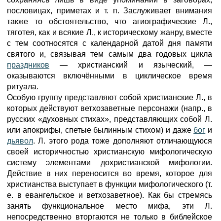
пословицах, приметах и т. п. Заслуживает внимания
также то обстоятельство, что агиографические Л.,
тяготея, как и всякие Л., к историческому жанру, вместе
с тем соотносятся с календарной датой дня памяти
святого и, связывая тем самым два годовых цикла
праздников
— христианский и языческий, —
оказываются включёнными в циклическое время
ритуала.
Особую группу представляют собой христианские Л., в
которых действуют ветхозаветные персонажи (напр., в
русских «духовных стихах», представляющих собой Л.
или апокрифы, спетые былинным стихом) и даже
бог
и
дьявол
. Л. этого рода тоже дополняют отличающуюся
своей историчностью христианскую мифологическую
систему элементами дохристианской мифологии.
Действие в них переносится во время, которое для
христианства выступает в функции мифологического (т.
е. в евангельское и ветхозаветное). Как бы стремясь
занять функциональное место мифа, эти Л.
непосредственно вторгаются не только в библейское