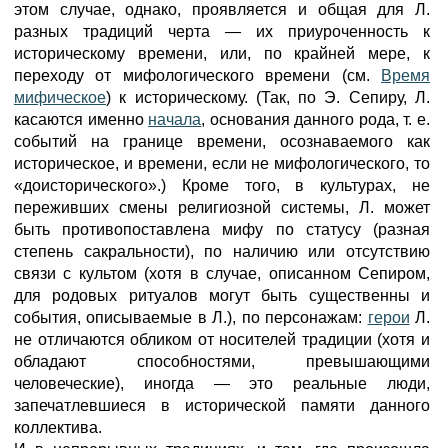
этом случае, однако, проявляется и общая для Л.
разных традиций черта — их приуроченность к
историческому времени, или, по крайней мере, к
переходу от мифологического времени (см.
Время
мифическое
) к историческому. (Так, по Э. Сепиру, Л.
касаются именно
начала
, основания данного рода, т. е.
событий на границе времени, осознаваемого как
историческое, и времени, если не мифологического, то
«доисторического».) Кроме того, в культурах, не
переживших смены религиозной системы, Л. может
быть противопоставлена мифу по статусу (разная
степень сакральности), по наличию или отсутствию
связи с культом (хотя в случае, описанном Сепиром,
для родовых ритуалов могут быть существенны и
события, описываемые в Л.), по персонажам:
герои
Л.
не отличаются обликом от носителей традиции (хотя и
обладают способностями, превышающими
человеческие), иногда — это реальные люди,
запечатлевшиеся в исторической памяти данного
коллектива.