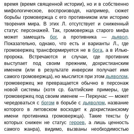
время (время священной истории), но и в собственно
мифологическое, воспроизводя, например, сюжет
борьбы громовержца с его противником или историю
творения мира. В этих Л. отсутствует и сниженный
статус персонажей. Так, громовержца старого мифа
может замещать
бог
, а противника —
дьявол
.
Показательно, однако, что есть и варианты Л., где
громовержец трансформируется не в
бога
, а в Илью-
пророка. Встречаются и случаи, где противник
выступает под своим прежним, дохристианским
именем (или в результате инверсии получает имя
самого громовержца), но мыслится при этом
дьяволом
,
громовержец же превращается обычно в персонаж
новой системы (хотя ср. балтийские примеры, где
громовержец под своим именем — Перкунас — может
чередоваться с
богом
в борьбе с
дьяволом
, название
которого в литовском восходит к дохристианскому
имени противника громовержца). Такие тексты (у
которых снижен не статус
героев
, а лишь ценность
самого жанра), видимо, вызваны необходимостью