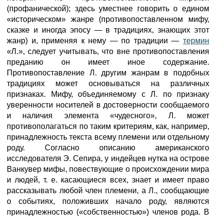
(профанической); здесь уместнее говорить о едином
«историческом» жанре (противопоставленном мифу,
сказке и иногда эпосу — в традициях, знающих этот
жанр) и, применяя к нему — по традиции —
термин
«Л.», следует учитывать, что вне противопоставления
преданию он имеет иное содержание.
Противопоставление Л. другим жанрам в подобных
традициях может основываться на различных
признаках. Мифу, объединяемому с Л. по признаку
уверенности носителей в достоверности сообщаемого
и наличия элемента «чудесного», Л. может
противополагаться по таким критериям, как, например,
принадлежность текста всему племени или отдельному
роду. Согласно описанию американского
исследователя Э. Сепира, у индейцев нутка на острове
Ванкувер мифы, повествующие о происхождении мира
и людей, т. е. касающиеся всех, знает и имеет право
рассказывать любой член племени, а Л., сообщающие
о событиях, положивших начало роду, являются
принадлежностью («собственностью») членов рода. В