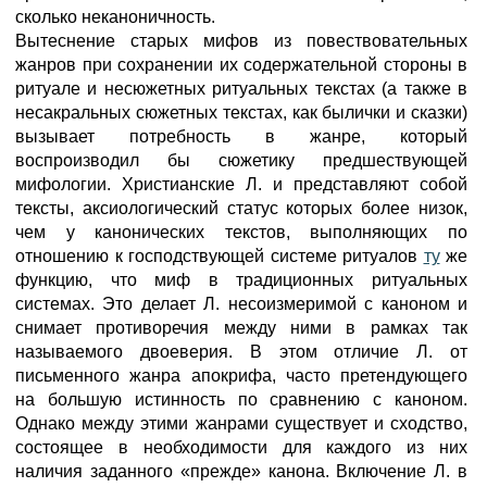
сколько неканоничность.
Вытеснение старых мифов из повествовательных
жанров при сохранении их содержательной стороны в
ритуале и несюжетных ритуальных текстах (а также в
несакральных сюжетных текстах, как былички и сказки)
вызывает потребность в жанре, который
воспроизводил бы сюжетику предшествующей
мифологии. Христианские Л. и представляют собой
тексты, аксиологический статус которых более низок,
чем у канонических текстов, выполняющих по
отношению к господствующей системе ритуалов
ту
же
функцию, что миф в традиционных ритуальных
системах. Это делает Л. несоизмеримой с каноном и
снимает противоречия между ними в рамках так
называемого двоеверия. В этом отличие Л. от
письменного жанра апокрифа, часто претендующего
на большую истинность по сравнению с каноном.
Однако между этими жанрами существует и сходство,
состоящее в необходимости для каждого из них
наличия заданного «прежде» канона. Включение Л. в