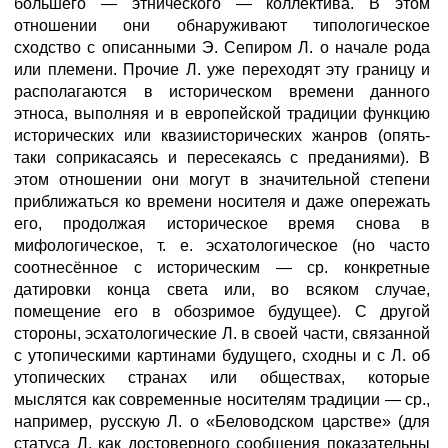
большего — этнического — коллектива. В этом
отношении они обнаруживают типологическое
сходство с описанными Э. Сепиром Л. о начале рода
или племени. Прочие Л. уже переходят эту границу и
располагаются в историческом времени данного
этноса, выполняя и в европейской традиции функцию
исторических или квазиисторических жанров (опять-
таки соприкасаясь и пересекаясь с преданиями). В
этом отношении они могут в значительной степени
приближаться ко времени носителя и даже опережать
его, продолжая историческое время снова в
мифологическое, т. е. эсхатологическое (но часто
соотнесённое с историческим — ср. конкретные
датировки конца света или, во всяком случае,
помещение его в обозримое будущее). С другой
стороны, эсхатологические Л. в своей части, связанной
с утопическими картинами будущего, сходны и с Л. об
утопических странах или обществах, которые
мыслятся как современные носителям традиции — ср.,
например, русскую Л. о «Беловодском царстве» (для
статуса Л. как достоверного сообщения показательны