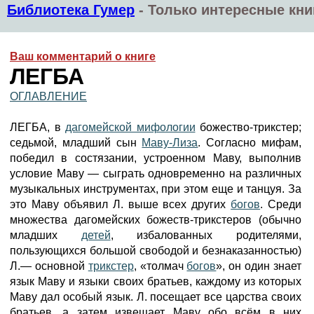
Библиотека Гумер
-
Только интересные кни
Ваш комментарий о книге
ЛЕГБА
ОГЛАВЛЕНИЕ
ЛЕГБА, в
дагомейской мифологии
божество-трикстер;
седьмой, младший сын
Маву-Лиза
. Согласно мифам,
победил в состязании, устроенном Маву, выполнив
условие Маву — сыграть одновременно на различных
музыкальных инструментах, при этом еще и танцуя. За
это Маву объявил Л. выше всех других
богов
. Среди
множества дагомейских божеств-трикстеров (обычно
младших
детей
, избалованных родителями,
пользующихся большой свободой и безнаказанностью)
Л.— основной
трикстер
, «толмач
богов
», он один знает
язык Маву и языки своих братьев, каждому из которых
Маву дал особый язык. Л. посещает все царства своих
братьев, а затем извещает Маву обо всём в них