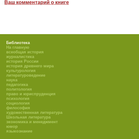
Ваш комментарий о книге
Библиотека
На главную
всеобщая история
журналистика
история России
история древнего мира
культурология
литературоведение
наука
педагогика
политология
право и юриспруденция
психология
социология
философия
художественная литература
Школьная литература
экономика и менеджмент
юмор
языкознание