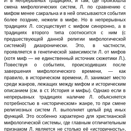
И в непрерывных традициях, и там, где произошла
смена мифологических систем, Л. по сравнению с
мифом менее сакральна и в ней описываются события
более поздние, нежели в мифе. Но в непрерывных
традициях Л. сосуществует с мифом синхронно, а в
традициях второго типа соотносится с ним (с
предшествующей данной религии мифологической
системой) диахронически. Это, в частности,
проявляется в генетической зависимости Л. от мифов
(хотя миф — не единственный источник сюжетики Л.).
Повествуя о событиях, происходивших после
завершения мифологического времени, — как
правило, в историческом времени, Л. занимает место
среди жанров, лежащих между мифом и историческим
описанием (см. в ст. История и мифы). Однако если в
непрерывных традициях наличие Л. объясняется
потребностью в «историческом» жанре, то при смене
религиозных систем Л. выполняет целый ряд иных
функций. Это особенно характерно для христианской
мифологической системы, где главным отличительным
признаком Л. является не столько её «историчность»,