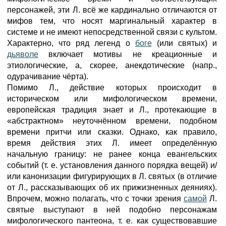
персонажей, эти Л. всё же кардинально отличаются от
мифов тем, что носят маргинальный характер в
системе и не имеют непосредственной связи с культом.
Характерно, что ряд легенд о
боге
(или святых) и
дьяволе
включает мотивы не креационные и
этиологические, а, скорее, анекдотические (напр.,
одурачивание чёрта).
Помимо Л., действие которых происходит в
историческом или мифологическом времени,
европейская традиция знает и Л., протекающие в
«абстрактном» неуточнённом времени, подобном
времени притчи или сказки. Однако, как правило,
время действия этих Л. имеет определённую
начальную границу: не ранее конца евангельских
событий (т. е. установления данного порядка вещей) и/
или канонизации фигурирующих в Л. святых (в отличие
от Л., рассказывающих об их прижизненных деяниях).
Впрочем, можно полагать, что с точки зрения
самой
Л.
святые выступают в ней подобно персонажам
мифологического пантеона, т. е. как существовавшие