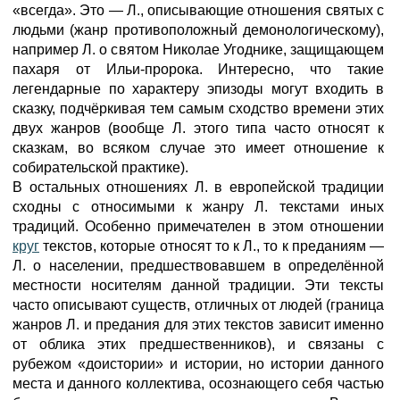
«всегда». Это — Л., описывающие отношения святых с
людьми (жанр противоположный демонологическому),
например Л. о святом Николае Угоднике, защищающем
пахаря от Ильи-пророка. Интересно, что такие
легендарные по характеру эпизоды могут входить в
сказку, подчёркивая тем самым сходство времени этих
двух жанров (вообще Л. этого типа часто относят к
сказкам, во всяком случае это имеет отношение к
собирательской практике).
В остальных отношениях Л. в европейской традиции
сходны с относимыми к жанру Л. текстами иных
традиций. Особенно примечателен в этом отношении
круг
текстов, которые относят то к Л., то к преданиям —
Л. о населении, предшествовавшем в определённой
местности носителям данной традиции. Эти тексты
часто описывают существ, отличных от людей (граница
жанров Л. и предания для этих текстов зависит именно
от облика этих предшественников), и связаны с
рубежом «доистории» и истории, но истории данного
места и данного коллектива, осознающего себя частью