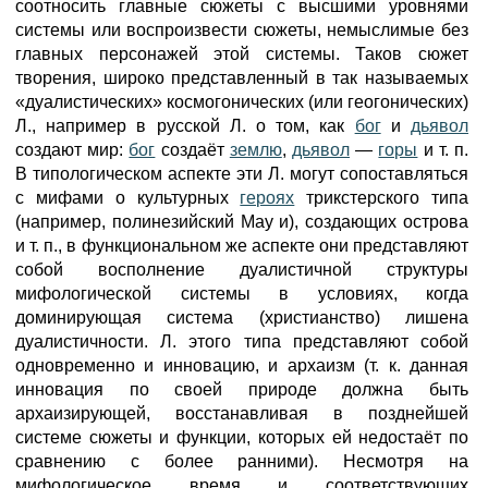
соотносить главные сюжеты с высшими уровнями
системы или воспроизвести сюжеты, немыслимые без
главных персонажей этой системы. Таков сюжет
творения, широко представленный в так называемых
«дуалистических» космогонических (или геогонических)
Л., например в русской Л. о том, как
бог
и
дьявол
создают мир:
бог
создаёт
землю
,
дьявол
—
горы
и т. п.
В типологическом аспекте эти Л. могут сопоставляться
с мифами о культурных
героях
трикстерского типа
(например, полинезийский May и), создающих острова
и т. п., в функциональном же аспекте они представляют
собой восполнение дуалистичной структуры
мифологической системы в условиях, когда
доминирующая система (христианство) лишена
дуалистичности. Л. этого типа представляют собой
одновременно и инновацию, и архаизм (т. к. данная
инновация по своей природе должна быть
архаизирующей, восстанавливая в позднейшей
системе сюжеты и функции, которых ей недостаёт по
сравнению с более ранними). Несмотря на
мифологическое время и соответствующих