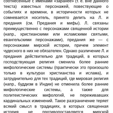
соотнесённые с именами «заранее» (т. е. вне данного
текста) известных персонажей, повествующие о
событиях и времени, в историчности которых не
сомневается носитель, принято делить на Л. и
предания (см. Предания и мифы). Л. связаны
преимущественно с персонажами священной истории
(напр., христианскими или исламскими святыми,
евангельскими персонажами), предания же — с
персонажами мирской истории, причем элемент
чудесного в них не обязателен. Однако различение Л. и
предания действительно для традиций, в которых
господствующая религия сменила более ранние
мифологические системы (практически это произошло
только в культурах христианства и ислама), и
затруднительно для тех традиций, где мировая религия
(напр., буддизм в Индии) не отменила более ранние
мифологические системы, а также для
политеистических мифологий, не переживавших
кардинальных изменений. Такое разграничение теряет
всякий смысл в традициях, в которых священная
история не противопоставляется мирской