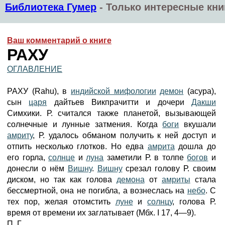
Библиотека Гумер
-
Только интересные кни
Ваш комментарий о книге
РАХУ
ОГЛАВЛЕНИЕ
РАХУ (Rahu), в
индийской мифологии
демон
(асура),
сын
царя
дайтьев Викпрачитти и дочери
Дакши
Симхики. Р. считался также планетой, вызывающей
солнечные и лунные затмения. Когда
боги
вкушали
амриту
, Р. удалось обманом получить к ней доступ и
отпить несколько глотков. Но едва
амрита
дошла до
его горла,
солнце
и
луна
заметили Р. в толпе
богов
и
донесли о нём
Вишну
.
Вишну
срезал голову Р. своим
диском, но так как голова
демона
от
амриты
стала
бессмертной, она не погибла, а вознеслась на
небо
. С
тех пор, желая отомстить
луне
и
солнцу
, голова Р.
время от времени их заглатывает (Мбх. I 17, 4—9).
П. Г.