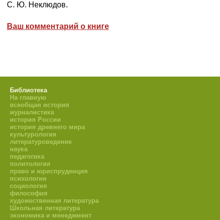
С. Ю. Неклюдов.
Ваш комментарий о книге
Библиотека
На главную
всеобщая история
журналистика
история России
история древнего мира
культурология
литературоведение
наука
педагогика
политология
право и юриспруденция
психология
социология
философия
художественная литература
Школьная литература
экономика и менеджмент