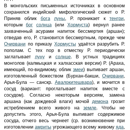
В монгольских письменных источниках в основном
сохранился индийский мифологический сюжет о Р.
Приняв облик
бога
луны
, Р. проникает к
тенгри
,
которым
бог
солнца
(или
Хормуста
) вернул ранее
захваченный асурами напиток бессмертия (аршан);
отведав его, Р. становится бессмертным, прежде чем
Очирвани
по приказу
Хормусты
удаётся разрубить Р.
пополам. С тех пор в отместку Р. периодически
заглатывает
луну
и
солнце
. В устных традициях
монголов (калмыцкая и халхасская версии) Р. (Араха,
имеющий, по-видимому, облик
змеи
) выпивает аршан,
изготовленный божеством (Бурхан-бакши,
Очирвани
,
Арья-Була — санскр.
Авалокитешвара
), и мочится в
сосуд (вариант: проглатывает напиток вместе с
сосудом). Согласно некоторым версиям, замена
аршана (как дождевой влаги) мочой
демона
грозит
истреблением всего живого на
земле
. Чтобы не
допустить этого, Арья-Була выпивает содержимое
сосуда, отчего весь чернеет (ср. возникновение при
изготовлении
амриты
угрожающего всему живому
яда
,