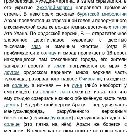
громовержца Хухедей-мергена, а затем скрывается, в
его укрытие
Хухедей-мерген
направляет громовые
стрелы. В некоторых сюжетах
бурятской мифологии
Архан появляется из отрезанной головы поверженного
в космической схватке вождя тёмных восточных
тенгри
Ата Улана. По ордосской версии, Р. — отвратительное
зловонное девятиглавое чудовище с десятью
тысячами
глаз
и змеиным хвостом. Когда Р.
приближается к
солнцу
и смрад проникает в 18 ворот
находящегося там стеклянного города, его жители
запирают ворота, и
земля
погружается во мрак. В
другом
ордосском варианте мифа верхняя часть
туловища, разорванного надвое
Очирвани
, находится
на
солнце
, а нижняя — на
луне
(либо наоборот: у
смотрящего на
солнце
глаза
слезятся из-за того, что
ему стыдно созерцать нижнюю обнажённую часть тела
демона
). В дербетской версии Арахи — передняя часть
мангуса-людоеда, разрубленного верховным
божеством (великим
бурханом
); зад чудовища виден на
солнце
(это пятна на нём). Арахи же борется с
месяцем. В одном халхасском сюжете верхнюю часть