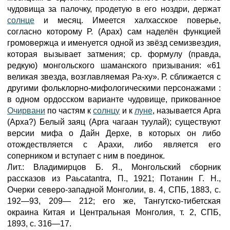
чудовища за палочку, продетую в его ноздри, держат
солнце
и месяц. Имеется халхасское поверье,
согласно которому Р. (Арах) сам наделён функцией
громовержца и именуется одной из звёзд семизвездия,
которая вызывает затмения; ср. формулу (правда,
редкую) монгольского шаманского призывания: «61
великая звезда, возглавляемая Ра-ху». Р. сближается с
другими фольклорно-мифологическими персонажами :
в одном ордосском варианте чудовище, прикованное
Очирвани
по частям к
солнцу
и к
луне
, называется Apra
(Арха?) Белый заяц (Apra чагаан туулай); существуют
версии мифа о Дайн Дерхе, в которых он либо
отождествляется с Арахи, либо является его
соперником и вступает с ним в поединок.
Лит.: Владимирцов Б. Я., Монгольский сборник
рассказов из Paьcatantra, П., 1921; Потанин Г. Н.,
Очерки северо-западной Монголии, в. 4, СПБ, 1883, с.
192—93, 209— 212; его же, Тангутско-тибетская
окраина Китая и Центральная Монголия, т. 2, СПБ,
1893, с. 316—17.