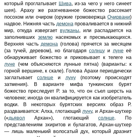
который проглатывает
Шива
, из-за чего у него синеет
шея). Араху же разгневанное божество рассекает
посохом или очиром (оружие громовержца
Очирвани
)
надвое. Нижняя часть
демона
проваливается в нижний
мир, откуда извергает
вулканы
, или распадается на
заполнивших
землю
насекомых и пресмыкающихся.
Верхняя часть
демона
(голова) прячется за месяцем
(за тучей, деревом), но благодаря
солнцу
и
луне
её
обнаруживает божество и приковывает к телеге на
луне
(чем объясняются лунные пятна) (варианты: к
горной вершине, к скале). Голова Арахи периодически
заглатывает
солнце
и
луну
(поэтому происходят
затмения). В варианте мифа тункинских бурят
божество преследует Р. за то, что он съел шерсть на
человеке; иногда он квалифицируется как изобретатель
водки. В некоторых бурятских версиях образ Р.
раздваивается: Алха, глотающий
луну
, и Архан-шутхер
(«
дьявол
Архан»), глотающий
солнце
. По
представлениям эхиритов и булагатов, Архан-шутхер
— лишь маленький волосатый дух, который дразнит