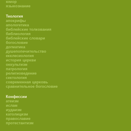
юмор
языкознание
Теология
апокрифы
апологетика
библейские толкования
библиология
библейские словари
богословие
догматика
душепопечительство
екклесиология
история церкви
оккультизм
патрология
религиоведение
сектология
современная церковь
сравнительное богословие
Конфессии
атеизм
ислам
иудаизм
католицизм
православие
протестантизм