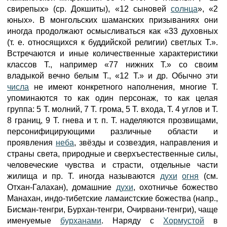
свирепых» (ср. Докшиты), «12 сыновей
солнца
», «2
юных». В монгольских шаманских призываниях они
иногда продолжают осмысливаться как «33 духовных
(т. е. относящихся к буддийской религии) светлых Т.».
Встречаются и иные количественные характеристики
классов Т., например «77 нижних Т.» со своим
владыкой вечно белым Т., «12 Т.» и др. Обычно эти
числа
не имеют конкретного наполнения, многие Т.
упоминаются то как один персонаж, то как целая
группа: 5 Т. молний, 7 Т. грома, 5 Т. входа, Т. 4 углов и Т.
8 границ, 9 Т. гнева и т. п. Т. наделяются прозвищами,
персонифицирующими различные области и
проявления
неба
, звёзды и созвездия, направления и
страны света, природные и сверхъестественные силы,
человеческие чувства и страсти, отдельные части
жилища и пр. Т. иногда называются
духи
огня
(см.
Отхан-Галахан), домашние
духи
, охотничье божество
Манахан, индо-тибетские ламаистские божества (напр.,
Бисман-тенгри, Бурхан-тенгри, Очирвани-тенгри), чаще
именуемые
бурханами
. Наряду с
Хормустой
в