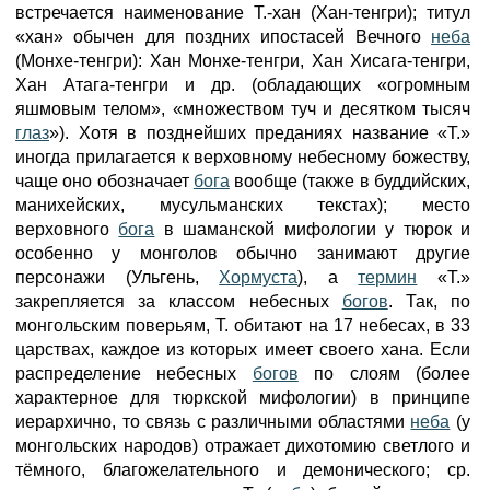
встречается наименование Т.-хан (Хан-тенгри); титул
«хан» обычен для поздних ипостасей Вечного
неба
(Монхе-тенгри): Хан Монхе-тенгри, Хан Хисага-тенгри,
Хан Атага-тенгри и др. (обладающих «огромным
яшмовым телом», «множеством туч и десятком тысяч
глаз
»). Хотя в позднейших преданиях название «Т.»
иногда прилагается к верховному небесному божеству,
чаще оно обозначает
бога
вообще (также в буддийских,
манихейских, мусульманских текстах); место
верховного
бога
в шаманской мифологии у тюрок и
особенно у монголов обычно занимают другие
персонажи (Ульгень,
Хормуста
), а
термин
«Т.»
закрепляется за классом небесных
богов
. Так, по
монгольским поверьям, Т. обитают на 17 небесах, в 33
царствах, каждое из которых имеет своего хана. Если
распределение небесных
богов
по слоям (более
характерное для тюркской мифологии) в принципе
иерархично, то связь с различными областями
неба
(у
монгольских народов) отражает дихотомию светлого и
тёмного, благожелательного и демонического; ср.