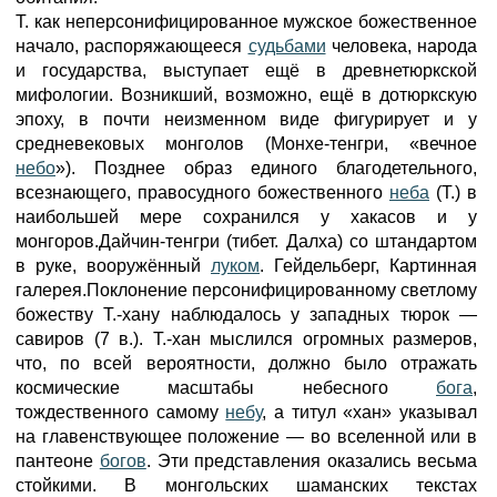
Т. как неперсонифицированное мужское божественное
начало, распоряжающееся
судьбами
человека, народа
и государства, выступает ещё в древнетюркской
мифологии. Возникший, возможно, ещё в дотюркскую
эпоху, в почти неизменном виде фигурирует и у
средневековых монголов (Монхе-тенгри, «вечное
небо
»). Позднее образ единого благодетельного,
всезнающего, правосудного божественного
неба
(Т.) в
наибольшей мере сохранился у хакасов и у
монгоров.Дайчин-тенгри (тибет. Далха) со штандартом
в руке, вооружённый
луком
. Гейдельберг, Картинная
галерея.Поклонение персонифицированному светлому
божеству Т.-хану наблюдалось у западных тюрок —
савиров (7 в.). Т.-хан мыслился огромных размеров,
что, по всей вероятности, должно было отражать
космические масштабы небесного
бога
,
тождественного самому
небу
, а титул «хан» указывал
на главенствующее положение — во вселенной или в
пантеоне
богов
. Эти представления оказались весьма
стойкими. В монгольских шаманских текстах