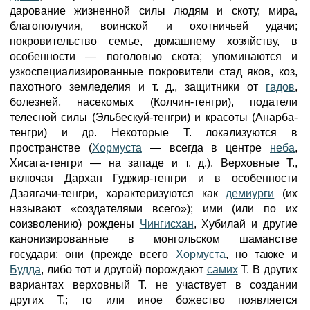
дарование жизненной силы людям и скоту, мира,
благополучия, воинской и охотничьей удачи;
покровительство семье, домашнему хозяйству, в
особенности — поголовью скота; упоминаются и
узкоспециализированные покровители стад яков, коз,
пахотного земледелия и т. д., защитники от
гадов
,
болезней, насекомых (Колчин-тенгри), податели
телесной силы (Эльбескуй-тенгри) и красоты (Анарба-
тенгри) и др. Некоторые Т. локализуются в
пространстве (
Хормуста
— всегда в центре
неба
,
Хисага-тенгри — на западе и т. д.). Верховные Т.,
включая Дархан Гуджир-тенгри и в особенности
Дзаягачи-тенгри, характеризуются как
демиурги
(их
называют «создателями всего»); ими (или по их
соизволению) рождены
Чингисхан
, Хубилай и другие
канонизированные в монгольском шаманстве
государи; они (прежде всего
Хормуста
, но также и
Будда
, либо тот и другой) порождают
самих
Т. В других
вариантах верховный Т. не участвует в создании
других Т.; то или иное божество появляется