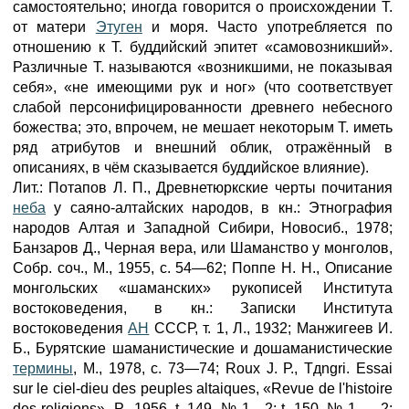
самостоятельно; иногда говорится о происхождении Т.
от матери
Этуген
и моря. Часто употребляется по
отношению к Т. буддийский эпитет «самовозникший».
Различные Т. называются «возникшими, не показывая
себя», «не имеющими рук и ног» (что соответствует
слабой персонифицированности древнего небесного
божества; это, впрочем, не мешает некоторым Т. иметь
ряд атрибутов и внешний облик, отражённый в
описаниях, в чём сказывается буддийское влияние).
Лит.: Потапов Л. П., Древнетюркские черты почитания
неба
у саяно-алтайских народов, в кн.: Этнография
народов Алтая и Западной Сибири, Новосиб., 1978;
Банзаров Д., Черная вера, или Шаманство у монголов,
Собр. соч., М., 1955, с. 54—62; Поппе Н. Н., Описание
монгольских «шаманских» рукописей Института
востоковедения, в кн.: Записки Института
востоковедения
АН
СССР, т. 1, Л., 1932; Манжигеев И.
Б., Бурятские шаманистические и дошаманистические
термины
, М., 1978, с. 73—74; Roux J. Р., Tдngri. Essai
sur le ciel-dieu des peuples altaiques, «Revue de l'histoire
des religions», P., 1956, t. 149, № 1—2; t. 150, № 1 — 2;