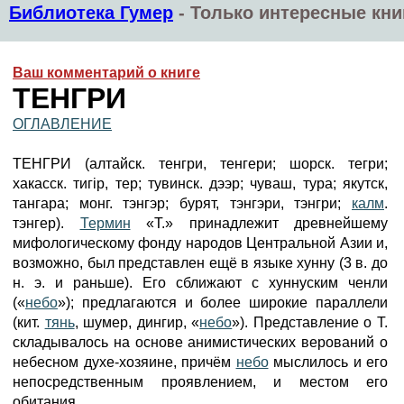
Библиотека Гумер
-
Только интересные кни
Ваш комментарий о книге
ТЕНГРИ
ОГЛАВЛЕНИЕ
ТЕНГРИ (алтайск. тенгри, тенгери; шорск. тегри;
хакасск. тигiр, тер; тувинск. дээр; чуваш, тура; якутск,
тангара; монг. тэнгэр; бурят, тэнгэри, тэнгри;
калм
.
тэнгер).
Термин
«Т.» принадлежит древнейшему
мифологическому фонду народов Центральной Азии и,
возможно, был представлен ещё в языке хунну (3 в. до
н. э. и раньше). Его сближают с хуннуским ченли
(«
небо
»); предлагаются и более широкие параллели
(кит.
тянь
, шумер, дингир, «
небо
»). Представление о Т.
складывалось на основе анимистических верований о
небесном духе-хозяине, причём
небо
мыслилось и его
непосредственным проявлением, и местом его
обитания.