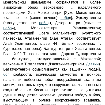
монгольском шаманизме сохраняется и более
аморфный образ верховного Т., наделяемого
прозвищами Хан Монхе-тенгри [Хухе Монхе-тенгри;
«хан вечное (синее вечное)
небо
»], Эрхету-тенгри
(«могущественное
небо
»), Дегере-тенгри («высшее
небо
»), Милиян-тенгри (Малиян-тенгри;
соответствующий Эсеге Малан-тенгри бурятского
пантеона), Атага-тенгри (Хан Атаган; соответствует
Атай Улан-тенгри, главе 44 тёмных восточных Т.
бурятского пантеона), Багатур-тенгри и Хисага-тенгри.
Главой 99 Т. называется также Дархан Гуджир-тенгри
— бог-кузнец, отождествляемый с Махакалой;
верховным Т. является и Дзаягачи-тенгри (см.
Дзаячи
).
Багатур-тенгри осмысливается как защитник людей,
бог
храбрости, вселяющий мужество в воинов,
начальник небесных войск, вооружённый стальным
мечом; он столь могуч, что сокрушает скалы, а весьма
сходный с ним Хисага-тенгри считается защитником
души и имущества человека, дающим победу в бою,
выступающим в облике вооружённого всадника.