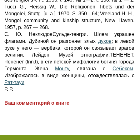
Tucci G., Heissig W., Die Religionen Tibets und der
Mongolei, Stuttg. [u. a.], 1970, S. 350—64; Vreeland H. H.,
Mongol community and kinship structure, New Haven.
1957, p. 267 — 268.
С. Ю. НеклюдовСульде-тенгри. Шлем украшен
флагами. Дубиной он разгоняет злых
духов
; в левой
руке у него — верёвка, которой он связывает врагов
религии. Лейден, Музей этнографии.TEHEHЕT,
Чененет (tnn.t), в еги петской мифологии богиня города
Гермонта. Жена
Монту
, связана с
Себеком
.
Изображалась в виде женщины, отождествлялась с
Рат-тауи
.
Р. Р.
Ваш комментарий о книге