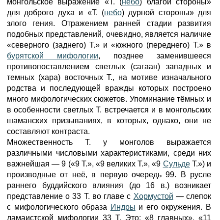
монгольское выражение «Т. (
небо
) благой стороны»
для доброго духа и «Т. (
небо
) дурной стороны» для
злого гения. Отражением ранней стадии развития
подобных представлений, очевидно, является наличие
«северного (заднего) Т.» и «южного (переднего) Т.» в
бурятской мифологии
, позднее заменившееся
противопоставлением светлых (сагаан) западных и
темных (хара) восточных Т., на мотиве изначального
родства и последующей вражды которых построено
много мифологических сюжетов. Упоминание тёмных и
в особенности светлых Т. встречается и в монгольских
шаманских призываниях, в которых, однако, они не
составляют контраста.
Множественность Т. у монголов выражается
различными числовыми характеристиками, среди них
важнейшая — 9 («9 Т.», «9 великих Т.», «9
Сульде
Т.») и
производные от неё, в первую очередь 99. В русле
раннего буддийского влияния (до 16 в.) возникает
представление о 33 Т. во главе с
Хормустой
— слепок
с мифологического образа
Индры
и его окружения. В
ламаистской мифологии 33 Т. Это: «8 главных», «11