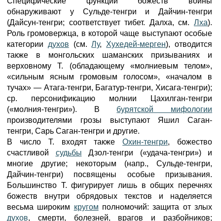
Специфические функции божеств войны
обнаруживают у Сульде-тенгри и Дайчин-тенгри
(Дайсун-тенгри; соответствует тибет. Далха, см.
Лха
).
Роль громовержца, в которой чаще выступают особые
категории
духов
(см.
Лу
,
Хухедей-мерген
), отводится
также в монгольских шаманских призываниях и
верховному Т. (обладающему «молниевым телом»,
«сильным ясным громовым голосом», «началом в
тучах» — Атага-тенгри, Багатур-тенгри, Хисага-тенгри);
ср. персонификацию молнии Цахилган-тенгри
(«молния-тенгри»). В
бурятской мифологии
производителями грозы выступают Яшил Саган-
тенгри, Сарь Саган-тенгри и другие.
В число Т. входят также
Охин-тенгри
, божество
счастливой
судьбы
Дзол-тенгри («удача-тенгри») и
многие другие; некоторым (напр., Сульде-тенгри,
Дайчин-тенгри) посвящены особые призывания.
Большинство Т. фигурирует лишь в общих перечнях
божеств внутри обрядовых текстов и наделяется
весьма широким
кругом
полномочий: защита от злых
духов
, смерти, болезней, врагов и разбойников;