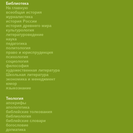
Библиотека
На главную
всеобщая история
журналистика
история России
история древнего мира
культурология
литературоведение
наука
педагогика
политология
право и юриспруденция
психология
социология
философия
художественная литература
Школьная литература
экономика и менеджмент
юмор
языкознание
Теология
апокрифы
апологетика
библейские толкования
библиология
библейские словари
богословие
догматика