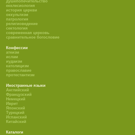
душепопечительство
екклесиология
история церкви
оккультизм
патрология
религиоведение
сектология
современная церковь
сравнительное богословие
Конфессии
атеизм
ислам
иудаизм
католицизм
православие
протестантизм
Иностранные языки
Английский
Французский
Немецкий
Иврит
Японский
Турецкий
Испанский
Китайский
Каталоги