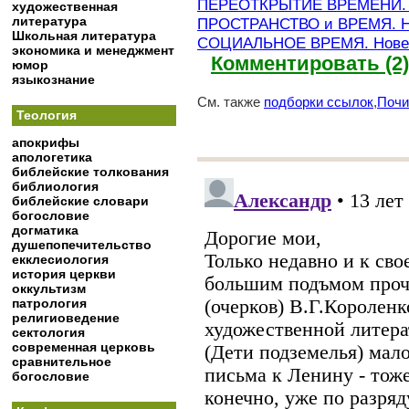
ПЕРЕОТКРЫТИЕ ВРЕМЕНИ. Н
художественная
литература
ПРОСТРАНСТВО и ВРЕМЯ. Н
Школьная литература
СОЦИАЛЬНОЕ ВРЕМЯ. Новей
экономика и менеджмент
Комментировать (2)
юмор
языкознание
См. также
подборки ссылок
,
Почи
Теология
апокрифы
апологетика
библейские толкования
библиология
библейские словари
богословие
догматика
душепопечительство
екклесиология
история церкви
оккультизм
патрология
религиоведение
сектология
современная церковь
сравнительное
богословие