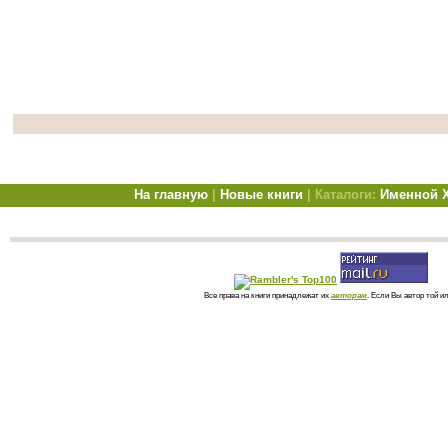
На главную
|
Новые книги
| Каталоги:
Именной
Все права на книги принадлежат их
авторам
. Если Вы автор той и