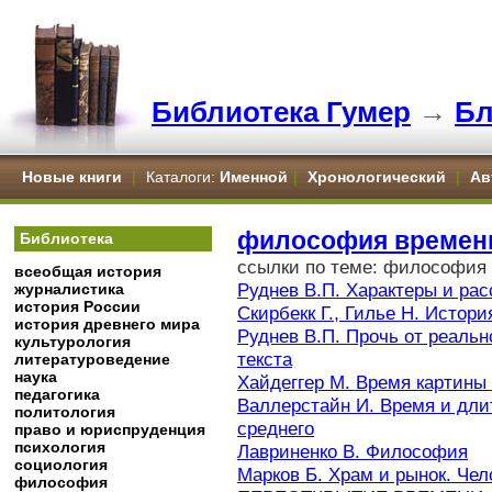
Библиотека Гумер
→
Бл
Новые книги
|
Каталоги:
Именной
|
Хронологический
|
Ав
философия времен
Библиотека
ссылки по теме: философия
всеобщая история
Руднев В.П. Характеры и ра
журналистика
история России
Скирбекк Г., Гилье Н. Исто
история древнего мира
Руднев В.П. Прочь от реаль
культурология
текста
литературоведение
наука
Хайдеггер М. Время картины
педагогика
Валлерстайн И. Время и дли
политология
среднего
право и юриспруденция
психология
Лавриненко В. Философия
социология
Марков Б. Храм и рынок. Чел
философия