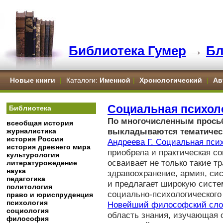
Библиотека Гумер
→
Бл
Новые книги
|
Каталоги:
Именной
|
Хронологический
|
Ав
Социальная психол
Библиотека
По многочисленным прось
всеобщая история
выкладываются тематичес
журналистика
история России
Андреева Г. Социальная пси
история древнего мира
приобрела и практическая со
культурология
осваивает не только такие т
литературоведение
наука
здравоохранение, армия, си
педагогика
и предлагает широкую сист
политология
социально-психологического
право и юриспруденция
психология
Новейший философский сло
социология
область знания, изучающая 
философия