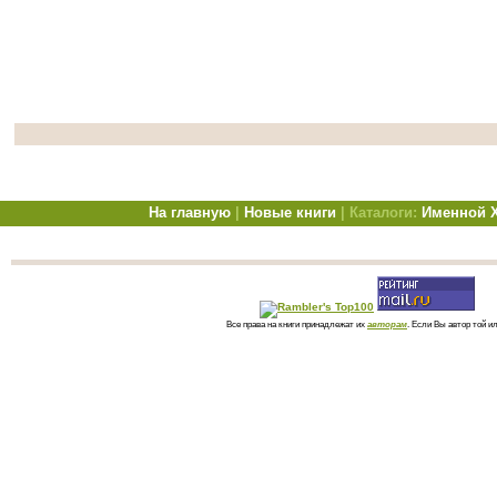
На главную
|
Новые книги
| Каталоги:
Именной
Все права на книги принадлежат их
авторам
. Если Вы автор той и