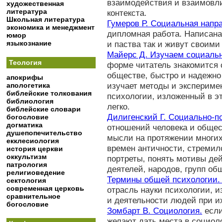
взаимодействия и взаимовл
художественная
литература
контекста.
Школьная литература
Гумеров Р. Социальная напр
экономика и менеджмент
дипломная работа. Написана 
юмор
языкознание
и паства так и живут своими
Майерс Д. Изучаем социаль
Теология
форме читатель знакомится 
обществе, быстро и надежно 
апокрифы
изучает методы и экспериме
апологетика
библейские толкования
психологии, изложенный в э
библиология
легко.
библейские словари
Дилигенский Г. Социально-п
богословие
догматика
отношений человека и общес
душепопечительство
мысли на протяжении многих
екклесиология
времен античности, стремил
история церкви
оккультизм
портреты, понять мотивы дей
патрология
деятелей, народов, групп об
религиоведение
Термины общей психологи
сектология
современная церковь
отрасль науки психологии, 
сравнительное
и деятельности людей при и
богословие
Зомбарт В. Социология.
если
желают дать места в социол