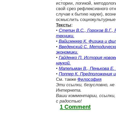
истории, логикой, методоло
свой срез рефлексивного от
случае к бытию науки), возн
осмыслить социокультурные 
Тексты
:
•
Степин В.С., Горохов В.Г.,
техники.
•
Вайцзеккер К. Физика и фи
•
Введенский С. Методическ
экономики.
•
Гайденко П. История новое
наукой.
•
Мапельман В., Пенькова Е
•
Поппер К. Предположения и
См. также
Философия
Эти ссылки, безусловно, 
Интернета.
Ваши комментарии, ссылки,
с радостью!
1 Comment