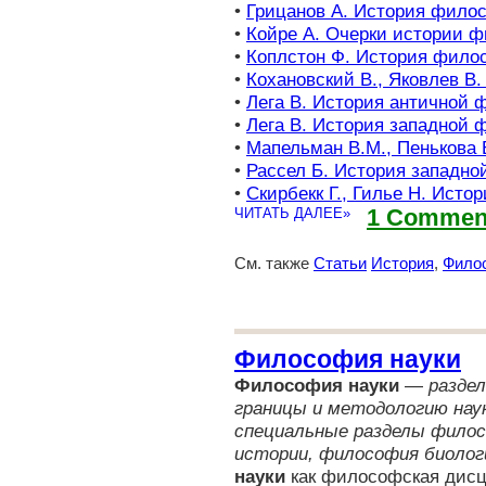
•
Грицанов А. История фило
•
Койре А. Очерки истории 
•
Коплстон Ф. История фило
•
Кохановский В., Яковлев В
•
Лега В. История античной
•
Лега В. История западной
•
Мапельман В.М., Пенькова
•
Рассел Б. История западн
•
Скирбекк Г., Гилье Н. Ист
ЧИТАТЬ ДАЛЕЕ»
1 Commen
См. также
Статьи
История
,
Фило
Философия науки
Философия науки
—
разде
границы и методологию нау
специальные разделы филос
истории, философия биолог
науки
как философская дисц