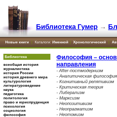
Библиотека Гумер
→
Бл
Новые книги
|
Каталоги:
Именной
|
Хронологический
|
Ав
Философия – осно
Библиотека
направления
всеобщая история
журналистика
- After-постмодернизм
история России
- Аналитическая философия
история древнего мира
- Когнитивный релятивизм
культурология
литературоведение
- Критическая теория
наука
- Либерализм
педагогика
- Марксизм
политология
право и юриспруденция
- Неопозитивизм
психология
- Неопрагматизм
социология
- Неотомизм
философия