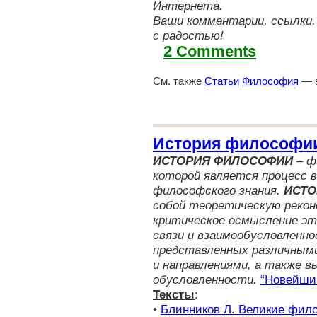
Интернета.
Ваши комментарии, ссылки,
с радостью!
2 Comments
См. также
Статьи
Философия
— s
История философи
ИСТОРИЯ ФИЛОСОФИИ
– ф
которой является процесс в
философского знания.
ИСТ
собой теоретическую реко
критическое осмысление эт
связи и взаимообусловленн
представленных различным
и направлениями, а также в
обусловленности.
“Новейши
Тексты
:
•
Блинников Л. Великие фил