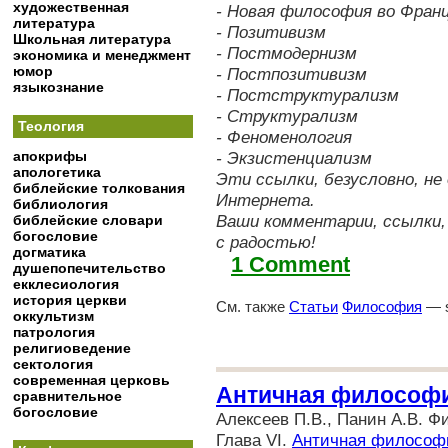
художественная
- Новая философия во Фран
литература
- Позитивизм
Школьная литература
- Постмодернизм
экономика и менеджмент
юмор
- Постпозитивизм
языкознание
- Постструктурализм
- Структурализм
Теология
- Феноменология
апокрифы
- Экзистенциализм
апологетика
Эти ссылки, безусловно, 
библейские толкования
Интернета.
библиология
Ваши комментарии, ссылки,
библейские словари
богословие
с радостью!
догматика
1 Comment
душепопечительство
екклесиология
история церкви
См. также
Статьи
Философия
— s
оккультизм
патрология
религиоведение
сектология
современная церковь
Античная философ
сравнительное
богословие
Алексеев П.В., Панин А.В. 
Глава VI.
Античная философ