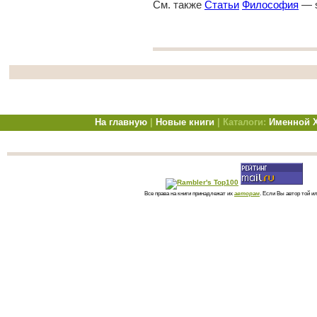
См. также
Статьи
Философия
— s
На главную
|
Новые книги
| Каталоги:
Именной
Все права на книги принадлежат их
авторам
. Если Вы автор той и