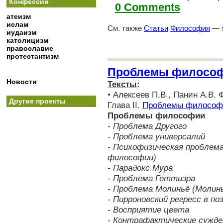
Конфессии
0 Comments
атеизм
ислам
См. также
Статьи
Философия
— s
иудаизм
католицизм
православие
протестантизм
Проблемы филосо
Новости
Тексты
:
• Алексеев П.В., Панин А.В.
Другие проекты
Глава II.
Проблемы философ
Проблемы философии
- Проблема Другого
- Проблема универсалий
- Психофизическая проблема
философии)
- Парадокс Мура
- Проблема Геттиэра
- Проблема Молиньё (Молинь
- Пирроновский регресс в по
- Восприятие цвета
- Контрафактические сужде