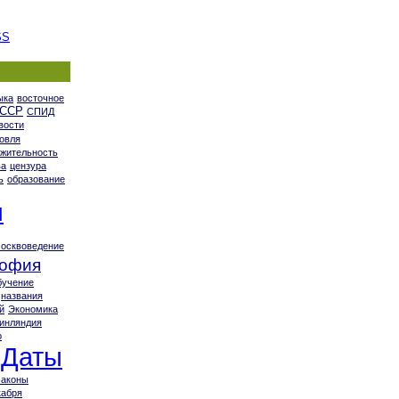
SS
ыка
восточное
ССР
СПИД
вости
овля
жительность
ва
цензура
ь
образование
я
осквоведение
офия
бучение
названия
й
Экономика
инляндия
о
Даты
Законы
кабря