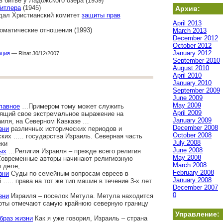
в битве у Ладожского озера (1939)
итлера
(1945)
Архив:
здал Христианский комитет
защиты прав
April 2013
оматические отношения (1993)
March 2013
December 2012
October 2012
January 2012
рция
— Rinat 30/12/2007
September 2010
August 2010
April 2010
January 2010
September 2009
June 2009
May 2009
лавное
…Примером тому может служить
April 2009
ящий свое экстремальное выражение на
January 2009
аиля, на Северном Кавказе …
December 2008
зни
различных исторических периодов и
October 2008
ких ….. государства Израиль. Северная часть
July 2008
еки
June 2008
ых
…Религия Израиля – прежде всего религия
May 2008
 Современные авторы начинают религиозную
March 2008
м деле, …
February 2008
зни
Суды по семейным вопросам евреев в
January 2008
….. права на тот же тип машин в течение 3-х лет
December 2007
0
зни
Израиля – поселок Метула. Метула находится
соты отмечают самую крайнюю северную границу
Управление:
образ жизни
Как я уже говорил, Израиль – страна