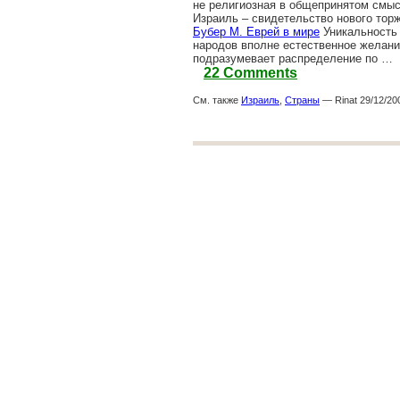
не религиозная в общепринятом смы
Израиль – свидетельство нового тор
Бубер М. Еврей в мире
Уникальность 
народов вполне естественное желани
подразумевает распределение по …
22 Comments
См. также
Израиль
,
Страны
— Rinat 29/12/20