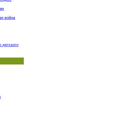
ин
ая война
о детского
к