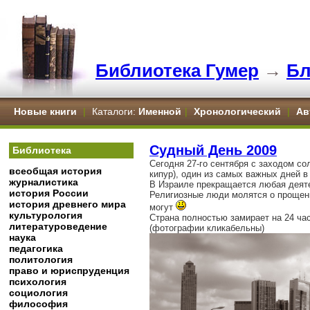
Библиотека Гумер
→
Бл
Новые книги
|
Каталоги:
Именной
|
Хронологический
|
Ав
Судный День 2009
Библиотека
Сегодня 27-го сентября с заходом со
всеобщая история
кипур), один из самых важных дней в
журналистика
В Израиле прекращается любая деятел
история России
Религиозные люди молятся о прощени
история древнего мира
могут
культурология
Страна полностью замирает на 24 ч
литературоведение
(фотографии кликабельны)
наука
педагогика
политология
право и юриспруденция
психология
социология
философия