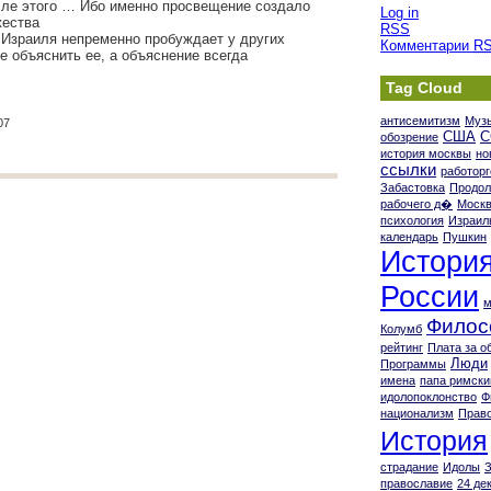
сле этого … Ибо именно просвещение создало
Log in
жества
RSS
Израиля непременно пробуждает у других
Комментарии
R
е объяснить ее, а объяснение всегда
Tag Cloud
антисемитизм
Муз
07
США
С
обозрение
история москвы
но
ссылки
работорг
Забастовка
Продол
рабочего д�
Моск
психология
Израил
календарь
Пушкин
Истори
России
м
Филос
Колумб
рейтинг
Плата за о
Люди
Программы
имена
папа римски
идолопоклонство
Ф
национализм
Прав
История
страдание
Идолы
православие
24 де