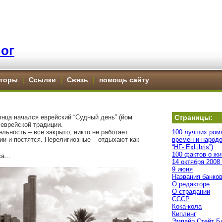
ог
торы
|
Ссылки
|
Связь
|
помощь сайту
лнца начался еврейский “Судный день” (йом
Страницы:
 еврейской традиции.
ьность – все закрыто, никто не работает.
100 лучших ром
и и постятся. Нерелигиозные – отдыхают как
времен и народо
“НГ- ExLibris”)
100 фактов о жи
аса…
14 октября 2008
9 июня
Названия банко
О редакторе
О страдании
СССР
Кока-кола
Киплинг
Эмпайр Стейт Б