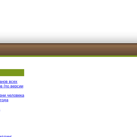
анов всех
в (по версии
зни человека
 года
в
илдинг