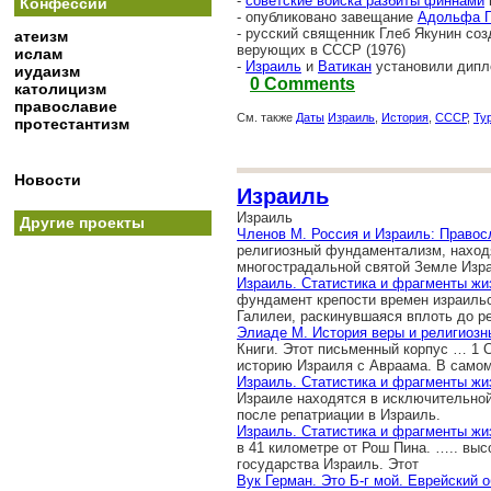
-
советские войска разбиты финнами
Конфессии
- опубликовано завещание
Адольфа Г
- русский священник Глеб Якунин со
атеизм
верующих в СССР (1976)
ислам
-
Израиль
и
Ватикан
установили дипл
иудаизм
0 Comments
католицизм
православие
См. также
Даты
Израиль
,
История
,
СССР
,
Ту
протестантизм
Новости
Израиль
Израиль
Другие проекты
Членов М. Россия и Израиль: Правос
религиозный фундаментализм, наход
многострадальной святой Земле Изр
Израиль. Статистика и фрагменты жи
фундамент крепости времен израильс
Галилеи, раскинувшаяся вплоть до р
Элиаде М. История веры и религиозн
Книги. Этот письменный корпус … 1
историю Израиля с Авраама. В само
Израиль. Статистика и фрагменты жи
Израиле находятся в исключительной 
после репатриации в Израиль.
Израиль. Статистика и фрагменты жи
в 41 километре от Рош Пина. ….. вы
государства Израиль. Этот
Вук Герман. Это Б-г мой. Еврейский 