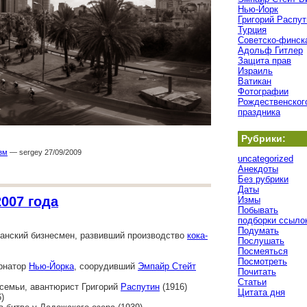
Нью-Йорк
Григорий Распут
Турция
Советско-финск
Адольф Гитлер
Защита прав
Израиль
Ватикан
Фотографии
Рождественског
праздника
Рубрики:
зм
— sergey 27/09/2009
uncategorized
Анекдоты
Без рубрики
Даты
007 года
Измы
Побывать
подборки ссыло
Подумать
иканский бизнесмен, развивший производство
кока-
Послушать
Посмеяться
Посмотреть
ернатор
Нью-Йорка
, соорудивший
Эмпайр Стейт
Почитать
Статьи
 семьи, авантюрист Григорий
Распутин
(1916)
Цитата дня
)