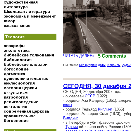
художественная
литература
Школьная литература
экономика и менеджмент
юмор
языкознание
Теология
апокрифы
апологетика
библейские толкования
ЧИТАТЬ ДАЛЕЕ»
5 Comments
библиология
библейские словари
См. также
Без рубрики
Даты
,
Израиль
,
иудаи
богословие
догматика
душепопечительство
екклесиология
СЕГОДНЯ, 30 декабря 2
история церкви
СЕГОДНЯ, 30 декабря 2007 года
оккультизм
- образован
СССР
(1922)
патрология
- родился Аза Кандлер (1851), амер
религиоведение
колы
сектология
- родился Редьярд
Киплинг
(1865)
современная церковь
- родился Альфред Смит (1873), губ
сравнительное
Билдинг
богословие
- в Петербурге убит фаворит царской
-
Турция
объявила войну России (1806