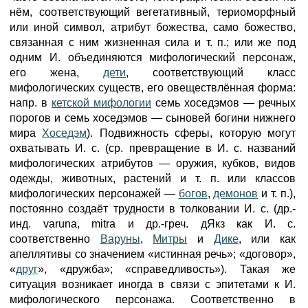
нём, соответствующий вегетативный, териоморфный
или иной символ, атрибут божества, само божество,
связанная с ним жизненная сила и т. п.; или же под
одним И. объединяются мифологический персонаж,
его жена,
дети
, соответствующий класс
мифологических существ, его овеществлённая форма:
напр. в
кетской мифологии
семь хоседэмов — речных
порогов и семь хоседэмов — сыновей богини нижнего
мира
Хоседэм
). Подвижность сферы, которую могут
охватывать И. с. (ср. превращение в И. с. названий
мифологических атрибутов — оружия, кубков, видов
одежды, животных, растений и т. п. или классов
мифологических персонажей —
богов
,
демонов
и т. п.),
постоянно создаёт трудности в толковании И. с. (др.-
инд. varuna, mitra и др.-греч. дЯкз как И. с.
соответственно
Варуны
,
Митры
и
Дике
, или как
апеллятивы со значением «истинная речь»; «договор»,
«
друг
», «дружба»; «справедливость»). Такая же
ситуация возникает иногда в связи с эпитетами к И.
мифологического персонажа. Соответственно в