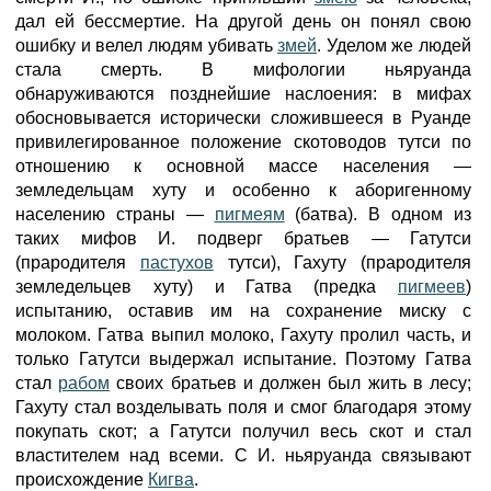
дал ей бессмертие. На другой день он понял свою
ошибку и велел людям убивать
змей
. Уделом же людей
стала смерть. В мифологии ньяруанда
обнаруживаются позднейшие наслоения: в мифах
обосновывается исторически сложившееся в Руанде
привилегированное положение скотоводов тутси по
отношению к основной массе населения —
земледельцам хуту и особенно к аборигенному
населению страны —
пигмеям
(батва). В одном из
таких мифов И. подверг братьев — Гатутси
(прародителя
пастухов
тутси), Гахуту (прародителя
земледельцев хуту) и Гатва (предка
пигмеев
)
испытанию, оставив им на сохранение миску с
молоком. Гатва выпил молоко, Гахуту пролил часть, и
только Гатутси выдержал испытание. Поэтому Гатва
стал
рабом
своих братьев и должен был жить в лесу;
Гахуту стал возделывать поля и смог благодаря этому
покупать скот; а Гатутси получил весь скот и стал
властителем над всеми. С И. ньяруанда связывают
происхождение
Кигва
.