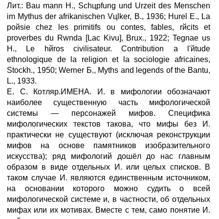
Лит.: Bau mann H., Schцpfung und Urzeit des Menschen
im Mythus der afrikanischen Vцlker, В., 1936; Hurel E., La
poйsie chez les primitifs ou contes, fables, rйcits et
proverbes du Rwnda [Lac Kivu], Brux., 1922; Tegnае us
H., Le hйros civilisateur. Contribution а l'йtude
ethnologique de la religion et la sociologie africaines,
Stockh., 1950; Werner Б., Myths and legends of the Bantu,
L., 1933.
E. С. Котляр.ИМЕНА. И. в мифологии обозначают
наиболее существенную часть мифологической
системы — персонажей мифов. Специфика
мифологических текстов такова, что мифы без И.
практически не существуют (исключая реконструкции
мифов на основе памятников изобразительного
искусства); ряд мифологий дошёл до нас главным
образом в виде отдельных И. или целых списков. В
таком случае И. являются единственным источником,
на основании которого можно судить о всей
мифологической системе и, в частности, об отдельных
мифах или их мотивах. Вместе с тем, само понятие И.