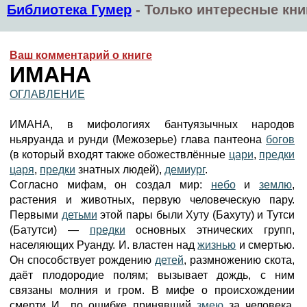
Библиотека Гумер
-
Только интересные кни
Ваш комментарий о книге
ИМАНА
ОГЛАВЛЕНИЕ
ИМАНА, в мифологиях бантуязычных народов
ньяруанда и рунди (Межозерье) глава пантеона
богов
(в который входят также обожествлённые
цари
,
предки
царя
,
предки
знатных людей),
демиург
.
Согласно мифам, он создал мир:
небо
и
землю
,
растения и животных, первую человеческую пару.
Первыми
детьми
этой пары были Хуту (Бахуту) и Тутси
(Батутси) —
предки
основных этнических групп,
населяющих Руанду. И. властен над
жизнью
и смертью.
Он способствует рождению
детей
, размножению скота,
даёт плодородие полям; вызывает дождь, с ним
связаны молния и гром. В мифе о происхождении
смерти И., по ошибке принявший
змею
за человека,