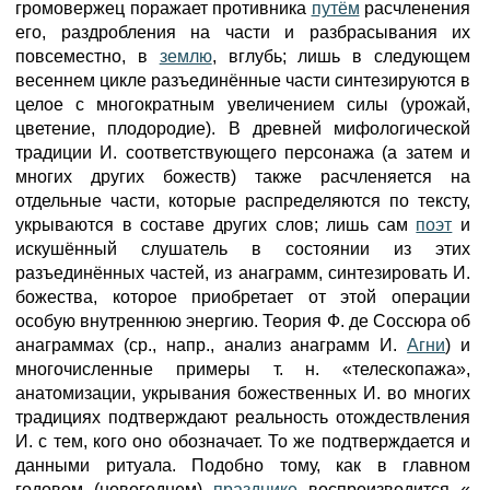
громовержец поражает противника
путём
расчленения
его, раздробления на части и разбрасывания их
повсеместно, в
землю
, вглубь; лишь в следующем
весеннем цикле разъединённые части синтезируются в
целое с многократным увеличением силы (урожай,
цветение, плодородие). В древней мифологической
традиции И. соответствующего персонажа (а затем и
многих других божеств) также расчленяется на
отдельные части, которые распределяются по тексту,
укрываются в составе других слов; лишь сам
поэт
и
искушённый слушатель в состоянии из этих
разъединённых частей, из анаграмм, синтезировать И.
божества, которое приобретает от этой операции
особую внутреннюю энергию. Теория Ф. де Соссюра об
анаграммах (ср., напр., анализ анаграмм И.
Агни
) и
многочисленные примеры т. н. «телескопажа»,
анатомизации, укрывания божественных И. во многих
традициях подтверждают реальность отождествления
И. с тем, кого оно обозначает. То же подтверждается и
данными ритуала. Подобно тому, как в главном
годовом (новогоднем)
празднике
воспроизводится «