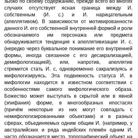
зыбко по своему содержанию, прежде всего во многих
случаях отсутствует ясная граница между И.
собственным (И. с.) и И. нарицательным
(апеллятивом). В зависимости от мотивированности
данного И. его собственной внутренней формой и роли
обозначаемого им персонажа или предмета
обнаруживается тенденция к апеллятивизации И. с.
(нередко через буквальное понимание его внутренней
формы, иногда связанное с его десакрализацией,
демифологизацией), или, напротив, апеллятив
стремится стать И. с, одновременно сакрализуясь и
мифологизируясь. Эта подвижность статуса И. в
мифологии находится в известном соответствии с
особенностями самого мифологического образа.
Божество может выступать в скрытой или в явной
(эпифания) форме, в многообразных ипостасях
(причём некоторые из них могут совпадать с
немифологизированными объектами) и в разных
сферах, объединяемых одним общим И. (например, у
австралийских и ряда индейских племён одним И.
часто обозначается место, топографический объект на