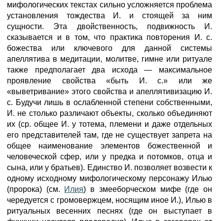
мифологических текстах сильно усложняется проблема
установления тождества И. и стоящей за ним
сущности. Эта двойственность, подвижность И.
сказывается и в том, что практика повторения И. с.
божества или ключевого для данной системы
апеллятива в медитации, молитве, гимне или ритуале
также предполагает два исхода — максимальное
проявление свойства «быть И. с.» или же
«выветривание» этого свойства и апеллятивизацию И.
с. Будучи лишь в ослабленной степени собственными,
И. не столько различают объекты, сколько объединяют
их (ср. общее И. у тотема, племени и даже отдельных
его представителей там, где не существует запрета на
общее наименование элементов божественной и
человеческой сфер, или у предка и потомков, отца и
сына, или у братьев). Единство И. позволяет возвести к
одному исходному мифологическому персонажу Илью
(пророка) (см.
Илия
) в змееборческом мифе (где он
чередуется с громовержцем, носящим иное И.), Илью в
ритуальных весенних песнях (где он выступает в