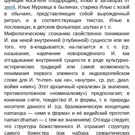
функции носителя плодородия), Илью в заговорах от
змей
, Илью Муромца в былинах, старика Илью с козой
в обычаях, представляющих собой вырожденный
ритуал, и в соответствующих текстах, Илью в
пословицах, в детском фольклоре, шутках и т. п.
Мифологическому сознанию свойственно понимание
И. как некой внутренней (глубинной) сущности или же
того, что в-кладывается, на-лагается и т. п. (ср.
называние, наречение новорождённого И. как
отгадывание внутренней сущности в ряде культурно-
исторических традиций или самоё возможность
понимания первого элемента в индоевропейском
слове для И. *n-men- как «в», «внутри», ср. рус. диал.
воймя «имя»). Этот архаичный «реализм» (в значении,
противоположном «номинализму») предполагает, в
конечном счёте, тождество И. и формы, т. е. природы
носителя данного И. (ср. брахманическую концепцию
namarupa — «имя и форма» и её ведийский прототип
naman:dhaman — с тем же значением). Отсюда следует,
что структура божественного И. отражает структуру
самого божества (как набора семантических