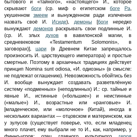
бытового и «тайного», «настоящего» И., которое
скрывают
боги
(ср. миф о египетском
боге
Ра
,
укушенном
змеем
и вынужденном ради излечения
назвать своё И.
Исиде
),
демоны
[
боги
нередко
вынуждают
демонов
раскрывать свои подлинные И.
(ср. И. злых
духов
в вавилонской магии, в
средневековом «Testamentum Solomonis», в
заговорах)],
цари
(в Древнем Китае запрещалось
произносить И. царствующего императора) и простые
смертные. Поэтому в архаичных традициях действует
принцип Nomina sunt odiosa, «И. одиозны» (в смысле:
не подлежат оглашению). Невозможность обойтись без
И. вообще вынуждает создавать разветвлённую
систему «подменных» (неподлинных) И.: ср. тайные и
явные И., истинные («большие») и неистинные
(«малые») И., возрастные или «ранговые» И.
[младенческое, или «молочное» (Китай), иногда в
нескольких вариантах — отцовском и материнском, как
у зулусов (существует поверье, что, если младенец
много плачет, ему выбрали не то И., как, например, у
финно-угров; отец главного культурного
героя