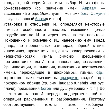
иногда целой серией их, или выбор И. из сферы
божественного (ср. значение имён:
Авраам
—
«всевышний отец», Эммануил — «с нами
бог
»,
Самуил
— «услышанный
богом
» и т. п.)].
Установки в отношении И. определяют некоторые
важные особенности текстов, имеющих целью
воздействие на И. и через него на его носителя.
Поношению и осмеянию И., нанесению ему вреда
[напр., во вредоносных заговорах, чёрной магии,
инвективах, проклятиях, издёвках, сквернословии и
непристойностях (типа римских фесценнин)]
противостоит хвала И., его славословие, возвышение
[ср. инвокации, вызывания, выкликания чествуемого
имени, переходящие в дифирамбы, гимны,
оды
;
торжественные величания на
празднике
, свадьбе, при
похоронном обряде (ср. рим. laudatio funebris или рус.
плачи); призывания
богов
или душ умерших и т. п.]. Во
всех этих жанрах И. нередко подвергается той же
операции расчленения и разбрасывания. Поэтому
соответствующие тексты также изобилуют