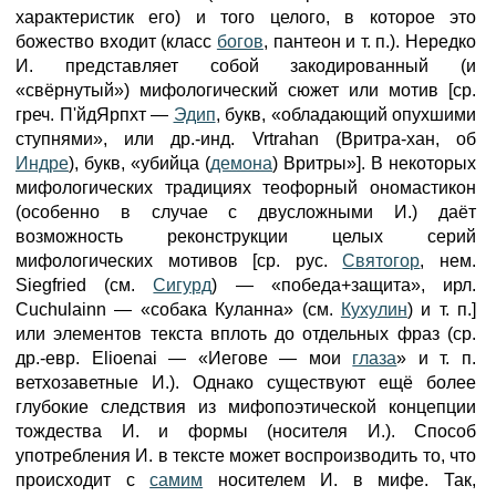
характеристик его) и того целого, в которое это
божество входит (класс
богов
, пантеон и т. п.). Нередко
И. представляет собой закодированный (и
«свёрнутый») мифологический сюжет или мотив [ср.
греч. П'йдЯрпхт —
Эдип
, букв, «обладающий опухшими
ступнями», или др.-инд. Vrtrahan (Вритра-хан, об
Индре
), букв, «убийца (
демона
) Вритры»]. В некоторых
мифологических традициях теофорный ономастикон
(особенно в случае с двусложными И.) даёт
возможность реконструкции целых серий
мифологических мотивов [ср. рус.
Святогор
, нем.
Siegfried (см.
Сигурд
) — «победа+защита», ирл.
Cuchulainn — «собака Куланна» (см.
Кухулин
) и т. п.]
или элементов текста вплоть до отдельных фраз (ср.
др.-евр. Elioenai — «Иегове — мои
глаза
» и т. п.
ветхозаветные И.). Однако существуют ещё более
глубокие следствия из мифопоэтической концепции
тождества И. и формы (носителя И.). Способ
употребления И. в тексте может воспроизводить то, что
происходит с
самим
носителем И. в мифе. Так,