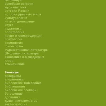
На главную
всеобщая история
журналистика
история России
история древнего мира
культурология
литературоведение
наука
педагогика
политология
право и юриспруденция
психология
социология
философия
художественная литература
Школьная литература
экономика и менеджмент
юмор
языкознание
Теология
апокрифы
апологетика
библейские толкования
библиология
библейские словари
богословие
догматика
душепопечительство
екклесиология