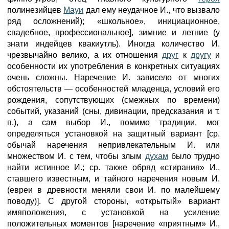
полинезийцев
Мауи
дал ему неудачное И., что вызвало
ряд осложнений); «школьное», инициационное,
свадебное, профессиональное], зимние и летние (у
знати индейцев квакиутль). Иногда количество И.
чрезвычайно велико, а их отношения
друг
к
другу
и
особенности их употребления в конкретных ситуациях
очень сложны. Наречение И. зависело от многих
обстоятельств — особенностей младенца, условий его
рождения, сопутствующих (смежных по времени)
событий, указаний (сны, дивинации, предсказания и т.
п.), а сам выбор И., помимо традиции, мог
определяться установкой на защитный вариант [ср.
обычай наречения непривлекательным И. или
множеством И. с тем, чтобы злым
духам
было трудно
найти истинное И.; ср. также обряд «стирания» И.,
ставшего известным, и тайного наречения новым И.
(евреи в древности меняли свои И. по малейшему
поводу)]. С другой стороны, «открытый» вариант
имяположения, с установкой на усиление
положительных моментов [наречение «приятным» И.,