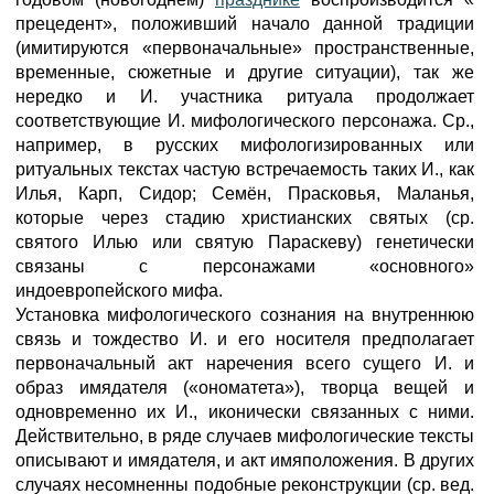
прецедент», положивший начало данной традиции
(имитируются «первоначальные» пространственные,
временные, сюжетные и другие ситуации), так же
нередко и И. участника ритуала продолжает
соответствующие И. мифологического персонажа. Ср.,
например, в русских мифологизированных или
ритуальных текстах частую встречаемость таких И., как
Илья, Карп, Сидор; Семён, Прасковья, Маланья,
которые через стадию христианских святых (ср.
святого Илью или святую Параскеву) генетически
связаны с персонажами «основного»
индоевропейского мифа.
Установка мифологического сознания на внутреннюю
связь и тождество И. и его носителя предполагает
первоначальный акт наречения всего сущего И. и
образ имядателя («ономатета»), творца вещей и
одновременно их И., иконически связанных с ними.
Действительно, в ряде случаев мифологические тексты
описывают и имядателя, и акт имяположения. В других
случаях несомненны подобные реконструкции (ср. вед.