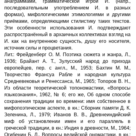
анаграммами, грамматической игрой И. (напр.,
последовательным употреблением И. в разных
формах), мифологическими этимологиями и другими
приёмами, определяющими стилистику таких текстов.
Эти особенности использования И. подтверждают
распространённый в архаичных коллективах взгляд на
И. как на внутреннюю сущность, душу его носителя,
источник силы и процветания.
Лит.: Фрейденберг О. М. Поэтика сюжета и жанра, Л.,
1936; Брайант А. Т., Зулусский народ до прихода
европейцев, пер. с англ., М., 1953; Бахтин М. М.,
Творчество Франсуа Рабле и народная культура
Средневековья и Ренессанса, М., 1965; Топоров В. Н.,
Из области теоретической топономастики, «Вопросы
языкознания», 1962, № 6; его же, Об одном способе
сохранения традиции во времени: имя собственное в
мифопоэтическом аспекте, в кн.: Сборник памяти Д. К.
Зеленина, Л., 1979; Иванов В. В., Древнеиндийский
миф об установлении имен и его параллель в
греческой традиции, в кн.: Индия в древности, М., 1964;
Огибенин Б. Л., Вопросы ведийской ономастики, в кн.: