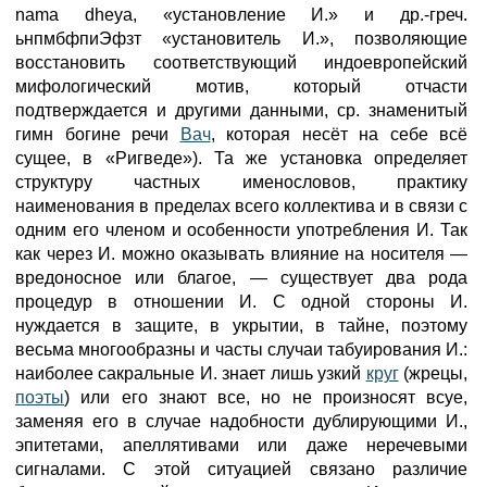
nama dheya, «установление И.» и др.-греч.
ьнпмбфпиЭфзт «установитель И.», позволяющие
восстановить соответствующий индоевропейский
мифологический мотив, который отчасти
подтверждается и другими данными, ср. знаменитый
гимн богине речи
Вач
, которая несёт на себе всё
сущее, в «Ригведе»). Та же установка определяет
структуру частных именословов, практику
наименования в пределах всего коллектива и в связи с
одним его членом и особенности употребления И. Так
как через И. можно оказывать влияние на носителя —
вредоносное или благое, — существует два рода
процедур в отношении И. С одной стороны И.
нуждается в защите, в укрытии, в тайне, поэтому
весьма многообразны и часты случаи табуирования И.:
наиболее сакральные И. знает лишь узкий
круг
(жрецы,
поэты
) или его знают все, но не произносят всуе,
заменяя его в случае надобности дублирующими И.,
эпитетами, апеллятивами или даже неречевыми
сигналами. С этой ситуацией связано различие