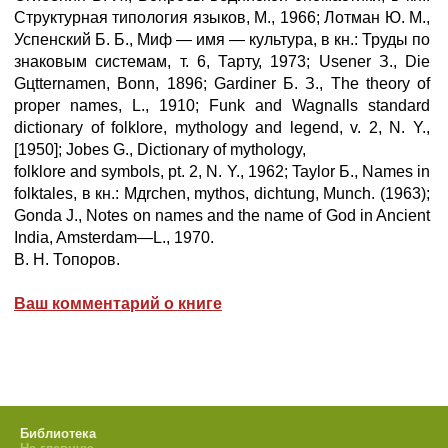
Структурная типология языков, М., 1966; Лотман Ю. М.,
Успенский Б. Б., Миф — имя — культура, в кн.: Труды по
знаковым системам, т. 6, Тарту, 1973; Usener З., Die
Gцtternamen, Bonn, 1896; Gardiner Б. З., The theory of
proper names, L., 1910; Funk and Wagnalls standard
dictionary of folklore, mythology and legend, v. 2, N. Y.,
[1950]; Jоbes G., Dictionary of mythology,
folklore and symbols, pt. 2, N. Y., 1962; Taylor Б., Names in
folktales, в кн.: Mдrchen, mythos, dichtung, Munch. (1963);
Gonda J., Notes on names and the name of God in Ancient
India, Amsterdam—L., 1970.
В. H. Топоров.
Ваш комментарий о книге
Библиотека