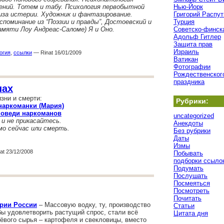
дений. Тотем и табу. Психология первобытной
Нью-Йорк
иза истерии. Художник и фантазирование.
Григорий Распут
споминание из “Поэзии и правды”, Достоевский и
Турция
амяти Лоу Андреас-Саломе) Я и Оно.
Советско-финск
Адольф Гитлер
Защита прав
Израиль
огия
,
ссылки
— Rinat 16/01/2009
Ватикан
Фотографии
Рождественског
праздника
нах
зни и смерти:
Рубрики:
 наркоманки (Мария)
поведи наркоманов
uncategorized
 и не прикасайтесь.
Анекдоты
мо сейчас или смерть.
Без рубрики
Даты
Измы
t 23/12/2008
Побывать
подборки ссыло
Подумать
Послушать
Посмеяться
Посмотреть
Почитать
ории России
– Массовую водку, ту, производство
Статьи
бы удовлетворить растущий спрос, стали всё
Цитата дня
шёвого сырья – картофеля и свекловицы, вместо