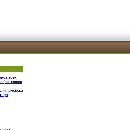
анов всех
в (по версии
зни человека
 года
в
илдинг