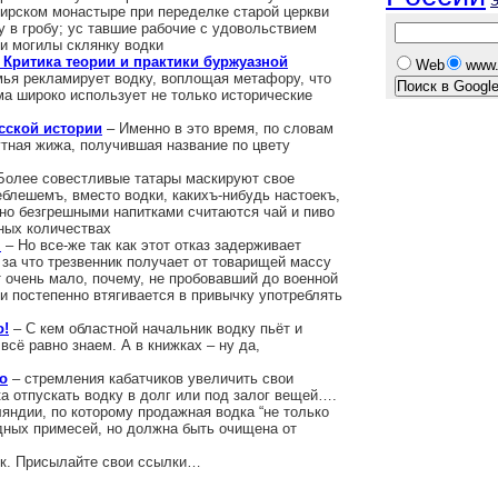
Э
вирском монастыре при переделке старой церкви
 в гробу; ус тавшие рабочие с удовольствием
и могилы склянку водки
 Критика теории и практики буржуазной
Web
www.
ья рекламирует водку, воплощая метафору, что
ма широко использует не только исторические
усской истории
– Именно в это время, по словам
утная жижа, получившая название по цвету
Более совестливые татары маскируют свое
еблешемъ, вместо водки, какихъ-нибудь настоекъ,
но безгрешными напитками считаются чай и пиво
ных количествах
я
– Но все-же так как этот отказ задерживает
за что трезвенник получает от товарищей массу
т очень мало, почему, не пробовавший до военной
и постепенно втягивается в привычку употреблять
о!
– С кем областной начальник водку пьёт и
всё равно знаем. А в книжках – ну да,
о
– стремления кабатчиков увеличить свои
а отпускать водку в долг или под залог вещей….
ляндии, по которому продажная водка “не только
дных примесей, но должна быть очищена от
к. Присылайте свои ссылки…