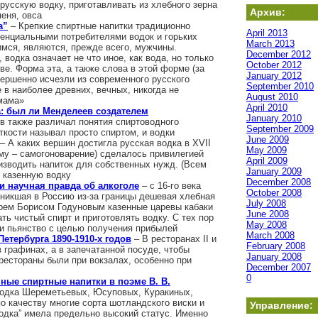
русскую водку, приготавливать из хлебного зерна
Архив:
меня, овса
а”
– Крепкие спиртные напитки традиционно
April 2013
тенциальными потребителями водок и горьких
March 2013
имся, являются, прежде всего, мужчины.
December 2012
 водка означает не что иное, как вода, но только
October 2012
е. Форма эта, а также слова в этой форме (за
January 2012
ершенно исчезли из современного русского
September 2010
 в наиболее древних, вечных, никогда не
August 2010
мама»
April 2010
: был ли Менделеев создателем
January 2010
 также различал понятия спиртоводного
September 2009
ткости называл просто спиртом, и водки
June 2009
– А каких вершин достигла русская водка в XVII
May 2009
ому – самогоноварение) сделалось привилегией
April 2009
изводить напиток для собственных нужд. (Всем
January 2009
 казенную водку
December 2008
и научная правда об алкоголе
– с 16-го века
October 2008
оникшая в Россию из-за границы дешевая хлебная
July 2008
арем Борисом Годуновым казенные царевы кабаки
June 2008
ть чистый спирт и приготовлять водку. С тех пор
May 2008
и пьянство с целью получения прибылей
March 2008
Петербурга 1890-1910-х годов
– В ресторанах II и
February 2008
 графинах, а в запечатанной посуде, чтобы
January 2008
рестораны были при вокзалах, особенно при
December 2007
0
ные спиртные напитки в поэме В. В.
одка Шереметьевых, Юсуповых, Куракиных,
о качеству многие сорта шотландского виски и
Управление:
водка” имела предельно высокий статус. Именно