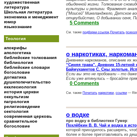
художественная
обыденной жизни. Толкование снови
литература
культуры и религии. Фрагмент анал
Школьная литература
(“Моисей” Микеланджело, Детское во
экономика и менеджмент
отцеубийство, О добывании огня, П
юмор
5 Comments
языкознание
См. также
подборки ссылок
,
Почитать
психол
Теология
апокрифы
апологетика
о наркотиках, наркома
библейские толкования
Дневники наркоманов, описание их жи
библиология
“Синяя трава”. Дневник 15-летней
библейские словари
Баймухаметов С. Сны золотые. Ис
богословие
Если вы это не пробовали – то даже
догматика
Если уже втянулись – бросайте пря
душепопечительство
0 Comments
екклесиология
история церкви
См. также
Почитать
наркотики
,
ссылки
— Rina
оккультизм
патрология
религиоведение
сектология
о водке
современная церковь
про водку в библиотеке Гумер
:
сравнительное
Похлёбкин В. В. Чай и водка в ист
богословие
которой приходилось расширять, что
более и более приготавливать из де