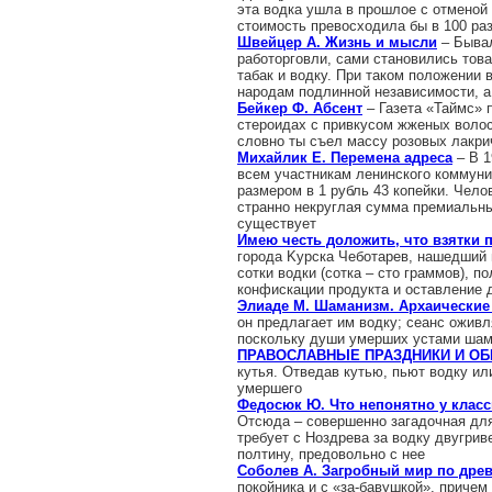
эта водка ушла в прошлое с отменой 
стоимость превосходила бы в 100 раз
Швейцер А. Жизнь и мысли
– Бывал
работорговли, сами становились тов
табак и водку. При таком положении 
народам подлинной независимости, а
Бейкер Ф. Абсент
– Газета «Таймс» п
стероидах с привкусом жженых волос
словно ты съел массу розовых лакри
Михайлик Е. Перемена адреса
– В 1
всем участникам ленинского коммуни
размером в 1 рубль 43 копейки. Чело
странно некруглая сумма премиальны
существует
Имею честь доложить, что взятки 
города Kурска Чеботарев, нашедший 
сотки водки (сотка – сто граммов), п
конфискации продукта и оставление 
Элиаде М. Шаманизм. Архаические 
он предлагает им водку; сеанс оживл
поскольку души умерших устами шам
ПРАВОСЛАВНЫЕ ПРАЗДНИКИ И О
кутья. Отведав кутью, пьют водку и
умершего
Федосюк Ю. Что непонятно у класс
Отсюда – совершенно загадочная для
требует с Ноздрева за водку двугриве
полтину, предовольно с нее
Соболев А. Загробный мир по дре
покойника и с «за-бавушкой», причем