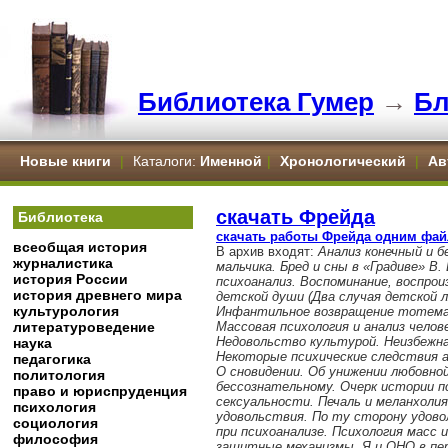
Библиотека Гумер
→
Бл
Новые книги
|
Каталоги:
Именной
|
Хронологический
|
Ав
скачать Фрейда
Библиотека
скачать работы Фрейда одним фай
всеобщая история
В архив входят:
Анализ конечный и 
журналистика
мальчика. Бред и сны в «Градиве» В.
история России
психоанализ. Воспоминание, воспрои
история древнего мира
детской души (Два случая детской л
культурология
Инфантильное возвращение тотема.
литературоведение
Массовая психология и анализ челов
Недовольство культурой. Неизбежна
наука
Некоторые психические следствия а
педагогика
О сновидении. Об унижении любовно
политология
бессознательному. Очерк истории пс
право и юриспруденция
сексуальности. Печаль и меланхолия
психология
удовольствия. По ту сторону удово
социология
при психоанализе. Психология масс и
философия
защитные механизмы. Я и ОНО в пер