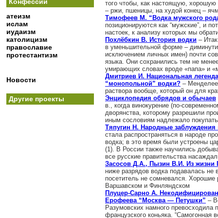
Конфессии
того чтобы, как настоящую, хорошую 
– ржи, пшеницы, на худой конец – яч
атеизм
Тимофеев М. “Водка мужского род
ислам
позиционируются как “мужские”, и по
иудаизм
настоек, к анализу которых мы обрат
католицизм
Похлёбкин В. История водки
– Итак,
православие
в уменьшительной форме – диминутив
исключением личных имен) почти сов
протестантизм
языка. Они сохранились тем не менее
умирающих словах вроде «папа» и «
Дмитриев И. Национальная легенда
Новости
“монопольной” водки?
– Менделеев
раствора вообще, который он для кра
Энциклопедия обрядов и обычаев
Другие проекты
в., когда винокурение (по-современн
дворянства, которому разрешили про
иным сословиям надлежало покупать
Тяпугин Н. Народные заблуждения 
стала распространяться в народе пр
водка; в это время были устроены ц
(1). В России также научились добыва
все русские правительства насаждал
Засосов Д.А., Пызин В.И. Из жизни 
ниже разрядов водка подавалась не в
посетитель не сомневался. Хорошие 
Варшавском и Финляндском
Плуцер-Сарно А. Некодифицирован
Ерофеева “Москва — Петушки”
– В
Разумовских намного превосходила п
французского коньяка. “Самогонная 