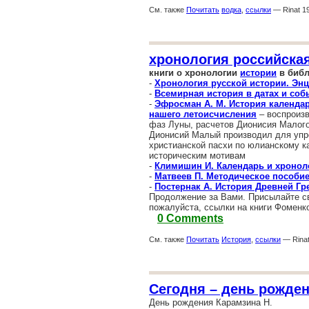
См. также
Почитать
водка
,
ссылки
— Rinat 19
хронология российска
книги о хронологии
истории
в библ
-
Хронология русской истории. Эн
-
Всемирная история в датах и соб
-
Эфросман А. М. История календар
нашего летоисчисления
– воспроизв
фаз Луны, расчетов Дионисия Малого 
Дионисий Малый производил для упр
христианской пасхи по юлианскому ка
историческим мотивам
-
Климишин И. Календарь и хронол
-
Матвеев П. Методическое пособие
-
Постернак А. История Древней Гр
Продолжение за Вами. Присылайте сво
пожалуйста, ссылки на книги Фоменко
0 Comments
См. также
Почитать
История
,
ссылки
— Rinat
Сегодня – день рожден
День рождения Карамзина Н.