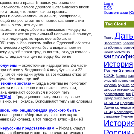
крепостного права. В новых условиях ее
Log in
 стоимость самого дорогого шотландского виски
RSS
о и такое, что люди, как во времена
Комментарии
R
аром и обменивались на деньги, боеприпасы,
вещей вопрос стоит не о предоставлении этим
Tag Cloud
 лишь о том, что лучше
исала, что вкус абсента напоминает «водку на
Дат
 и оставляет во рту сильный неприятный привкус,
Право
чных леденцов, которых все избегают»
961 году в Ивановском районе Одесской области
Забастовка
Колумб
стического субботника была выдана премия
за обучение
восточ
веку другой эпохи трудно понять, откуда взялась
идолопоклонство
Философи
х. Стандартных цен на водку более не
История
получены
– околоточный надзиратель 2-й части
при обыске у Богдановой 4 полубутылки и 22
Русский архив
олучил от нее один рубль за возможный отказ от
СССР
Законы
нац
дела без последствий
римский
православ
техники экстаза
– Когда молитвы не помогают,
Израиль
Музыка
п
яется и постепенно становится комичным,
цензура
история м
ана начинают ссориться и хором петь
работорговля
топ
БРЯДЫ
– Традиционное ритуальное кушание –
Продолжительность
ли вино, не чокаясь. Вспоминают теплыми словами
ссылки
Програ
Идолы
календарь
иков, или энциклопедия русского быта
–
СПИД
москвоведе
 нас сцена в «Мертвых душах»: шинкарка
страдание
Пушкин
нник (20 копеек), а тот говорит зятю: «Дай ей
Истори
внерусским представлениям
– Иногда кладут
России
 роль забавушки играет на не счастье мужика