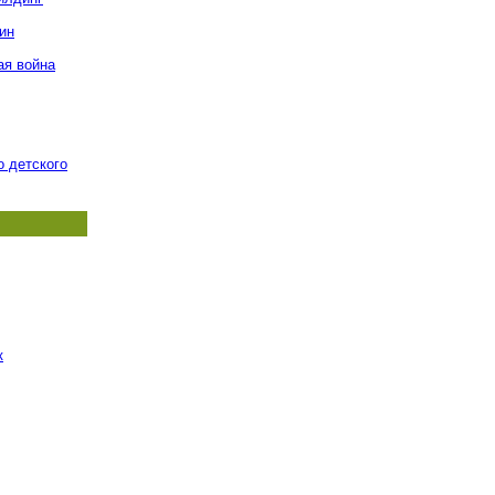
ин
ая война
о детского
к