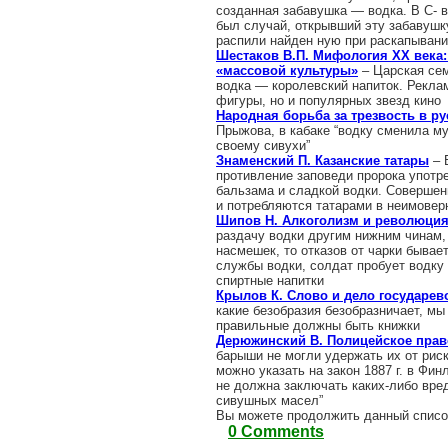
созданная забавушка — водка. В С- 
был случай, открывший эту забавушку
распили найден ную при раскапывани
Шестаков В.П. Мифология XX века:
«массовой культуры»
– Царская сем
водка — королевский напиток. Рекла
фигуры, но и популярных звезд кино
Народная борьба за трезвость в р
Прыжова, в кабаке “водку сменила м
своему сивухи”
Знаменский П. Казанские татары
– 
противление заповеди пророка употр
бальзама и сладкой водки. Совершен
и потребляются татарами в неимовер
Шипов Н. Алкоголизм и революци
раздачу водки другим нижним чинам, 
насмешек, то отказов от чарки бывае
службы водки, солдат пробует водку 
спиртные напитки
Крылов К. Слово и дело государев
какие безобразия безобразничает, мы 
правильные должны быть книжки
Дерюжинский В. Полицейское прав
барыши не могли удержать их от риск
можно указать на закон 1887 г. в Фин
не должна заключать каких-либо вре
сивушных масел”
Вы можете продолжить данный списо
0 Comments