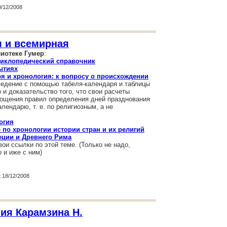
/12/2008
я и всемирная
иотеке Гумер
:
циклопедический справочник
ытиях
я и хронология: к вопросу о происхождении
едение с помощью табеля-календаря и таблицы
и доказательство того, что свои расчеты
ощения правил определения дней празднования
лендарю, т. е. по религиозным, а не
огия
 по хронологии истории стран и их религий
еции и Древнего Рима
и ссылки по этой теме. (Только не надо,
 и иже с ним)
 18/12/2008
ия Карамзина Н.