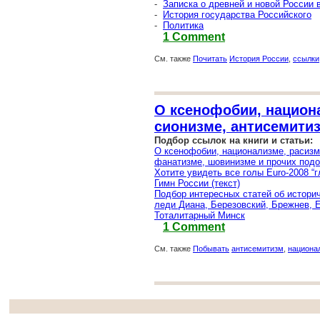
-
Записка о древней и новой России 
-
История государства Российского
-
Политика
1 Comment
См. также
Почитать
История России
,
ссылки
О ксенофобии, национ
сионизме, антисемити
Подбор ссылок на книги и статьи:
О ксенофобии, национализме, расизм
фанатизме, шовинизме и прочих под
Хотите увидеть все голы Euro-2008 “
Гимн России (текст)
Подбор интересных статей об историч
леди Диана, Березовский, Брежнев, 
Тоталитарный Минск
1 Comment
См. также
Побывать
антисемитизм
,
национа