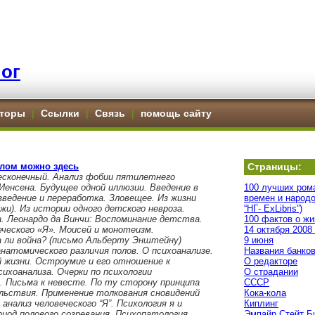
ог
торы
|
Ссылки
|
Связь
|
помощь сайту
лом можно здесь
Страницы:
бесконечный. Анализ фобии пятилетнего
 Иенсена. Будущее одной иллюзии. Введение в
100 лучших ром
зведение и переработка. Зловещее. Из жизни
времен и народо
жи). Из истории одного детского невроза.
“НГ- ExLibris”)
 Леонардо да Винчи: Воспоминание детства.
100 фактов о жи
еческого «Я». Моисей и монотеизм.
14 октября 2008
 ли война? (письмо Альберту Энштейну)
9 июня
натомического различия полов. О психоанализе.
Названия банко
й жизни. Остроумие и его отношение к
О редакторе
ихоанализа. Очерки по психологии
О страдании
. Письма к невесте. По ту сторону принципа
СССР
льствия. Применение толкования сновидений
Кока-кола
 анализ человеческого “Я”. Психология я и
Киплинг
иод полового созревания. Психопатология
Эмпайр Стейт Б