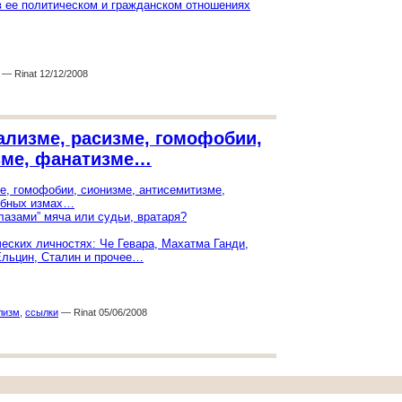
в ее политическом и гражданском отношениях
— Rinat 12/12/2008
ализме, расизме, гомофобии,
зме, фанатизме…
е, гомофобии, сионизме, антисемитизме,
обных измах…
глазами” мяча или судьи, вратаря?
еских личностях: Че Гевара, Махатма Ганди,
Ельцин, Сталин и прочее…
лизм
,
ссылки
— Rinat 05/06/2008