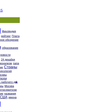
SS
ы
Финляндия
рейтинг
Плата
ное обозрение
я
образование
новости
24 декабря
ионализм
папа
Страны
ие
сихология
осквы
Люди
 рабочего д�
ммы
Москва
антисемитизм
ние
названия
США
имена
я