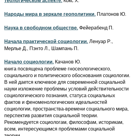
Кокс Х.
теологическом аспекте.
Платонов Ю.
Народы мира в зеркале геополитики.
Фейерабенд П.
Наука в свободном обществе.
Ленуар Р.,
Начала практической социологии.
Мерлье Д., Пэнто Л., Шампань П.
Качанов Ю.
Начало социологии.
книга посвящена проблеме гносеологического,
социального и политического обоснования социологии.
В ней дается ключевое для современной социальной
науки изложение проблемы условий действительности
социологического познания, статуса социальных
фактов и феноменологических идеальностей
социологии, пространства-времени социального мира,
перспектив развития социальной теории.
Рекомендуется социологам, философам, историкам,
всем, интересующимся проблемами социальной
теории.