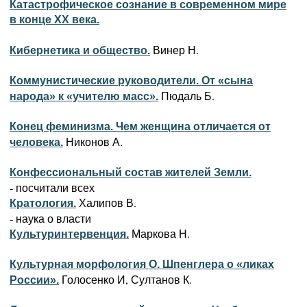
Катастрофическое сознание в современном мире
в конце ХХ века.
Винер Н.
Кибернетика и общество.
Коммунистические руководители. От «сына
Пюдаль Б.
народа» к «учителю масс».
Конец феминизма. Чем женщина отличается от
Никонов А.
человека.
Конфессиональный состав жителей Земли.
- посчитали всех
Халипов В.
Кратология.
- наука о власти
Маркова Н.
Культуринтервенция.
Культурная морфология О. Шпенглера о «ликах
Голосенко И, Султанов К.
России».