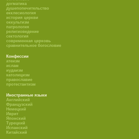
догматика
душепопечительство
екклесиология
история церкви
оккультизм
патрология
религиоведение
сектология
современная церковь
сравнительное богословие
Конфессии
атеизм
ислам
иудаизм
католицизм
православие
протестантизм
Иностранные языки
Английский
Французский
Немецкий
Иврит
Японский
Турецкий
Испанский
Китайский