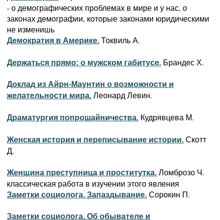
- о демографических проблемах в мире и у нас, о
законах демографии, которые законами юридическими
не изменишь
Токвиль А.
Демократия в Америке.
Брандес Х.
Держаться прямо: о мужском габитусе.
Доклад из Айрн-Маунтин о возможности и
Леонард Левин.
желательности мира.
Кудрявцева М.
Драматургия попрошайничества.
Скотт
Женская история и переписывание истории.
Д.
Ломброзо Ч.
Женщина преступница и проститутка.
классическая работа в изучении этого явления
Сорокин П.
Заметки социолога. Запаздывание.
Заметки социолога. Об обывателе и