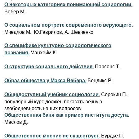
О некоторых категориях понимающей социологии.
Вебер М.
О социальном портрете современного верующего.
Мчедлов М., Ю.Гаврилов, А. Шевченко.
О специфике культурно-социологического
Манхейм К.
познания.
Парсонс Т.
О структуре социального действия.
Бендикс Р.
Образ общества у Макса Вебера.
Сорокин П.
Общедоступный учебник социологии.
популярный курс должен показать вечную
злободневность наших вопросов
Общественная баня как пример института досуга.
Маслов Д.
Бурдье П.
Общественное мнение не существует.