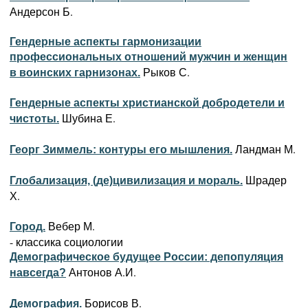
Андерсон Б.
Гендерные аспекты гармонизации
профессиональных отношений мужчин и женщин
Рыков С.
в воинских гарнизонах.
Гендерные аспекты христианской добродетели и
Шубина Е.
чистоты.
Ландман М.
Георг Зиммель: контуры его мышления.
Шрадер
Глобализация, (де)цивилизация и мораль.
Х.
Вебер М.
Город.
- классика социологии
Демографическое будущее России: депопуляция
Антонов А.И.
навсегда?
Борисов В.
Демография.