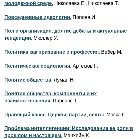
Николаева Е., Николаева Т.
молодежной среде.
Попова И.
Повседневные идеологии.
Пол и организация: долгие дебаты и актуальные
Мюллер У.
тенденции.
Вебер М.
Политика как призвание и профессия.
Артемов Г.
Политическая социология.
Луман Н.
Понятие общества.
Понятие общества: компоненты и их
Парсонс Т.
взаимоотношения.
Моска Г.
Правящий класс. Церкви, партии, секты.
Проблема интеллигенции: Исследование ее роли в
Манхейм К.
прошлом и настоящем.