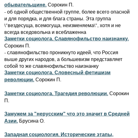
Сорокин П.
обывательщине.
- об одной общественной группе, более всего опасной
и для порядка, и для блага страны. Эта группа
\"вездесуща, всемогуща, неизменяема\", хотя и не
всегда вседовольна и всеблаженна
Заметки социолога. Славянофильство наизнанку.
Сорокин П.
- славянофильство проникнуто идеей, что Россия
выше других народов, а большевизм представляет
собой то же славянофильство наизнанку
Заметки социолога. Словесный фетишизм
Сорокин П.
революции.
Сорокин
Заметки социолога. Трагедия революции.
П.
Замужем за "нерусским" что это значит в Средней
Брусина О.
Азии.
Западная социология. Исторические этапы,