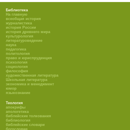
Библиотека
На главную
всеобщая история
журналистика
история России
история древнего мира
культурология
литературоведение
наука
педагогика
политология
право и юриспруденция
психология
социология
философия
художественная литература
Школьная литература
экономика и менеджмент
юмор
языкознание
Теология
апокрифы
апологетика
библейские толкования
библиология
библейские словари
богословие