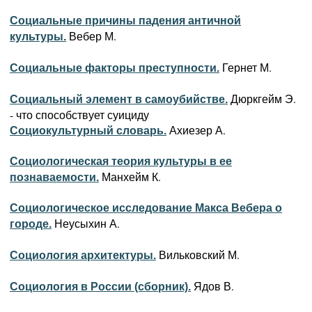
Социальные причины падения античной
Вебер М.
культуры.
Гернет М.
Социальные факторы преступности.
Дюркгейм Э.
Социальный элемент в самоубийстве.
- что способствует суициду
Ахиезер А.
Социокультурный словарь.
Социологическая теория культуры в ее
Манхейм К.
познаваемости.
Социологическое исследование Макса Вебера о
Неусыхин А.
городе.
Вильковский М.
Социология архитектуры.
Ядов В.
Социология в России (сборник).