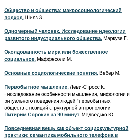
Общество и общества: макросоциологический
Шилз Э.
подход.
Одномерный человек. Исследование идеологии
Маркузе Г.
развитого индустриального общества.
Околдованность мира или божественное
Маффесоли М.
социальное.
Вебер М.
Основные социологические понятия.
Леви-Стросс К.
Первобытное мышление.
- исследование особенности мышления, мифологии и
ритуального поведения людей "первобытных"
обществ с позиций структурной антропологии
Медведько Ю.
Питирим Сорокин за 90 минут.
Повседневная вещь как объект социокультурной
практики: семантика мобильного телефона в