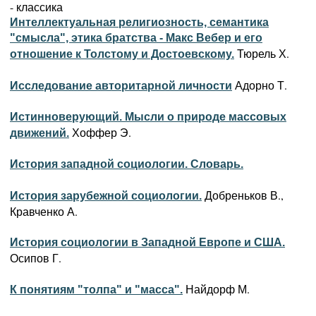
- классика
Интеллектуальная религиозность, семантика
"смысла", этика братства - Макс Вебер и его
Тюрель Х.
отношение к Толстому и Достоевскому.
Адорно Т.
Исследование авторитарной личности
Истинноверующий. Мысли о природе массовых
Хоффер Э.
движений.
История западной социологии. Словарь.
Добреньков В.,
История зарубежной социологии.
Кравченко А.
История социологии в Западной Европе и США.
Осипов Г.
Найдорф М.
К понятиям "толпа" и "масса".