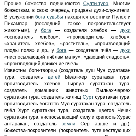
Прочие божества подчиняются
Султи-тура
. Многим
божествам, в свою очередь, приданы духи-служители.
В услужении
бога
судьбы
находятся вестники Пулех и
Пихампар (последний также покровительствует
животным), у
бога
— создателя хлебов —
духи
«основатель хлебов», «производитель хлебов»,
«хранитель хлебов», «раститель», «производящий
плоды поля» и др., у
бога
— создателя пчёл —
духи
«ниспосылающий пчёлам матку», «дающий сладость»,
«производящий движение пчёл».
Известны боги-творцы (создатель душ Чун суратакан
тура, создатель
детей
Ывал-хер суратакан тура,
производитель хлебов Тырпул суратакан тура,
создатель домашних животных Выльах-черлех
суратакан тура, создатель жилищ
Сурт
суратакан тура,
производитель богатств Мул суратакан тура, создатель
пчёл Хурт суратакан тура, создатель цветов Чечек
суратакан тура, ниспосылающий силу и крепость Хурас
антаракан, создатель
земли
Сер ашше и др.),
божества-покровители (покровитель путешествующих