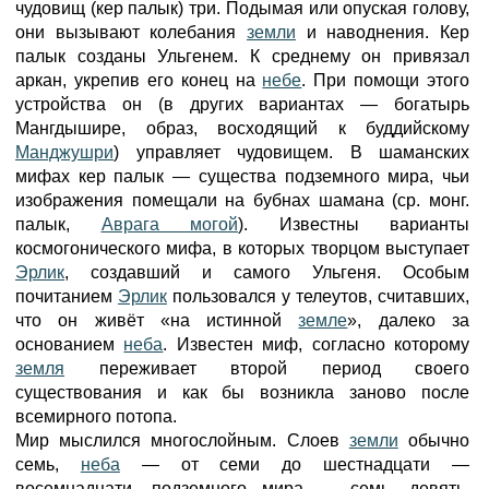
чудовищ (кер палык) три. Подымая или опуская голову,
они вызывают колебания
земли
и наводнения. Кер
палык созданы Ульгенем. К среднему он привязал
аркан, укрепив его конец на
небе
. При помощи этого
устройства он (в других вариантах — богатырь
Мангдышире, образ, восходящий к буддийскому
Манджушри
) управляет чудовищем. В шаманских
мифах кер палык — существа подземного мира, чьи
изображения помещали на бубнах шамана (ср. монг.
палык,
Аврага могой
). Известны варианты
космогонического мифа, в которых творцом выступает
Эрлик
, создавший и самого Ульгеня. Особым
почитанием
Эрлик
пользовался у телеутов, считавших,
что он живёт «на истинной
земле
», далеко за
основанием
неба
. Известен миф, согласно которому
земля
переживает второй период своего
существования и как бы возникла заново после
всемирного потопа.
Мир мыслился многослойным. Слоев
земли
обычно
семь,
неба
— от семи до шестнадцати —
восемнадцати, подземного мира — семь, девять.