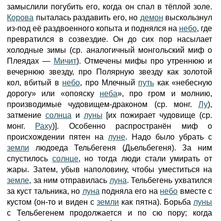
замыслили погубить его, когда он спал в тёплой золе.
Корова
пыталась раздавить его, но
демон
выскользнул
из-под её раздвоенного копыта и поднялся на
небо
, где
превратился в созвездие. Он до сих пор насылает
холодные зимы (ср. аналогичный монгольский миф о
Плеядах —
Мичит
). Отмечены мифы про утреннюю и
вечернюю звезду, про Полярную звезду как золотой
кол, вбитый в
небо
, про Млечный
путь
как «небесную
дорогу» или «опояску
неба
», про гром и молнию,
производимые чудовищем-драконом (ср. монг.
Лу
),
затмение
солнца
и
луны
[их пожирает чудовище (ср.
монг.
Раху
)]. Особенно распространён миф о
происхождении пятен на
луне
. Надо было убрать с
земли
людоеда Тельбегеня (Дьельбегеня). За ним
спустилось
солнце
, но тогда люди стали умирать от
жары. Затем, убыв наполовину, чтобы уместиться на
земле
, за ним отправилась
луна
. Тельбегень ухватился
за куст тальника, но
луна
подняла его на
небо
вместе с
кустом (он-то и виден с
земли
как пятна). Борьба
луны
с Тельбегенем продолжается и по сю пору; когда