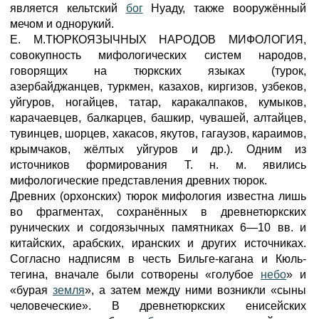
является кельтский
бог
Нуаду, также вооружённый
мечом и однорукий.
Е. М.ТЮРКОЯЗЫЧНЫХ НАРОДОВ МИФОЛОГИЯ,
совокупность мифологических систем народов,
говорящих на тюркских языках (турок,
азербайджанцев, туркмен, казахов, киргизов, узбеков,
уйгуров, ногайцев, татар, каракалпаков, кумыков,
карачаевцев, балкарцев, башкир, чувашей, алтайцев,
тувинцев, шорцев, хакасов, якутов, гагаузов, караимов,
крымчаков, жёлтых уйгуров и др.). Одним из
источников формирования Т. н. м. явились
мифологические представления древних тюрок.
Древних (орхонских) тюрок мифология известна лишь
во фрагментах, сохранённых в древнетюркских
рунических и согдоязычных памятниках 6—10 вв. и
китайских, арабских, иранских и других источниках.
Согласно надписям в честь Бильге-кагана и Кюль-
тегина, вначале были сотворены «голубое
небо
» и
«бурая
земля
», а затем между ними возникли «сыны
человеческие». В древнетюркских енисейских