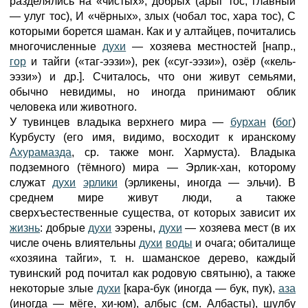
разделялись на «чистых», добрых (арыг тос, главный
— улуг тос), И «чёрных», злых (чобал тос, хара тос), С
которыми борется шаман. Как и у алтайцев, почитались
многочисленные
духи
— хозяева местностей [напр.,
гор
и тайги («таг-ээзи»), рек («суг-ээзи»), озёр («кель-
ээзи») и др.]. Считалось, что они живут семьями,
обычно невидимы, но иногда принимают облик
человека или животного.
У тувинцев владыка верхнего мира —
бурхан
(
бог
)
Курбусту (его имя, видимо, восходит к иранскому
Ахурамазда
, ср. также монг. Хармуста). Владыка
подземного (тёмного) мира — Эрлик-хан, которому
служат
духи
эрлики
(эрликены, иногда — эльчи). В
среднем мире живут люди, а также
сверхъестественные существа, от которых зависит их
жизнь
: добрые
духи
ээрены,
духи
— хозяева мест (в их
числе очень влиятельны
духи
воды
и очага; обиталище
«хозяина тайги», т. н. шаманское дерево, каждый
тувинский род почитал как родовую святыню), а также
некоторые злые
духи
[кара-бук (иногда — бук, пук),
аза
(иногда — мёге, хи-юм), албыс (см. Албасты), шулбу