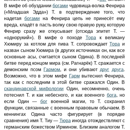
В мифе об обуздании
богами
чудовища-волка Фенрира
(«Младшая Эдда») Т. в подтверждение того, что
надетая
богами
на Фенрира цепь не принесёт ему
вреда, кладёт в пасть волку свою правую руку, которую
Фенрир сразу же откусывает (отсюда эпитет Т. —
«однорукий»). В мифе о походе
Тора
к великану
Хюмиру за котлом для пива Т. сопровождает
Тора
и
назван сыном Хюмира (в других источниках он, как все
основные асы, считается сыном Одина). В последней
битве перед концом мира (см. Рагнарёк) Т. сражается с
демонским псом
Гармом
, и они убивают
друг
друга
.
Возможно, что в этом мифе
Гарм
вытеснил Фенрира,
так как с последним в этой битве сражался Один. В
скандинавской мифологии
Один, несомненно, очень
потеснил Т. и как небесного, и как военного
бога
, но
если Один —
бог
военной магии, то Т. сохранил
функции, связанные с военным правовым обычаем. В
кеннингах Одина часто фигурирует (в порядке
сравнения) имя Т. Тиу —
Тюра
иногда отождествляют с
германским божеством Ирмином. Близким аналогом Т.