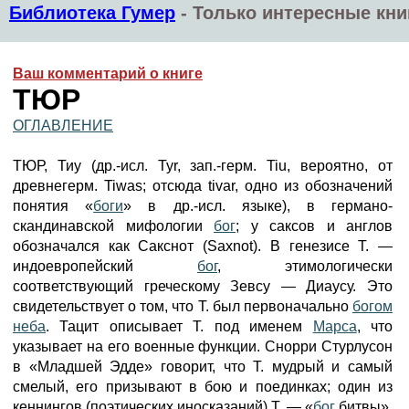
Библиотека Гумер
-
Только интересные кни
Ваш комментарий о книге
ТЮР
ОГЛАВЛЕНИЕ
ТЮР, Тиу (др.-исл. Tyr, зап.-герм. Tiu, вероятно, от
древнегерм. Tiwas; отсюда tivar, одно из обозначений
понятия «
боги
» в др.-исл. языке), в германо-
скандинавской мифологии
бог
; у саксов и англов
обозначался как Сакснот (Saxnot). В генезисе Т. —
индоевропейский
бог
, этимологически
соответствующий греческому Зевсу — Диаусу. Это
свидетельствует о том, что Т. был первоначально
богом
неба
. Тацит описывает Т. под именем
Марса
, что
указывает на его военные функции. Снорри Стурлусон
в «Младшей Эдде» говорит, что Т. мудрый и самый
смелый, его призывают в бою и поединках; один из
кеннингов (поэтических иносказаний) Т. — «
бог
битвы».