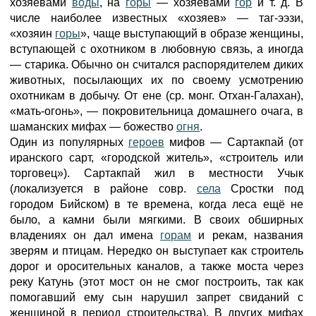
хозяевами
воды
, на
горы
— хозяевами
гор
и т. д. В
числе наиболее известных «хозяев» — таг-ээзи,
«хозяин
горы
», чаще выступающий в образе женщины,
вступающей с охотником в любовную связь, а иногда
— старика. Обычно он считался распорядителем диких
животных, посылающих их по своему усмотрению
охотникам в добычу. От ене (ср. монг. Отхан-Галахан),
«мать-огонь», — покровительница домашнего очага, в
шаманских мифах — божество
огня
.
Один из популярных
героев
мифов — Сартакпай (от
иранского сарт, «городской житель», «строитель или
торговец»). Сартакпай жил в местности Учык
(локализуется в районе совр.
села
Сростки под
городом Бийском) в те времена, когда леса ещё не
было, а камни были мягкими. В своих обширных
владениях он дал имена
горам
и рекам, названия
зверям и птицам. Нередко он выступает как строитель
дорог и оросительных каналов, а также моста через
реку Катунь (этот мост он не смог построить, так как
помогавший ему сын нарушил запрет свиданий с
женщиной в период строительства). В других мифах