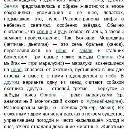
Земля
представлялась в образе животного: в эпосе
сохранились упоминания о ее шее, лопатках,
подмышках, рте, пупе. Распространены мифы о
небесных светилах, особенно звёздах. Обычно
считалось, что
солнце
и
луну
создал Ульгень, а звёзды
земного происхождения. Так, Большая Медведица
(четтиган, дьетиган) — это семь братьев (ханов),
переселившихся на
небо
с
земли
и ставших
божеством. Три самые яркие звезды
Ориона
(Уч
мыйгак — «три маралухи») — маралухи, вознёсшиеся
на
небо
, спасаясь от охотника, пустившего в них две
стрелы и вместе с ними поднявшегося в
небо
. В
другом
варианте одну из звёзд считают собакой
охотника, другую — стрелой, третью — беркутом, а
звёзды пояса
Ориона
— тремя маралухами (ср.
аналогичный монгольский сюжет о
Хухедей-мерген
).
Разнообразны мифы о Плеядах (Улькер, Мечин). Их
сюжетным ядром является рассказ о некоем существе,
управлявшем погодой и часто насылавшем холод и
снег, отчего страдали домашние животные. Животные