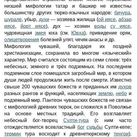
низшей мифологии татар и башкир не известны
большинству других тюрко-язычных народов:
бичура
,
шурале
, убыр,
духи
— хозяева жилища (
ой иясе
,
абзар
иясе
,
йорт иясе
), дух — хозяин
воды
су иясе
,
чудовищная
змея
юха (см.
Ювха
), привидение оряк,
олицетворения
болезней улят, чячяк-анасы и др.
Мифология чувашей, благодаря их поздней
христианизации, сохранила во многом «языческий»
характер. Мир считался состоящим из семи слоев: трёх
небесных, земного и трёх подземных. На последнем
подземном слое помещался загробный мир, в котором
души людей продолжали жить после смерти. Известно
свыше 200 чувашских божеств и приданных им
духов
разных рангов и функций, населяющих
землю
,
небо
и
подземный мир. Пантеон чувашских божеств не связан
с мифологией древних тюрок, он сложился в Поволжье
на основе местных традиций. Его возглавляет
небесный бог-творец
Султи-тура
(с ним часто
отождествляется всевластный
бог
судьбы
Султи-кепе;
термин
тура восходит к древнетюркскому
тенгри
).