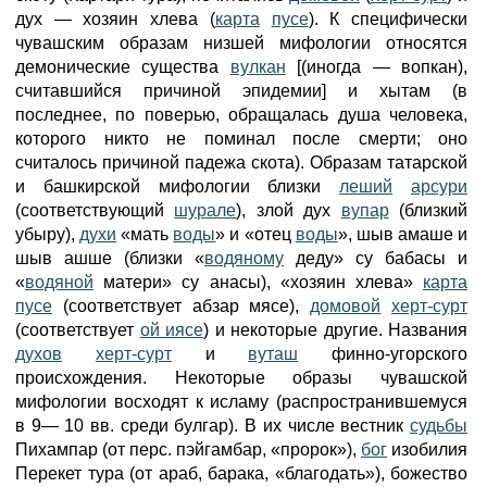
дух — хозяин хлева (
карта
пусе
). К специфически
чувашским образам низшей мифологии относятся
демонические существа
вулкан
[(иногда — вопкан),
считавшийся причиной эпидемии] и хытам (в
последнее, по поверью, обращалась душа человека,
которого никто не поминал после смерти; оно
считалось причиной падежа скота). Образам татарской
и башкирской мифологии близки
леший
арсури
(соответствующий
шурале
), злой дух
вупар
(близкий
убыру),
духи
«мать
воды
» и «отец
воды
», шыв амаше и
шыв ашше (близки «
водяному
деду» су бабасы и
«
водяной
матери» су анасы), «хозяин хлева»
карта
пусе
(соответствует абзар мясе),
домовой
херт-сурт
(соответствует
ой иясе
) и некоторые другие. Названия
духов
херт-сурт
и
вуташ
финно-угорского
происхождения. Некоторые образы чувашской
мифологии восходят к исламу (распространившемуся
в 9— 10 вв. среди булгар). В их числе вестник
судьбы
Пихампар (от перс. пэйгамбар, «пророк»),
бог
изобилия
Перекет тура (от араб, барака, «благодать»), божество