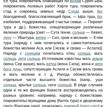
Ее тура, покровитель плавающих по
водам
Сурен ыра,
покровитель полевых работ Хирти тура, покровитель
стад и сокровищ земных недр
Сурах
ашше,
бог
благодеяний, благословляющий брак, — Ыра тура,
бог
изобилия, поддерживающий счастье семьи, — Перекет
тура и др.), божества, олицетворяющие различные
явления природы [свет — Сута тенче,
солнце
— Хевел,
луну
— Уйахтура,
ветер
— Сил, гром и молнию — Етем
тура (наряду с ним почитались и самостоятельные
божества молнии Аса, или Сисем, и грома — Аслати)].
Наряду с
солнцем
почитались отец
солнца
, мать
солнца
,
дети
солнца
. Источникам известны мать
земли
(жена Сер ашше), мать
ветра
(жена Сила), жена и
дети
бога
луны
, сопутствующие Аслати и Сисем мать грома
и мать молнии и т. д. Иногда обожествлялись
отдельные части высшего божества (напр., уши
солнца
, крылья
солнца
, ноги
солнца
). В ряде случаев
одни и те же функции божеств воспроизводились на
разных уровнях: например, наряду с божествами,
покровительствующими дому (Килти тура) и дворовому
скоту (Картари тура), почитались
домовой
(
херт-сурт
) и