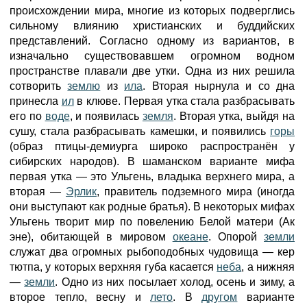
происхождении мира, многие из которых подверглись
сильному влиянию христианских и буддийских
представлений. Согласно одному из вариантов, в
изначально существовавшем огромном водном
пространстве плавали две утки. Одна из них решила
сотворить
землю
из
ила
. Вторая нырнула и со дна
принесла
ил
в клюве. Первая утка стала разбрасывать
его по
воде
, и появилась
земля
. Вторая утка, выйдя на
сушу, стала разбрасывать камешки, и появились
горы
(образ птицы-демиурга широко распространён у
сибирских народов). В шаманском варианте мифа
первая утка — это Ульгень, владыка верхнего мира, а
вторая —
Эрлик
, правитель подземного мира (иногда
они выступают как родные братья). В некоторых мифах
Ульгень творит мир по повелению Белой матери (Ак
эне), обитающей в мировом
океане
. Опорой
земли
служат два огромных рыбоподобных чудовища — кер
тютпа, у которых верхняя губа касается
неба
, а нижняя
—
земли
. Одно из них посылает холод, осень и зиму, а
второе тепло, весну и
лето
. В
другом
варианте