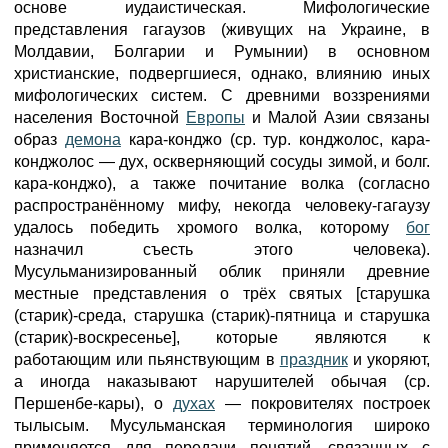
основе иудаистическая. Мифологические
представления гагаузов (живущих на Украине, в
Молдавии, Болгарии и Румынии) в основном
христианские, подвергшиеся, однако, влиянию иных
мифологических систем. С древними воззрениями
населения Восточной
Европы
и Малой Азии связаны
образ
демона
кара-конджо (ср. тур. конджолос, кара-
конджолос — дух, оскверняющий сосуды зимой, и болг.
кара-конджо), а также почитание волка (согласно
распространённому мифу, некогда человеку-гагаузу
удалось победить хромого волка, которому
бог
назначил съесть этого человека).
Мусульманизированный облик приняли древние
местные представления о трёх святых [старушка
(старик)-среда, старушка (старик)-пятница и старушка
(старик)-воскресенье], которые являются к
работающим или пьянствующим в
праздник
и укоряют,
а иногда наказывают нарушителей обычая (ср.
Першенбе-кары), о
духах
— покровителях построек
тылысым. Мусульманская терминология широко
применяется для передачи понятий, связанных с