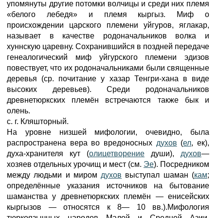
упомянуты другие потомки волчицы и среди них племя
«белого лебедя» и племя кыргыз. Миф о
происхождении царского племени уйгуров, яглакар,
называет в качестве родоначальников волка и
хуннскую царевну. Сохранившийся в поздней передаче
генеалогический миф уйгурского племени эдизов
повествует, что их родоначальниками были священные
деревья (ср. почитание у хазар Тенгри-хана в виде
высоких деревьев). Среди родоначальников
древнетюркских племён встречаются также бык и
олень.
с. г. Кляшторный.
На уровне низшей мифологии, очевидно, была
распространена вера во вредоносных
духов
(
ел
, ек),
духа-хранителя кут (
олицетворение
души),
духов
—
хозяев отдельных урочищ и мест (см.
Эе
). Посредником
между людьми и миром
духов
выступал шаман (
кам
;
определённые указания источников на бытование
шаманства у древнетюркских племён — енисейских
кыргызов — относятся к 8— 10 вв.).Мифология
тюркоязычных народов Малой и Средней Азии,