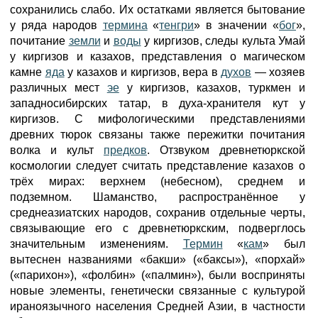
сохранились слабо. Их остатками является бытование
у ряда народов
термина
«
тенгри
» в значении «
бог
»,
почитание
земли
и
воды
у киргизов, следы культа Умай
у киргизов и казахов, представления о магическом
камне
яда
у казахов и киргизов, вера в
духов
— хозяев
различных мест
эе
у киргизов, казахов, туркмен и
западносибирских татар, в духа-хранителя кут у
киргизов. С мифологическими представлениями
древних тюрок связаны также пережитки почитания
волка и культ
предков
. Отзвуком древнетюркской
космологии следует считать представление казахов о
трёх мирах: верхнем (небесном), среднем и
подземном. Шаманство, распространённое у
среднеазиатских народов, сохранив отдельные черты,
связывающие его с древнетюркским, подверглось
значительным изменениям.
Термин
«
кам
» был
вытеснен названиями «бакши» («баксы»), «порхай»
(«парихон»), «фолбин» («палмин»), были восприняты
новые элементы, генетически связанные с культурой
ираноязычного населения Средней Азии, в частности