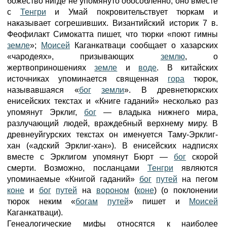
божество нигде не упомянуто обособленно, оно вместе
с
Тенгри
и Умай покровительствует тюркам и
наказывает согрешивших. Византийский историк 7 в.
Феофилакт Симокатта пишет, что тюрки «поют гимны
земле
»;
Моисей
Каганкатваци сообщает о хазарских
«чародеях», призывающих
землю
, о
жертвоприношениях
земле
и
воде
. В китайских
источниках упоминается священная
гора
тюрок,
называвшаяся «
бог
земли
». В древнетюркских
енисейских текстах и «Книге гаданий» несколько раз
упомянут Эрклиг,
бог
— владыка нижнего мира,
разлучающий людей, враждебный верхнему миру. В
древнеуйгурских текстах он именуется Таму-Эрклиг-
хан («адский Эрклиг-хан»). В енисейских надписях
вместе с Эрклигом упомянут Бюрт —
бог
скорой
смерти. Возможно, посланцами
Тенгри
являются
упоминаемые «Книгой гаданий»
бог
путей
на пегом
коне
и
бог
путей
на
вороном
(
коне
) (о поклонении
тюрок неким «
богам
путей
» пишет и
Моисей
Каганкатваци).
Генеалогические мифы относятся к наиболее