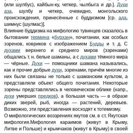
(или шулбус), кайбын-ку, четкер, чылбыга и др.].
Духи
аза
, шулбу и четкер, очевидно, монгольского
происхождения, принесённые с буддизмом [ср.
ада
,
шимнус (шулмас)].
Влияние буддизма на мифологию тувинцев сказалось в
бытовании
термина
«
бурхан
», почитании, как особых
ээренов, ковриков с изображением
Будды
и т. д. С
духами
верхнего и среднего миров (ээренами)
общались т. н. белые шаманы, а с
духами
тёмного мира
— чёрные.
Духи
— помощники шамана назывались,
как и прочие добрые
духи
, ээренами, причём многие из
них были связаны не только с шаманским культом, а
представляли объект общего почитания. Некоторые
ээрены представлялись в человеческом облике (напр.,
духи
умерших
предков
), а большая часть — в образе
диких зверей, рыб, иногда — растений, деревьев.
Возможно, эти представления восходят к тотемизму.
О мифологических воззрениях якутов см. в ст. Якутская
мифология.Мифология караимов (живут в Крыму,
Литве и Польше) и крымчаков (живут в Крыму) в своей