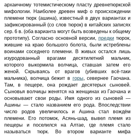
архаичному тотемистическому пласту древнетюркской
мифологии. Наиболее древен миф о происхождении
племени тюрк (ашина), известный в двух вариантах и
зафиксированный (со слов тюрок) в китайских записях
сер. 6 в. (оба варианта могут быть возведены к общему
прототипу). Согласно основной версии,
предки
тюрок,
жившие на краю большого болота, были истреблены
воинами соседнего племени. В живых остался лишь
изуродованный врагами десятилетний мальчик,
которого выкормила волчица, ставшая затем его
женой. Скрываясь от врагов (убивших всё-таки
мальчика), волчица бежит в
горы
, севернее Гаочана.
Там, в пещере, она рождает десятерых сыновей.
Сыновья волчицы женятся на женщинах из Гаочана и
основывают свои роды. Имя одного из сыновей —
Ашины — стало названием его рода. Впоследствии
число родов увеличилось и Ашина стал вождём
племени. Его потомок, Асянь-шад, вывел племя из
пещеры и поселился на Алтае, где племя стало
называться тюрк. Во втором варианте мифа