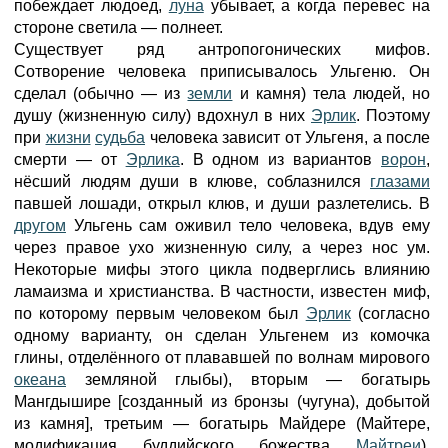
побеждает людоед,
луна
убывает, а когда перевес на
стороне светила — полнеет.
Существует ряд антропогонических мифов.
Сотворение человека приписывалось Ульгеню. Он
сделал (обычно — из
земли
и камня) тела людей, но
душу (жизненную силу) вдохнул в них
Эрлик
. Поэтому
при
жизни
судьба
человека зависит от Ульгеня, а после
смерти — от
Эрлика
. В одном из вариантов
ворон
,
нёсший людям души в клюве, соблазнился
глазами
павшей лошади, открыл клюв, и души разлетелись. В
другом
Ульгень сам оживил тело человека, вдув ему
через правое ухо жизненную силу, а через нос ум.
Некоторые мифы этого цикла подверглись влиянию
ламаизма и христианства. В частности, известен миф,
по которому первым человеком был
Эрлик
(согласно
одному варианту, он сделан Ульгенем из комочка
глины, отделённого от плававшей по волнам мирового
океана
земляной глыбы), вторым — богатырь
Мангдышире [созданный из бронзы (чугуна), добытой
из камня], третьим — богатырь Майдере (Майтере,
модификация буддийского божества
Майтреи
),