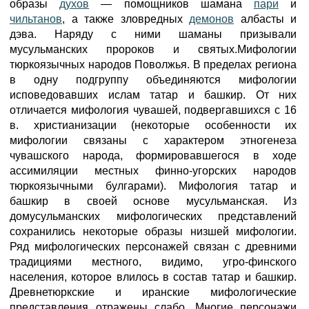
образы
духов
— помощников шамана
пари
и
чильтанов
, а также зловредных
демонов
албасты и
дэва. Наряду с ними шаманы призывали
мусульманских пророков и святых.Мифологии
тюркоязычных народов Поволжья. В пределах региона
в одну подгруппу объединяются мифологии
исповедовавших ислам татар и башкир. От них
отличается мифология чувашей, подвергавшихся с 16
в. христианизации (некоторые особенности их
мифологии связаны с характером этногенеза
чувашского народа, формировавшегося в ходе
ассимиляции местных финно-угорских народов
тюркоязычными булгарами). Мифология татар и
башкир в своей основе мусульманская. Из
домусульманских мифологических представлений
сохранились некоторые образы низшей мифологии.
Ряд мифологических персонажей связан с древними
традициями местного, видимо, угро-финского
населения, которое влилось в состав татар и башкир.
Древнетюркские и иранские мифологические
представления отражены слабо. Многие персонажи