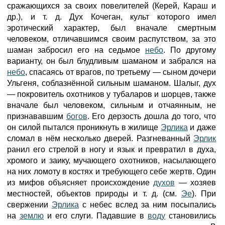
сражающихся за своих повелителей (Керей, Караш и
др.), и т. д. Дух Кочеган, культ которого имел
эротический характер, был вначале смертным
человеком, отличавшимся своим распутством, за это
шаман забросил его на седьмое
небо
. По другому
варианту, он был блудливым шаманом и забрался на
небо
, спасаясь от врагов, по третьему — сыном дочери
Ульгеня, соблазнённой сильным шаманом. Шалыг, дух
— покровитель охотников у тубаларов и шорцев, также
вначале был человеком, сильным и отчаянным, не
признававшим
богов
. Его дерзость дошла до того, что
он силой пытался проникнуть в жилище
Эрлика
и даже
сломал в нём несколько дверей. Разгневанный
Эрлик
ранил его стрелой в ногу и язык и превратил в духа,
хромого и заику, мучающего охотников, насылающего
на них ломоту в костях и требующего себе жертв. Один
из мифов объясняет происхождение
духов
— хозяев
местностей, объектов природы и т. д. (см.
Эе
). При
свержении
Эрлика
с небес вслед за ним посыпались
на
землю
и его слуги. Падавшие в
воду
становились