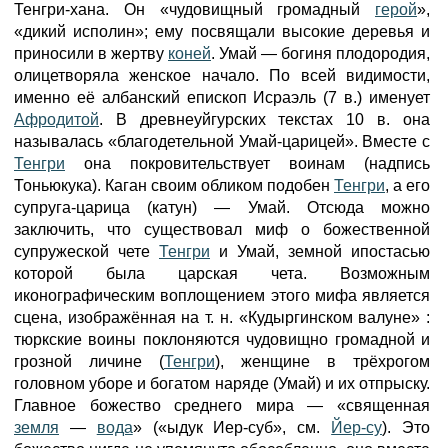
Тенгри-хана. Он «чудовищный громадный
герой
»,
«дикий исполин»; ему посвящали высокие деревья и
приносили в жертву
коней
. Умай — богиня плодородия,
олицетворяла женское начало. По всей видимости,
именно её албанский епископ Исраэль (7 в.) именует
Афродитой
. В древнеуйгурских текстах 10 в. она
называлась «благодетельной Умай-царицей». Вместе с
Тенгри
она покровительствует воинам (надпись
Тоньюкука). Каган своим обликом подобен
Тенгри
, а его
супруга-царица (катун) — Умай. Отсюда можно
заключить, что существовал миф о божественной
супружеской чете
Тенгри
и Умай, земной ипостасью
которой была царская чета. Возможным
иконографическим воплощением этого мифа является
сцена, изображённая на т. н. «Кудыргинском валуне» :
тюркские воины поклоняются чудовищно громадной и
грозной личине (
Тенгри
), женщине в трёхрогом
головном уборе и богатом наряде (Умай) и их отпрыску.
Главное божество среднего мира — «священная
земля
—
вода
» («ыдук Иер-суб», см.
Йер-су
). Это