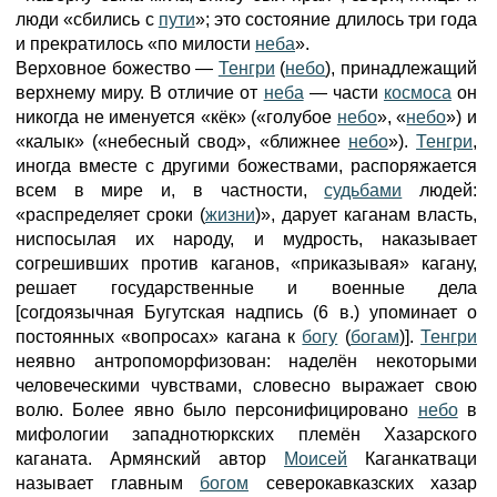
люди «сбились с
пути
»; это состояние длилось три года
и прекратилось «по милости
неба
».
Верховное божество —
Тенгри
(
небо
), принадлежащий
верхнему миру. В отличие от
неба
— части
космоса
он
никогда не именуется «кёк» («голубое
небо
», «
небо
») и
«калык» («небесный свод», «ближнее
небо
»).
Тенгри
,
иногда вместе с другими божествами, распоряжается
всем в мире и, в частности,
судьбами
людей:
«распределяет сроки (
жизни
)», дарует каганам власть,
ниспосылая их народу, и мудрость, наказывает
согрешивших против каганов, «приказывая» кагану,
решает государственные и военные дела
[согдоязычная Бугутская надпись (6 в.) упоминает о
постоянных «вопросах» кагана к
богу
(
богам
)].
Тенгри
неявно антропоморфизован: наделён некоторыми
человеческими чувствами, словесно выражает свою
волю. Более явно было персонифицировано
небо
в
мифологии западнотюркских племён Хазарского
каганата. Армянский автор
Моисей
Каганкатваци
называет главным
богом
северокавказских хазар