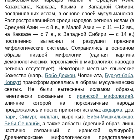
Казахстана, Кавказа, Крыма и Западной Сибири,
воспринявших ислам, в основе своей мусульманская.
Распространявшийся среди народов региона ислам (в
Средней Азии — с 8 в., в Малой Азии — с 11 —12 вв.,
на Кавказе — с 7 в., в Западной Сибири — с 14 в.)
постепенно вытеснил и разрушил прежние
мифологические системы. Сохранились в основном
образы низшей мифологии (единая картина
демонологических персонажей в мифологиях народов
региона отсутствует). Некоторые местные языческие
божества (напр.,
Бобо-Дехкон
, Чопан-ата,
Буркут-баба
,
Коркут
) трансформировались в образы мусульманских
святых. Не были вытеснены исламом образы,
генетически связанные с
иранской мифологией
,
влияние которой на тюркоязычные народы
продолжалось и после принятия ислама:
аждарха
, дэв,
пари
,
Симург
,
чильтан
, кырк кыз,
Биби-Мушкилькушо
,
Биби-Сешанби
, а также албасты (древний образ, лишь
частично связанный с иранской культурой).
Древнетюркские мифологические представления