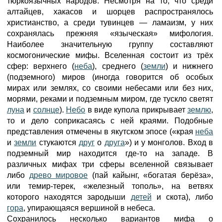
тюркоязычных народов. Несмотря на то, что среди
алтайцев, хакасов и шорцев распространялось
христианство, а среди тувинцев — ламаизм, у них
сохранялась прежняя «языческая» мифология.
Наиболее значительную группу составляют
космогонические мифы. Вселенная состоит из трёх
сфер: верхнего (
неба
), среднего (
земли
) и нижнего
(подземного) миров (иногда говорится об особых
мирах или землях, со своими небесами или без них,
морями, реками и подземным миром, где тускло светят
луна
и
солнце
).
Небо
в виде купола прикрывает
землю
,
то и дело соприкасаясь с ней краями. Подобные
представления отмечены в якутском эпосе («края
неба
и
земли
стукаются
друг
о
друга
») и у монголов. Вход в
подземный мир находится где-то на западе. В
различных мифах три сферы вселенной связывает
либо
древо мировое
(пай кайынг, «богатая берёза»,
или темир-терек, «железный тополь», на ветвях
которого находятся зародыши
детей
и скота), либо
гора
, упирающаяся вершиной в небеса.
Сохранилось несколько вариантов мифа о