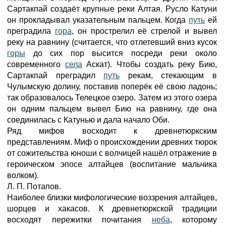
Сартакпай создаёт крупные реки Алтая. Русло Катуни
он прокладывал указательным пальцем. Когда
путь
ей
преградила
гора
, он прострелил её стрелой и вывел
реку на равнину (считается, что отлетевший вниз кусок
горы
до сих пор высится посреди реки около
современного
села
Аскат). Чтобы создать реку Бию,
Сартакпай преградил
путь
рекам, стекающим в
Чулымскую долину, поставив поперёк её свою ладонь;
так образовалось Телецкое озеро. Затем из этого озера
он одним пальцем вывел Бию на равнину, где она
соединилась с Катунью и дала начало Оби.
Ряд мифов восходит к древнетюркским
представлениям. Миф о происхождении древних тюрок
от сожительства юноши с волчицей нашёл отражение в
героическом эпосе алтайцев (воспитание мальчика
волком).
Л. П. Потапов.
Наиболее близки мифологические воззрения алтайцев,
шорцев и хакасов. К древнетюркской традиции
восходят пережитки почитания
неба
, которому