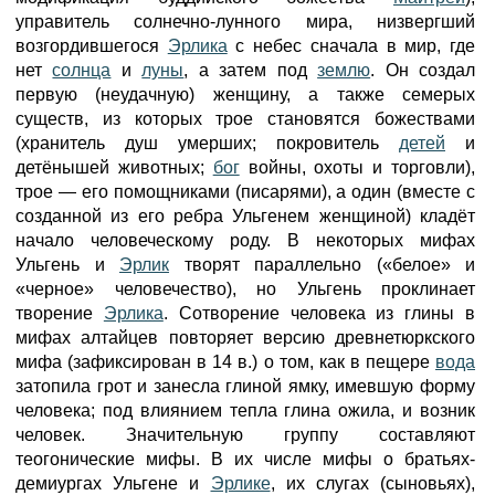
управитель солнечно-лунного мира, низвергший
возгордившегося
Эрлика
с небес сначала в мир, где
нет
солнца
и
луны
, а затем под
землю
. Он создал
первую (неудачную) женщину, а также семерых
существ, из которых трое становятся божествами
(хранитель душ умерших; покровитель
детей
и
детёнышей животных;
бог
войны, охоты и торговли),
трое — его помощниками (писарями), а один (вместе с
созданной из его ребра Ульгенем женщиной) кладёт
начало человеческому роду. В некоторых мифах
Ульгень и
Эрлик
творят параллельно («белое» и
«черное» человечество), но Ульгень проклинает
творение
Эрлика
. Сотворение человека из глины в
мифах алтайцев повторяет версию древнетюркского
мифа (зафиксирован в 14 в.) о том, как в пещере
вода
затопила грот и занесла глиной ямку, имевшую форму
человека; под влиянием тепла глина ожила, и возник
человек. Значительную группу составляют
теогонические мифы. В их числе мифы о братьях-
демиургах Ульгене и
Эрлике
, их слугах (сыновьях),