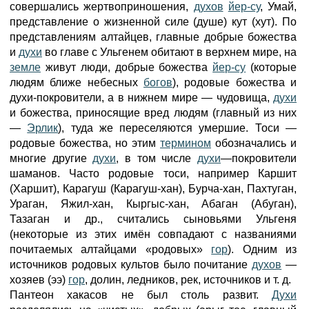
совершались жертвоприношения,
духов
йер-су
, Умай,
представление о жизненной силе (душе) кут (хут). По
представлениям алтайцев, главные добрые божества
и
духи
во главе с Ульгенем обитают в верхнем мире, на
земле
живут люди, добрые божества
йер-су
(которые
людям ближе небесных
богов
), родовые божества и
духи-покровители, а в нижнем мире — чудовища,
духи
и божества, приносящие вред людям (главный из них
—
Эрлик
), туда же переселяются умершие. Тоси —
родовые божества, но этим
термином
обозначались и
многие другие
духи
, в том числе
духи
—покровители
шаманов. Часто родовые тоси, например Каршит
(Харшит), Карагуш (Карагуш-хан), Бурча-хан, Пахтуган,
Ураган, Яжил-хан, Кыргыс-хан, Абаган (Абуган),
Тазаган и др., считались сыновьями Ульгеня
(некоторые из этих имён совпадают с названиями
почитаемых алтайцами «родовых»
гор
). Одним из
источников родовых культов было почитание
духов
—
хозяев (ээ)
гор
, долин, ледников, рек, источников и т. д.
Пантеон хакасов не был столь развит.
Духи