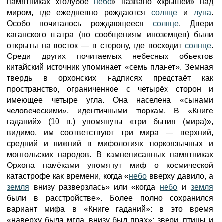
памятниках «голубое
небо
» названо «крышей» над
миром, где ежедневно рождаются
солнце
и
луна
.
Особо почиталось рождающееся
солнце
. Двери
каганского шатра (по сообщениям иноземцев) были
открыты на восток — в сторону, где восходит
солнце
.
Среди других почитаемых небесных объектов
китайский источник упоминает «семь планет». Земная
твердь в орхонских надписях предстаёт как
пространство, ограниченное с четырёх сторон и
имеющее четыре угла. Она населена «сынами
человеческими», идентичными тюркам. В «Книге
гаданий» (10 в.) упомянуты «три бытия (мира)»,
видимо, им соответствуют три мира — верхний,
средний и нижний в мифологиях тюркоязычных и
монгольских народов. В камнеписанных памятниках
Орхона намёками упомянут миф о космической
катастрофе как времени, когда «
небо
вверху давило, а
земля
внизу разверзлась» или «когда
небо
и
земля
были в расстройстве». Более полно сохранился
вариант мифа в «Книге гаданий»: в это время
«наверху была мгла, внизу был прах»; звери, птицы и