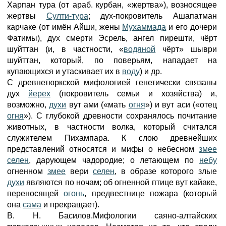
Харпан тура (от араб. курбан, «жертва»), возносящее
жертвы
Султи-тура
; дух-покровитель Ашапатман
карчаке (от имён Айши, жены
Мухаммада
и его дочери
Фатимы), дух смерти Эсрель, ангел пирешти, чёрт
шуйттан (и, в частности, «
водяной
чёрт» шыври
шуйттан, который, по поверьям, нападает на
купающихся и утаскивает их в
воду
) и др.
С древнетюркской мифологией генетически связаны
дух
йерех
(покровитель семьи и хозяйства) и,
возможно,
духи
вут ами («мать
огня
») и вут аси («отец
огня
»). С глубокой древности сохранялось почитание
животных, в частности волка, который считался
служителем Пихампара. К слою древнейших
представлений относятся и мифы о небесном
змее
селен
, дарующем чадородие; о летающем по
небу
огненном
змее
вери
селен
, в образе которого злые
духи
являются по ночам; об огненной птице вут кайаке,
переносящей
огонь
, предвестнице пожара (который
она
сама
и прекращает).
В. Н. Басилов.Мифологии саяно-алтайских