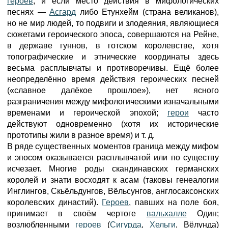
героев
, и если место действия в мифологических
песнях —
Асгард
либо Етунхейм (страна великанов),
но не мир людей, то подвиги и злодеяния, являющиеся
сюжетами героического эпоса, совершаются на Рейне,
в державе гуннов, в готском королевстве, хотя
топографические и этнические координаты здесь
весьма расплывчаты и противоречивы. Ещё более
неопределённо время действия героических песней
(«славное далёкое прошлое»), нет ясного
разграничения между мифологическими изначальными
временами и героической эпохой;
герои
часто
действуют одновременно (хотя их исторические
прототипы жили в разное время) и т. д.
В ряде существенных моментов граница между мифом
и эпосом оказывается расплывчатой или по существу
исчезает. Многие роды скандинавских германских
королей и знати восходят к асам (таковы генеалогии
Инглингов, Скьёльдунгов, Вёльсунгов, англосаксонских
королевских династий).
Героев
, павших на поле боя,
принимает в своём чертоге
вальхалле
Один;
возлюбленными
героев
(
Сигурда
,
Хельги
, Вёлунда)