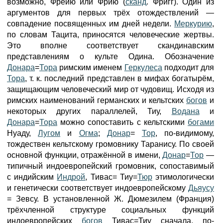
возможно, Фрейю или Фрию (
сканд
. Фригг). Один из
аргументов для первых трёх отождествлений —
совпадение посвященных им дней недели.
Меркурию
,
по словам Тацита, приносятся человеческие жертвы.
Это вполне соответствует скандинавским
представлениям о культе Одина. Обозначение
Донара
=
Тора
римским именем
Геркулеса
подходит для
Тора
, т. к. последний представлен в мифах богатырём,
защищающим человеческий мир от чудовищ. Исходя из
римских наименований германских и кельтских
богов
и
некоторых других параллелей, Тиу,
Водана
и
Донара
=
Тора
можно сопоставить с кельтскими
богами
Нуаду,
Лугом
и
Огма
;
Донар
=
Тор
, по-видимому,
тождествен кельтскому громовнику Таранису. По своей
основной функции, отражённой в имени,
Донар
=
Тор
—
типичный индоевропейский громовник, сопоставимый
с индийским
Индрой
, Тивас= Тиу=
Тюр
этимологически
и генетически соответствует индоевропейскому
Дьяусу
= Зевсу. В установленной Ж. Дюмезилем (Франция)
трёхчленной структуре социальных функций
индоевропейских
богов
Тивас=Тиу сначала, по-