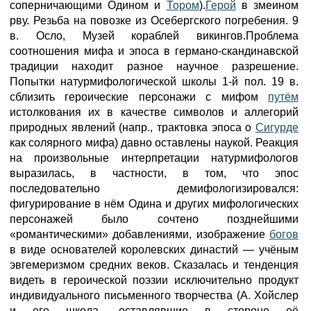
соперничающими Одином и
Тором
).
Герой
в змеином
рву. Резьба на повозке из Осебергского погребения. 9
в. Осло, Музей кораблей викингов.Проблема
соотношения мифа и эпоса в германо-скандинавской
традиции находит разное научное разрешение.
Попытки натурмифологической школы 1-й пол. 19 в.
сблизить героические персонажи с мифом
путём
истолкования их в качестве символов и аллегорий
природных явлений (напр., трактовка эпоса о
Сигурде
как солярного мифа) давно оставлены наукой. Реакция
на произвольные интерпретации натурмифологов
выразилась, в частности, в том, что эпос
последовательно демифологизировался:
фигурирование в нём Одина и других мифологических
персонажей было сочтено позднейшими
«романтическими» добавлениями, изображение
богов
в виде основателей королевских династий — учёным
эвгемеризмом средних веков. Сказалась и тенденция
видеть в героической поэзии исключительно продукт
индивидуального письменного творчества (А. Хойслер
и его школа, оставлявшие в стороне её