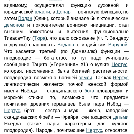
видимому, осуществлял функцию духовной и
юридической
власти
, а
Донар
— воинскую функцию, но
затем
Водан
(Один), который вначале был хтоническим
демоном
и покровителем воинских инициации, стал
высшим божеством и вытеснил функционально
Тиваса=Тиу (
Тюра
), что дало основание (Ф. Р. Зандеру
и другим) сравнивать
Водана
с индийским
Варуной
.
Что касается третьей (по Дюмезилю) функции —
плодородие — богатство, то тут надо учитывать
сообщение Тацита («Германия» XL) о культе
Нертус
,
которая, несомненно, была богиней растительности,
плодородия, возможно, богиней
земли
. Так как
Нертус
лингвистически является точной женской формой
имени Ньёрда — скандинавского
бога
плодородия и
морской стихии, то, возможно, что предметом
почитания древних германцев была пара Ньёрд —
Нертус
, брат — сестра и муж — жена, наподобие
скандинавских Фрейи — Фрейра, считающихся
детьми
Ньёрда (такие пары характерны для культов
плодородия). Народы, почитающие
Нертус
, относятся,