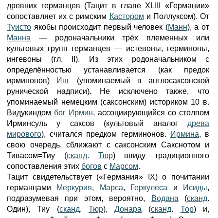
древних германцев (Тацит в главе XLIII «Германии»
сопоставляет их с римским
Кастором
и Поллуксом). От
Туисто
якобы происходит первый человек (
Манн
), а от
Манна
— родоначальники трёх племенных или
культовых групп германцев — истевоны, герминоны,
ингевоны (гл. II). Из этих родоначальником с
определённостью устанавливается (как предок
ирминонов)
Инг
(упоминаемый в англосаксонской
рунической надписи). Не исключено также, что
упоминаемый немецким (саксонским) историком 10 в.
Видукиндом
бог
Ирмин
, ассоциирующийся со столпом
Ирминсуль у саксов (культовый аналог
древа
мирового
), считался предком герминонов.
Ирмина
, в
свою очередь, сближают с саксонским Сакснотом и
Тивасом=Тиу (
сканд
.
Тюр
) ввиду традиционного
сопоставления этих
богов
с
Марсом
.
Тацит свидетельствует («Германия» IX) о почитании
германцами
Меркурия
,
Марса
,
Геркулеса
и
Исиды
,
подразумевая при этом, вероятно,
Водана
(
сканд
.
Один), Тиу (
сканд
.
Тюр
),
Донара
(
сканд
.
Тор
) и,