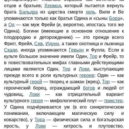
отцов и братьев;
Хермод
, который пытается вернуть
брата
Бальдра
из царства смерти
хель
. Вили и Be
упоминаются только как братья Одина и «сыны
Бора
»,
а
Од
— как муж Фрейи (и, вероятно, ипостась того же
Одина). Богини (имеющие в основном отношение к
плодородию и деторождению) — это прежде всего
Фригг, Фрейя,
Сив
,
Идунн
, а также охотница и лыжница
Скади
, иногда упоминаются
Гевьон
и Фулла. Если в
культе большое значение имели Один,
Тор
и Фрейр, то
в повествовательных мифах главными действующими
лицами являются Один,
Тор
и
Локи
, выступающие
прежде всего в роли культурных
героев
: Один — как
культурный
герой
— творец и шаман (жрец),
Тор
— как
героический борец, ограждающий
богов
и людей от
чудовищ,
Локи
— как отрицательный вариант
культурного
героя
— мифологический плут —
трикстер
.
У Одина подчёркивается ум (в его синкретическом
понимании, включающем магическую силу и
коварство), у
Тора
— физическая сила и богатырская
ярость, у
Локи
— хитрость и плутовство.