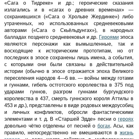
«Сага о Тидреке» и др.; героические сказания
излагались и в «сагах о древних временах» —
сохранившихся («Сага о Хрольве Жердинке») либо
утраченных, но использованных средневековыми
авторами («Сага о Скьёльдунгах»), в народных
балладах позднего средневековья и др.
Героями
эпоса
являются персонажи как вымышленные, так и
восходящие к историческим прототипам, но от
последних в эпосе сохранены лишь имена, а события,
с которыми они были связаны в действительной
истории (обычно в эпосе отражается эпоха Великого
переселения народов 4—6 вв. — войны между готами
и гуннами, гибель остготского королевства в 375 под
ударами гуннов, разгром гуннами бургундского
королевства в 437, смерть гуннского короля Аттилы в
453 и др.), представлены в виде родовых междоусобиц
и личных конфликтов, обросли фантастическими
элементами и т. д. В «Старшей Эдде» песни о
героях
довольно чётко отделены от песней о
богах
. Асы, как
правило, непосредственно не вмешиваются в
жизнь