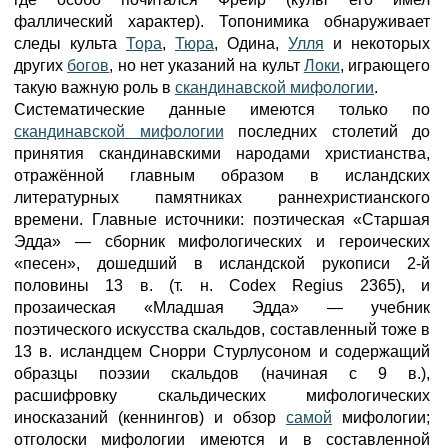
фаллический характер). Топонимика обнаруживает
следы культа
Тора
,
Тюра
, Одина,
Улля
и некоторых
других
богов
, но нет указаний на культ
Локи
, играющего
такую важную роль в
скандинавской мифологии
.
Систематические данные имеются только по
скандинавской мифологии
последних столетий до
принятия скандинавскими народами христианства,
отражённой главным образом в исландских
литературных памятниках раннехристианского
времени. Главные источники: поэтическая «Старшая
Эдда» — сборник мифологических и героических
«песен», дошедший в исландской рукописи 2-й
половины 13 в. (т. н. Codex Regius 2365), и
прозаическая «Младшая Эдда» — учебник
поэтического искусства скальдов, составленный тоже в
13 в. исландцем Снорри Стурлусоном и содержащий
образцы поэзии скальдов (начиная с 9 в.),
расшифровку скальдических мифологических
иносказаний (кеннингов) и обзор
самой
мифологии;
отголоски мифологии имеются и в составленной