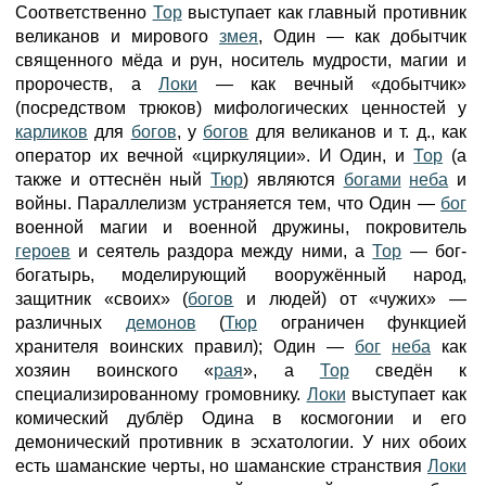
Соответственно
Тор
выступает как главный противник
великанов и мирового
змея
, Один — как добытчик
священного мёда и рун, носитель мудрости, магии и
пророчеств, а
Локи
— как вечный «добытчик»
(посредством трюков) мифологических ценностей у
карликов
для
богов
, у
богов
для великанов и т. д., как
оператор их вечной «циркуляции». И Один, и
Тор
(а
также и оттеснён ный
Тюр
) являются
богами
неба
и
войны. Параллелизм устраняется тем, что Один —
бог
военной магии и военной дружины, покровитель
героев
и сеятель раздора между ними, а
Тор
— бог-
богатырь, моделирующий вооружённый народ,
защитник «своих» (
богов
и людей) от «чужих» —
различных
демонов
(
Тюр
ограничен функцией
хранителя воинских правил); Один —
бог
неба
как
хозяин воинского «
рая
», а
Тор
сведён к
специализированному громовнику.
Локи
выступает как
комический дублёр Одина в космогонии и его
демонический противник в эсхатологии. У них обоих
есть шаманские черты, но шаманские странствия
Локи