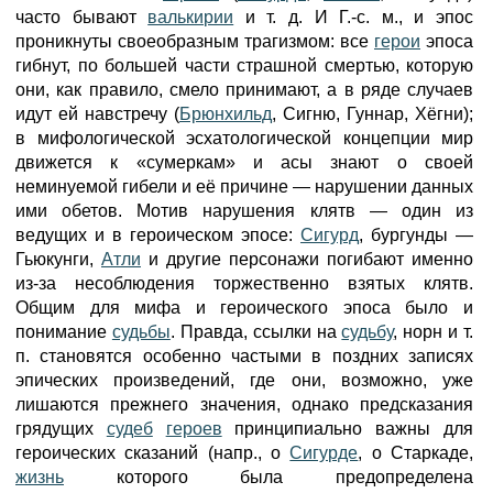
часто бывают
валькирии
и т. д. И Г.-с. м., и эпос
проникнуты своеобразным трагизмом: все
герои
эпоса
гибнут, по большей части страшной смертью, которую
они, как правило, смело принимают, а в ряде случаев
идут ей навстречу (
Брюнхильд
, Сигню, Гуннар, Хёгни);
в мифологической эсхатологической концепции мир
движется к «сумеркам» и асы знают о своей
неминуемой гибели и её причине — нарушении данных
ими обетов. Мотив нарушения клятв — один из
ведущих и в героическом эпосе:
Сигурд
, бургунды —
Гьюкунги,
Атли
и другие персонажи погибают именно
из-за несоблюдения торжественно взятых клятв.
Общим для мифа и героического эпоса было и
понимание
судьбы
. Правда, ссылки на
судьбу
, норн и т.
п. становятся особенно частыми в поздних записях
эпических произведений, где они, возможно, уже
лишаются прежнего значения, однако предсказания
грядущих
судеб
героев
принципиально важны для
героических сказаний (напр., о
Сигурде
, о Старкаде,
жизнь
которого была предопределена