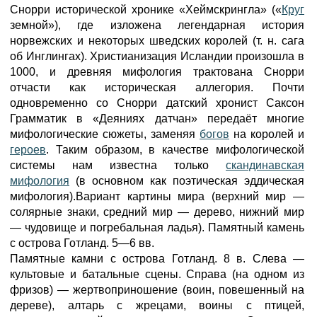
Снорри исторической хронике «Хеймскрингла» («
Круг
земной»), где изложена легендарная история
норвежских и некоторых шведских королей (т. н. сага
об Инглингах). Христианизация Исландии произошла в
1000, и древняя мифология трактована Снорри
отчасти как историческая аллегория. Почти
одновременно со Снорри датский хронист Саксон
Грамматик в «Деяниях датчан» передаёт многие
мифологические сюжеты, заменяя
богов
на королей и
героев
. Таким образом, в качестве мифологической
системы нам известна только
скандинавская
мифология
(в основном как поэтическая эддическая
мифология).Вариант картины мира (верхний мир —
солярные знаки, средний мир — дерево, нижний мир
— чудовище и погребальная ладья). Памятный камень
с острова Готланд. 5—6 вв.
Памятные камни с острова Готланд. 8 в. Слева —
культовые и батальные сцены. Справа (на одном из
фризов) — жертвоприношение (воин, повешенный на
дереве), алтарь с жрецами, воины с птицей,