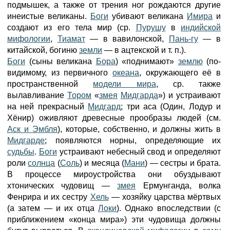
подмышек, а также от трения ног рождаются другие
инеистые великаны.
Боги
убивают великана
Имира
и
создают из его тела мир (ср.
Пурушу
в
индийской
мифологии
,
Тиамат
— в вавилонской,
Пань-гу
— в
китайской, богиню
земли
— в ацтекской и т. п.).
Боги
(сыны великана
Бора
) «поднимают»
землю
(по-
видимому, из первичного
океана
, окружающего её в
пространственной
модели мира
, ср. также
вылавливание
Тором
«
змея
Мидгарда
») и устраивают
на ней прекрасный
Мидгард
; три аса (Один, Лодур и
Хёнир) оживляют древесные прообразы людей (см.
Аск и Эмбля
), которые, собственно, и должны жить в
Мидгарде
; появляются норны, определяющие их
судьбы
.
Боги
устраивают небесный свод и определяют
роли
солнца
(
Соль
) и месяца (
Мани
) — сестры и брата.
В процессе мироустройства они обуздывают
хтонических чудовищ —
змея
Ермунганда, волка
Фенрира и их сестру
Хель
— хозяйку царства мёртвых
(а затем — и их отца
Локи
). Однако впоследствии (с
приближением «конца мира») эти чудовища должны