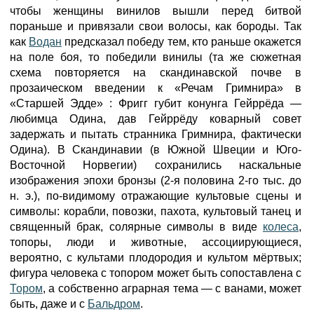
чтобы женщины винилов вышли перед битвой
пораньше и привязали свои волосы, как бороды. Так
как
Водан
предсказал победу тем, кто раньше окажется
на поле боя, то победили винилы (та же сюжетная
схема повторяется на скандинавской почве в
прозаическом введении к «Речам Гримнира» в
«Старшей Эдде» : Фригг губит конунга Гейррёда —
любимца Одина, дав Гейррёду коварный совет
задержать и пытать странника Гримнира, фактически
Одина). В Скандинавии (в Южной Швеции и Юго-
Восточной Норвегии) сохранились наскальные
изображения эпохи бронзы (2-я половина 2-го тыс. до
н. э.), по-видимому отражающие культовые сцены и
символы: корабли, повозки, пахота, культовый танец и
священный брак, солярные символы в виде
колеса
,
топоры, люди и животные, ассоциирующиеся,
вероятно, с культами плодородия и культом мёртвых;
фигура человека с топором может быть сопоставлена с
Тором
, а собственно аграрная тема — с ванами, может
быть, даже и с
Бальдром
.