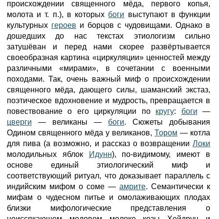
происхождении священного мёда, первого копья,
молота и т. п.), в которых
боги
выступают в функции
культурных
героев
и борцов с чудовищами. Однако в
дошедших до нас текстах этиологизм сильно
затушёван и перед нами скорее развёртывается
своеобразная картина «циркуляции» ценностей между
различными «мирами», в сочетании с военными
походами. Так, очень важный миф о происхождении
священного мёда, дающего силы, шаманский экстаз,
поэтическое вдохновение и мудрость, превращается в
повествование о его циркуляции по
кругу
:
боги
—
цверги
— великаны —
боги
. Сюжеты добывания
Одином священного мёда у великанов,
Тором
— котла
для пива (а возможно, и рассказ о возвращении
Локи
молодильных яблок
Идунн
), по-видимому, имеют в
основе единый этиологический миф и
соответствующий ритуал, что доказывает параллель с
индийским мифом о соме —
амрите
. Семантически к
мифам о чудесном питье и омолаживающих плодах
близки мифологические представления о
неиссякающем медовом молоке козы Хейдрун и