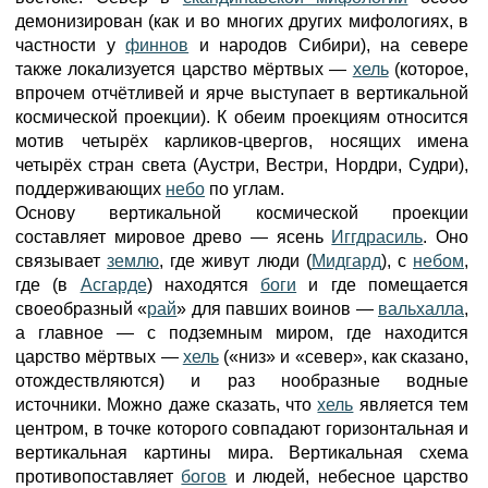
демонизирован (как и во многих других мифологиях, в
частности у
финнов
и народов Сибири), на севере
также локализуется царство мёртвых —
хель
(которое,
впрочем отчётливей и ярче выступает в вертикальной
космической проекции). К обеим проекциям относится
мотив четырёх карликов-цвергов, носящих имена
четырёх стран света (Аустри, Вестри, Нордри, Судри),
поддерживающих
небо
по углам.
Основу вертикальной космической проекции
составляет мировое древо — ясень
Иггдрасиль
. Оно
связывает
землю
, где живут люди (
Мидгард
), с
небом
,
где (в
Асгарде
) находятся
боги
и где помещается
своеобразный «
рай
» для павших воинов —
вальхалла
,
а главное — с подземным миром, где находится
царство мёртвых —
хель
(«низ» и «север», как сказано,
отождествляются) и раз нообразные водные
источники. Можно даже сказать, что
хель
является тем
центром, в точке которого совпадают горизонтальная и
вертикальная картины мира. Вертикальная схема
противопоставляет
богов
и людей, небесное царство