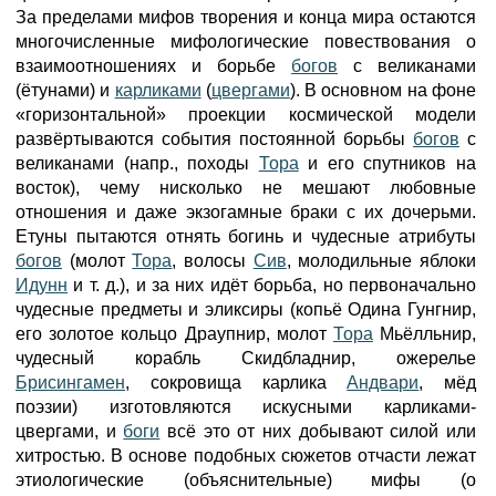
За пределами мифов творения и конца мира остаются
многочисленные мифологические повествования о
взаимоотношениях и борьбе
богов
с великанами
(ётунами) и
карликами
(
цвергами
). В основном на фоне
«горизонтальной» проекции космической модели
развёртываются события постоянной борьбы
богов
с
великанами (напр., походы
Тора
и его спутников на
восток), чему нисколько не мешают любовные
отношения и даже экзогамные браки с их дочерьми.
Етуны пытаются отнять богинь и чудесные атрибуты
богов
(молот
Тора
, волосы
Сив
, молодильные яблоки
Идунн
и т. д.), и за них идёт борьба, но первоначально
чудесные предметы и эликсиры (копьё Одина Гунгнир,
его золотое кольцо Драупнир, молот
Тора
Мьёлльнир,
чудесный корабль Скидбладнир, ожерелье
Брисингамен
, сокровища карлика
Андвари
, мёд
поэзии) изготовляются искусными карликами-
цвергами, и
боги
всё это от них добывают силой или
хитростью. В основе подобных сюжетов отчасти лежат
этиологические (объяснительные) мифы (о