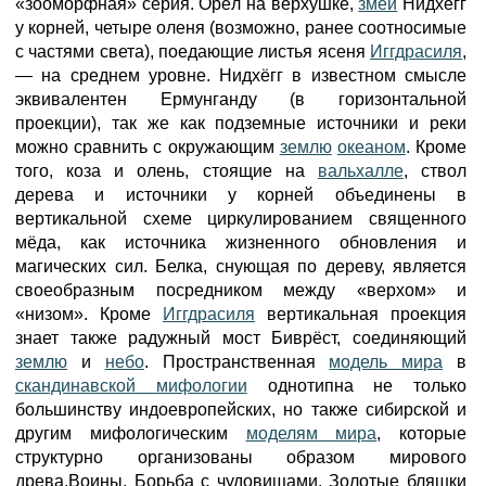
«зооморфная» серия. Орёл на верхушке,
змей
Нидхёгг
у корней, четыре оленя (возможно, ранее соотносимые
с частями света), поедающие листья ясеня
Иггдрасиля
,
— на среднем уровне. Нидхёгг в известном смысле
эквивалентен Ермунганду (в горизонтальной
проекции), так же как подземные источники и реки
можно сравнить с окружающим
землю
океаном
. Кроме
того, коза и олень, стоящие на
вальхалле
, ствол
дерева и источники у корней объединены в
вертикальной схеме циркулированием священного
мёда, как источника жизненного обновления и
магических сил. Белка, снующая по дереву, является
своеобразным посредником между «верхом» и
«низом». Кроме
Иггдрасиля
вертикальная проекция
знает также радужный мост Биврёст, соединяющий
землю
и
небо
. Пространственная
модель мира
в
скандинавской мифологии
однотипна не только
большинству индоевропейских, но также сибирской и
другим мифологическим
моделям мира
, которые
структурно организованы образом мирового
древа.Воины. Борьба с чудовищами. Золотые бляшки