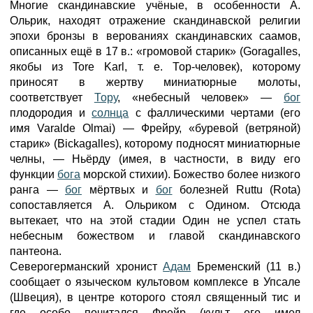
Многие скандинавские учёные, в особенности А.
Ольрик, находят отражение скандинавской религии
эпохи бронзы в верованиях скандинавских саамов,
описанных ещё в 17 в.: «громовой старик» (Goragalles,
якобы из Tore Karl, т. е. Тор-человек), которому
приносят в жертву миниатюрные молоты,
соответствует
Тору
, «небесный человек» —
бог
плодородия и
солнца
с фаллическими чертами (его
имя Varalde Olmai) — Фрейру, «буревой (ветряной)
старик» (Bickagalles), которому подносят миниатюрные
челны, — Ньёрду (имея, в частности, в виду его
функции
бога
морской стихии). Божество более низкого
ранга —
бог
мёртвых и
бог
болезней Ruttu (Rota)
сопоставляется А. Ольриком с Одином. Отсюда
вытекает, что на этой стадии Один не успел стать
небесным божеством и главой скандинавского
пантеона.
Северогерманский хронист
Адам
Бременский (11 в.)
сообщает о языческом культовом комплексе в Упсале
(Швеция), в центре которого стоял священный тис и
где особо почитался Фрейр (культ его имел