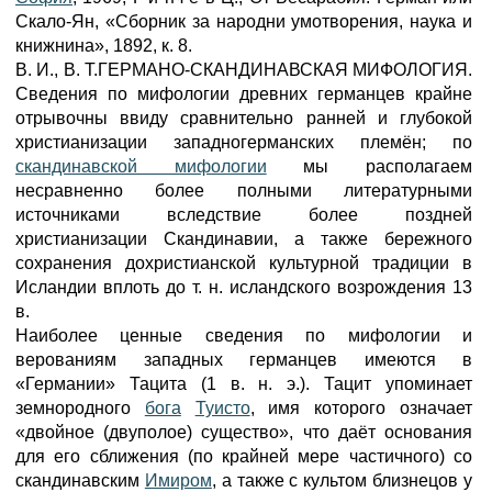
Скало-Ян, «Сборник за народни умотворения, наука и
книжнина», 1892, к. 8.
В. И., В. Т.ГЕРМАНО-СКАНДИНАВСКАЯ МИФОЛОГИЯ.
Сведения по мифологии древних германцев крайне
отрывочны ввиду сравнительно ранней и глубокой
христианизации западногерманских племён; по
скандинавской мифологии
мы располагаем
несравненно более полными литературными
источниками вследствие более поздней
христианизации Скандинавии, а также бережного
сохранения дохристианской культурной традиции в
Исландии вплоть до т. н. исландского возрождения 13
в.
Наиболее ценные сведения по мифологии и
верованиям западных германцев имеются в
«Германии» Тацита (1 в. н. э.). Тацит упоминает
земнородного
бога
Туисто
, имя которого означает
«двойное (двуполое) существо», что даёт основания
для его сближения (по крайней мере частичного) со
скандинавским
Имиром
, а также с культом близнецов у