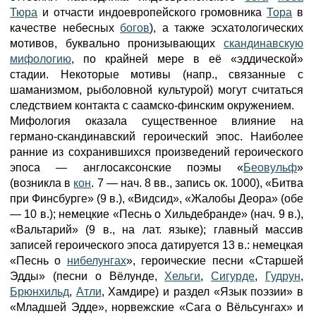
Тюра
и отчасти индоевропейского громовника
Тора
в
качестве небесных
богов
), а также эсхатологических
мотивов, буквально пронизывающих
скандинавскую
мифологию
, по крайней мере в её «эддической»
стадии. Некоторые мотивы (напр., связанные с
шаманизмом, рыболовной культурой) могут считаться
следствием контакта с саамско-финским окружением.
Мифология оказала существенное влияние на
германо-скандинавский героический эпос. Наиболее
ранние из сохранившихся произведений героического
эпоса — англосаксонские поэмы «
Беовульф
»
(возникла в
кон
. 7 — нач. 8 вв., запись ок. 1000), «Битва
при Финсбурге» (9 в.), «Видсид», «Жалобы Деора» (обе
— 10 в.); немецкие «Песнь о Хильдебранде» (нач. 9 в.),
«Вальтарий» (9 в., на лат. языке); главный массив
записей героического эпоса датируется 13 в.: немецкая
«Песнь о
нибелунгах
», героические песни «Старшей
Эдды» (песни о Вёлунде,
Хельги
,
Сигурде
,
Гудрун
,
Брюнхильд
,
Атли
, Хамдире) и раздел «Язык поэзии» в
«Младшей Эдде», норвежские «Сага о Вёльсунгах» и