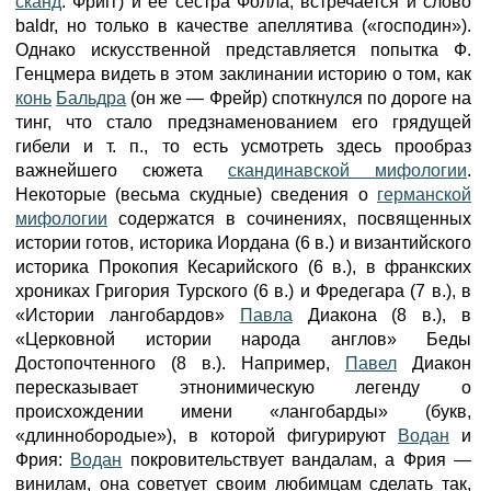
сканд
. Фригг) и её сестра Фолла, встречается и слово
baldr, но только в качестве апеллятива («господин»).
Однако искусственной представляется попытка Ф.
Генцмера видеть в этом заклинании историю о том, как
конь
Бальдра
(он же — Фрейр) споткнулся по дороге на
тинг, что стало предзнаменованием его грядущей
гибели и т. п., то есть усмотреть здесь прообраз
важнейшего сюжета
скандинавской мифологии
.
Некоторые (весьма скудные) сведения о
германской
мифологии
содержатся в сочинениях, посвященных
истории готов, историка Иордана (6 в.) и византийского
историка Прокопия Кесарийского (6 в.), в франкских
хрониках Григория Турского (6 в.) и Фредегара (7 в.), в
«Истории лангобардов»
Павла
Диакона (8 в.), в
«Церковной истории народа англов» Беды
Достопочтенного (8 в.). Например,
Павел
Диакон
пересказывает этнонимическую легенду о
происхождении имени «лангобарды» (букв,
«длиннобородые»), в которой фигурируют
Водан
и
Фрия:
Водан
покровительствует вандалам, а Фрия —
винилам, она советует своим любимцам сделать так,