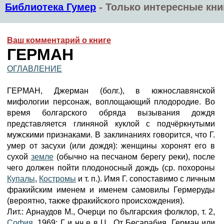
Библиотека Гумер
-
Только интересные кни
Ваш комментарий о книге
ГЕРМАН
ОГЛАВЛЕНИЕ
ГЕРМАН, Джерман (болг.), в южнославянской
мифологии персонаж, воплощающий плодородие. Во
время болгарского обряда вызывания дождя
представляется глиняной куклой с подчёркнутыми
мужскими признаками. В заклинаниях говорится, что Г.
умер от засухи (или дождя): женщины хоронят его в
сухой
земле
(обычно на песчаном берегу реки), после
чего должен пойти плодоносный дождь (ср. похороны
Купалы
,
Костромы
и т. п.). Имя Г. сопоставимо с личным
фракийским именем и именем самовилы Гермеруды
(вероятно, также фракийского происхождения).
Лит.: Арнаудов М., Очерци по българския фолклор, т. 2,
София
, 1969; Г и нч e в Ц., От Бесарабия. Герман или