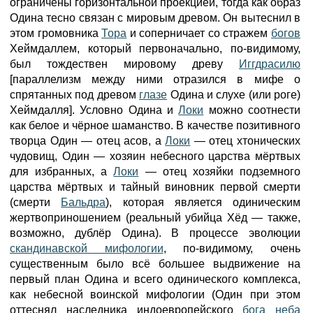
ограничены горизонтальной проекцией, тогда как образ
Одина тесно связан с мировым древом. Он вытеснил в
этом громовника
Тора
и соперничает со стражем
богов
Хеймдаллем, который первоначально, по-видимому,
был тождествен мировому древу
Иггдрасилю
[параллелизм между ними отразился в мифе о
спрятанных под древом
глазе
Одина и слухе (или роге)
Хеймдалля]. Условно Одина и
Локи
можно соотнести
как белое и чёрное шаманство. В качестве позитивного
творца Один — отец асов, а
Локи
— отец хтонических
чудовищ, Один — хозяин небесного царства мёртвых
для избранных, а
Локи
— отец хозяйки подземного
царства мёртвых и тайный виновник первой смерти
(смерти
Бальдра
), которая является одиническим
жертвоприношением (реальный убийца Хёд — также,
возможно, дублёр Одина). В процессе эволюции
скандинавской мифологии
, по-видимому, очень
существенным было всё большее выдвижение на
первый план Одина и всего одинического комплекса,
как небесной воинской мифологии (Один при этом
оттеснял наследника индоевропейского
бога
неба