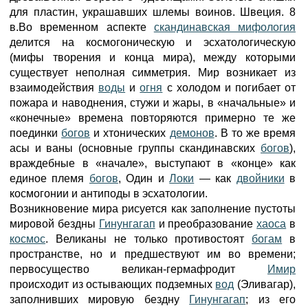
для пластин, украшавших шлемы воинов. Швеция. 8
в.Во временном аспекте
скандинавская мифология
делится на космогоническую и эсхатологическую
(мифы творения и конца мира), между которыми
существует неполная симметрия. Мир возникает из
взаимодействия
воды
и
огня
с холодом и погибает от
пожара и наводнения, стужи и жары, в «начальные» и
«конечные» времена повторяются примерно те же
поединки
богов
и хтонических
демонов
. В то же время
асы и ваны (основные группы скандинавских
богов
),
враждебные в «начале», выступают в «конце» как
единое племя
богов
, Один и
Локи
— как
двойники
в
космогонии и антиподы в эсхатологии.
Возникновение мира рисуется как заполнение пустоты
мировой бездны
Гинунгагап
и преобразование
хаоса
в
космос
. Великаны не только противостоят
богам
в
пространстве, но и предшествуют им во времени;
первосущество великан-гермафродит
Имир
происходит из остывающих подземных
вод
(Эливагар),
заполнивших мировую бездну
Гинунгагап
; из его