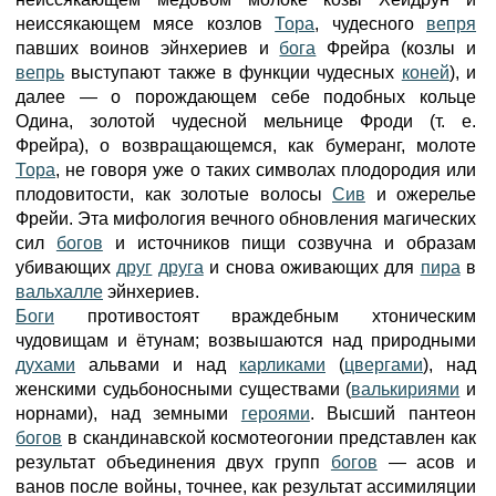
неиссякающем мясе козлов
Тора
, чудесного
вепря
павших воинов эйнхериев и
бога
Фрейра (козлы и
вепрь
выступают также в функции чудесных
коней
), и
далее — о порождающем себе подобных кольце
Одина, золотой чудесной мельнице Фроди (т. е.
Фрейра), о возвращающемся, как бумеранг, молоте
Тора
, не говоря уже о таких символах плодородия или
плодовитости, как золотые волосы
Сив
и ожерелье
Фрейи. Эта мифология вечного обновления магических
сил
богов
и источников пищи созвучна и образам
убивающих
друг
друга
и снова оживающих для
пира
в
вальхалле
эйнхериев.
Боги
противостоят враждебным хтоническим
чудовищам и ётунам; возвышаются над природными
духами
альвами и над
карликами
(
цвергами
), над
женскими судьбоносными существами (
валькириями
и
норнами), над земными
героями
. Высший пантеон
богов
в скандинавской космотеогонии представлен как
результат объединения двух групп
богов
— асов и
ванов после войны, точнее, как результат ассимиляции