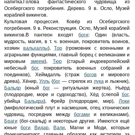
напитка.Голова фантастического чудовища из
Осебергского погребения. Дерево. 9 в. Осло, Музей
кораблей викингов.
Культовая процессия. Ковёр из Осебергского
погребения. 9 в. Реконструкция. Осло, Музей кораблей
викингов.В пантеон входят
боги
: Один (власть,
мудрость, магия, в т. ч. военная, покровитель воинов,
хозяин
вальхаллы
),
Тор
(громовник с военными и
аграрными функциями, главный борец с великанами и
мировым
змеем
),
Тюр
(старый индоевропейский
небесный
бог
, покровитель военных собраний и
поединков), Хеймдалль (страж
богов
и мирового
древа), Хёнир,
Улль
(
бог
— стрелок из
лука
и лыжник),
Бальдр
(юный
бог
— ритуальная жертва), Ньёрд
(плодородие, море и судоходство), Хёд (слепой
бог
,
убийца
Бальдра
), Фрейр (плодородие, мир),
Локи
(мифологический плут и насмешник, отец хтонических
чудовищ, посредник между
богами
и великанами),
Браги
(бог-скальд) и некоторые другие. Имеются ещё
юные
боги
Видар
,
Вали
, Магни и Моди, которые
функционируют главным образом как мстители за