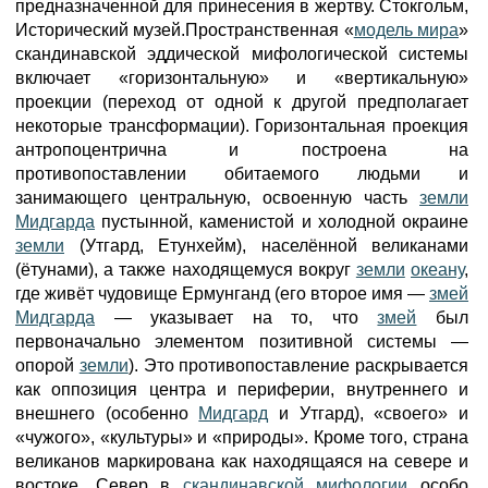
предназначенной для принесения в жертву. Стокгольм,
Исторический музей.Пространственная «
модель мира
»
скандинавской эддической мифологической системы
включает «горизонтальную» и «вертикальную»
проекции (переход от одной к другой предполагает
некоторые трансформации). Горизонтальная проекция
антропоцентрична и построена на
противопоставлении обитаемого людьми и
занимающего центральную, освоенную часть
земли
Мидгарда
пустынной, каменистой и холодной окраине
земли
(Утгард, Етунхейм), населённой великанами
(ётунами), а также находящемуся вокруг
земли
океану
,
где живёт чудовище Ермунганд (его второе имя —
змей
Мидгарда
— указывает на то, что
змей
был
первоначально элементом позитивной системы —
опорой
земли
). Это противопоставление раскрывается
как оппозиция центра и периферии, внутреннего и
внешнего (особенно
Мидгард
и Утгард), «своего» и
«чужого», «культуры» и «природы». Кроме того, страна
великанов маркирована как находящаяся на севере и
востоке. Север в
скандинавской мифологии
особо