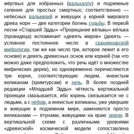
мёртвых для избранных (
вальхаллу
) и подземные
селения для простых смертных; соответственно —
небесных
валькирий
и живущих у корней мирового
древа норн — две категории богинь
судьбы
. В первой
песни «Старшей Эдды» «Прорицание вёльвы» вёльва
(провидица) вспоминает «девять миров» (девять —
условное постоянное число в
скандинавской
мифологии
, так же как число три, которое лежит в его
основе) и девять древесных основ или корней (так что
можно даже предположить, что речь идёт о множестве
мифических дерев), но одновременно перечисляются
три корня, соответствующие людям, инеистым
великанам (хримтурсам) и
хель
. В более поздней
редакции «Младшей Эдды» чёткость вертикальной
проекции смазывается, ибо корень связывается не с
людьми, а с
небом
, а инеистые великаны, уже умершие
и живущие в подземном мире, заменяются просто
великанами — ётунами, живущими на краю
земли
. В
вертикальной схеме с различными уровнями
«древесной» космической модели сопоставлена