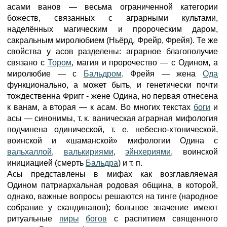
асами ванов — весьма ограниченной категории
божеств, связанных с аграрными культами,
наделённых магическим и пророческим даром,
сакральным миролюбием (Ньёрд, Фрейр, Фрейя). Те же
свойства у асов разделены: аграрное благополучие
связано с
Тором
, магия и пророчество — с Одином, а
миролюбие — с
Бальдром
. Фрейя — жена
Ода
функционально, а может быть, и генетически почти
тождественна Фригг - жене Одина, но первая отнесена
к ванам, а вторая — к асам. Во многих текстах
боги
и
асы — синонимы, т. к. ваническая аграрная мифология
подчинена одинической, т. е. небесно-хтонической,
воинской и «шаманской» мифологии Одина с
вальхаллой
,
валькириями
,
эйнхериями
, воинской
инициацией (смерть
Бальдра
) и т. п.
Асы представлены в мифах как возглавляемая
Одином патриархальная родовая община, в которой,
однако, важные вопросы решаются на тинге (народное
собрание у скандинавов); большое значение имеют
ритуальные
пиры
богов
с распитием священного