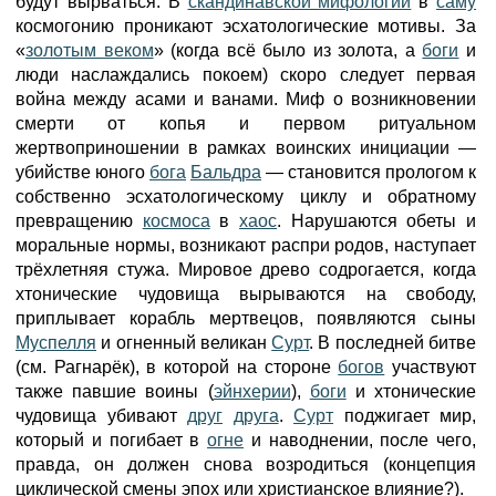
будут вырваться. В
скандинавской мифологии
в
саму
космогонию проникают эсхатологические мотивы. За
«
золотым веком
» (когда всё было из золота, а
боги
и
люди наслаждались покоем) скоро следует первая
война между асами и ванами. Миф о возникновении
смерти от копья и первом ритуальном
жертвоприношении в рамках воинских инициации —
убийстве юного
бога
Бальдра
— становится прологом к
собственно эсхатологическому циклу и обратному
превращению
космоса
в
хаос
. Нарушаются обеты и
моральные нормы, возникают распри родов, наступает
трёхлетняя стужа. Мировое древо содрогается, когда
хтонические чудовища вырываются на свободу,
приплывает корабль мертвецов, появляются сыны
Муспелля
и огненный великан
Сурт
. В последней битве
(см. Рагнарёк), в которой на стороне
богов
участвуют
также павшие воины (
эйнхерии
),
боги
и хтонические
чудовища убивают
друг
друга
.
Сурт
поджигает мир,
который и погибает в
огне
и наводнении, после чего,
правда, он должен снова возродиться (концепция
циклической смены эпох или христианское влияние?).