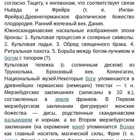
согласно Тациту, к ингевонам, что соответствует связи
Ньёрда и Фрейра (т. е. Ингви-
Фрейра).Древнегерманское фаллическое божество
плодородия. Ранний железный век. Дания.
Южноскандинавские наскальные изображения эпохи
бронзы: 1. Культовая процессия и солярные символы.
2. Культовая ладья. 3. Обряд священного брака. 4.
Ритуальная пахота. 5. Борьба между богом-лучником и
богом
с топором (?).
Культовая тележка (с солнечным диском) из
Трунхольма. Бронзовый век. Копенгаген,
Национальный музей.Некоторые
боги
упоминаются в
древнейших германских (немецких) текстах — т. н.
Мерзебургских заклинаниях (записаны в 10 в.),
составленных в
земле
франков. В Первом
мерзебургском заклинании фигурируют женские
божества — дисы, родственные скандинавским
валькириям
и норнам, а во Втором мерзебургском
заклинании (на охромение
коня
) упоминается
Водан
как главный носитель магической силы, Фрия (т. е.