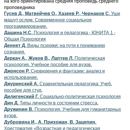
на кого ориентирована средняя проповедь среднего
проповедника
Гусев Д., Матвейчев О., Хазеев Р., Чернаков С.
Уши
машут ослом. Современное социальное
программирование.
Дашина Н.С.
Психология и педагогика - ЮНИТА 1 -
Общая Психология
Деннет Д.
Виды психики: на пути к пониманию
сознания.
Деркач А., Жуков В., Лаптев Л.
Политическая
психология. Учебное пособие для вузов.
Джонсон Р.
Сновидения и фантазии: анализ и
использование.
Джуринский А.
Сравнительная педагогика: Учеб.
пособие для студ.
Дилигенский Г.
Социально-политическая психология
Дин Д.
Типы личности в состоянии стресса.
Дружинин В.
Психология. Учебник для гуманитарных
вузов.
Дубровина И., А. Прихожан, В. Зацепин.
Хрестоматия «Возрастная и педагогическая