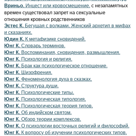
с незапамятных
Вриньо.
Инцест или кровосмешение.
времен существовал запрет на сексуальные
отношения кровных родственников
Эстес К.
Бегущая с волками. Женский архетип в мифах
и сказаниях.
Юдин К.
К метафизике сновидений.
Юнг К.
Словарь терминов.
Юнг К.
Воспоминания, сновидения, размышления.
Юнг К.
Психология и религия.
Юнг К.
Брак как психологическое отношение.
Юнг К.
Шизофрения.
Юнг К.
Феноменология духа в сказках.
Юнг К.
Структура души.
Юнг К.
Психологические типы.
Юнг К.
Психологическая типология.
Юнг К.
Психологическая теория типов.
Юнг К.
Об индийском святом.
Юнг К.
Обзор теории комплексов.
Юнг К.
О психологии восточных религий и философий.
Юнг К.
К вопросу об изучении психологических типов.