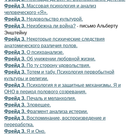
Фрейд З.
Массовая психология и анализ
человеческого «Я».
Фрейд З.
Недовольство культурой.
- письмо Альберту
Фрейд З.
Неизбежна ли война?
Энштейну
Фрейд З.
Некоторые психические следствия
анатомического различия полов.
Фрейд З.
О психоанализе.
Фрейд З.
Об унижении любовной жизни.
Фрейд З.
По ту сторону удовольствия.
Фрейд З.
Тотем и табу. Психология первобытной
культуры и религии.
Фрейд З.
Психология я и защитные механизмы. Я и
ОНО в период полового созревания.
Фрейд З.
Печаль и меланхолия.
Фрейд З.
Зловещее.
Фрейд З.
Фрагмент анализа истерии.
Фрейд З.
Воспоминание, воспроизведение и
переработка.
Фрейд З.
Я и Оно.