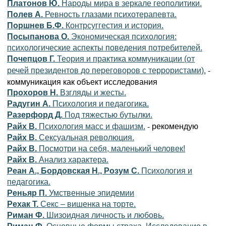
Платонов Ю.
Народы мира в зеркале геополитики.
Полев А.
Ревность глазами психотерапевта.
Поршнев Б.Ф.
Контрсуггестия и история.
Посыпанова О.
Экономическая психология:
психологические аспекты поведения потребителей.
Почепцов Г.
Теория и практика коммуникации (от
-
речей президентов до переговоров с террористами).
коммуникация как объект исследования
Прохоров Н.
Взгляды и жесты.
Радугин А.
Психология и педагогика.
Разерфорд Д.
Под тяжестью бутылки.
- рекомендую
Райх В.
Психология масс и фашизм.
Райх В.
Сексуальная революция.
Райх В.
Посмотри на себя, маленький человек!
Райх В.
Анализ характера.
Реан А., Бордовская Н., Розум С.
Психология и
педагогика.
Реньяр П.
Умственные эпидемии
Рехак Т.
Секс – вишенка на торте.
Риман Ф.
Шизоидная личность и любовь.