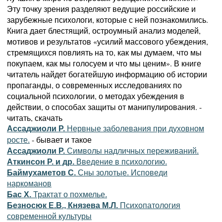
Эту точку зрения разделяют ведущие российские и
зарубежные психологи, которые с ней познакомились.
Книга дает блестящий, остроумный анализ моделей,
мотивов и результатов «усилий массового убеждения,
стремящихся повлиять на то, как мы думаем, что мы
покупаем, как мы голосуем и что мы ценим». В книге
читатель найдет богатейшую информацию об истории
пропаганды, о современных исследованиях по
социальной психологии, о методах убеждения в
действии, о способах защиты от манипулирования. -
читать, скачать
Ассаджиоли Р.
Нервные заболевания при духовном
- бывает и такое
росте.
Ассаджиоли Р.
Символы надличных переживаний.
Аткинсон Р. и др.
Введение в психологию.
Баймухаметов С.
Сны золотые. Исповеди
наркоманов
Бас Х.
Трактат о похмелье.
Безносюк Е.В., Князева М.Л.
Психопатология
современной культуры