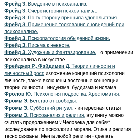
Фрейд З.
Введение в психоанализ.
Фрейд З.
Очерк истории психоанализа.
Фрейд З.
По ту сторону принципа удовольствия.
Фрейд З.
Применение толкования сновидений при
психоанализе.
Фрейд З.
Психопатология обыденной жизни.
Фрейд З.
Письма к невесте.
- о применении
Фрейд З.
Художник и фантазирование.
психоанализа в искусстве
Фрейджер Р., Фэйдимен Д.
Теории личности и
изложение концепций психологии
личностный рост.
личности, также включены восточные концепции
теории личности - индуизма, буддизма и ислама
Фролов Ю.
Психология подростка. Хрестоматия.
Фромм Э.
Бегство от свободы.
- интересная статья
Фромм Э.
Субботний ритуал.
эту книгу можно
Фромм Э.
Психоанализ и религия.
считать продолжением \"Человека для себя\" -
исследования по психологии морали. Этика и религия
тесно связаны. Мечта любой религии - сделать