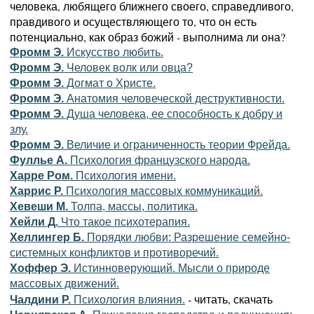
человека, любящего ближнего своего, справедливого,
правдивого и осуществляющего то, что он есть
потенциально, как образ божий - выполнима ли она?
Фромм Э.
Искусство любить.
Фромм Э.
Человек волк или овца?
Фромм Э.
Догмат о Христе.
Фромм Э.
Анатомия человеческой деструктивности.
Фромм Э.
Душа человека, ее способность к добру и
злу.
Фромм Э.
Величие и ограниченность теории Фрейда.
Фуллье А.
Психология французского народа.
Харре Ром.
Психология имени.
Харрис Р.
Психология массовых коммуникаций.
Хевеши М.
Толпа, массы, политика.
Хейли Д.
Что такое психотерапия.
Хеллингер Б.
Порядки любви: Разрешение семейно-
системных конфликтов и противоречий.
Хоффер Э.
Истинноверующий. Мысли о природе
массовых движений.
- читать, скачать
Чалдини Р.
Психология влияния.