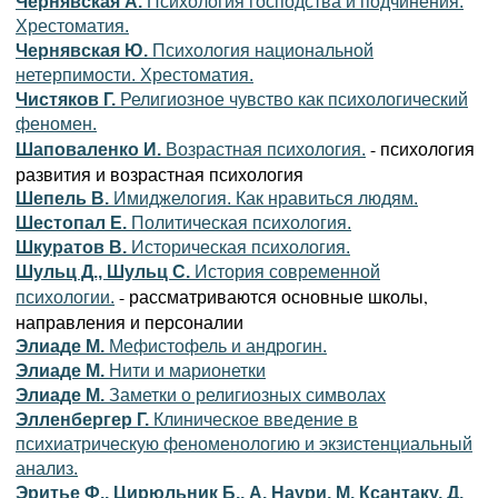
Чернявская А.
Психология господства и подчинения:
Хрестоматия.
Чернявская Ю.
Психология национальной
нетерпимости. Хрестоматия.
Чистяков Г.
Религиозное чувство как психологический
феномен.
- психология
Шаповаленко И.
Возрастная психология.
развития и возрастная психология
Шепель В.
Имиджелогия. Как нравиться людям.
Шестопал Е.
Политическая психология.
Шкуратов В.
Историческая психология.
Шульц Д., Шульц С.
История современной
- рассматриваются основные школы,
психологии.
направления и персоналии
Элиаде М.
Мефистофель и андрогин.
Элиаде М.
Нити и марионетки
Элиаде М.
Заметки о религиозных символах
Элленбергер Г.
Клиническое введение в
психиатрическую феноменологию и экзистенциальный
анализ.
Эритье Ф., Цирюльник Б., А. Наури, М. Ксантаку, Д.