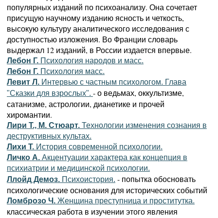
популярных изданий по психоанализу. Она сочетает
присущую научному изданию ясность и четкость,
высокую культуру аналитического исследования с
доступностью изложения. Во Франции словарь
выдержал 12 изданий, в России издается впервые.
Лебон Г.
Психология народов и масс.
Лебон Г.
Психология масс.
Левит Л.
Интервью с частным психологом. Глава
- о ведьмах, оккультизме,
"Сказки для взрослых".
сатанизме, астрологии, дианетике и прочей
хиромантии.
Лири Т., М. Стюарт.
Технологии изменения сознания в
деструктивных культах.
Лихи Т.
История современной психологии.
Личко А.
Акцентуации характера как концепция в
психиатрии и медицинской психологии.
- попытка обосновать
Ллойд Демоз.
Психоистория.
психологические основания для исторических событий
Ломброзо Ч.
Женщина преступница и проститутка.
классическая работа в изучении этого явления