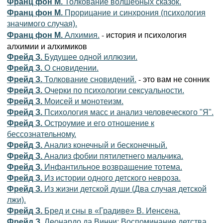
Франц фон М.
Толкование волшебных сказок.
Франц фон М.
Прорицание и синхрония (психология
значимого случая).
- история и психология
Франц фон М.
Алхимия.
алхимии и алхимиков
Фрейд З.
Будущее одной иллюзии.
Фрейд З.
О сновидении.
- это вам не сонник
Фрейд З.
Толкование сновидений.
Фрейд З.
Очерки по психологии сексуальности.
Фрейд З.
Моисей и монотеизм.
Фрейд З.
Психология масс и анализ человеческого "Я".
Фрейд З.
Остроумие и его отношение к
бессознательному.
Фрейд З.
Анализ конечный и бесконечный.
Фрейд З.
Анализ фобии пятилетнего мальчика.
Фрейд З.
Инфантильное возвращение тотема.
Фрейд З.
Из истории одного детского невроза.
Фрейд З.
Из жизни детской души (Два случая детской
лжи).
Фрейд З.
Бред и сны в «Градиве» В. Иенсена.
Фрейд З.
Леонардо да Винчи: Воспоминание детства.