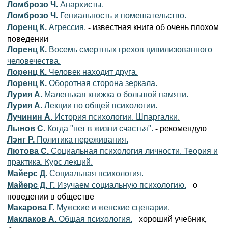
Ломброзо Ч.
Анархисты.
Ломброзо Ч.
Гениальность и помешательство.
- известная книга об очень плохом
Лоренц К.
Агрессия.
поведении
Лоренц К.
Восемь смертных грехов цивилизованного
человечества.
Лоренц К.
Человек находит дpуга.
Лоренц К.
Оборотная сторона зеркала.
Лурия A.
Маленькая книжка о большой памяти.
Лурия А.
Лекции по общей психологии.
Лучинин А.
История психологии. Шпаргалки.
- рекомендую
Лынов С.
Когда "нет в жизни счастья".
Лэнг Р.
Политика переживания.
Лютова С.
Социальная психология личности. Теория и
практика. Курс лекций.
Майерс Д.
Социальная психология.
- о
Майерс Д. Г.
Изучаем социальную психологию.
поведении в обществе
Макарова Г.
Мужские и женские сценарии.
- хороший учебник,
Маклаков А.
Общая психология.