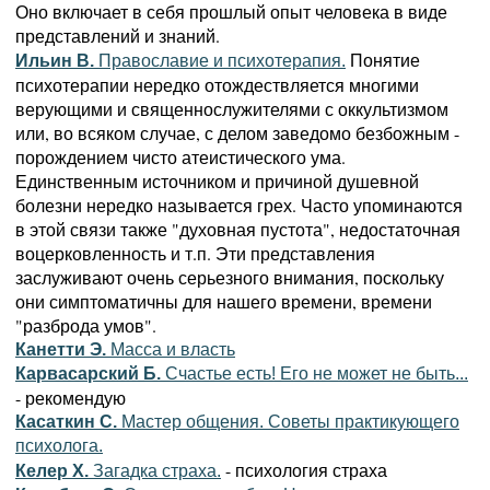
Оно включает в себя прошлый опыт человека в виде
представлений и знаний.
Понятие
Ильин В.
Православие и психотерапия.
психотерапии нередко отождествляется многими
верующими и священнослужителями с оккультизмом
или, во всяком случае, с делом заведомо безбожным -
порождением чисто атеистического ума.
Единственным источником и причиной душевной
болезни нередко называется грех. Часто упоминаются
в этой связи также "духовная пустота", недостаточная
воцерковленность и т.п. Эти представления
заслуживают очень серьезного внимания, поскольку
они симптоматичны для нашего времени, времени
"разброда умов".
Канетти Э.
Масса и власть
Карвасарский Б.
Счастье есть! Его не может не быть...
- рекомендую
Касаткин С.
Мастер общения. Советы практикующего
психолога.
- психология страха
Келер Х.
Загадка страха.