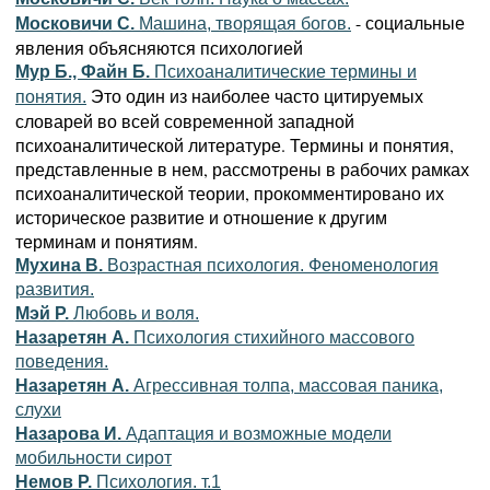
- социальные
Московичи С.
Машина, творящая богов.
явления объясняются психологией
Мур Б., Файн Б.
Психоаналитические термины и
Это один из наиболее часто цитируемых
понятия.
словарей во всей современной западной
психоаналитической литературе. Термины и понятия,
представленные в нем, рассмотрены в рабочих рамках
психоаналитической теории, прокомментировано их
историческое развитие и отношение к другим
терминам и понятиям.
Мухина B.
Возрастная психология. Феноменология
развития.
Мэй Р.
Любовь и воля.
Назаретян А.
Психология стихийного массового
поведения.
Назаретян А.
Агрессивная толпа, массовая паника,
слухи
Назарова И.
Адаптация и возможные модели
мобильности сирот
Немов Р.
Психология. т.1