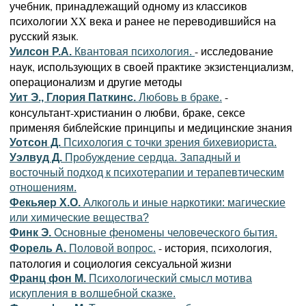
учебник, принадлежащий одному из классиков
психологии XX века и ранее не переводившийся на
русский язык.
- исследование
Уилсон Р.А.
Квантовая психология.
наук, использующих в своей практике экзистенциализм,
операционализм и другие методы
-
Уит Э., Глория Паткинс.
Любовь в браке.
консультант-христианин о любви, браке, сексе
применяя библейские принципы и медицинские знания
Уотсон Д.
Психология с точки зрения бихевиориста.
Уэлвуд Д.
Пробуждение сердца. Западный и
восточный подход к психотерапии и терапевтическим
отношениям.
Фекьяер Х.О.
Алкоголь и иные наркотики: магические
или химические вещества?
Финк Э.
Основные феномены человеческого бытия.
- история, психология,
Форель А.
Половой вопрос.
патология и социология сексуальной жизни
Франц фон М.
Психологический смысл мотива
искупления в волшебной сказке.