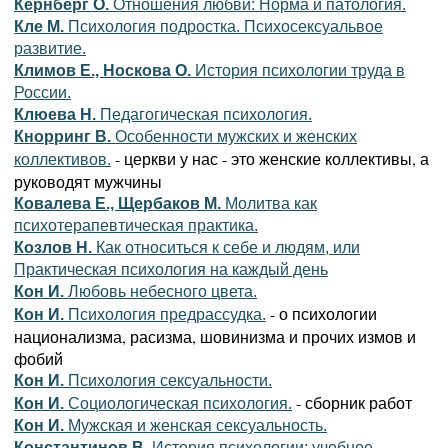
Кернберг О.
Отношения любви: Норма и патология.
Кле М.
Психология подростка. Психосексуальвое
развитие.
Климов Е., Носкова О.
История психологии труда в
России.
Клюева Н.
Педагогическая психология.
Кнорринг В.
Особенности мужских и женских
- церкви у нас - это женские коллективы, а
коллективов.
руководят мужчины
Ковалева Е., Щербаков М.
Молитва как
психотерапевтическая практика.
Козлов Н.
Как относиться к себе и людям, или
Практическая психология на каждый день
Кон И.
Любовь небесного цвета.
- о психологии
Кон И.
Психология предрассудка.
национализма, расизма, шовинизма и прочих измов и
фобий
Кон И.
Психология сексуальности.
- сборник работ
Кон И.
Социологическая психология.
Кон И.
Мужская и женская сексуальность.
Константинов В.
История психологии: учебное