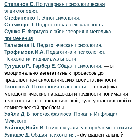
Степанов С.
Популярная психологическая
энциклопедия.
Стефаненко Т.
Этнопсихология.
Стэммерс Т.
Подростковая сексуальность.
Сушко Е.
Формула любви : теория и методика
применения
Талызина Н.
Педагогическая психология.
Трофимова И.А.
Педагогика и психология.
Психология индивидуальности
— от
Тугушев Р., Гарбер Е.
Общая психология.
эмоционально-вегетативных процессов до
нравственно-психологических свойств личности
- специфика,
Тхостов А.
Психология телесности.
методологические парадоксы и трудности понимания
телесности как психологической, культурологической и
семиотической проблемы
Уайли Д.
В поисках фаллоса: Приап и Инфляция
Мужского.
Уайтхед Нейл И.
Гомосексуализм и проблемы психики.
- фундаментальный
Узнадзе Д.
Общая психология.