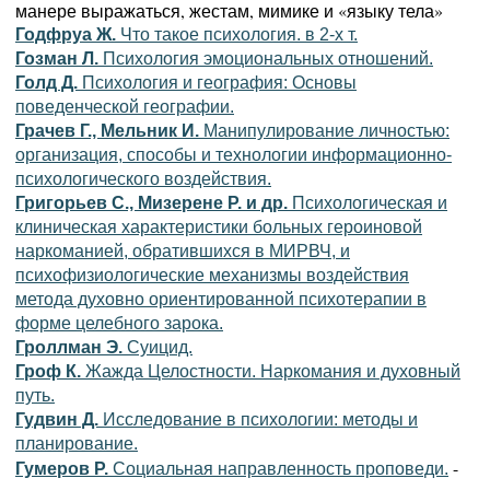
манере выражаться, жестам, мимике и «языку тела»
Годфруа Ж.
Что такое психология. в 2-х т.
Гозман Л.
Психология эмоциональных отношений.
Голд Д.
Психология и география: Основы
поведенческой географии.
Грачев Г., Мельник И.
Манипулирование личностью:
организация, способы и технологии информационно-
психологического воздействия.
Григорьев С., Мизерене Р. и др.
Психологическая и
клиническая характеристики больных героиновой
наркоманией, обратившихся в МИРВЧ, и
психофизиологические механизмы воздействия
метода духовно ориентированной психотерапии в
форме целебного зарока.
Гроллман Э.
Суицид.
Гроф К.
Жажда Целостности. Наркомания и духовный
путь.
Гудвин Д.
Исследование в психологии: методы и
планирование.
-
Гумеров Р.
Социальная направленность проповеди.