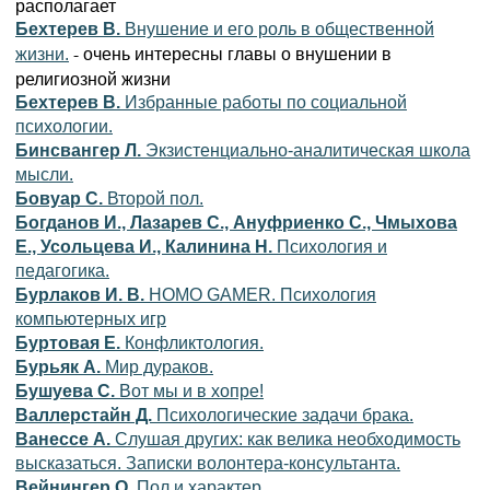
располагает
Бехтерев В.
Внушение и его роль в общественной
- очень интересны главы о внушении в
жизни.
религиозной жизни
Бехтерев В.
Избранные работы по социальной
психологии.
Бинсвангер Л.
Экзистенциально-аналитическая школа
мысли.
Бовуар С.
Второй пол.
Богданов И., Лазарев С., Ануфриенко С., Чмыхова
Е., Усольцева И., Калинина Н.
Психология и
педагогика.
Бурлаков И. В.
HOMO GAMER. Психология
компьютерных игр
Буртовая Е.
Конфликтология.
Бурьяк А.
Мир дураков.
Бушуева С.
Вот мы и в хопре!
Валлерстайн Д.
Психологические задачи брака.
Ванессе А.
Слушая других: как велика необходимость
высказаться. Записки волонтера-консультанта.
Вейнингер О.
Пол и характер.