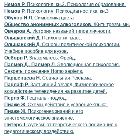
Немов Р.
Психология. кн.2. Психология образования.
Немов Р.
Психология. Психодиагностика. кн.3
Обухов Я.Л.
Символика цвета
Общество анонимных алкоголиков.
Жить трезвыми.
Овчаров А.
История названий типов личности.
Ольшанский Д.
Психология масс.
Ольшанский Д.
Основы политической психологии.
Учебное пособие для вузов.
Осборн Р.
Знакомьтесь: Фрейд.
Палмер Д., Палмер Л.
Эволюционная психология.
Секреты поведения Homo sapiens.
Паршенцева Н.
Социальная Реклама.
Пацлаф Р.
Застывший взгляд. Физиологическое
воздействие телевидения на развитие детей.
Перлз Ф.
Гештальт-подход.
Пиаже Ж.
Схемы действия и усвоение языка.
Пиаже Ж.
Психогенез знаний и его
эпистемологическое значение.
Питерс Т.
Аутизм: от теоретического понимания к
педагогическому воздействию.