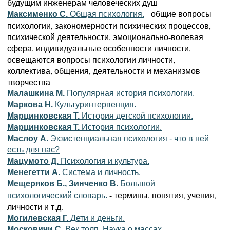
будущим инженерам человеческих душ
- общие вопросы
Максименко С.
Общая психология.
психологии, закономерности психических процессов,
психической деятельности, эмоционально-волевая
сфера, индивидуальные особенности личности,
освещаются вопросы психологии личности,
коллектива, общения, деятельности и механизмов
творчества
Малашкина М.
Популярная история психологии.
Маркова Н.
Культуринтервенция.
Марцинковская Т.
История детской психологии.
Марцинковская Т.
История психологии.
Маслоу А.
Экзистенциальная психология - что в ней
есть для нас?
Мацумото Д.
Психология и культура.
Менегетти А.
Система и личность.
Мещеряков Б., Зинченко В.
Большой
- термины, понятия, учения,
психологический словарь.
личности и т.д.
Могилевская Г.
Дети и деньги.
Московичи С.
Век толп. Наука о массах.