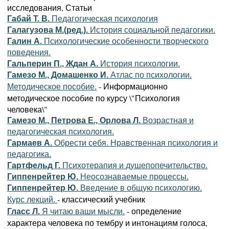
исследования, Статьи
Габай Т. В.
Педагогическая психология
Галагузова М.(ред.).
История социальной педагогики.
Галин А.
Психологические особенности творческого
поведения.
Гальперин П., Ждан А.
История психологии.
Гамезо М., Домашенко И.
Атлас по психологии.
- Информационно
Методическое пособие.
методическое пособие по курсу \"Психология
человека\"
Гамезо М., Петрова Е., Орлова Л.
Возрастная и
педагогическая психология.
Гармаев А.
Обрести себя. Нравственная психология и
педагогика.
Гартфельд Г.
Психотерапия и душепопечительство.
Гиппенрейтер Ю.
Неосознаваемые процессы.
Гиппенрейтер Ю.
Введение в общую психологию.
- классический учебник
Курс лекций.
- определение
Гласс Л.
Я читаю ваши мысли.
характера человека по тембру и интонациям голоса,