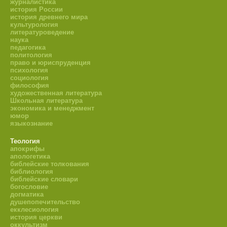
журналистика
история России
история древнего мира
культурология
литературоведение
наука
педагогика
политология
право и юриспруденция
психология
социология
философия
художественная литература
Школьная литература
экономика и менеджмент
юмор
языкознание
Теология
апокрифы
апологетика
библейские толкования
библиология
библейские словари
богословие
догматика
душепопечительство
екклесиология
история церкви
оккультизм