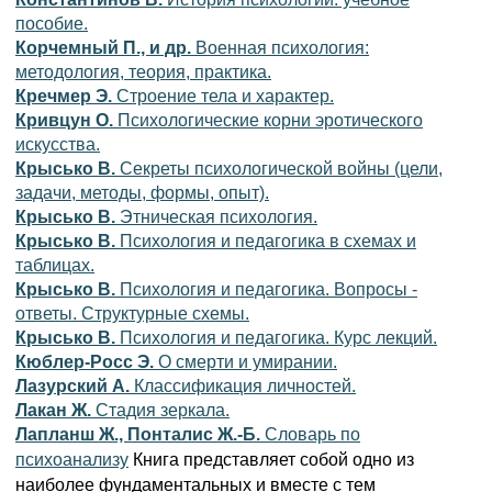
пособие.
Корчемный П., и др.
Военная психология:
методология, теория, практика.
Кречмер Э.
Строение тела и характер.
Кривцун О.
Психологические корни эротического
искусства.
Крысько В.
Секреты психологической войны (цели,
задачи, методы, формы, опыт).
Крысько В.
Этническая психология.
Крысько В.
Психология и педагогика в схемах и
таблицах.
Крысько В.
Психология и педагогика. Вопросы -
ответы. Структурные схемы.
Крысько В.
Психология и педагогика. Курс лекций.
Кюблер-Росс Э.
О смерти и умирании.
Лазурский А.
Классификация личностей.
Лакан Ж.
Стадия зеркала.
Лапланш Ж., Понталис Ж.-Б.
Словарь по
Книга представляет собой одно из
психоанализу
наиболее фундаментальных и вместе с тем