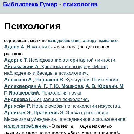
Библиотека Гумер
-
психология
Психология
сортировать книги по
дате добавления
автору
названию
- классика (не для новых
Адлер А.
Наука жить.
русских)
Адорно Т.
Исследование авторитарной личности
Айламазьян А.
Хрестоматия по курсу «Метод
наблюдения и беседы в психологии».
Алексеев А., Черпаков В.
Культурная Психология.
Аллахвердян А. Г., Г. Ю. Мошкова, А. В. Юревич, М.
Г. Ярошевский.
Психология науки.
Андреева Г.
Социальная психология.
Арнхейм Р.
Новые очерки по психологии искусства.
Аронсон Э., Пратканис Э.
Эпоха пропаганды:
Механизмы убеждения, повседневное использование
«Эта книга — одна из самых
и злоупотребление.
лучших в мире по вопросам убеждения и влияния!»