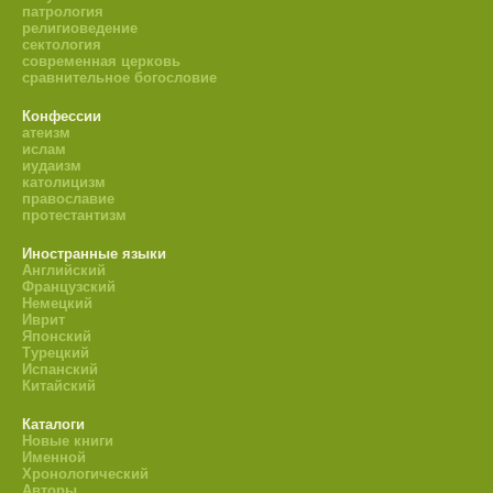
патрология
религиоведение
сектология
современная церковь
сравнительное богословие
Конфессии
атеизм
ислам
иудаизм
католицизм
православие
протестантизм
Иностранные языки
Английский
Французский
Немецкий
Иврит
Японский
Турецкий
Испанский
Китайский
Каталоги
Новые книги
Именной
Хронологический
Авторы