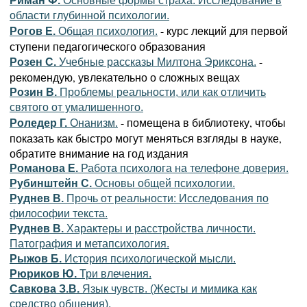
Риман Ф.
Основные формы страха. Исследование в
области глубинной психологии.
- курс лекций для первой
Рогов Е.
Общая психология.
ступени педагогического образования
-
Розен С.
Учебные рассказы Милтона Эриксона.
рекомендую, увлекательно о сложных вещах
Розин В.
Проблемы реальности, или как отличить
святого от умалишенного.
- помещена в библиотеку, чтобы
Роледер Г.
Онанизм.
показать как быстро могут меняться взгляды в науке,
обратите внимание на год издания
Романова Е.
Работа психолога на телефоне доверия.
Рубинштейн С.
Основы общей психологии.
Руднев В.
Прочь от реальности: Исследования по
философии текста.
Руднев В.
Характеры и расстройства личности.
Патография и метапсихология.
Рыжов Б.
История психологической мысли.
Рюриков Ю.
Три влечения.
Савкова З.В.
Язык чувств. (Жесты и мимика как
средство общения).