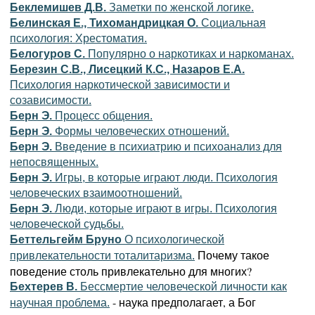
Беклемишев Д.В.
Заметки по женской логике.
Белинская Е., Тихомандрицкая О.
Социальная
психология: Хрестоматия.
Белогуров С.
Популярно о наркотиках и наркоманах.
Березин С.В., Лисецкий К.С., Назаров Е.А.
Психология наркотической зависимости и
созависимости.
Берн Э.
Процесс общения.
Берн Э.
Формы человеческих отношений.
Берн Э.
Введение в психиатрию и психоанализ для
непосвященных.
Берн Э.
Игры, в которые играют люди. Психология
человеческих взаимоотношений.
Берн Э.
Люди, которые играют в игры. Психология
человеческой судьбы.
Беттельгейм Бруно
О психологической
Почему такое
привлекательности тоталитаризма.
поведение столь привлекательно для многих?
Бехтерев В.
Бессмертие человеческой личности как
- наука предполагает, а Бог
научная проблема.