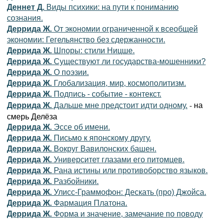
Деннет Д.
Виды психики: на пути к пониманию
сознания.
Деррида Ж.
От экономии ограниченной к всеобщей
экономии: Гегельянство без сдержанности.
Деррида Ж.
Шпоры: стили Ницше.
Деррида Ж.
Существуют ли государства-мошенники?
Деррида Ж.
О поэзии.
Деррида Ж.
Глобализация, мир, космополитизм.
Деррида Ж.
Подпись - событие - контекст.
- на
Деррида Ж.
Дальше мне предстоит идти одному.
смерь Делёза
Деррида Ж.
Эссе об имени.
Деррида Ж.
Письмо к японскому другу.
Деррида Ж.
Вокруг Вавилонских башен.
Деррида Ж.
Университет глазами его питомцев.
Деррида Ж.
Рана истины или противоборство языков.
Деррида Ж.
Разбойники.
Деррида Ж.
Улисс-Граммофон: Дескать (про) Джойса.
Деррида Ж.
Фармация Платона.
Деррида Ж.
Форма и значение, замечание по поводу