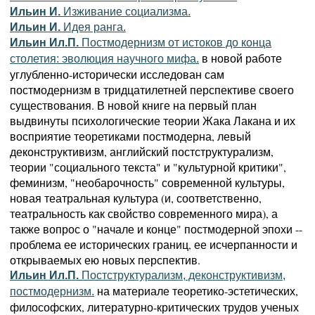
Ильин И.
Изживание социализма.
Ильин И.
Идея ранга.
Ильин Ил.П.
Постмодернизм от истоков до конца
в новой работе
столетия: эволюция научного мифа.
углубленно-исторически исследован сам
постмодернизм в тридцатилетней перспективе своего
существования. В новой книге на первый план
выдвинуты психологические теории Жака Лакана и их
восприятие теоретиками постмодерна, левый
деконструктивизм, английский постструктурализм,
теории "социального текста" и "культурной критики",
феминизм, "необарочность" современной культуры,
новая театральная культура (и, соответственно,
театральность как свойство современного мира), а
также вопрос о "начале и конце" постмодерной эпохи --
проблема ее исторических границ, ее исчерпанности и
открываемых ею новых перспектив.
Ильин Ил.П.
Постструктурализм, деконструктивизм,
на материале теоретико-эстетических,
постмодернизм.
философских, литературно-критических трудов ученых