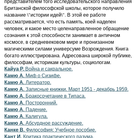
представителем того исследовательского направления
Британской философской школы, которое получило
название \"истории идей\". В этой ее работе
рассматривается, что есть память, коей наделен
человек, и какое место целенаправленное обращение
сознания к этой способности занимает в античном
космосе, в средневековом мире и пронизанном
магическими силами универсуме Возрождения. Книга
богато иллюстрирована. Адресована широкой публике,
философам, историкам культуры, социологам.
Кайуа Р.
Война и сакральное.
Камю А.
Миф о Сизифе.
Камю А.
Литератор.
Камю А.
Записные книжки. Март 1951 - декабрь 1959.
Камю А.
Бракосочетание в Типаса.
Камю А.
Посторонний.
Камю А.
Падение.
Камю А.
Калигула.
Камю А.
Абсурдное рассуждение.
Канке В.
Философия: Учебное пособие.
Кант И.
Критика практического разума.