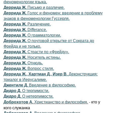
феноменологии языка.
Деррида Ж.
Письмо и различие.
Деррида Ж.
Голос и феномен: введение в проблему
знаков в феноменологии Гуссерля.
Деррида Ж.
Различение.
Деррида Ж.
Differance.
Деррида Ж.
О грамматологии.
Деррида Ж.
О почтовой открытке от Сократа до
Фрейда и не только.
Деррида Ж.
Страсти по «Фрейду».
Деррида Ж.
Носитель истины.
Деррида Ж.
Отнюдь.
Деррида Ж.
Вопрос стиля.
Деррида Ж., Хартман Д., Изер В.
Деконструкция:
триалог в Иерусалиме.
Джентиле Д.
Введение в философию.
Дидро Д.
О терпимости.
Дидро Д.
О нетерпимости.
- кто у
Доброхотов А.
Христианство и философия.
кого служанка