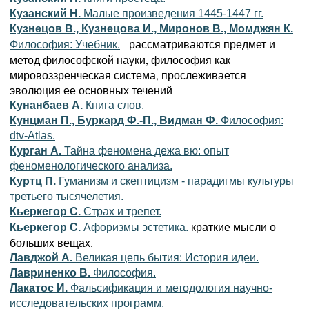
Кузанский Н.
Малые произведения 1445-1447 гг.
Кузнецов В., Кузнецова И., Миронов В., Момджян К.
- рассматриваются предмет и
Философия: Учебник.
метод философской науки, философия как
мировоззренческая система, прослеживается
эволюция ее основных течений
Кунанбаев А.
Книга слов.
Кунцман П., Буркард Ф.-П., Видман Ф.
Философия:
dtv-Atlas.
Курган А.
Тайна феномена дежа вю: опыт
феноменологического анализа.
Куртц П.
Гуманизм и скептицизм - парадигмы культуры
третьего тысячелетия.
Кьеркегор C.
Страх и трепет.
краткие мысли о
Кьеркегор C.
Афоризмы эстетика.
больших вещах.
Лавджой А.
Великая цепь бытия: История идеи.
Лавриненко В.
Философия.
Лакатос И.
Фальсификация и методология научно-
исследовательских программ.