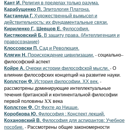
Кант И.
Религия в пределах только разума.
Карабущенко П.
Элитология Платона.
Кастанеда Г.
Художественный вымысел и
действительность: их фундаментальные связи.
Кириленко Г., Шевцов Е.
Философия.
Кистяковский Б.
В защиту права. (Интеллигенция и
правосознание)
Клоссовски П.
Сад и Революция.
- социально–
Клягин Н.
Происхождение цивилизации.
философский аспект
- О
Койре А.
Очерки истории философской мысли.
влиянии философских концепций на развитие науки.
-
Коплстон Ф.
История философии. XX век.
рассмотрены доминирующие интеллектуальные
течения британской и континентальной философии
первой половины XX века
Коплстон Ф.
От Фихте до Ницше.
Коробкова Ю.
Философия : Конспект лекций.
Кохановский В.
Философия для аспирантов: Учебное
- Рассмотрены общие закономерности
пособие.