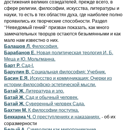
достижения великих созидателей, прежде всего, в
сфере религии, философии, искусства, литературы и
науки, то есть в тех областях духа, где наиболее полно
проявились их творческие способности. Раздел
"Неведомый гений" призван показать, как много
замечательных творцов остаются безымянными и как
мало нам известно о них.
Балашов Л.
Философия.
Барабанов Е.
Новая политическая теология И. Б.
Меца и Ю. Мольтманна.
Барт Р.
Сад-I.
Барулин В.
Социальная философия: Учебник.
Басин Е.Я.
Искусство и коммуникация: Очерки из
истории философско-эстетической мысли.
Батай Ж.
Литература и зло.
Батай Ж.
Сад и обычный человек.
Батай Ж.
Суверенный человек Сада.
Бахтин М.
К философии поступка.
- об их
Беккариа Ч.
О преступлениях и наказаниях.
соразмерности
Белый А.
Символизм как миропонимание.