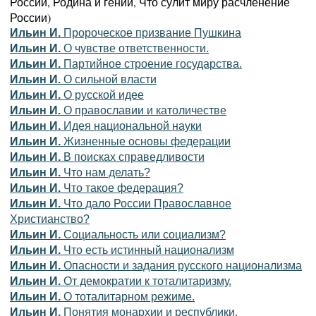
России, Родина и гений, Что сулит миру расчленение
России)
Ильин И.
Пророческое призвание Пушкина
Ильин И.
О чувстве ответственности.
Ильин И.
Партийное строение государства.
Ильин И.
О сильной власти
Ильин И.
О русской идее
Ильин И.
О православии и католичестве
Ильин И.
Идея национальной науки
Ильин И.
Жизненные основы федерации
Ильин И.
В поисках справедливости
Ильин И.
Что нам делать?
Ильин И.
Что такое федерация?
Ильин И.
Что дало России Православное
Христианство?
Ильин И.
Социальность или социализм?
Ильин И.
Что есть истинный национализм
Ильин И.
Опасности и задания русского национализма
Ильин И.
От демократии к тоталитаризму.
Ильин И.
О тоталитарном режиме.
Ильин И.
Понятия монархии и республики.