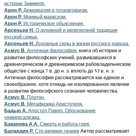
истории Зиммеля.
Арон Р.
Демократия и тоталитаризм.
Арон Р.
Мнимый марксизм.
Арон Р.
Историческое объяснение.
Арсеньев Н.
О духовной и религиозной традиции
русской семьи.
Арсеньев Н.
Духовные силы в жизни русского народа.
книга об истории и
Асмус В.
Античная философия.
развитии философских учений, развивавшихся в
древнегреческом и древнеримском рабовладельческом
обществе с конца 7 в. до н. э. вплоть до VI в. н. э.
Античная философия рассматривается как единое и
своеобразное, хотя отнюдь не изолированное явление
в развитии философского сознания человечества.
Асмус В.
Платон.
Асмус В.
Метафизика Аристотеля.
Бадью А.
Апостол Павел. Обоснование
универсализма.
Баканова А.А.
Смерть и работа горя.
Автор рассматривает
Баландин Р.
Сто великих гениев