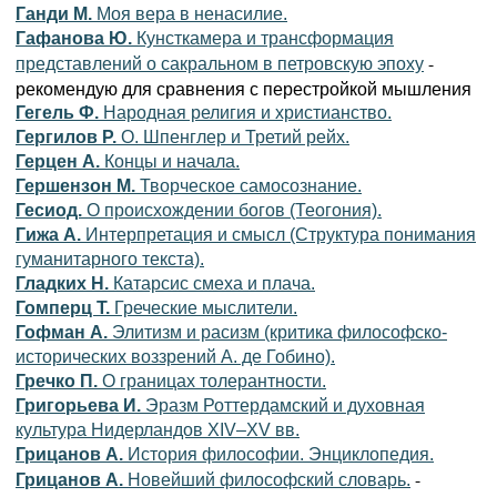
Ганди М.
Моя вера в ненасилие.
Гафанова Ю.
Кунсткамера и трансформация
-
представлений о сакральном в петровскую эпоху
рекомендую для сравнения с перестройкой мышления
Гегель Ф.
Народная религия и христианство.
Гергилов Р.
О. Шпенглер и Третий рейх.
Герцен А.
Концы и начала.
Гершензон М.
Творческое самосознание.
Гесиод.
О происхождении богов (Теогония).
Гижа А.
Интерпретация и смысл (Структура понимания
гуманитарного текста).
Гладких Н.
Катарсис смеха и плача.
Гомперц Т.
Греческие мыслители.
Гофман А.
Элитизм и расизм (критика философско-
исторических воззрений А. де Гобино).
Гречко П.
О границах толерантности.
Григорьева И.
Эразм Роттердамский и духовная
культура Нидерландов XIV–XV вв.
Грицанов А.
История философии. Энциклопедия.
-
Грицанов А.
Новейший философский словарь.