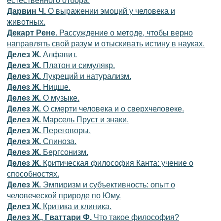
естественного отбора.
Дарвин Ч.
О выражении эмоций у человека и
животных.
Декарт Рене.
Рассуждение о методе, чтобы верно
направлять свой разум и отыскивать истину в науках.
Делез Ж.
Алфавит.
Делез Ж.
Платон и симулякр.
Делез Ж.
Лукреций и натурализм.
Делез Ж.
Ницше.
Делез Ж.
О музыке.
Делез Ж.
О смерти человека и о сверхчеловеке.
Делез Ж.
Марсель Пруст и знаки.
Делез Ж.
Переговоры.
Делез Ж.
Спиноза.
Делез Ж.
Бергсонизм.
Делез Ж.
Критическая философия Канта: учение о
способностях.
Делез Ж.
Эмпиризм и субъективность: опыт о
человеческой природе по Юму.
Делез Ж.
Критика и клиника.
Делез Ж., Гваттари Ф.
Что такое философия?