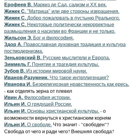
Ерофеев В.
Маркиз де Сад, садизм и XX век.
Жижек С.
"Матрица" или две стороны извращения.
Жижек С.
Добро пожаловать в пустыню Реального.
Жижек С.
Некоторые политически некорректные
размышления о насилии во Франции и не только.
Жильсон Э.
Бог и философия.
Здор А.
Православная духовная традиция и культура
постмодернизма.
Зеньковский В.
Русские мыслители и Европа.
Зиммель Г.
Понятие и трагедия культуры.
Зубов В.
Из истории мировой науки.
Иванов-Разумник.
Что такое интеллигенция?
Иванова И.
Безрелигиозная нравственность как ересь.
- как отделять зерна от плевел
Ивин А.
Философия истории.
Ильин И.
О грядущей России.
- о
Ильин И.
Основы христианской культуры.
возможности вернуться к христианским корням
Что значит - "свободен"?
Ильин И.
О свободе.
Свобода от чего и ради чего? Внешняя свобода?