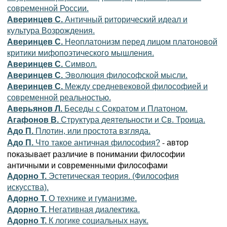
современной России.
Аверинцев С.
Античный риторический идеал и
культура Возрождения.
Аверинцев С.
Неоплатонизм перед лицом платоновой
критики мифопоэтического мышления.
Аверинцев С.
Символ.
Аверинцев С.
Эволюция философской мысли.
Аверинцев С.
Между средневековой философией и
современной реальностью.
Аверьянов Л.
Беседы с Сократом и Платоном.
Агафонов В.
Структура деятельности и Св. Троица.
Адо П.
Плотин, или простота взгляда.
- автор
Адо П.
Что такое античная философия?
показывает различие в понимании философии
античными и современными философами
Адорно Т.
Эстетическая теория. (Философия
искусства).
Адорно Т.
О технике и гуманизме.
Адорно Т.
Негативная диалектика.
Адорно Т.
К логике социальных наук.