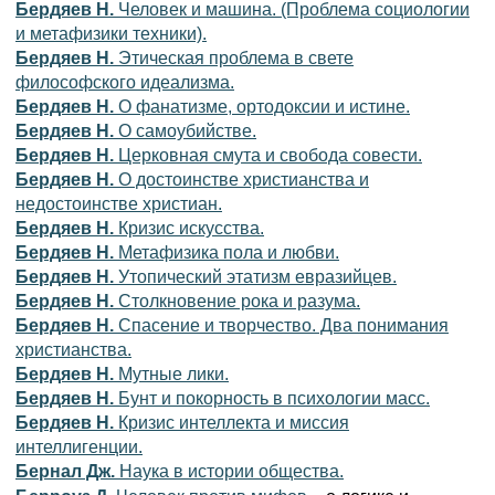
Бердяев Н.
Человек и машина. (Проблема социологии
и метафизики техники).
Бердяев Н.
Этическая проблема в свете
философского идеализма.
Бердяев Н.
О фанатизме, ортодоксии и истине.
Бердяев Н.
О самоубийстве.
Бердяев Н.
Церковная смута и свобода совести.
Бердяев Н.
О достоинстве христианства и
недостоинстве христиан.
Бердяев Н.
Кризис искусства.
Бердяев Н.
Метафизика пола и любви.
Бердяев Н.
Утопический этатизм евразийцев.
Бердяев Н.
Столкновение рока и разума.
Бердяев Н.
Спасение и творчество. Два понимания
христианства.
Бердяев Н.
Мутные лики.
Бердяев Н.
Бунт и покорность в психологии масс.
Бердяев Н.
Кризис интеллекта и миссия
интеллигенции.
Бернал Дж.
Наука в истории общества.