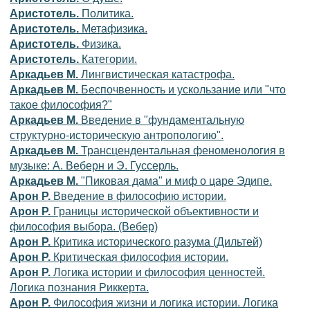
Аристотель.
Политика.
Аристотель.
Метафизика.
Аристотель.
Физика.
Аристотель.
Категории.
Аркадьев М.
Лингвистическая катастрофа.
Аркадьев М.
Беспочвенность и ускользание или "что
такое философия?"
Аркадьев М.
Введение в "фундаментальную
структурно-историческую антропологию".
Аркадьев М.
Трансцендентальная феноменология в
музыке: А. Веберн и Э. Гуссерль.
Аркадьев М.
"Пиковая дама" и миф о царе Эдипе.
Арон Р.
Введение в философию истории.
Арон Р.
Границы исторической объективности и
философия выбора. (Вебер)
Арон Р.
Критика исторического разума (Дильтей)
Арон Р.
Критическая философия истории.
Арон Р.
Логика истории и философия ценностей.
Логика познания Риккерта.
Арон Р.
Философия жизни и логика истории. Логика