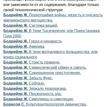
вне зависимости от их содержания, благодаря только
своей технологической структуре
Бодрийяр Ж.
Порнография войны: низость и гнусность
американского могущества.
Бодрийяр Ж.
Система вещей.
Бодрийяр Ж.
В Тени Тысячелетия, или Приостановка
Года 2000
Бодрийяр Ж.
Город и ненависть
Бодрийяр Ж.
Америка
Бодрийяр Ж.
В тени молчаливого большинства, или
конец социального
Бодрийяр Ж.
Страсть правила.
Бодрийяр Ж.
Символический обмен и смерть.
Бодрийяр Ж.
Совершенное преступление.
Бодрийяр Ж.
Забыть Фуко.
Бодрийяр Ж.
Соблазн.
Бодрийяр Ж.
Зеркало терроризма.
Бодрийяр Ж.
Прозрачность зла.
Бодрийяр Ж.
Симулякры и симуляция.
Борисов С.
Культурантропология девичества.