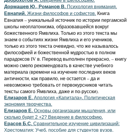
Доброхотов А.
Введение в философию.
Дормашев Ю., Романов В.
Психология внимания.
Книга
Евнапий.
Жизни философов и софистов.
Евнапия – уникальный источник по истории пергамской
школы неоплатонизма, образовавшейся вокруг
божественного Ямвлиха. Только из этого текста мы
знаем о событиях жизни Ямвлиха и его учеников,
только из этого текста очевидно, что же называлось
философией и божественной мудростью в полном
парадоксов IV в. Перевод выполнен прекрасно, – книгу
можно смело рекомендовать в качестве учебного
материала (времени на изучение последних веков
античности, как правило, не остается – да и
невозможно требовать от первокурсников читать
тексты самого Ямвлиха, даже и по-русски).
Елизаров Е.
Апология «Капитала». Политическая
экономия творчества.
Елизаров Е.
Основы организации мышления, или
сколько будет 2 +2? Введение в философию.
Ерасов Б.С.
Сравнительное изучение цивилизаций:
Хрестоматия: Учеб. пособие для студентов вузов.