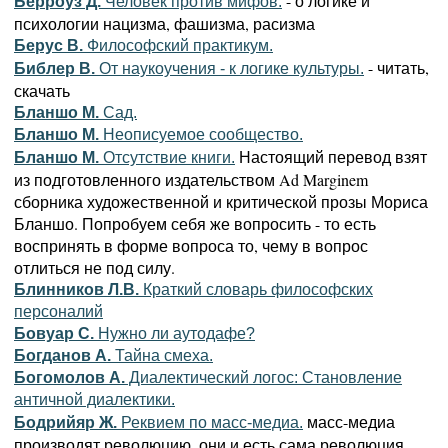
- о логике и
Берроуз Д.
Человек против мифов.
психологии нацизма, фашизма, расизма
Берус В.
Философский практикум.
- читать,
Библер В.
От наукоучения - к логике культуры.
скачать
Бланшо М.
Сад.
Бланшо М.
Неописуемое сообщество.
Настоящий перевод взят
Бланшо М.
Отсутствие книги.
из подготовленного издательством Ad Marginem
сборника художественной и критической прозы Мориса
Бланшо. Попробуем себя же вопросить - то есть
воспринять в форме вопроса то, чему в вопрос
отлиться не под силу.
Блинников Л.В.
Краткий словарь философских
персоналий
Бовуар С.
Нужно ли аутодафе?
Богданов А.
Тайна смеха.
Богомолов А.
Диалектический логос: Становление
античной диалектики.
масс-медиа
Бодрийяр Ж.
Реквием по масс-медиа.
производят революцию, они и есть сама революция