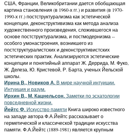
США, Франции, Великобритании дается обобщающая
картина становления (в 1960-х гг.) и развития (в 1970-
1990-х гг.) постструктурализма как эстетической
концепции, деконструктивизма как метода анализа
художественного произведения, сложившегося на
основе постструктурализма, и постмодернизма --
особого умонастроения, возникшего из
постструктуралистских и деконструктивистских
эстетических практик. Анализируются эстетические
концепции и понятийный аппарат Ж. Деррида, М. Фуко,
Ж. Делеза, Ю. Кристевой, Р. Барта, ученых Йельской
школы.
Ирина В., Новиков А.
В мире научной интуиции.
Интуиция и разум.
Ирхин В., М. Кацнельсон.
Заметки по эсхатологии
повседневной жизни.
Книга широко известного
Йейтс Ф.
Искусство памяти
на западе автора Ф.А.Йейтс рассказывает о
герметической и классической традиции искусства
памяти. Ф.А.Йейтс (1889-1981) является крупным