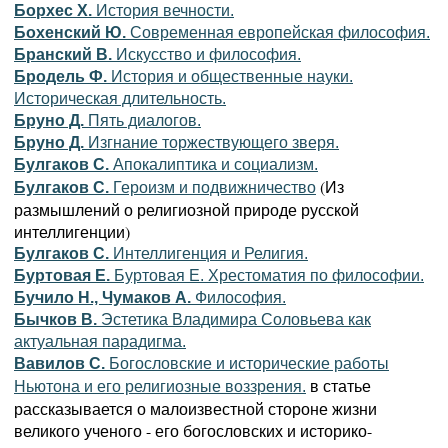
Борхес Х.
История вечности.
Бохенский Ю.
Современная европейская философия.
Бранский В.
Искусство и философия.
Бродель Ф.
История и общественные науки.
Историческая длительность.
Бруно Д.
Пять диалогов.
Бруно Д.
Изгнание торжествующего зверя.
Булгаков С.
Апокалиптика и социализм.
(Из
Булгаков С.
Героизм и подвижничество
размышлений о религиозной природе русской
интеллигенции)
Булгаков С.
Интеллигенция и Религия.
Буртовая Е.
Буртовая Е. Хрестоматия по философии.
Бучило Н., Чумаков А.
Философия.
Бычков В.
Эстетика Владимира Соловьева как
актуальная парадигма.
Вавилов С.
Богословские и исторические работы
в статье
Ньютона и его религиозные воззрения.
рассказывается о малоизвестной стороне жизни
великого ученого - его богословских и историко-