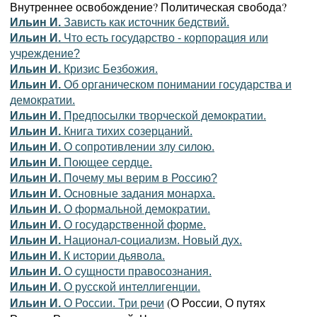
Внутреннее освобождение? Политическая свобода?
Ильин И.
Зависть как источник бедствий.
Ильин И.
Что есть государство - корпорация или
учреждение?
Ильин И.
Кризис Безбожия.
Ильин И.
Об органическом понимании государства и
демократии.
Ильин И.
Предпосылки творческой демократии.
Ильин И.
Книга тихих созерцаний.
Ильин И.
О сопротивлении злу силою.
Ильин И.
Поющее сердце.
Ильин И.
Почему мы верим в Россию?
Ильин И.
Основные задания монарха.
Ильин И.
О формальной демократии.
Ильин И.
О государственной форме.
Ильин И.
Национал-социализм. Новый дух.
Ильин И.
К истории дьявола.
Ильин И.
О сущности правосознания.
Ильин И.
О русской интеллигенции.
(О России, О путях
Ильин И.
О России. Три речи