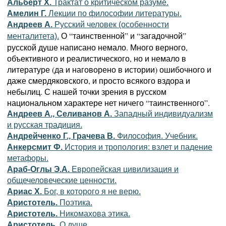
Альберт Х.
Трактат о критическом разуме.
Амелин Г.
Лекции по философии литературы.
Андреев А.
Русский человек (особенности
О “таинственной” и “загадочной”
менталитета).
русской душе написано немало. Много верного,
объективного и реалистического, но и немало в
литературе (да и наговорено в истории) ошибочного и
даже смердяковского, и просто всякого вздора и
небылиц. С нашей точки зрения в русском
национальном характере нет ничего “таинственного”.
Андреев А., Селиванов А.
Западный индивидуализм
и русская традиция.
Андрейченко Г., Грачева В.
Философия. Учебник.
Анкерсмит Ф.
История и тропология: взлет и падение
метафоры.
Араб-Оглы Э.А.
Европейская цивилизация и
общечеловеческие ценности.
Ариас Х.
Бог, в которого я не верю.
Аристотель.
Поэтика.
Аристотель.
Никомахова этика.
Аристотель.
О душе.