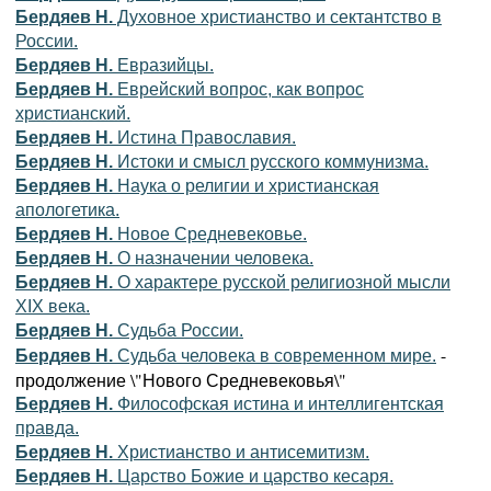
Бердяев Н.
Духовное христианство и сектантство в
России.
Бердяев Н.
Евразийцы.
Бердяев Н.
Еврейский вопрос, как вопрос
христианский.
Бердяев Н.
Истина Православия.
Бердяев Н.
Истоки и смысл русского коммунизма.
Бердяев Н.
Наука о религии и христианская
апологетика.
Бердяев Н.
Новое Средневековье.
Бердяев Н.
О назначении человека.
Бердяев Н.
О характере русской религиозной мысли
XIX века.
Бердяев Н.
Судьба России.
-
Бердяев Н.
Судьба человека в современном мире.
продолжение \"Нового Средневековья\"
Бердяев Н.
Философская истина и интеллигентская
правда.
Бердяев Н.
Христианство и антисемитизм.
Бердяев Н.
Царство Божие и царство кесаря.