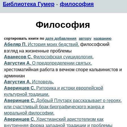
Библиотека Гумер
-
философия
Философия
сортировать книги по
дате добавления
автору
названию
философский
Абеляр П.
История моих бедствий.
взгляд на жизненные проблемы
Аванесов С.
Философская суицидология.
Августин А.
О предопределении святых.
хрестоматийная работа в вечном споре кальвинистов и
арминиан
Августин А.
Исповедь.
Аверинцев С.
Риторика и истоки европейской
культурной традиции.
Аверинцев С.
Добрый Плутарх рассказывает о героях,
или счастливый брак биографического жанра и
моральной философии.
Аверинцев С.
Христианский аристотелизм как
внутренняя форма западной традиции и проблемы