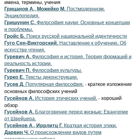
имена, термины, учения
Грицанов А., Можейко М.
Постмодернизм.
Энциклопедия.
Гришунин С.
Философия науки: Основные концепции
и проблемы.
Гройс Б.
Поиск русской национальной идентичности
Гуго Сен-Викторский.
Наставление к обучению. Об
искусстве чтения.
Гуревич А.
Философия и история. Теория формаций и
реальность истории.
Гуревич П.
Философия культуры.
Гурко Е.
Тексты деконструкции.
- краткое изложение
Гусев Д.
Популярная философия.
основных философских учений
- хороший
Гусейнов А.
История этических учений.
обзор
Гусейнов А.
Благоговение перед жизнью: Евангелие
от Швейцера.
Гусейнов А., Иррлитц Г.
Краткая история этики.
Дарвин Ч.
О происхождении видов путем