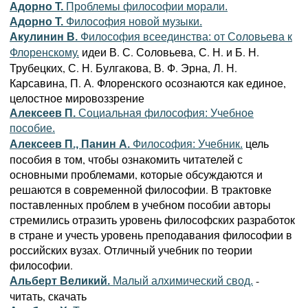
Адорно Т.
Проблемы философии морали.
Адорно Т.
Философия новой музыки.
Акулинин В.
Философия всеединства: от Соловьева к
идеи В. С. Соловьева, С. Н. и Б. Н.
Флоренскому.
Трубецких, С. Н. Булгакова, В. Ф. Эрна, Л. Н.
Карсавина, П. А. Флоренского осознаются как единое,
целостное мировоззрение
Алексеев П.
Социальная философия: Учебное
пособие.
цель
Алексеев П., Панин А.
Философия: Учебник.
пособия в том, чтобы ознакомить читателей с
основными проблемами, которые обсуждаются и
решаются в современной философии. В трактовке
поставленных проблем в учебном пособии авторы
стремились отразить уровень философских разработок
в стране и учесть уровень преподавания философии в
российских вузах. Отличный учебник по теории
философии.
-
Альберт Великий.
Малый алхимический свод.
читать, скачать