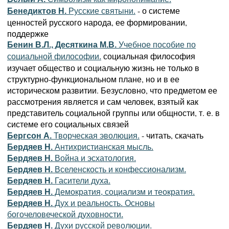
- о системе
Бенедиктов Н.
Русские святыни.
ценностей русского народа, ее формировании,
поддержке
Бенин В.Л., Десяткина М.В.
Учебное пособие по
социальная философия
социальной философии.
изучает общество и социальную жизнь не только в
структурно-функциональном плане, но и в ее
историческом развитии. Безусловно, что предметом ее
рассмотрения является и сам человек, взятый как
представитель социальной группы или общности, т. е. в
системе его социальных связей
- читать, скачать
Бергсон А.
Творческая эволюция.
Бердяев Н.
Антихристианская мысль.
Бердяев Н.
Война и эсхатология.
Бердяев Н.
Вселенскость и конфессионализм.
Бердяев Н.
Гасители духа.
Бердяев Н.
Демократия, социализм и теократия.
Бердяев Н.
Дух и реальность. Основы
богочеловеческой духовности.
Бердяев Н.
Духи русской революции.