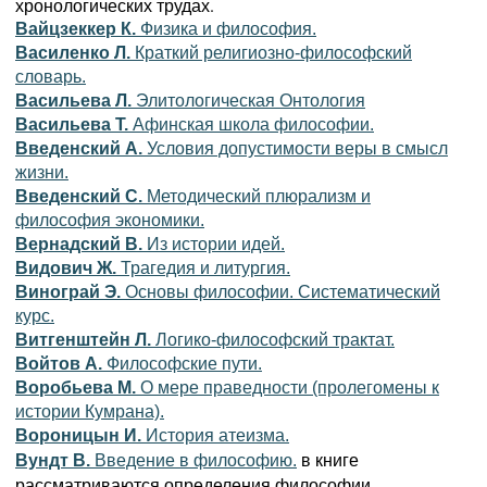
хронологических трудах.
Вайцзеккер К.
Физика и философия.
Василенко Л.
Краткий религиозно-философский
словарь.
Васильева Л.
Элитологическая Oнтология
Васильева Т.
Афинская школа философии.
Введенский А.
Условия допустимости веры в смысл
жизни.
Введенский С.
Методический плюрализм и
философия экономики.
Вернадский В.
Из истории идей.
Видович Ж.
Трагедия и литургия.
Винограй Э.
Основы философии. Систематический
курс.
Витгенштейн Л.
Логико-философский трактат.
Войтов А.
Философские пути.
Воробьева М.
О мере праведности (пролегомены к
истории Кумрана).
Вороницын И.
История атеизма.
в книге
Вундт В.
Введение в философию.
рассматриваются определения философии,