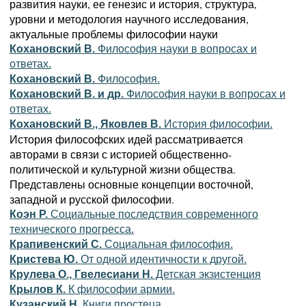
развития науки, ее генезис и история, структура,
уровни и методология научного исследования,
актуальные проблемы философии науки
Кохановский В.
Философия науки в вопросах и
ответах.
Кохановский В.
Философия.
Кохановский В. и др.
Философия науки в вопросах и
ответах.
Кохановский В., Яковлев В.
История философии.
История философских идей рассматривается
авторами в связи с историей общественно-
политической и культурной жизни общества.
Представлены основные концепции восточной,
западной и русской философии.
Коэн Р.
Социальные последствия современного
технического прогресса.
Крапивенский С.
Социальная философия.
Кристева Ю.
От одной идентичности к другой.
Крулева О., Гвелесиани Н.
Детская экзистенция
Крылов К.
К философии армии.
Кузанский Н.
Книги простеца.